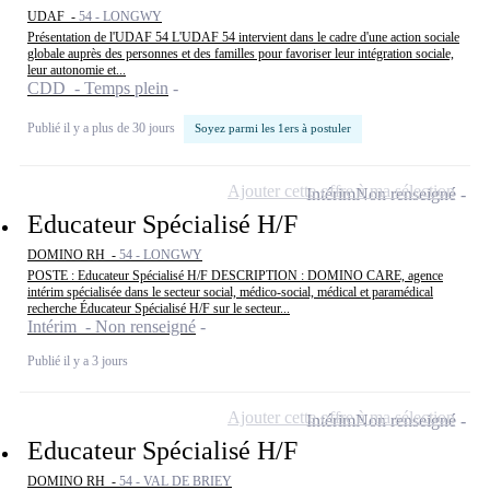
UDAF -
54 - LONGWY
Présentation de l'UDAF 54 L'UDAF 54 intervient dans le cadre d'une action sociale
globale auprès des personnes et des familles pour favoriser leur intégration sociale,
leur autonomie et...
CDD - Temps plein
Publié il y a plus de 30 jours
Soyez parmi les 1ers à postuler
Ajouter cette offre à ma sélection
Intérim
Non renseigné
Educateur Spécialisé H/F
DOMINO RH -
54 - LONGWY
POSTE : Educateur Spécialisé H/F DESCRIPTION : DOMINO CARE, agence
intérim spécialisée dans le secteur social, médico-social, médical et paramédical
recherche Éducateur Spécialisé H/F sur le secteur...
Intérim - Non renseigné
Publié il y a 3 jours
Ajouter cette offre à ma sélection
Intérim
Non renseigné
Educateur Spécialisé H/F
DOMINO RH -
54 - VAL DE BRIEY