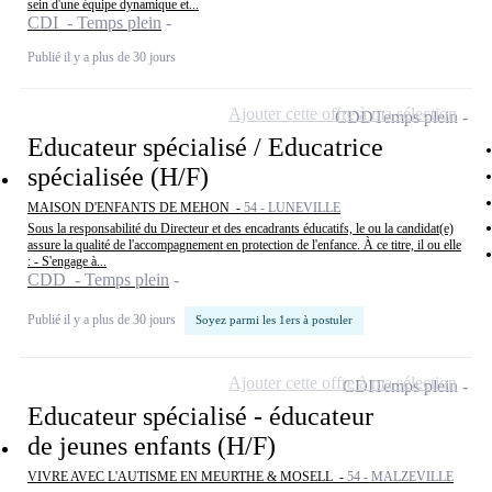
sein d'une équipe dynamique et...
CDI - Temps plein
Publié il y a plus de 30 jours
Ajouter cette offre à ma sélection
CDD
Temps plein
Educateur spécialisé / Educatrice
spécialisée (H/F)
MAISON D'ENFANTS DE MEHON -
54 - LUNEVILLE
Sous la responsabilité du Directeur et des encadrants éducatifs, le ou la candidat(e)
assure la qualité de l'accompagnement en protection de l'enfance. À ce titre, il ou elle
: - S'engage à...
CDD - Temps plein
Publié il y a plus de 30 jours
Soyez parmi les 1ers à postuler
Ajouter cette offre à ma sélection
CDI
Temps plein
Educateur spécialisé - éducateur
de jeunes enfants (H/F)
VIVRE AVEC L'AUTISME EN MEURTHE & MOSELL -
54 - MALZEVILLE