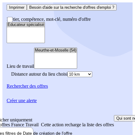
Imprimer
Besoin d'aide sur la recherche d'offres d'emploi ?
Métier, compétence, mot-clé, numéro d'offre
Lieu de travail
Distance autour du lieu choisi
Rechercher
des offres
Créer une alerte
Qui sont n
icher uniquement
 offres France Travail
Cette action recharge la liste des offres
les filtres de
Date de création
de l'offre