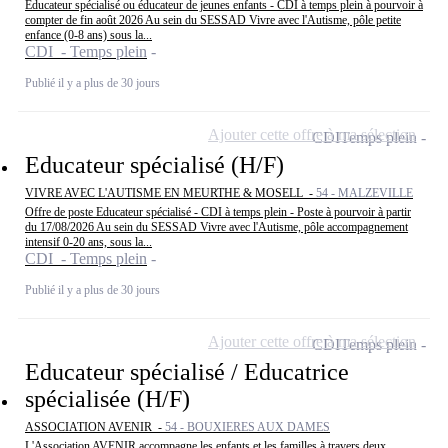
Educateur spécialisé ou éducateur de jeunes enfants - CDI à temps plein à pourvoir à
compter de fin août 2026 Au sein du SESSAD Vivre avec l'Autisme, pôle petite
enfance (0-8 ans) sous la...
CDI - Temps plein
Publié il y a plus de 30 jours
Ajouter cette offre à ma sélection
CDI
Temps plein
Educateur spécialisé (H/F)
VIVRE AVEC L'AUTISME EN MEURTHE & MOSELL -
54 - MALZEVILLE
Offre de poste Educateur spécialisé - CDI à temps plein - Poste à pourvoir à partir
du 17/08/2026 Au sein du SESSAD Vivre avec l'Autisme, pôle accompagnement
intensif 0-20 ans, sous la...
CDI - Temps plein
Publié il y a plus de 30 jours
Ajouter cette offre à ma sélection
CDI
Temps plein
Educateur spécialisé / Educatrice
spécialisée (H/F)
ASSOCIATION AVENIR -
54 - BOUXIERES AUX DAMES
L'Association AVENIR accompagne les enfants et les familles à travers deux