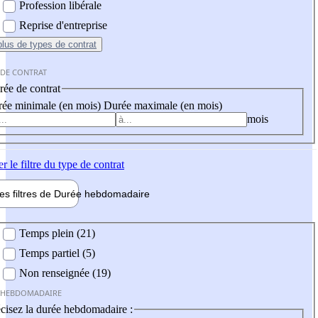
Profession libérale
Reprise d'entreprise
plus
de types de contrat
 DE CONTRAT
ée de contrat
ée minimale (en mois)
Durée maximale (en mois)
mois
er
le filtre du type de contrat
les filtres de
Durée hebdo
madaire
 hebdomadaire
Temps plein (21)
Temps partiel (5)
Non renseignée (19)
 HEBDOMADAIRE
cisez la durée hebdomadaire :