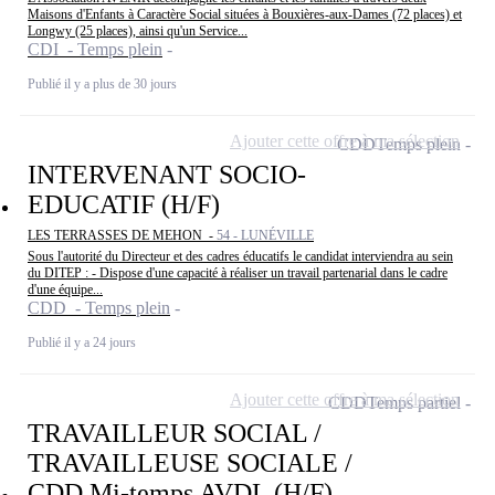
Maisons d'Enfants à Caractère Social situées à Bouxières-aux-Dames (72 places) et
Longwy (25 places), ainsi qu'un Service...
CDI - Temps plein
Publié il y a plus de 30 jours
Ajouter cette offre à ma sélection
CDD
Temps plein
INTERVENANT SOCIO-
EDUCATIF (H/F)
LES TERRASSES DE MEHON -
54 - LUNÉVILLE
Sous l'autorité du Directeur et des cadres éducatifs le candidat interviendra au sein
du DITEP : - Dispose d'une capacité à réaliser un travail partenarial dans le cadre
d'une équipe...
CDD - Temps plein
Publié il y a 24 jours
Ajouter cette offre à ma sélection
CDD
Temps partiel
TRAVAILLEUR SOCIAL /
TRAVAILLEUSE SOCIALE /
CDD Mi-temps AVDL (H/F)