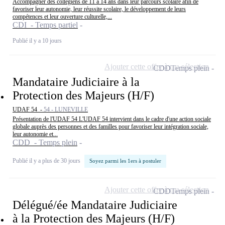
Accompagner des collégiens de 11 à 14 ans dans leur parcours scolaire afin de
favoriser leur autonomie, leur réussite scolaire, le développement de leurs
compétences et leur ouverture culturelle,...
CDI - Temps partiel
Publié il y a 10 jours
Ajouter cette offre à ma sélection
CDD
Temps plein
Mandataire Judiciaire à la
Protection des Majeurs (H/F)
UDAF 54 -
54 - LUNEVILLE
Présentation de l'UDAF 54 L'UDAF 54 intervient dans le cadre d'une action sociale
globale auprès des personnes et des familles pour favoriser leur intégration sociale,
leur autonomie et...
CDD - Temps plein
Publié il y a plus de 30 jours
Soyez parmi les 1ers à postuler
Ajouter cette offre à ma sélection
CDD
Temps plein
Délégué/ée Mandataire Judiciaire
à la Protection des Majeurs (H/F)