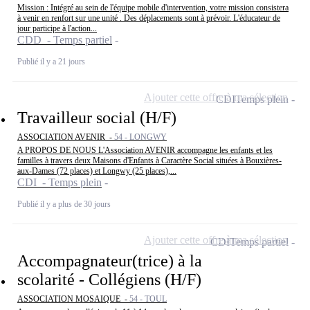
Mission : Intégré au sein de l'équipe mobile d'intervention, votre mission consistera
à venir en renfort sur une unité . Des déplacements sont à prévoir. L'éducateur de
jour participe à l'action...
CDD - Temps partiel
Publié il y a 21 jours
Ajouter cette offre à ma sélection
CDI
Temps plein
Travailleur social (H/F)
ASSOCIATION AVENIR -
54 - LONGWY
A PROPOS DE NOUS L'Association AVENIR accompagne les enfants et les
familles à travers deux Maisons d'Enfants à Caractère Social situées à Bouxières-
aux-Dames (72 places) et Longwy (25 places),...
CDI - Temps plein
Publié il y a plus de 30 jours
Ajouter cette offre à ma sélection
CDI
Temps partiel
Accompagnateur(trice) à la
scolarité - Collégiens (H/F)
ASSOCIATION MOSAIQUE -
54 - TOUL