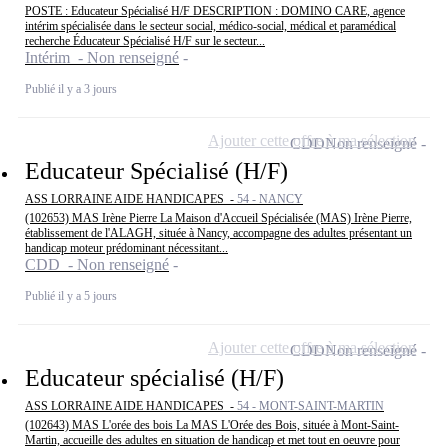
POSTE : Educateur Spécialisé H/F DESCRIPTION : DOMINO CARE, agence
intérim spécialisée dans le secteur social, médico-social, médical et paramédical
recherche Éducateur Spécialisé H/F sur le secteur...
Intérim - Non renseigné
Publié il y a 3 jours
Ajouter cette offre à ma sélection
CDD
Non renseigné
Educateur Spécialisé (H/F)
ASS LORRAINE AIDE HANDICAPES -
54 - NANCY
(102653) MAS Irène Pierre La Maison d'Accueil Spécialisée (MAS) Irène Pierre,
établissement de l'ALAGH, située à Nancy, accompagne des adultes présentant un
handicap moteur prédominant nécessitant...
CDD - Non renseigné
Publié il y a 5 jours
Ajouter cette offre à ma sélection
CDD
Non renseigné
Educateur spécialisé (H/F)
ASS LORRAINE AIDE HANDICAPES -
54 - MONT-SAINT-MARTIN
(102643) MAS L'orée des bois La MAS L'Orée des Bois, située à Mont-Saint-
Martin, accueille des adultes en situation de handicap et met tout en oeuvre pour