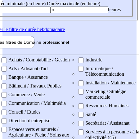
ée minimale (en heure)
Durée maximale (en heure)
heures
er
le filtre de durée hebdomadaire
les filtres de
Domaine pro
fessionnel
ne professionel
Achats / Comptabilité / Gestion
Industrie
Arts / Artisanat d'art
Informatique /
Télécommunication
Banque / Assurance
Installation / Maintenance
Bâtiment / Travaux Publics
Marketing / Stratégie
Commerce / Vente
commerciale
Communication / Multimédia
Ressources Humaines
Conseil / Etudes
Santé
Direction d'entreprise
Secrétariat / Assistanat
Espaces verts et naturels /
Services à la personne / à l
Agriculture / Pêche / Soins aux
collectivité (45)