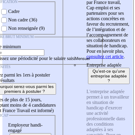
IFICATION
par France travail,
Cap emploi et ses
Cadre
partenaires pour ses
actions concrètes en
Non cadre (36)
faveur du recrutement,
Non renseignée (9)
de l’intégration et de
l’accompagnement de
IRE BRUT MINIMUM
ses collaborateurs en
situation de handicap.
re minimum
Pour en savoir plus,
consultez cet article
.
ssez une périodicité pour le salaire saisi
Entreprise adaptée
NITÉS
Qu'est-ce qu'une
z parmi les 1ers à postuler
entreprise adaptée
résultats
?
urquoi serez-vous parmi les
L'entreprise adaptée
premiers à postuler ?
permet à un travailleur
es de plus de 15 jours,
en situation de
tant moins de 4 candidatures
handicap d'exercer
t France Travail est informé)
une activité
ICAP
professionnelle dans
des conditions
Employeur handi-
adaptées à ses
engagé
capacités. Pour en