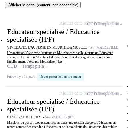
Afficher la carte
(contenu non-accessible)
Ajouter cette offre à ma sélection
CDD
Temps plein
Educateur spécialisé / Educatrice
spécialisée (H/F)
VIVRE AVEC L'AUTISME EN MEURTHE & MOSELL -
54 - MALZEVILLE
L'association Vivre avec l'autisme en Meurthe et Moselle, recrute un Éducateur
spécialisé H/F ou un Moniteur Éducateur ou un Aide-Soignant au sein de son
Établissement d'Accueil Médicalisé, "Les...
CDD - Temps plein
Publié il y a 18 jours
Soyez parmi les 1ers à postuler
Ajouter cette offre à ma sélection
CDD
Temps plein
Éducateur spécialisé / Éducatrice
spécialisée (H/F)
UEMO VAL DE BRIEY -
54 - VAL DE BRIEY
Missions du poste : L'éducateur met en place une relation d'aide et d'éducation en
tenant compte des attendus judiciaires et de la spécificité des situations des publics