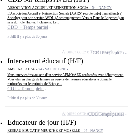
ASSOCIATION ACCUEIL ET REINSERTION SOCIA -
54 - NANCY
L'Association Accueil et Réinsertion Sociale (AARS) recrute un(e) Travailleur(se)
Social(e) pour son service AVDL (Accompagnement Vers et Dans le Logement) au
sein du Pôle Habitat Inclusions. Le...
CDD - Temps partiel
Publié il y a plus de 30 jours
Ajouter cette offre à ma sélection
CDI
Temps plein
Intervenant éducatif (H/F)
AMSEAA PAE 54 -
54 - VAL DE BRIEY
Vous interviendrez au sein d'un service AEMO/AED renforcées avec hébergement.
Vous êtes en charge de la mise en oeuvre de mesures éducatives à domicile
renforcées sur le territoire de Briey et...
CDI - Temps plein
Publié il y a plus de 30 jours
Ajouter cette offre à ma sélection
CDD
Temps partiel
Educateur de jour (H/F)
RESEAU EDUCATIF MEURTHE ET MOSELLE -
54 - NANCY