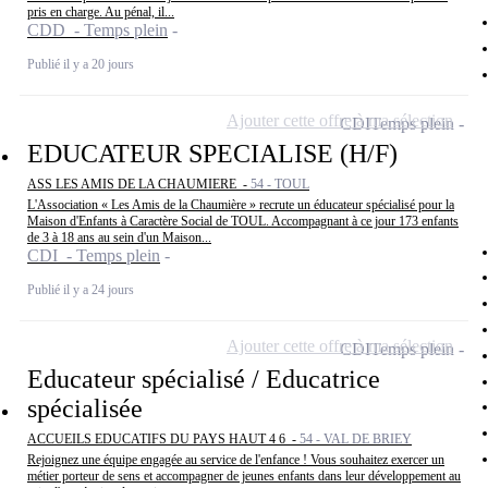
pris en charge. Au pénal, il...
CDD - Temps plein
Publié il y a 20 jours
Ajouter cette offre à ma sélection
CDI
Temps plein
EDUCATEUR SPECIALISE (H/F)
ASS LES AMIS DE LA CHAUMIERE -
54 - TOUL
L'Association « Les Amis de la Chaumière » recrute un éducateur spécialisé pour la
Maison d'Enfants à Caractère Social de TOUL. Accompagnant à ce jour 173 enfants
de 3 à 18 ans au sein d'un Maison...
CDI - Temps plein
Publié il y a 24 jours
Ajouter cette offre à ma sélection
CDI
Temps plein
Educateur spécialisé / Educatrice
spécialisée
ACCUEILS EDUCATIFS DU PAYS HAUT 4 6 -
54 - VAL DE BRIEY
Rejoignez une équipe engagée au service de l'enfance ! Vous souhaitez exercer un
métier porteur de sens et accompagner de jeunes enfants dans leur développement au