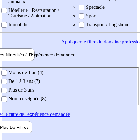
animaux
Spectacle
Hôtellerie - Restauration /
Tourisme / Animation
Sport
Immobilier
Transport / Logistique
Appliquer
le filtre du domaine professi
es filtres liés à l'
Expérience
demandée
ience demandée
Moins de 1 an (4)
De 1 à 3 ans (7)
Plus de 3 ans
Non renseignée (8)
er
le filtre de l'expérience demandée
Plus De
Filtres