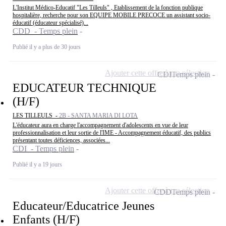
L'Institut Médico-Educatif "Les Tilleuls" , Etablissement de la fonction publique
hospitalière, recherche pour son EQUIPE MOBILE PRECOCE un assistant socio-
éducatif (éducateur spécialisé)...
CDD - Temps plein
Publié il y a plus de 30 jours
Ajouter cette offre à ma sélection
CDI
Temps plein
EDUCATEUR TECHNIQUE
(H/F)
LES TILLEULS -
2B - SANTA MARIA DI LOTA
L'éducateur aura en charge l'accompagnement d'adolescents en vue de leur
professionnalisation et leur sortie de l'IME - Accompagnement éducatif, des publics
présentant toutes déficiences, associées...
CDI - Temps plein
Publié il y a 19 jours
Ajouter cette offre à ma sélection
CDD
Temps plein
Educateur/Educatrice Jeunes
Enfants (H/F)