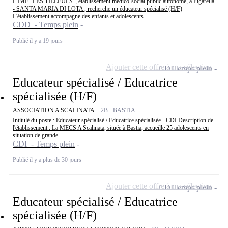
L'IME "LES TILLEULS", établissement médico-social public autonome, à Figarella
- SANTA MARIA DI LOTA , recherche un éducateur spécialisé (H/F)
L'établissement accompagne des enfants et adolescents...
CDD - Temps plein
Publié il y a 19 jours
Ajouter cette offre à ma sélection
CDI
Temps plein
Educateur spécialisé / Educatrice
spécialisée (H/F)
ASSOCIATION A SCALINATA -
2B - BASTIA
Intitulé du poste : Educateur spécialisé / Educatrice spécialisée - CDI Description de
l'établissement : La MECS A Scalinata, située à Bastia, accueille 25 adolescents en
situation de grande...
CDI - Temps plein
Publié il y a plus de 30 jours
Ajouter cette offre à ma sélection
CDI
Temps plein
Educateur spécialisé / Educatrice
spécialisée (H/F)