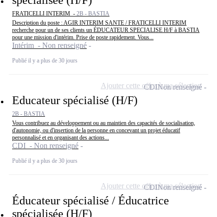
spécialisée (H/F)
FRATICELLI INTERIM -
2B - BASTIA
Description du poste : AGIR INTERIM SANTE / FRATICELLI INTERIM
recherche pour un de ses clients un ÉDUCATEUR SPECIALISE H/F à BASTIA
pour une mission d'intérim. Prise de poste rapidement. Vous...
Intérim - Non renseigné
Publié il y a plus de 30 jours
Ajouter cette offre à ma sélection
CDI
Non renseigné
Educateur spécialisé (H/F)
2B - BASTIA
Vous contribuez au développement ou au maintien des capacités de socialisation,
d'autonomie, ou d'insertion de la personne en concevant un projet éducatif
personnalisé et en organisant des actions...
CDI - Non renseigné
Publié il y a plus de 30 jours
Ajouter cette offre à ma sélection
CDI
Non renseigné
Éducateur spécialisé / Éducatrice
spécialisée (H/F)