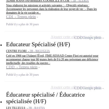
ADMR SOINS INFIRMIERS A DOMICILE H COR -
2B - ALERIA
Vous réaliserez les missions et activités suivantes : - Objectifs généraux :
Accompagner les personnes dans la réalisation de leur projet de vie : - Dans les
domaines de la vie sociale et...
CDI - Temps plein
Publié il y a plus de 30 jours
Ajouter cette offre à ma sélection
CDD
Temps plein
Educateur Spécialisé (H/F)
CENTRE FLORI -
2B - BIGUGLIA
Créé en 1966 par l'Adapei l'Éveil, l'IME-SESSAD Centre Flori est autorisé pour
accompagner chaque jour 66 jeunes âgés de 0 à 20 ans présentant une déficience
intellectuelle, des troubles du spectre...
CDD - Temps plein
Publié il y a plus de 30 jours
Ajouter cette offre à ma sélection
CDD
Temps plein
Éducateur spécialisé / Éducatrice
spécialisée (H/F)
LES TILLEULS -
2B - BASTIA