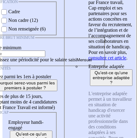
IFICATION
par France travail,
Cap emploi et ses
Cadre
partenaires pour ses
actions concrètes en
Non cadre (12)
faveur du recrutement,
Non renseignée (6)
de l’intégration et de
l’accompagnement de
IRE BRUT MINIMUM
ses collaborateurs en
situation de handicap.
re minimum
Pour en savoir plus,
consultez cet article
.
ssez une périodicité pour le salaire saisi
Entreprise adaptée
NITÉS
Qu'est-ce qu'une
z parmi les 1ers à postuler
entreprise adaptée
?
urquoi serez-vous parmi les
premiers à postuler ?
L'entreprise adaptée
es de plus de 15 jours,
permet à un travailleur
tant moins de 4 candidatures
en situation de
t France Travail est informé)
handicap d'exercer
ICAP
une activité
professionnelle dans
Employeur handi-
des conditions
engagé
adaptées à ses
Qu'est-ce qu'un
capacités. Pour en