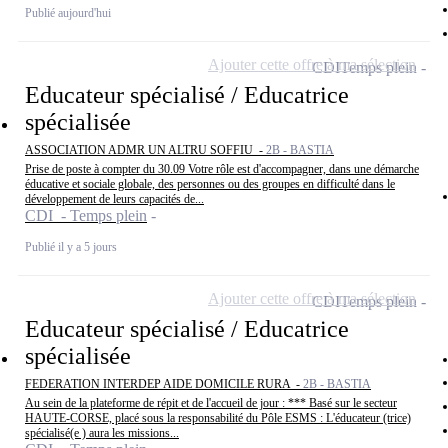
Publié aujourd'hui
Ajouter cette offre à ma sélection
CDI
Temps plein
Educateur spécialisé / Educatrice
spécialisée
ASSOCIATION ADMR UN ALTRU SOFFIU -
2B - BASTIA
Prise de poste à compter du 30.09 Votre rôle est d'accompagner, dans une démarche
éducative et sociale globale, des personnes ou des groupes en difficulté dans le
développement de leurs capacités de...
CDI - Temps plein
Publié il y a 5 jours
Ajouter cette offre à ma sélection
CDI
Temps plein
Educateur spécialisé / Educatrice
spécialisée
FEDERATION INTERDEP AIDE DOMICILE RURA -
2B - BASTIA
Au sein de la plateforme de répit et de l'accueil de jour : *** Basé sur le secteur
HAUTE-CORSE, placé sous la responsabilité du Pôle ESMS : L'éducateur (trice)
spécialisé(e ) aura les missions...