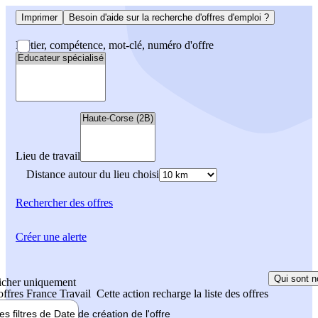
Imprimer
Besoin d'aide sur la recherche d'offres d'emploi ?
Métier, compétence, mot-clé, numéro d'offre
Lieu de travail
Distance autour du lieu choisi
Rechercher
des offres
Créer une alerte
Qui sont n
icher uniquement
 offres France Travail
Cette action recharge la liste des offres
les filtres de
Date de création
de l'offre