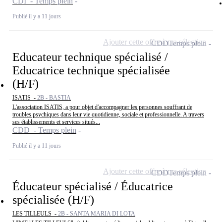
CDI - Temps plein
Publié il y a 11 jours
Ajouter cette offre à ma sélection
CDD
Temps plein
Educateur technique spécialisé /
Educatrice technique spécialisée
(H/F)
ISATIS -
2B - BASTIA
L'association ISATIS, a pour objet d'accompagner les personnes souffrant de
troubles psychiques dans leur vie quotidienne, sociale et professionnelle. A travers
ses établissements et services situés...
CDD - Temps plein
Publié il y a 11 jours
Ajouter cette offre à ma sélection
CDD
Temps plein
Éducateur spécialisé / Éducatrice
spécialisée (H/F)
LES TILLEULS -
2B - SANTA MARIA DI LOTA