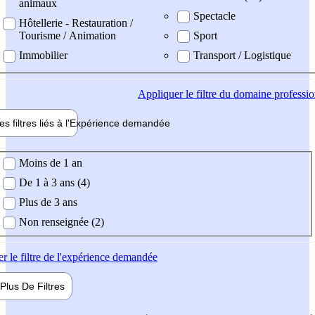
animaux
Spectacle
Hôtellerie - Restauration /
Tourisme / Animation
Sport
Immobilier
Transport / Logistique
Appliquer
le filtre du domaine professi
es filtres liés à l'
Expérience
demandée
ience demandée
Moins de 1 an
De 1 à 3 ans (4)
Plus de 3 ans
Non renseignée (2)
er
le filtre de l'expérience demandée
Plus De
Filtres