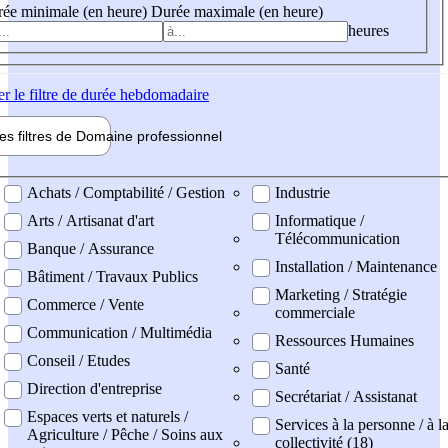
ée minimale (en heure)
Durée maximale (en heure)
heures
er
le filtre de durée hebdomadaire
les filtres de
Domaine pro
fessionnel
ne professionel
Achats / Comptabilité / Gestion
Industrie
Arts / Artisanat d'art
Informatique /
Télécommunication
Banque / Assurance
Installation / Maintenance
Bâtiment / Travaux Publics
Marketing / Stratégie
Commerce / Vente
commerciale
Communication / Multimédia
Ressources Humaines
Conseil / Etudes
Santé
Direction d'entreprise
Secrétariat / Assistanat
Espaces verts et naturels /
Services à la personne / à l
Agriculture / Pêche / Soins aux
collectivité (18)