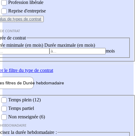
Profession libérale
Reprise d'entreprise
plus
de types de contrat
 DE CONTRAT
ée de contrat
ée minimale (en mois)
Durée maximale (en mois)
mois
er
le filtre du type de contrat
les filtres de
Durée hebdo
madaire
 hebdomadaire
Temps plein (12)
Temps partiel
Non renseignée (6)
 HEBDOMADAIRE
cisez la durée hebdomadaire :