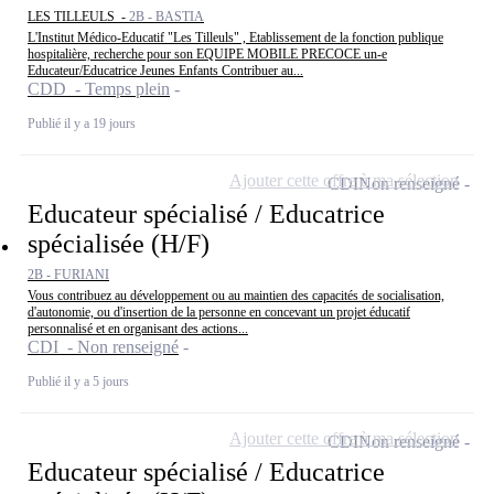
LES TILLEULS -
2B - BASTIA
L'Institut Médico-Educatif "Les Tilleuls" , Etablissement de la fonction publique
hospitalière, recherche pour son EQUIPE MOBILE PRECOCE un-e
Educateur/Educatrice Jeunes Enfants Contribuer au...
CDD - Temps plein
Publié il y a 19 jours
Ajouter cette offre à ma sélection
CDI
Non renseigné
Educateur spécialisé / Educatrice
spécialisée (H/F)
2B - FURIANI
Vous contribuez au développement ou au maintien des capacités de socialisation,
d'autonomie, ou d'insertion de la personne en concevant un projet éducatif
personnalisé et en organisant des actions...
CDI - Non renseigné
Publié il y a 5 jours
Ajouter cette offre à ma sélection
CDI
Non renseigné
Educateur spécialisé / Educatrice