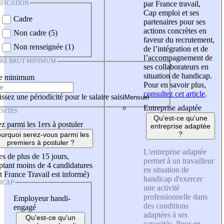
IFICATION
par France travail,
Cap emploi et ses
Cadre
partenaires pour ses
actions concrètes en
Non cadre (5)
faveur du recrutement,
Non renseignée (1)
de l’intégration et de
l’accompagnement de
IRE BRUT MINIMUM
ses collaborateurs en
situation de handicap.
re minimum
Pour en savoir plus,
consultez cet article
.
ssez une périodicité pour le salaire saisi
Entreprise adaptée
NITÉS
Qu'est-ce qu'une
z parmi les 1ers à postuler
entreprise adaptée
?
urquoi serez-vous parmi les
premiers à postuler ?
L'entreprise adaptée
es de plus de 15 jours,
permet à un travailleur
tant moins de 4 candidatures
en situation de
t France Travail est informé)
handicap d'exercer
ICAP
une activité
professionnelle dans
Employeur handi-
des conditions
engagé
adaptées à ses
Qu'est-ce qu'un
capacités. Pour en