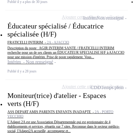
Publié il y a plus de 30 jours
Ajouter cette offre à ma sélection
Intérim
Non renseigné
Éducateur spécialisé / Éducatrice
spécialisée (H/F)
FRATICELLI INTERIM -
2A - AJACCIO
Description du poste : AGIR INTERIM SANTE / FRATICELLI INTERIM
recherche pour un de ses clients un ÉDUCATEUR SPECIALISE H/F à AJACCIO
pour une mission d'intérim. Prise de poste rapidement. Vous...
Intérim - Non renseigné
Publié il y a 28 jours
Ajouter cette offre à ma sélection
CDD
Temps plein
Moniteur(trice) d'atelier - Espaces
verts (H/F)
ASS DEPART AMIS PARENTS ENFANTS INADAPTE -
2A - PORTO
VECCHIO
L'Adapei 2A est une Association Départementale qui est gestionnaire de 4
établissements et services, répartis sur 7 sites. Reconnue dans le secteur médico-
social, l'Adapei2A accueille, accompagne et...