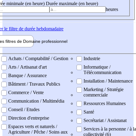
ée minimale (en heure)
Durée maximale (en heure)
heures
er
le filtre de durée hebdomadaire
les filtres de
Domaine pro
fessionnel
ne professionel
Achats / Comptabilité / Gestion
Industrie
Arts / Artisanat d'art
Informatique /
Télécommunication
Banque / Assurance
Installation / Maintenance
Bâtiment / Travaux Publics
Marketing / Stratégie
Commerce / Vente
commerciale
Communication / Multimédia
Ressources Humaines
Conseil / Etudes
Santé
Direction d'entreprise
Secrétariat / Assistanat
Espaces verts et naturels /
Services à la personne / à l
Agriculture / Pêche / Soins aux
collectivité (6)