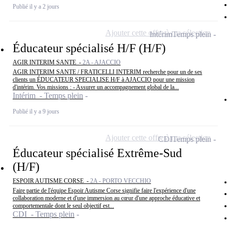
Publié il y a 2 jours
Ajouter cette offre à ma sélection
Intérim
Temps plein
Éducateur spécialisé H/F (H/F)
AGIR INTERIM SANTE -
2A - AJACCIO
AGIR INTERIM SANTE / FRATICELLI INTERIM recherche pour un de ses
clients un ÉDUCATEUR SPECIALISE H/F à AJACCIO pour une mission
d'intérim. Vos missions : - Assurer un accompagnement global de la...
Intérim - Temps plein
Publié il y a 9 jours
Ajouter cette offre à ma sélection
CDI
Temps plein
Éducateur spécialisé Extrême-Sud
(H/F)
ESPOIR AUTISME CORSE -
2A - PORTO VECCHIO
Faire partie de l'équipe Espoir Autisme Corse signifie faire l'expérience d'une
collaboration moderne et d'une immersion au cœur d'une approche éducative et
comportementale dont le seul objectif est...
CDI - Temps plein