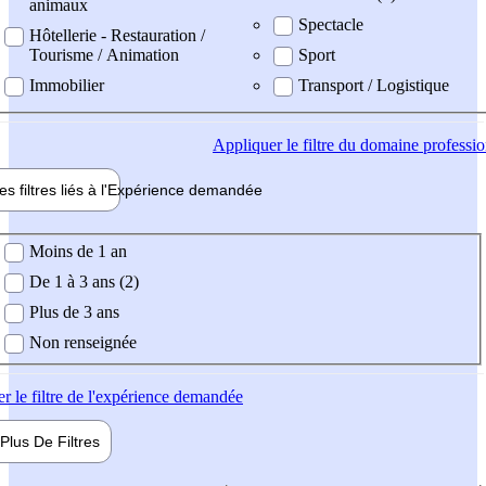
animaux
Spectacle
Hôtellerie - Restauration /
Tourisme / Animation
Sport
Immobilier
Transport / Logistique
Appliquer
le filtre du domaine professi
es filtres liés à l'
Expérience
demandée
ience demandée
Moins de 1 an
De 1 à 3 ans (2)
Plus de 3 ans
Non renseignée
er
le filtre de l'expérience demandée
Plus De
Filtres