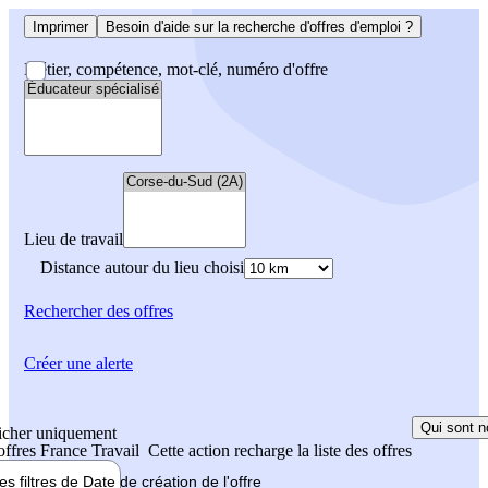
Imprimer
Besoin d'aide sur la recherche d'offres d'emploi ?
Métier, compétence, mot-clé, numéro d'offre
Lieu de travail
Distance autour du lieu choisi
Rechercher
des offres
Créer une alerte
Qui sont n
icher uniquement
 offres France Travail
Cette action recharge la liste des offres
les filtres de
Date de création
de l'offre