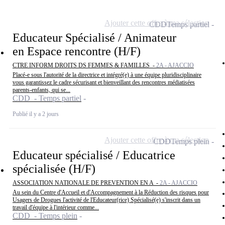
Ajouter cette offre à ma sélection
CDD
Temps partiel
Educateur Spécialisé / Animateur
en Espace rencontre (H/F)
CTRE INFORM DROITS DS FEMMES & FAMILLES -
2A - AJACCIO
Placé-e sous l'autorité de la directrice et intégré(e) à une équipe pluridisciplinaire
vous garantissez le cadre sécurisant et bienveillant des rencontres médiatisées
parents-enfants, qui se...
CDD - Temps partiel
Publié il y a 2 jours
Ajouter cette offre à ma sélection
CDD
Temps plein
Educateur spécialisé / Educatrice
spécialisée (H/F)
ASSOCIATION NATIONALE DE PREVENTION EN A -
2A - AJACCIO
Au sein du Centre d'Accueil et d'Accompagnement à la Réduction des risques pour
Usagers de Drogues l'activité de l'Educateur(rice) Spécialisé(e) s'inscrit dans un
travail d'équipe à l'intérieur comme...
CDD - Temps plein