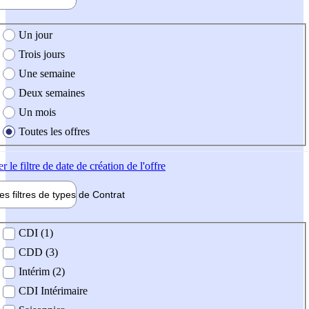
e création de l'offre
Un jour
Trois jours
Une semaine
Deux semaines
Un mois
Toutes les offres
er
le filtre de date de création de l'offre
les filtres de types de
Contrat
de contrat
CDI (1)
CDD (3)
Intérim (2)
CDI Intérimaire