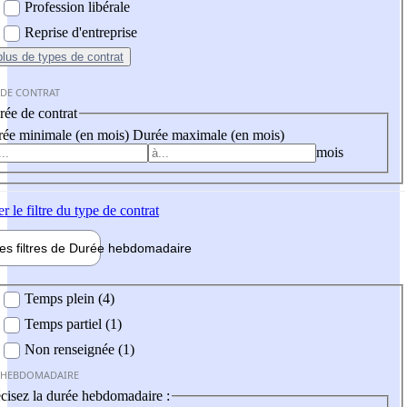
Profession libérale
Reprise d'entreprise
plus
de types de contrat
 DE CONTRAT
ée de contrat
ée minimale (en mois)
Durée maximale (en mois)
mois
er
le filtre du type de contrat
les filtres de
Durée hebdo
madaire
 hebdomadaire
Temps plein (4)
Temps partiel (1)
Non renseignée (1)
 HEBDOMADAIRE
cisez la durée hebdomadaire :