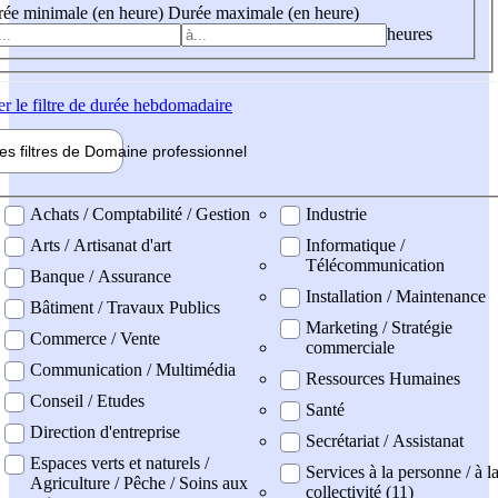
ée minimale (en heure)
Durée maximale (en heure)
heures
er
le filtre de durée hebdomadaire
les filtres de
Domaine pro
fessionnel
ne professionel
Achats / Comptabilité / Gestion
Industrie
Arts / Artisanat d'art
Informatique /
Télécommunication
Banque / Assurance
Installation / Maintenance
Bâtiment / Travaux Publics
Marketing / Stratégie
Commerce / Vente
commerciale
Communication / Multimédia
Ressources Humaines
Conseil / Etudes
Santé
Direction d'entreprise
Secrétariat / Assistanat
Espaces verts et naturels /
Services à la personne / à l
Agriculture / Pêche / Soins aux
collectivité (11)