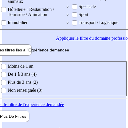
animaux
Spectacle
Hôtellerie - Restauration /
Tourisme / Animation
Sport
Immobilier
Transport / Logistique
Appliquer
le filtre du domaine professi
es filtres liés à l'
Expérience
demandée
ience demandée
Moins de 1 an
De 1 à 3 ans (4)
Plus de 3 ans (2)
Non renseignée (3)
er
le filtre de l'expérience demandée
Plus De
Filtres