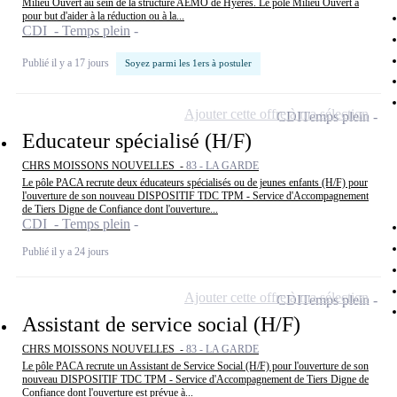
Milieu Ouvert au sein de la structure AEMO de Hyères. Le pôle Milieu Ouvert a
pour but d'aider à la réduction ou à la...
CDI - Temps plein
Publié il y a 17 jours
Soyez parmi les 1ers à postuler
Ajouter cette offre à ma sélection
CDI
Temps plein
Educateur spécialisé (H/F)
CHRS MOISSONS NOUVELLES -
83 - LA GARDE
Le pôle PACA recrute deux éducateurs spécialisés ou de jeunes enfants (H/F) pour
l'ouverture de son nouveau DISPOSITIF TDC TPM - Service d'Accompagnement
de Tiers Digne de Confiance dont l'ouverture...
CDI - Temps plein
Publié il y a 24 jours
Ajouter cette offre à ma sélection
CDI
Temps plein
Assistant de service social (H/F)
CHRS MOISSONS NOUVELLES -
83 - LA GARDE
Le pôle PACA recrute un Assistant de Service Social (H/F) pour l'ouverture de son
nouveau DISPOSITIF TDC TPM - Service d'Accompagnement de Tiers Digne de
Confiance dont l'ouverture est prévue à...