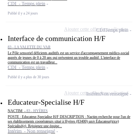
CDI - Temps plein
Publié il y a 24 jours
Ajouter cette offre à ma sélection
CDI
Temps plein
Interface de communication H/F
83 - LA VALETTE DU VAR
Le Pôle sensoriel déficients auditifs est un service d'accompagnement médico-social
auprès de jeunes de 0 à 20 ans qui présentent un trouble auditif. L'interface de
communication est un travailleur...
CDI - Temps plein
Publié il y a plus de 30 jours
Ajouter cette offre à ma sélection
Intérim
Non renseigné
Educateur-Specialise H/F
NACTIM -
83 - HYÈRES
POSTE : Educateur-Specialise H/F DESCRIPTION : Nactim recherche pour l'un de
ses établissements coopérateurs situé à Hyères (83400) un/e Éducateur(trice)
Spécialisé(e). Rejoignez une équipe...
Intérim - Non renseigné