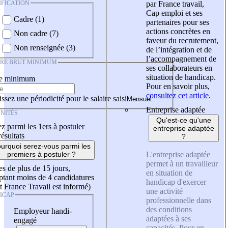
IFICATION
par France travail,
Cap emploi et ses
Cadre (1)
partenaires pour ses
actions concrètes en
Non cadre (7)
faveur du recrutement,
Non renseignée (3)
de l’intégration et de
l’accompagnement de
IRE BRUT MINIMUM
ses collaborateurs en
situation de handicap.
re minimum
Pour en savoir plus,
consultez cet article
.
ssez une périodicité pour le salaire saisi
Entreprise adaptée
NITÉS
Qu'est-ce qu'une
z parmi les 1ers à postuler
entreprise adaptée
résultats
?
urquoi serez-vous parmi les
L'entreprise adaptée
premiers à postuler ?
permet à un travailleur
es de plus de 15 jours,
en situation de
tant moins de 4 candidatures
handicap d'exercer
t France Travail est informé)
une activité
ICAP
professionnelle dans
des conditions
Employeur handi-
adaptées à ses
engagé
capacités. Pour en