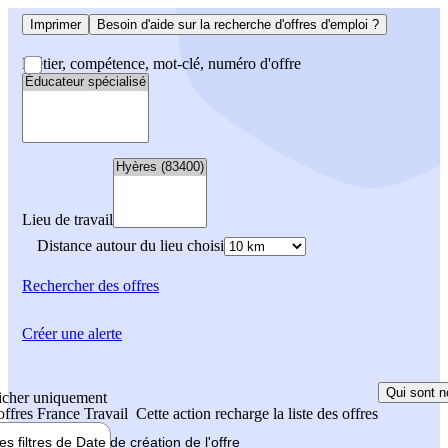
Imprimer
Besoin d'aide sur la recherche d'offres d'emploi ?
Métier, compétence, mot-clé, numéro d'offre
Lieu de travail
Distance autour du lieu choisi
Rechercher
des offres
Créer une alerte
Qui sont n
icher uniquement
 offres France Travail
Cette action recharge la liste des offres
les filtres de
Date de création
de l'offre