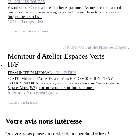
83 - SOLLIÈS-TOUCAS
Vos missions : Coordination et fluidité des parcours - Assurer la coordination du
parcours de la personne accompagnée, de l'admission à la sortie, en lien avec les
équipes internes et les...
CDI - Temps plein
Publié il y a plus de 30 jours
Ajouter cette offre à ma sélection
Intérim
Non renseigné
Moniteur d'Atelier Espaces Verts
H/F
TEAM INTERIM MEDICAL -
83 - HYÈRES
POSTE : Moniteur d'Atelier Espaces Verts H/F DESCRIPTION : TEAM
INTERIM MÉDICAL recherche, pour l'un de ses clients, un Moniteur d'atelier
Espaces Verts (H/F) pour intervenir au sein d'une structure...
Intérim - Non renseigné
Publié il y a 12 jours
Votre avis nous intéresse
Qu'avez-vous pensé du service de recherche d'offres ?