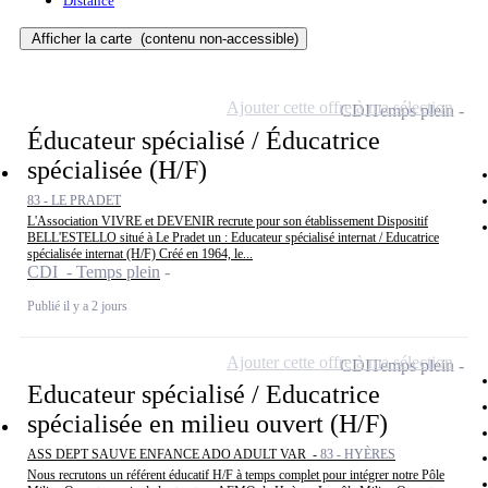
Distance
Afficher la carte
(contenu non-accessible)
Ajouter cette offre à ma sélection
CDI
Temps plein
Éducateur spécialisé / Éducatrice
spécialisée (H/F)
83 - LE PRADET
L'Association VIVRE et DEVENIR recrute pour son établissement Dispositif
BELL'ESTELLO situé à Le Pradet un : Educateur spécialisé internat / Educatrice
spécialisée internat (H/F) Créé en 1964, le...
CDI - Temps plein
Publié il y a 2 jours
Ajouter cette offre à ma sélection
CDI
Temps plein
Educateur spécialisé / Educatrice
spécialisée en milieu ouvert (H/F)
ASS DEPT SAUVE ENFANCE ADO ADULT VAR -
83 - HYÈRES
Nous recrutons un référent éducatif H/F à temps complet pour intégrer notre Pôle