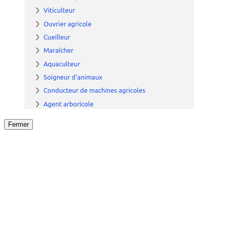
Fermer
Fermer
le détail de l'offre
/
Offre
sur
Offre précéden