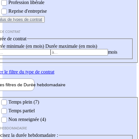
Profession libérale
Reprise d'entreprise
plus
de types de contrat
 DE CONTRAT
ée de contrat
ée minimale (en mois)
Durée maximale (en mois)
mois
er
le filtre du type de contrat
les filtres de
Durée hebdo
madaire
 hebdomadaire
Temps plein (7)
Temps partiel
Non renseignée (4)
 HEBDOMADAIRE
cisez la durée hebdomadaire :