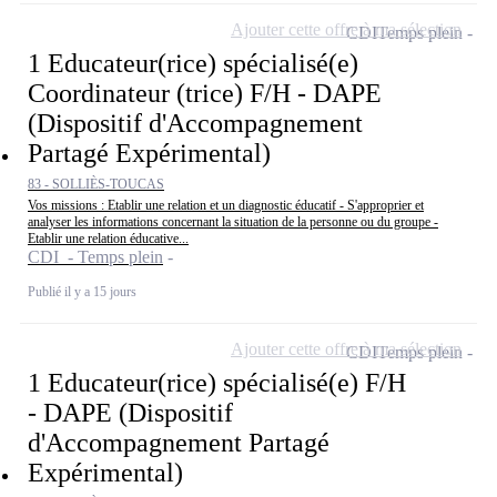
Ajouter cette offre à ma sélection
CDI
Temps plein
1 Educateur(rice) spécialisé(e)
Coordinateur (trice) F/H - DAPE
(Dispositif d'Accompagnement
Partagé Expérimental)
83 - SOLLIÈS-TOUCAS
Vos missions : Etablir une relation et un diagnostic éducatif - S'approprier et
analyser les informations concernant la situation de la personne ou du groupe -
Etablir une relation éducative...
CDI - Temps plein
Publié il y a 15 jours
Ajouter cette offre à ma sélection
CDI
Temps plein
1 Educateur(rice) spécialisé(e) F/H
- DAPE (Dispositif
d'Accompagnement Partagé
Expérimental)