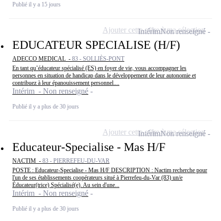
Publié il y a 15 jours
Ajouter cette offre à ma sélection
Intérim
Non renseigné
EDUCATEUR SPECIALISE (H/F)
ADECCO MEDICAL -
83 - SOLLIÈS-PONT
En tant qu’éducateur spécialisé (ES) en foyer de vie, vous accompagner les
personnes en situation de handicap dans le développement de leur autonomie et
contribuez à leur épanouissement personnel....
Intérim - Non renseigné
Publié il y a plus de 30 jours
Ajouter cette offre à ma sélection
Intérim
Non renseigné
Educateur-Specialise - Mas H/F
NACTIM -
83 - PIERREFEU-DU-VAR
POSTE : Educateur-Specialise - Mas H/F DESCRIPTION : Nactim recherche pour
l'un de ses établissements coopérateurs situé à Pierrefeu-du-Var (83) un/e
Éducateur(trice) Spécialisé(e). Au sein d'une...
Intérim - Non renseigné
Publié il y a plus de 30 jours