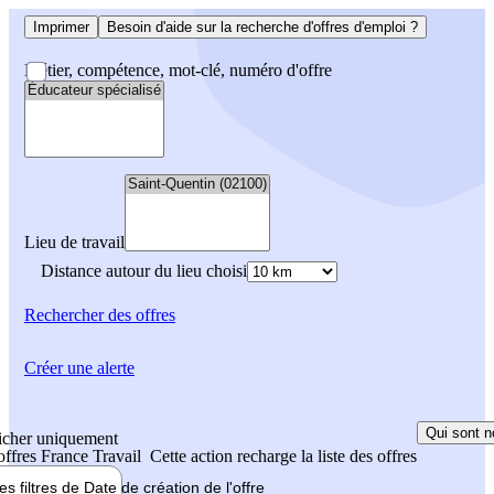
Imprimer
Besoin d'aide sur la recherche d'offres d'emploi ?
Métier, compétence, mot-clé, numéro d'offre
Lieu de travail
Distance autour du lieu choisi
Rechercher
des offres
Créer une alerte
Qui sont n
icher uniquement
 offres France Travail
Cette action recharge la liste des offres
les filtres de
Date de création
de l'offre