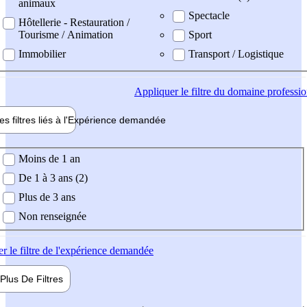
animaux
Spectacle
Hôtellerie - Restauration /
Tourisme / Animation
Sport
Immobilier
Transport / Logistique
Appliquer
le filtre du domaine professi
es filtres liés à l'
Expérience
demandée
ience demandée
Moins de 1 an
De 1 à 3 ans (2)
Plus de 3 ans
Non renseignée
er
le filtre de l'expérience demandée
Plus De
Filtres