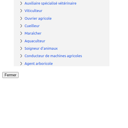
Fermer
Fermer
le détail de l'offre
/
Offre
sur
Offre précéden