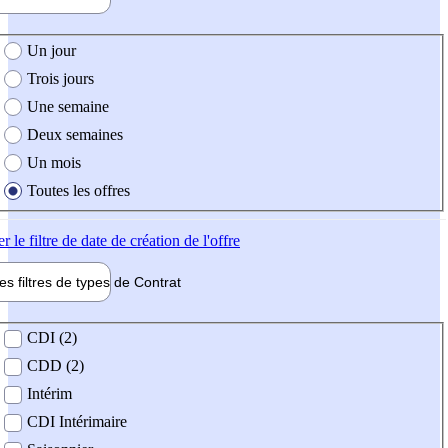
e création de l'offre
Un jour
Trois jours
Une semaine
Deux semaines
Un mois
Toutes les offres
er
le filtre de date de création de l'offre
les filtres de types de
Contrat
de contrat
CDI (2)
CDD (2)
Intérim
CDI Intérimaire