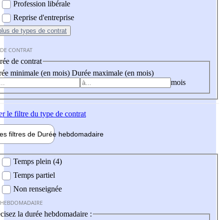
Profession libérale
Reprise d'entreprise
plus
de types de contrat
 DE CONTRAT
ée de contrat
ée minimale (en mois)
Durée maximale (en mois)
mois
er
le filtre du type de contrat
les filtres de
Durée hebdo
madaire
 hebdomadaire
Temps plein (4)
Temps partiel
Non renseignée
 HEBDOMADAIRE
cisez la durée hebdomadaire :