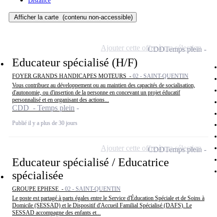
Distance
Afficher la carte
(contenu non-accessible)
Ajouter cette offre à ma sélection
CDD
Temps plein
Educateur spécialisé (H/F)
FOYER GRANDS HANDICAPES MOTEURS -
02 - SAINT-QUENTIN
Vous contribuez au développement ou au maintien des capacités de socialisation,
d'autonomie, ou d'insertion de la personne en concevant un projet éducatif
personnalisé et en organisant des actions...
CDD - Temps plein
Publié il y a plus de 30 jours
Ajouter cette offre à ma sélection
CDD
Temps plein
Educateur spécialisé / Educatrice
spécialisée
GROUPE EPHESE -
02 - SAINT-QUENTIN
Le poste est partagé à parts égales entre le Service d'Éducation Spéciale et de Soins à
Domicile (SESSAD) et le Dispositif d'Accueil Familial Spécialisé (DAFS). Le
SESSAD accompagne des enfants et...