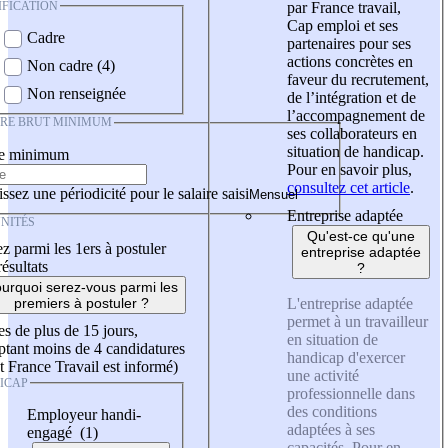
IFICATION
par France travail,
Cap emploi et ses
Cadre
partenaires pour ses
actions concrètes en
Non cadre (4)
faveur du recrutement,
Non renseignée
de l’intégration et de
l’accompagnement de
IRE BRUT MINIMUM
ses collaborateurs en
situation de handicap.
re minimum
Pour en savoir plus,
consultez cet article
.
ssez une périodicité pour le salaire saisi
Entreprise adaptée
NITÉS
Qu'est-ce qu'une
z parmi les 1ers à postuler
entreprise adaptée
résultats
?
urquoi serez-vous parmi les
L'entreprise adaptée
premiers à postuler ?
permet à un travailleur
es de plus de 15 jours,
en situation de
tant moins de 4 candidatures
handicap d'exercer
t France Travail est informé)
une activité
ICAP
professionnelle dans
des conditions
Employeur handi-
adaptées à ses
engagé (1)
capacités. Pour en