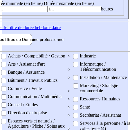
ée minimale (en heure)
Durée maximale (en heure)
heures
er
le filtre de durée hebdomadaire
les filtres de
Domaine pro
fessionnel
ne professionel
Achats / Comptabilité / Gestion
Industrie
Arts / Artisanat d'art
Informatique /
Télécommunication
Banque / Assurance
Installation / Maintenance
Bâtiment / Travaux Publics
Marketing / Stratégie
Commerce / Vente
commerciale
Communication / Multimédia
Ressources Humaines
Conseil / Etudes
Santé
Direction d'entreprise
Secrétariat / Assistanat
Espaces verts et naturels /
Services à la personne / à l
Agriculture / Pêche / Soins aux
collectivité (4)