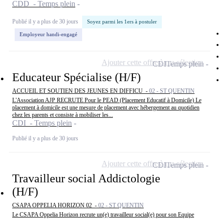
CDD - Temps plein
Publié il y a plus de 30 jours
Soyez parmi les 1ers à postuler
Employeur handi-engagé
Ajouter cette offre à ma sélection
CDI
Temps plein
Educateur Spécialise (H/F)
ACCUEIL ET SOUTIEN DES JEUNES EN DIFFICU -
02 - ST QUENTIN
L'Association AJP RECRUTE Pour le PEAD (Placement Educatif à Domicile) Le
placement à domicile est une mesure de placement avec hébergement au quotidien
chez les parents et consiste à mobiliser les...
CDI - Temps plein
Publié il y a plus de 30 jours
Ajouter cette offre à ma sélection
CDI
Temps plein
Travailleur social Addictologie
(H/F)
CSAPA OPPELIA HORIZON 02 -
02 - ST QUENTIN
Le CSAPA Oppelia Horizon recrute un(e) travailleur social(e) pour son Equipe