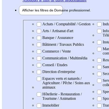
Appliquer
le filtre de durée hebdomadaire
Afficher les filtres de
Domaine pro
fessionnel
Domaine professionel
Achats / Comptabilité / Gestion
Indu
Arts / Artisanat d'art
Info
Tél
Banque / Assurance
Inst
Bâtiment / Travaux Publics
Mark
Commerce / Vente
com
Communication / Multimédia
Res
Conseil / Etudes
San
Direction d'entreprise
Secr
Espaces verts et naturels /
Serv
Agriculture / Pêche / Soins aux
coll
animaux
Spe
Hôtellerie - Restauration /
Tourisme / Animation
Spo
Immobilier
Tran