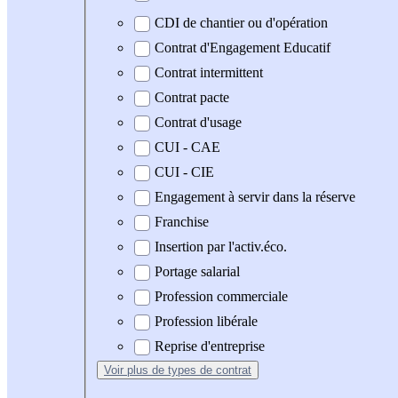
CDI de chantier ou d'opération
Contrat d'Engagement Educatif
Contrat intermittent
Contrat pacte
Contrat d'usage
CUI - CAE
CUI - CIE
Engagement à servir dans la réserve
Franchise
Insertion par l'activ.éco.
Portage salarial
Profession commerciale
Profession libérale
Reprise d'entreprise
Voir plus
de types de contrat