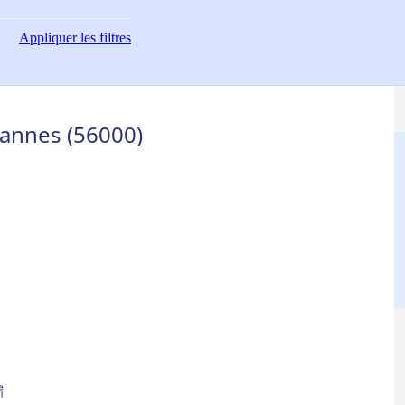
Appliquer
les filtres
Vannes (56000)