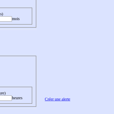
s)
mois
ure)
heures
Créer une alerte