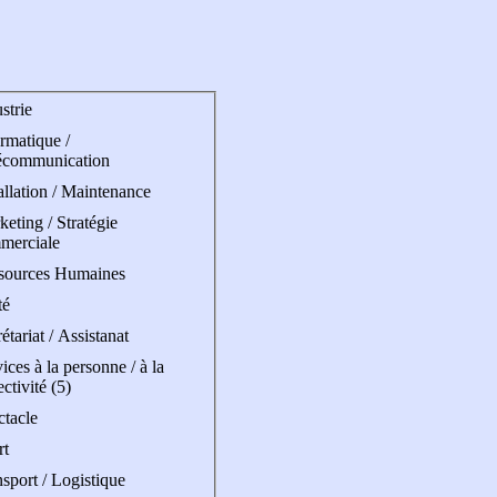
strie
rmatique /
écommunication
allation / Maintenance
eting / Stratégie
merciale
sources Humaines
té
étariat / Assistanat
ices à la personne / à la
ectivité (5)
ctacle
rt
sport / Logistique