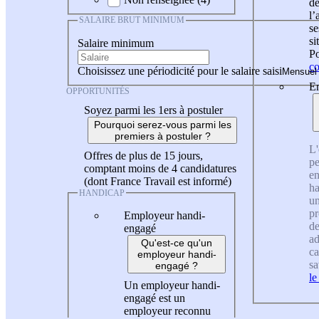
de
l
SALAIRE BRUT MINIMUM
se
si
Salaire minimum
Po
co
Choisissez une périodicité pour le salaire saisi
En
OPPORTUNITÉS
Soyez parmi les 1ers à postuler
Pourquoi serez-vous parmi les
premiers à postuler ?
L'
Offres de plus de 15 jours,
pe
comptant moins de 4 candidatures
en
(dont France Travail est informé)
ha
HANDICAP
un
pr
Employeur handi-
de
engagé
ad
Qu'est-ce qu'un
ca
employeur handi-
sa
engagé ?
le
Un employeur handi-
engagé est un
employeur reconnu