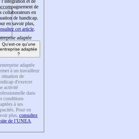
 l’intégration et de
’accompagnement de
s collaborateurs en
tuation de handicap.
ur en savoir plus,
nsultez cet article
.
treprise adaptée
Qu'est-ce qu'une
entreprise adaptée
?
entreprise adaptée
rmet à un travailleur
 situation de
ndicap d'exercer
e activité
ofessionnelle dans
s conditions
aptées à ses
pacités. Pour en
voir plus,
consultez
 site de l’UNEA
.