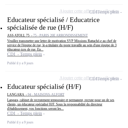
Ajouter cette offre à ma sélection
CDI
Temps plein
Educateur spécialisé / Educatrice
spécialisée de rue (H/F)
ASS ATOLL 75 -
75 - PARIS 20E ARRONDISSEMENT
Veuillez transmettre une lettre de motivation SVP Missions Rattaché-e au chef de
service de l'équipe de rue, le-a titulaire du poste travaille au sein d'une équipe de 3
éducateur-ices de rue. En...
CDI - Temps plein
Publié il y a 9 jours
Ajouter cette offre à ma sélection
CDI
Temps plein
Educateur spécialisé (H/F)
LANGARA -
94 - MAISONS-ALFORT
Langara, cabinet de recrutement temporaire et permanent, recrute pour un de ses
clients, un éducateur spécialisé H/F. Sous la responsabilité du directeur
d'établissement, vos fonctions seront les...
CDI - Temps plein
Publié il y a 9 jours