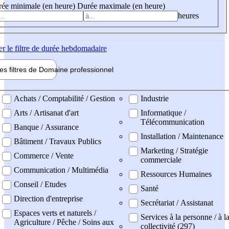
ée minimale (en heure)
Durée maximale (en heure)
heures
er
le filtre de durée hebdomadaire
les filtres de
Domaine pro
fessionnel
ne professionel
Achats / Comptabilité / Gestion
Industrie
Arts / Artisanat d'art
Informatique /
Télécommunication
Banque / Assurance
Installation / Maintenance
Bâtiment / Travaux Publics
Marketing / Stratégie
Commerce / Vente
commerciale
Communication / Multimédia
Ressources Humaines
Conseil / Etudes
Santé
Direction d'entreprise
Secrétariat / Assistanat
Espaces verts et naturels /
Services à la personne / à l
Agriculture / Pêche / Soins aux
collectivité (297)