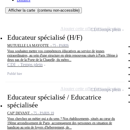
Distance
Afficher la carte
(contenu non-accessible)
Ajouter cette offre à ma sélection
CDI
Temps plein
Educateur spécialisé (H/F)
MUTUELLE LA MAYOTTE -
75 - PARIS
Vous souhaitez mettre vos compétences éducatives au service de jeunes
extraordinaires, au sein d'une structure en plein renouveau située à Paris 18ème à
deux pas de la Porte de la Chapelle, du métro...
CDI - Temps plein
Publié hier
Ajouter cette offre à ma sélection
CDI
Temps plein
Educateur spécialisé / Educatrice
spécialisée
CAP' DEVANT -
75 - PARIS 19
Vous cherchez un métier qui a du sens ? Nos établissements, situés au cœur du
19ème arrondissement de Paris, accompagnent des personnes en situation de
handicap au sein de foyers d'hébergement, de...