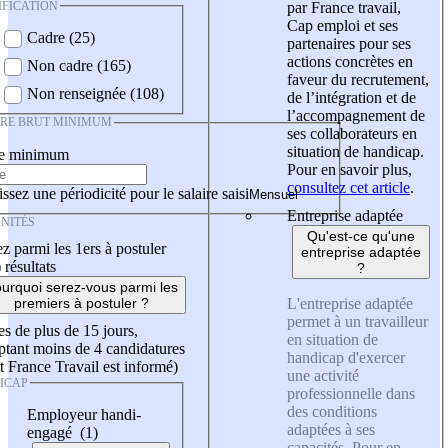
IFICATION
par France travail,
Cap emploi et ses
Cadre (25)
partenaires pour ses
actions concrètes en
Non cadre (165)
faveur du recrutement,
Non renseignée (108)
de l’intégration et de
l’accompagnement de
IRE BRUT MINIMUM
ses collaborateurs en
situation de handicap.
re minimum
Pour en savoir plus,
consultez cet article
.
ssez une périodicité pour le salaire saisi
Entreprise adaptée
NITÉS
Qu'est-ce qu'une
z parmi les 1ers à postuler
entreprise adaptée
)
résultats
?
urquoi serez-vous parmi les
L'entreprise adaptée
premiers à postuler ?
permet à un travailleur
es de plus de 15 jours,
en situation de
tant moins de 4 candidatures
handicap d'exercer
t France Travail est informé)
une activité
ICAP
professionnelle dans
des conditions
Employeur handi-
adaptées à ses
engagé (1)
capacités. Pour en