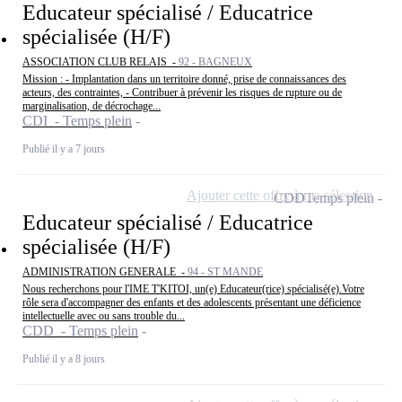
Educateur spécialisé / Educatrice
spécialisée (H/F)
ASSOCIATION CLUB RELAIS -
92 - BAGNEUX
Mission : - Implantation dans un territoire donné, prise de connaissances des
acteurs, des contraintes, - Contribuer à prévenir les risques de rupture ou de
marginalisation, de décrochage...
CDI - Temps plein
Publié il y a 7 jours
Ajouter cette offre à ma sélection
CDD
Temps plein
Educateur spécialisé / Educatrice
spécialisée (H/F)
ADMINISTRATION GENERALE -
94 - ST MANDE
Nous recherchons pour l'IME T'KITOI, un(e) Educateur(rice) spécialisé(e).Votre
rôle sera d'accompagner des enfants et des adolescents présentant une déficience
intellectuelle avec ou sans trouble du...
CDD - Temps plein
Publié il y a 8 jours