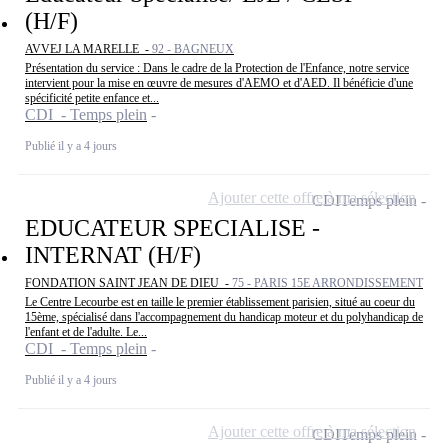
(H/F)
AVVEJ LA MARELLE -
92 - BAGNEUX
Présentation du service : Dans le cadre de la Protection de l'Enfance, notre service
intervient pour la mise en œuvre de mesures d'AEMO et d'AED. Il bénéficie d'une
spécificité petite enfance et...
CDI - Temps plein
Publié il y a 4 jours
Ajouter cette offre à ma sélection
CDI
Temps plein
EDUCATEUR SPECIALISE -
INTERNAT (H/F)
FONDATION SAINT JEAN DE DIEU -
75 - PARIS 15E ARRONDISSEMENT
Le Centre Lecourbe est en taille le premier établissement parisien, situé au coeur du
15ème, spécialisé dans l'accompagnement du handicap moteur et du polyhandicap de
l'enfant et de l'adulte. Le...
CDI - Temps plein
Publié il y a 4 jours
Ajouter cette offre à ma sélection
CDI
Temps plein