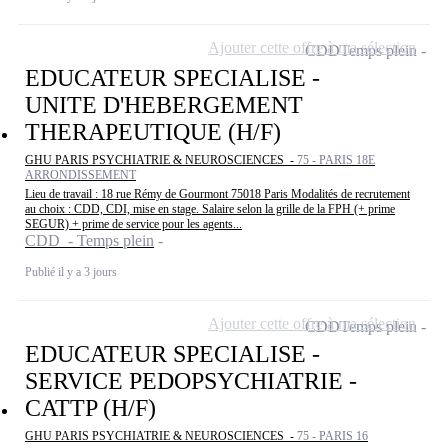
Ajouter cette offre à ma sélection
CDD
Temps plein
EDUCATEUR SPECIALISE -
UNITE D'HEBERGEMENT
THERAPEUTIQUE (H/F)
GHU PARIS PSYCHIATRIE & NEUROSCIENCES -
75 - PARIS 18E
ARRONDISSEMENT
Lieu de travail : 18 rue Rémy de Gourmont 75018 Paris Modalités de recrutement
au choix : CDD, CDI, mise en stage. Salaire selon la grille de la FPH (+ prime
SEGUR) + prime de service pour les agents...
CDD - Temps plein
Publié il y a 3 jours
Ajouter cette offre à ma sélection
CDD
Temps plein
EDUCATEUR SPECIALISE -
SERVICE PEDOPSYCHIATRIE -
CATTP (H/F)
GHU PARIS PSYCHIATRIE & NEUROSCIENCES -
75 - PARIS 16