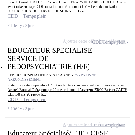
Lieu de travail : CATTP, 11 Avenue Général Niox 75016 PARIS 2 CDD de 3 mois
avant mise en stage, CDI, mutation, ou détachement CV + Letre de motivation
DESCRIPTION DU SERVICE DE SOINS : Le Centre...
CDD - Temps plein
Publié il y a 3 jours
Ajouter cette offre à ma sélection
CDD
Temps plein
EDUCATEUR SPECIALISE -
SERVICE DE
PEDOPSYCHIATRIE (H/F)
CENTRE HOSPITALIER SAINTE ANNE -
75 - PARIS 9E
ARRONDISSEMENT
Statut : Educateur spécialisé H/F / Grade : Assistant socio-éducatif Lieux de travail :
Accueil Familial Thérapeutique 20 rue de la tour d'Auvergne 75009 Paris et CATTP
Club 3/8 ans 20 rue de la...
CDD - Temps plein
Publié il y a 3 jours
Ajouter cette offre à ma sélection
CDI
Temps plein
Educateur Spécialisé/ EJE / CESF