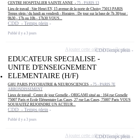
CENTRE HOSPITALIER SAINTE ANNE -
75 - PARIS 13
Lieu de travail : Site Henri EY, 15 avenue de la porte de Choisy 75013 PARIS
Temps plein / du lundi au vendredi - Horaires : De jour sur la base de 7h 30/jour :
9h30 - 17h ou 10h - 17h30 VOUS...
CDD - Temps plein
Publié il y a 3 jours
Ajouter cette offre à ma sélection
CDD
Temps plein
EDUCATEUR SPECIALISE -
UNITE D'ENSEIGNEMENT
ELEMENTAIRE (H/F)
GHU PARIS PSYCHIATRIE & NEUROSCIENCES -
75 - PARIS 7E
ARRONDISSEMENT
Lieux de travail : Centre de jour Grenelle - ORIGAMI situé au : 164 rue Grenelle
75007 Paris et Ecole Elémentaire Las Cases, 27 rue Las Cases, 75007 Paris VOUS
SOUHAITEZ REJOINDRE UN ACTEUR...
CDD - Temps plein
Publié il y a 3 jours
Ajouter cette offre à ma sélection
CDD
Temps plein