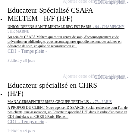
Ajouter cette offre à ma sélection
CDI
Temps plein
Educateur Spécialisé CSAPA
MELTEM - H/F (H/F)
UNION DEFENS SANTE MENTALE REG EST PARIS -
94 - CHAMPIGNY
SUR MARNE
Au sein du CSAPA Meltem qui est un centre de soin, d'accompagnement et de
prévention en addictologie, vous accompagnerez quotidiennement des adultes en
démarche de soin, en quête de reconstruction et...
CDI - Temps plein
Publié il y a 9 jours
Ajouter cette offre à ma sélection
CDI
Temps plein
Educateur spécialisé en CHRS
(H/F)
MANAGERS&ENTREPRISES GROUPE TERTIALIS - -
75 - PARIS
A PROPOS DU CLIENT Notre agence ID SEARCH Social, recherche pour l'un de
nos clients, une association, un Educateur spécialisé H/F, dans le cadre d'un poste en
CDI situé dans un CHRS à Paris 19ème....
CDI - Temps plein
Publié il y a 9 jours