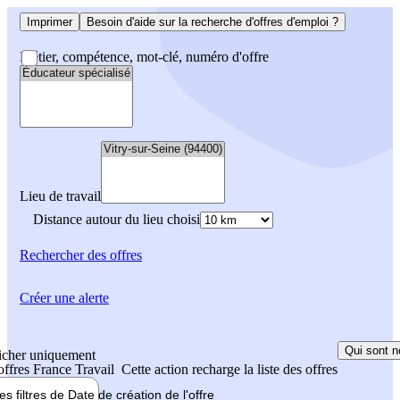
Imprimer
Besoin d'aide sur la recherche d'offres d'emploi ?
Métier, compétence, mot-clé, numéro d'offre
Lieu de travail
Distance autour du lieu choisi
Rechercher
des offres
Créer une alerte
Qui sont n
icher uniquement
 offres France Travail
Cette action recharge la liste des offres
les filtres de
Date de création
de l'offre