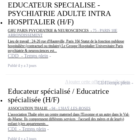
EDUCATEUR SPECIALISE -
PSYCHIATRIE ADULTE INTRA
HOSPITALIER (H/F)
GHU PARIS PSYCHIATRIE & NEUROSCIENCES -
75 - PARIS 10E
ARRONDISSEMENT
Lieu de travail : 24-26 rue d'Hauteville, Paris 10è Statut de la fonction publique
hospitalière (contractuel ou titulaire) Le Groupe Hospitalier Universitaire Paris
psychiatrie & neurosciences est...
CDD - Temps plein
Publié il y a 3 jours
Ajouter cette offre à ma sélection
CDI
Temps plein
Educateur spécialisé / Educatrice
spécialisée (H/F)
ASSOCIATION THALIE -
94 - L'HAŸ-LES-ROSES
L'association Thalie gère un centre maternel dans l'Essonne et un autre dans le Val-
de-Marne. Ils comprennent différents services : l'accueil des mères et de leur(s)
enfant (s)en appartements...
CDI - Temps plein
Publié il y a 3 jours