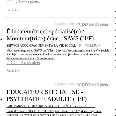
CDI - Temps plein
Publié hier
Ajouter cette offre à ma sélection
CDD
Temps plein
Éducateur(trice) spécialisé(e) /
Moniteur(trice) éduc : SAVS (H/F)
SERVICE ACCOMPAGNEMENT A LA VIE SOCIAL -
94 - VILLEJUIF
Vous accompagnez au SAVS de l'ETAI, Service d'Accompagnement à la Vie Sociale
à Villejuif, des personnes en situation de handicap (troubles psychiques et/ou
déficience intellectuelle). Vous recevez...
CDD - Temps plein
Publié hier
Ajouter cette offre à ma sélection
CDD
Temps plein
EDUCATEUR SPECIALISE -
PSYCHIATRIE ADULTE (H/F)
GHU PARIS PSYCHIATRIE & NEUROSCIENCES -
75 - PARIS 13
Lieux de travail : 50% ETP Unité d'hospitalisation Henri EY, 4ème étage unité
Concorde, 15 avenue de la porte de Choisy 75013 Paris et 50% ETP CMP