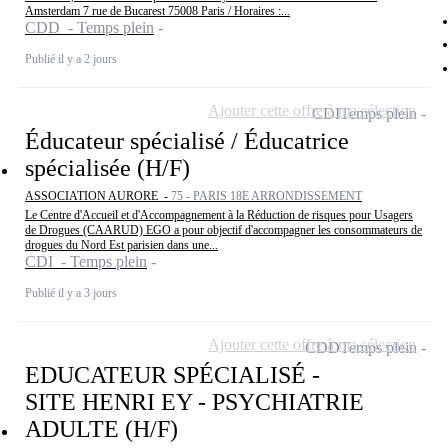
Amsterdam 7 rue de Bucarest 75008 Paris / Horaires :...
CDD - Temps plein
Publié il y a 2 jours
Ajouter cette offre à ma sélection
CDI
Temps plein
Éducateur spécialisé / Éducatrice
spécialisée (H/F)
ASSOCIATION AURORE -
75 - PARIS 18E ARRONDISSEMENT
Le Centre d'Accueil et d'Accompagnement à la Réduction de risques pour Usagers
de Drogues (CAARUD) EGO a pour objectif d'accompagner les consommateurs de
drogues du Nord Est parisien dans une...
CDI - Temps plein
Publié il y a 3 jours
Ajouter cette offre à ma sélection
CDD
Temps plein
EDUCATEUR SPÉCIALISÉ -
SITE HENRI EY - PSYCHIATRIE
ADULTE (H/F)