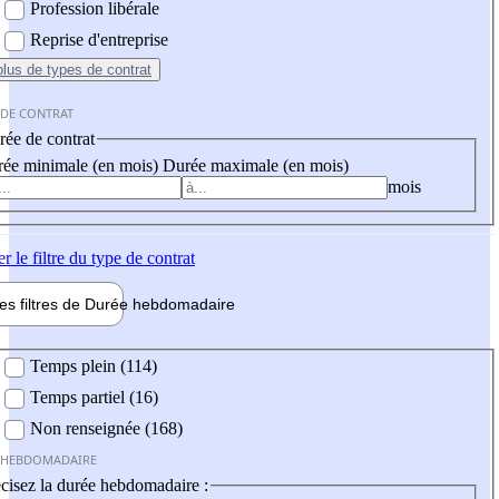
Profession libérale
Reprise d'entreprise
plus
de types de contrat
 DE CONTRAT
ée de contrat
ée minimale (en mois)
Durée maximale (en mois)
mois
er
le filtre du type de contrat
les filtres de
Durée hebdo
madaire
 hebdomadaire
Temps plein (114)
Temps partiel (16)
Non renseignée (168)
 HEBDOMADAIRE
cisez la durée hebdomadaire :