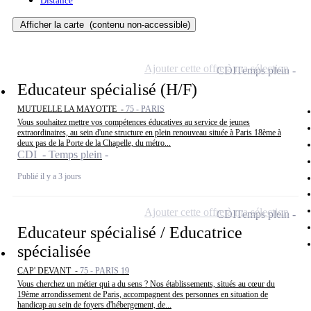
Distance
Afficher la carte
(contenu non-accessible)
Ajouter cette offre à ma sélection
CDI
Temps plein
Educateur spécialisé (H/F)
MUTUELLE LA MAYOTTE -
75 - PARIS
Vous souhaitez mettre vos compétences éducatives au service de jeunes
extraordinaires, au sein d'une structure en plein renouveau située à Paris 18ème à
deux pas de la Porte de la Chapelle, du métro...
CDI - Temps plein
Publié il y a 3 jours
Ajouter cette offre à ma sélection
CDI
Temps plein
Educateur spécialisé / Educatrice
spécialisée
CAP' DEVANT -
75 - PARIS 19
Vous cherchez un métier qui a du sens ? Nos établissements, situés au cœur du
19ème arrondissement de Paris, accompagnent des personnes en situation de
handicap au sein de foyers d'hébergement, de...