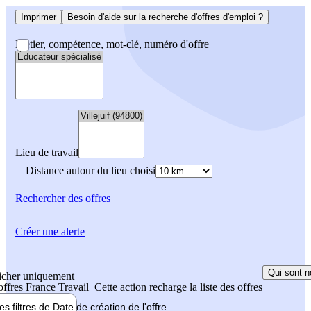
Imprimer
Besoin d'aide sur la recherche d'offres d'emploi ?
Métier, compétence, mot-clé, numéro d'offre
Lieu de travail
Distance autour du lieu choisi
Rechercher
des offres
Créer une alerte
Qui sont n
icher uniquement
 offres France Travail
Cette action recharge la liste des offres
les filtres de
Date de création
de l'offre