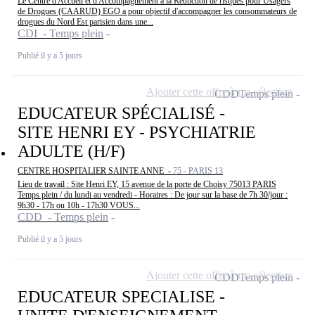
Le Centre d'Accueil et d'Accompagnement à la Réduction de risques pour Usagers
de Drogues (CAARUD) EGO a pour objectif d'accompagner les consommateurs de
drogues du Nord Est parisien dans une...
CDI - Temps plein
Publié il y a 5 jours
Ajouter cette offre à ma sélection
CDD
Temps plein
EDUCATEUR SPÉCIALISÉ -
SITE HENRI EY - PSYCHIATRIE
ADULTE (H/F)
CENTRE HOSPITALIER SAINTE ANNE -
75 - PARIS 13
Lieu de travail : Site Henri EY, 15 avenue de la porte de Choisy 75013 PARIS
Temps plein / du lundi au vendredi - Horaires : De jour sur la base de 7h 30/jour :
9h30 - 17h ou 10h - 17h30 VOUS...
CDD - Temps plein
Publié il y a 5 jours
Ajouter cette offre à ma sélection
CDD
Temps plein
EDUCATEUR SPECIALISE -