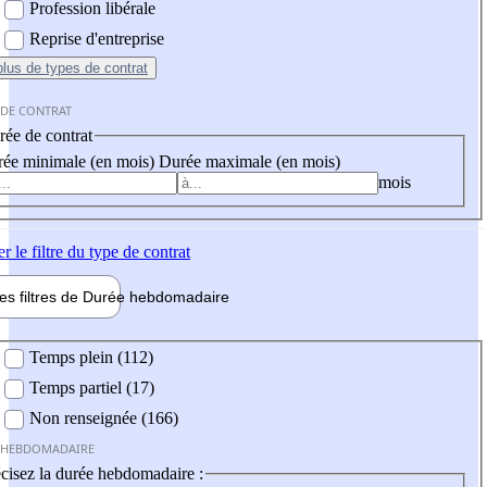
Profession libérale
Reprise d'entreprise
plus
de types de contrat
 DE CONTRAT
ée de contrat
ée minimale (en mois)
Durée maximale (en mois)
mois
er
le filtre du type de contrat
les filtres de
Durée hebdo
madaire
 hebdomadaire
Temps plein (112)
Temps partiel (17)
Non renseignée (166)
 HEBDOMADAIRE
cisez la durée hebdomadaire :