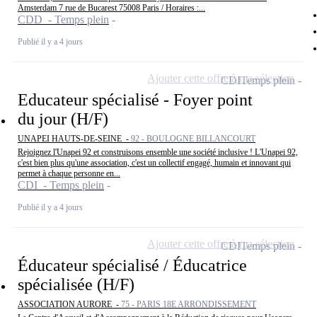
Amsterdam 7 rue de Bucarest 75008 Paris / Horaires :...
CDD - Temps plein
Publié il y a 4 jours
Ajouter cette offre à ma sélection
CDI
Temps plein
Educateur spécialisé - Foyer point
du jour (H/F)
UNAPEI HAUTS-DE-SEINE -
92 - BOULOGNE BILLANCOURT
Rejoignez l'Unapei 92 et construisons ensemble une société inclusive ! L'Unapei 92,
c'est bien plus qu'une association, c'est un collectif engagé, humain et innovant qui
permet à chaque personne en...
CDI - Temps plein
Publié il y a 4 jours
Ajouter cette offre à ma sélection
CDI
Temps plein
Éducateur spécialisé / Éducatrice
spécialisée (H/F)
ASSOCIATION AURORE -
75 - PARIS 18E ARRONDISSEMENT