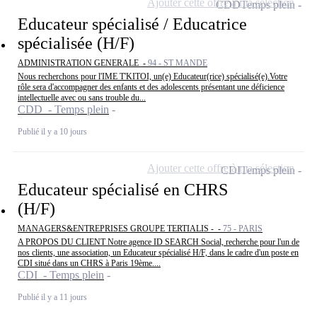
Ajouter cette offre à ma sélection
CDD
Temps plein
Educateur spécialisé / Educatrice
spécialisée (H/F)
ADMINISTRATION GENERALE -
94 - ST MANDE
Nous recherchons pour l'IME T'KITOI, un(e) Educateur(rice) spécialisé(e).Votre
rôle sera d'accompagner des enfants et des adolescents présentant une déficience
intellectuelle avec ou sans trouble du...
CDD - Temps plein
Publié il y a 10 jours
Ajouter cette offre à ma sélection
CDI
Temps plein
Educateur spécialisé en CHRS
(H/F)
MANAGERS&ENTREPRISES GROUPE TERTIALIS - -
75 - PARIS
A PROPOS DU CLIENT Notre agence ID SEARCH Social, recherche pour l'un de
nos clients, une association, un Educateur spécialisé H/F, dans le cadre d'un poste en
CDI situé dans un CHRS à Paris 19ème....
CDI - Temps plein
Publié il y a 11 jours