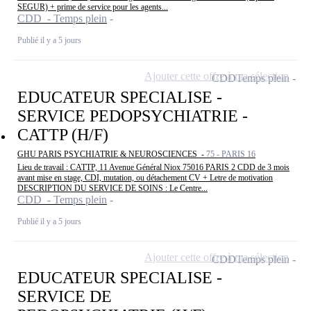
SEGUR) + prime de service pour les agents...
CDD - Temps plein
Publié il y a 5 jours
Ajouter cette offre à ma sélection
CDD
Temps plein
EDUCATEUR SPECIALISE -
SERVICE PEDOPSYCHIATRIE -
CATTP (H/F)
GHU PARIS PSYCHIATRIE & NEUROSCIENCES -
75 - PARIS 16
Lieu de travail : CATTP, 11 Avenue Général Niox 75016 PARIS 2 CDD de 3 mois
avant mise en stage, CDI, mutation, ou détachement CV + Letre de motivation
DESCRIPTION DU SERVICE DE SOINS : Le Centre...
CDD - Temps plein
Publié il y a 5 jours
Ajouter cette offre à ma sélection
CDD
Temps plein
EDUCATEUR SPECIALISE -
SERVICE DE