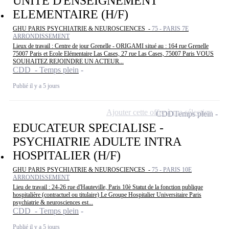
UNITE D'ENSEIGNEMENT
ELEMENTAIRE (H/F)
GHU PARIS PSYCHIATRIE & NEUROSCIENCES -
75 - PARIS 7E
ARRONDISSEMENT
Lieux de travail : Centre de jour Grenelle - ORIGAMI situé au : 164 rue Grenelle
75007 Paris et Ecole Elémentaire Las Cases, 27 rue Las Cases, 75007 Paris VOUS
SOUHAITEZ REJOINDRE UN ACTEUR...
CDD - Temps plein
Publié il y a 5 jours
Ajouter cette offre à ma sélection
CDD
Temps plein
EDUCATEUR SPECIALISE -
PSYCHIATRIE ADULTE INTRA
HOSPITALIER (H/F)
GHU PARIS PSYCHIATRIE & NEUROSCIENCES -
75 - PARIS 10E
ARRONDISSEMENT
Lieu de travail : 24-26 rue d'Hauteville, Paris 10è Statut de la fonction publique
hospitalière (contractuel ou titulaire) Le Groupe Hospitalier Universitaire Paris
psychiatrie & neurosciences est...
CDD - Temps plein
Publié il y a 5 jours