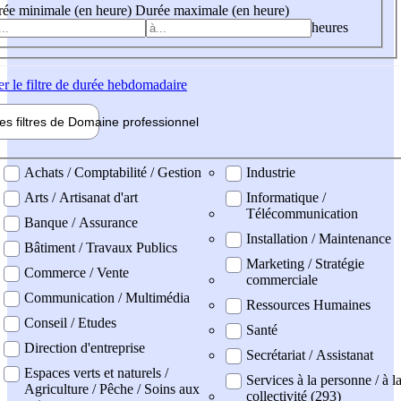
ée minimale (en heure)
Durée maximale (en heure)
heures
er
le filtre de durée hebdomadaire
les filtres de
Domaine pro
fessionnel
ne professionel
Achats / Comptabilité / Gestion
Industrie
Arts / Artisanat d'art
Informatique /
Télécommunication
Banque / Assurance
Installation / Maintenance
Bâtiment / Travaux Publics
Marketing / Stratégie
Commerce / Vente
commerciale
Communication / Multimédia
Ressources Humaines
Conseil / Etudes
Santé
Direction d'entreprise
Secrétariat / Assistanat
Espaces verts et naturels /
Services à la personne / à l
Agriculture / Pêche / Soins aux
collectivité (293)