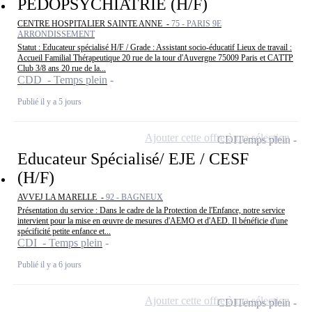
PEDOPSYCHIATRIE (H/F)
CENTRE HOSPITALIER SAINTE ANNE -
75 - PARIS 9E
ARRONDISSEMENT
Statut : Educateur spécialisé H/F / Grade : Assistant socio-éducatif Lieux de travail :
Accueil Familial Thérapeutique 20 rue de la tour d'Auvergne 75009 Paris et CATTP
Club 3/8 ans 20 rue de la...
CDD - Temps plein
Publié il y a 5 jours
Ajouter cette offre à ma sélection
CDI
Temps plein
Educateur Spécialisé/ EJE / CESF
(H/F)
AVVEJ LA MARELLE -
92 - BAGNEUX
Présentation du service : Dans le cadre de la Protection de l'Enfance, notre service
intervient pour la mise en œuvre de mesures d'AEMO et d'AED. Il bénéficie d'une
spécificité petite enfance et...
CDI - Temps plein
Publié il y a 6 jours
Ajouter cette offre à ma sélection
CDI
Temps plein