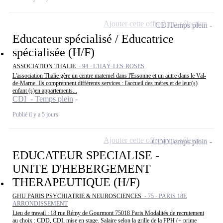
Ajouter cette offre à ma sélection
CDI
Temps plein
Educateur spécialisé / Educatrice
spécialisée (H/F)
ASSOCIATION THALIE -
94 - L'HAŸ-LES-ROSES
L'association Thalie gère un centre maternel dans l'Essonne et un autre dans le Val-
de-Marne. Ils comprennent différents services : l'accueil des mères et de leur(s)
enfant (s)en appartements...
CDI - Temps plein
Publié il y a 5 jours
Ajouter cette offre à ma sélection
CDD
Temps plein
EDUCATEUR SPECIALISE -
UNITE D'HEBERGEMENT
THERAPEUTIQUE (H/F)
GHU PARIS PSYCHIATRIE & NEUROSCIENCES -
75 - PARIS 18E
ARRONDISSEMENT
Lieu de travail : 18 rue Rémy de Gourmont 75018 Paris Modalités de recrutement
au choix : CDD, CDI, mise en stage. Salaire selon la grille de la FPH (+ prime