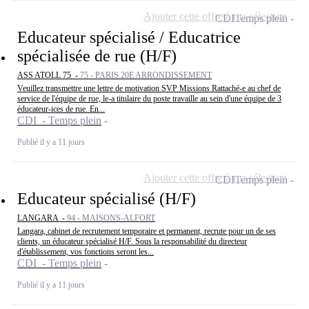
Ajouter cette offre à ma sélection
CDI
Temps plein
Educateur spécialisé / Educatrice
spécialisée de rue (H/F)
ASS ATOLL 75 -
75 - PARIS 20E ARRONDISSEMENT
Veuillez transmettre une lettre de motivation SVP Missions Rattaché-e au chef de
service de l'équipe de rue, le-a titulaire du poste travaille au sein d'une équipe de 3
éducateur-ices de rue. En...
CDI - Temps plein
Publié il y a 11 jours
Ajouter cette offre à ma sélection
CDI
Temps plein
Educateur spécialisé (H/F)
LANGARA -
94 - MAISONS-ALFORT
Langara, cabinet de recrutement temporaire et permanent, recrute pour un de ses
clients, un éducateur spécialisé H/F. Sous la responsabilité du directeur
d'établissement, vos fonctions seront les...
CDI - Temps plein
Publié il y a 11 jours