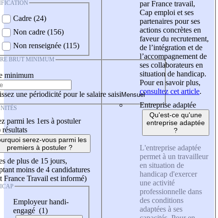
IFICATION
par France travail,
Cap emploi et ses
Cadre (24)
partenaires pour ses
actions concrètes en
Non cadre (156)
faveur du recrutement,
Non renseignée (115)
de l’intégration et de
l’accompagnement de
IRE BRUT MINIMUM
ses collaborateurs en
situation de handicap.
re minimum
Pour en savoir plus,
consultez cet article
.
ssez une périodicité pour le salaire saisi
Entreprise adaptée
NITÉS
Qu'est-ce qu'une
z parmi les 1ers à postuler
entreprise adaptée
)
résultats
?
urquoi serez-vous parmi les
L'entreprise adaptée
premiers à postuler ?
permet à un travailleur
es de plus de 15 jours,
en situation de
tant moins de 4 candidatures
handicap d'exercer
t France Travail est informé)
une activité
ICAP
professionnelle dans
des conditions
Employeur handi-
adaptées à ses
engagé (1)
capacités. Pour en