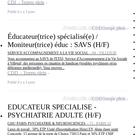
CDI - Temps plein
Publié il y a 3 jours
Ajouter cette offre à ma sélection
CDD
Temps plein
Éducateur(trice) spécialisé(e) /
Moniteur(trice) éduc : SAVS (H/F)
SERVICE ACCOMPAGNEMENT A LA VIE SOCIAL -
94 - VILLEJUIF
Vous accompagnez au SAVS de l'ETAI, Service d'Accompagnement à la Vie Sociale
à Villejuif, des personnes en situation de handicap (troubles psychiques et/ou
déficience intellectuelle). Vous recevez...
CDD - Temps plein
Publié il y a 3 jours
Ajouter cette offre à ma sélection
CDD
Temps plein
EDUCATEUR SPECIALISE -
PSYCHIATRIE ADULTE (H/F)
GHU PARIS PSYCHIATRIE & NEUROSCIENCES -
75 - PARIS 13
Lieux de travail : 50% ETP Unité d'hospitalisation Henri EY, 4ème étage unité
Concorde, 15 avenue de la porte de Choisy 75013 Paris et 50% ETP CMP