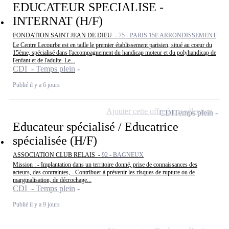
EDUCATEUR SPECIALISE -
INTERNAT (H/F)
FONDATION SAINT JEAN DE DIEU -
75 - PARIS 15E ARRONDISSEMENT
Le Centre Lecourbe est en taille le premier établissement parisien, situé au coeur du
15ème, spécialisé dans l'accompagnement du handicap moteur et du polyhandicap de
l'enfant et de l'adulte. Le...
CDI - Temps plein
Publié il y a 6 jours
Ajouter cette offre à ma sélection
CDI
Temps plein
Educateur spécialisé / Educatrice
spécialisée (H/F)
ASSOCIATION CLUB RELAIS -
92 - BAGNEUX
Mission : - Implantation dans un territoire donné, prise de connaissances des
acteurs, des contraintes, - Contribuer à prévenir les risques de rupture ou de
marginalisation, de décrochage...
CDI - Temps plein
Publié il y a 9 jours