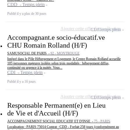
CDD - Temps plein
Publié il y a plus de 30 jours
Ajouter cette offre à ma sélection
CDI
Temps plein
Accompagnant.e socio-éducatif.ve
CHU Romain Rolland (H/F)
SAMUSOCIAL DE PARIS -
92 - MONTROUGE
Intégré dans le Pôle Hébergement et Logement, le Centre Romain Rolland accueille
105 personnes majeures isolées selon trois modalités : hébergement diffus,
continuité ou urgence à la nuitée. Vous...
CDI - Temps plein
Publié il y a 16 jours
Ajouter cette offre à ma sélection
CDI
Temps plein
Responsable Permanent(e) en Lieu
de Vie et d'Accueil (H/F)
ACCOMPAGNEMENT SOCIAL EDUCATIF ET D'INSE -
75 - PARIS
Localisation : PARIS 75014 Contrat : CDD - Forfait 258 jours (conformément au