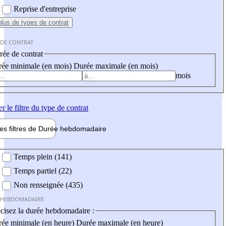
Reprise d'entreprise
plus
de types de contrat
 DE CONTRAT
ée de contrat
ée minimale (en mois)
Durée maximale (en mois)
mois
er
le filtre du type de contrat
les filtres de
Durée hebdo
madaire
 hebdomadaire
Temps plein (141)
Temps partiel (22)
Non renseignée (435)
 HEBDOMADAIRE
cisez la durée hebdomadaire :
ée minimale (en heure)
Durée maximale (en heure)