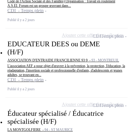
Code de l'Action Sociale et des Familles) Organisation : Travail en roulement
A.S.EI. Forum est un groupe œuvrant dans...
CDI - Temps plein
Publié il y a 2 jours
Ajouter cette offre à ma sélection
CDI
Temps plein
EDUCATEUR DEES ou DEME
(H/F)
ASSOCIATION D'ENTRAIDE FRANCILIENNE 93 9 -
93 - MONTREUIL
L'association AEF a pour objet d'œuvrer à la prévention, la protection, l'éducation, la
réadaptation, l'insertion sociale et professionnelle d'enfants, d'adolescents et jeunes
adultes, se trouvant en...
CDI - Temps plein
Publié il y a 2 jours
Ajouter cette offre à ma sélection
CDI
Temps plein
Éducateur spécialisé / Éducatrice
spécialisée (H/F)
LA MONTGOLFIERE -
94 - ST MAURICE