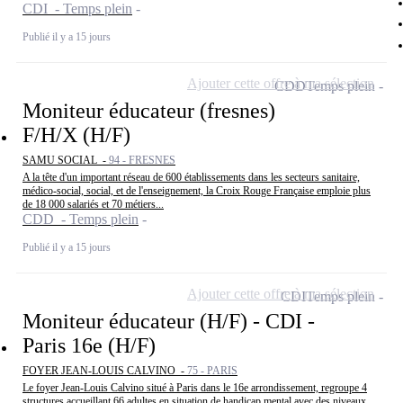
CDI - Temps plein
Publié il y a 15 jours
Ajouter cette offre à ma sélection
CDD
Temps plein
Moniteur éducateur (fresnes)
F/H/X (H/F)
SAMU SOCIAL -
94 - FRESNES
A la tête d'un important réseau de 600 établissements dans les secteurs sanitaire,
médico-social, social, et de l'enseignement, la Croix Rouge Française emploie plus
de 18 000 salariés et 70 métiers...
CDD - Temps plein
Publié il y a 15 jours
Ajouter cette offre à ma sélection
CDI
Temps plein
Moniteur éducateur (H/F) - CDI -
Paris 16e (H/F)
FOYER JEAN-LOUIS CALVINO -
75 - PARIS
Le foyer Jean-Louis Calvino situé à Paris dans le 16e arrondissement, regroupe 4
structures accueillant 66 adultes en situation de handicap mental avec des niveaux