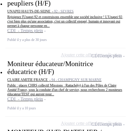
peupliers (H/F)
UNAPEI HAUTS-DE-SEINE -
92 - SEVRES
Rejoignez l'Unapei 92 et construisons ensemble une société inclusive ! L'Unapei 92,
c'est bien plus qu'une association, c'est un collectif engagé, humain et innovant qui
permet à chaque personne en...
CDI - Temps plein
Publié il y a plus de 30 jours
Ajouter cette offre à ma sélection
CDI
Temps plein
Moniteur éducateur/Monitrice
éducatrice (H/F)
CLAIRE AMITIE FRANCE -
94 - CHAMPIGNY SUR MARNE
Public : places CHRS collectif Missions : Rattaché(e) à l'un des Pôles de Claire
Amitié France, sous la conduite d'un chef de service, nous recherchons 2 moniteurs
éducateur/TESF qui auront pour...
CDI - Temps plein
Publié il y a 10 jours
Ajouter cette offre à ma sélection
CDI
Temps plein