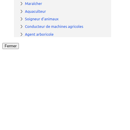
Fermer
Fermer
le détail de l'offre
/
Offre
sur
Offre précéden