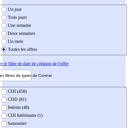
e création de l'offre
Un jour
Trois jours
Une semaine
Deux semaines
Un mois
Toutes les offres
er
le filtre de date de création de l'offre
les filtres de types de
Contrat
de contrat
CDI (458)
CDD (81)
Intérim (48)
CDI Intérimaire (1)
Saisonnier