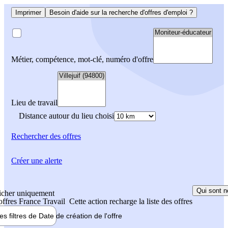
Imprimer
Besoin d'aide sur la recherche d'offres d'emploi ?
Métier, compétence, mot-clé, numéro d'offre
Lieu de travail
Distance autour du lieu choisi
Rechercher
des offres
Créer une alerte
Qui sont n
icher uniquement
 offres France Travail
Cette action recharge la liste des offres
les filtres de
Date de création
de l'offre