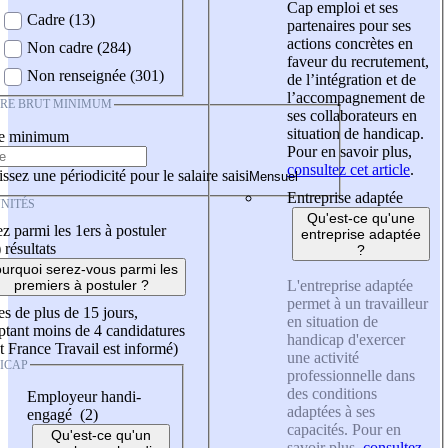
Cap emploi et ses
Cadre (13)
partenaires pour ses
actions concrètes en
Non cadre (284)
faveur du recrutement,
Non renseignée (301)
de l’intégration et de
l’accompagnement de
IRE BRUT MINIMUM
ses collaborateurs en
situation de handicap.
re minimum
Pour en savoir plus,
consultez cet article
.
ssez une périodicité pour le salaire saisi
Entreprise adaptée
NITÉS
Qu'est-ce qu'une
z parmi les 1ers à postuler
entreprise adaptée
)
résultats
?
urquoi serez-vous parmi les
L'entreprise adaptée
premiers à postuler ?
permet à un travailleur
es de plus de 15 jours,
en situation de
tant moins de 4 candidatures
handicap d'exercer
t France Travail est informé)
une activité
ICAP
professionnelle dans
des conditions
Employeur handi-
adaptées à ses
engagé (2)
capacités. Pour en
Qu'est-ce qu'un
savoir plus,
consultez