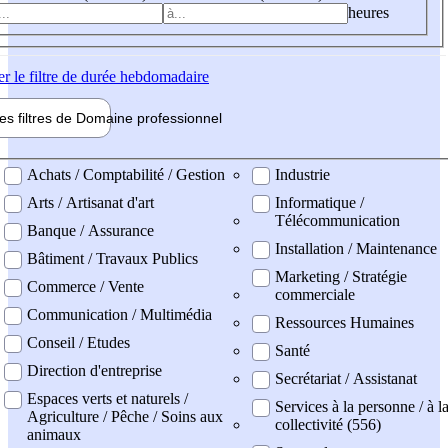
heures
er
le filtre de durée hebdomadaire
les filtres de
Domaine pro
fessionnel
ne professionel
Achats / Comptabilité / Gestion
Industrie
Arts / Artisanat d'art
Informatique /
Télécommunication
Banque / Assurance
Installation / Maintenance
Bâtiment / Travaux Publics
Marketing / Stratégie
Commerce / Vente
commerciale
Communication / Multimédia
Ressources Humaines
Conseil / Etudes
Santé
Direction d'entreprise
Secrétariat / Assistanat
Espaces verts et naturels /
Services à la personne / à l
Agriculture / Pêche / Soins aux
collectivité (556)
animaux