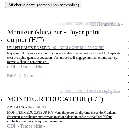
Afficher la carte
(contenu non-accessible)
Ajouter cette offre à ma sélection
CDI
Temps plein
Moniteur éducateur - Foyer point
du jour (H/F)
UNAPEI HAUTS-DE-SEINE -
92 - BOULOGNE BILLANCOURT
Rejoignez l'Unapei 92 et construisons ensemble une société inclusive ! L'Unapei 92,
c'est bien plus qu'une association, c'est un collectif engagé, humain et innovant qui
permet à chaque personne en...
CDI - Temps plein
Publié il y a 2 jours
Ajouter cette offre à ma sélection
CDI
Temps plein
MONITEUR EDUCATEUR (H/F)
APOGEI 94 -
94 - CRÉTEIL
MONITEUR EDUCATEUR H/F Vous disposez du diplôme d'Etat de Moniteur
éducateur et souhaitez exercer vos missions dans un cadre bienveillant ? Vous
souhaitez intégrer une équipe dynamique,...
CDI - Temps plein