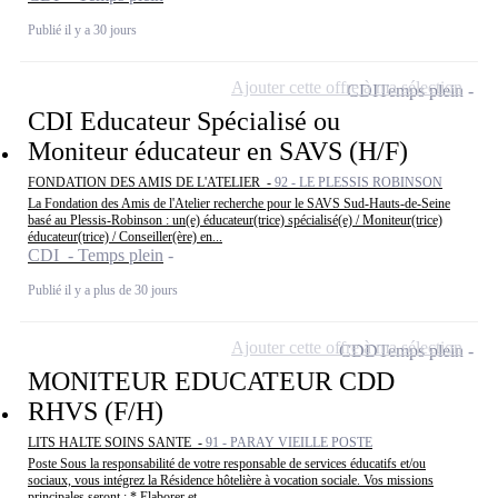
Publié il y a 30 jours
Ajouter cette offre à ma sélection
CDI
Temps plein
CDI Educateur Spécialisé ou
Moniteur éducateur en SAVS (H/F)
FONDATION DES AMIS DE L'ATELIER -
92 - LE PLESSIS ROBINSON
La Fondation des Amis de l'Atelier recherche pour le SAVS Sud-Hauts-de-Seine
basé au Plessis-Robinson : un(e) éducateur(trice) spécialisé(e) / Moniteur(trice)
éducateur(trice) / Conseiller(ère) en...
CDI - Temps plein
Publié il y a plus de 30 jours
Ajouter cette offre à ma sélection
CDD
Temps plein
MONITEUR EDUCATEUR CDD
RHVS (F/H)
LITS HALTE SOINS SANTE -
91 - PARAY VIEILLE POSTE
Poste Sous la responsabilité de votre responsable de services éducatifs et/ou
sociaux, vous intégrez la Résidence hôtelière à vocation sociale. Vos missions
principales seront : * Elaborer et...