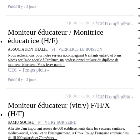
Publié il y a 3 jours
Ajouter cette offre à ma sélection
CDI
Temps plein
Moniteur éducateur / Monitrice
éducatrice (H/F)
ASSOCIATION THALIE -
91 - VERRIÈRES-LE-BUISSON
Nous recherchons pour notre service accompagnant 6 enfants entre 0 et 6 ans,
placés par l'aide sociale à l'enfance, un professionnel titulaire du diplôme de
moniteur éducateur. Vous ferez partie...
CDI - Temps plein
Publié il y a 3 jours
Ajouter cette offre à ma sélection
CDI
Temps plein
Moniteur éducateur (vitry) F/H/X
(H/F)
SAMU SOCIAL -
94 - VITRY SUR SEINE
A la tête d'un important réseau de 600 établissements dans les secteurs sanitaire,
médico-social, social, et de l'enseignement, la Croix Rouge Française emploie plus
de 18 000 salariés et 70 métiers...