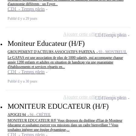
d'autonomie différents : un Foyer...
CDI - Temps plein
Publié il y a 29 jours
Ajouter cette offre à ma sélection
CDI
Temps plein
Moniteur Educateur (H/F)
GROUPEMENT D'ACTEURS ASSOCIATIFS PARTENA -
93 - MONTREUIL
Le GAPAS est une association de plus de 1000 salariés, qui accompagne chaque
année 1200 enfants et adultes en situation de handicap via une quarantaine
d'établissements et services répartis en...
CDI - Temps plein
Publié il y a 30 jours
Ajouter cette offre à ma sélection
CDI
Temps plein
MONITEUR EDUCATEUR (H/F)
APOGEI 94 -
94 - CRÉTEIL
MONITEUR EDUCATEUR H/F Vous disposez du diplôme d'Etat de Moniteur
éducateur et souhaitez exercer vos missions dans un cadre bienveillant ? Vous
souhaitez intégrer une équipe dynamique,...
CDI - Temps plein