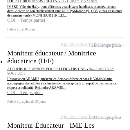
POUR LE BIEN DES AVEUGLES -
91 - CHILLY MAZARIN
IMPRO Valentin Haüy, pour déficients visuels avec handicaps associés, recrute
dans le cadre de son établissement situé à Chilly-Mazarin (91) (36 jeunes en internat
de semaine) un(e) MONITEUR (TRICE)...
CDI - Temps partiel
Publié il y a 16 jours
Ajouter cette offre à ma sélection
CDI
Temps plein
Moniteur éducateur / Monitrice
éducatrice (H/F)
ATELIERS RESIDENCES POUR ALLER VERS UNE -
94 - FONTENAY
SOUS BOIS
L'association ARAMIS, présente en Seine-et-Marne et dans le Val-de-Marne,
accompagne des adultes en situation de handicap dans un esprit de bienveillance,
respect et solidarité. Rejoindre ARAMIS,...
CDI - Temps plein
Publié il y a plus de 30 jours
Ajouter cette offre à ma sélection
CDI
Temps plein
Moniteur Éducateur - IME Les