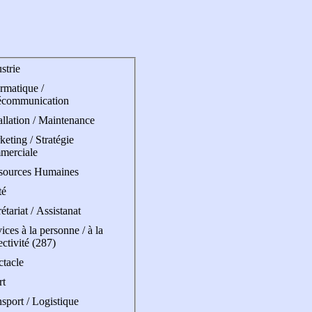
strie
rmatique /
écommunication
allation / Maintenance
eting / Stratégie
merciale
sources Humaines
té
étariat / Assistanat
ices à la personne / à la
ectivité (287)
ctacle
rt
sport / Logistique