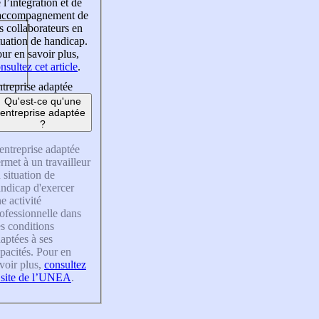
 l’intégration et de
’accompagnement de
s collaborateurs en
tuation de handicap.
ur en savoir plus,
nsultez cet article
.
treprise adaptée
Qu'est-ce qu'une
entreprise adaptée
?
entreprise adaptée
rmet à un travailleur
 situation de
ndicap d'exercer
e activité
ofessionnelle dans
s conditions
aptées à ses
pacités. Pour en
voir plus,
consultez
 site de l’UNEA
.