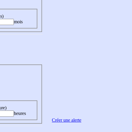
s)
mois
ure)
heures
Créer une alerte