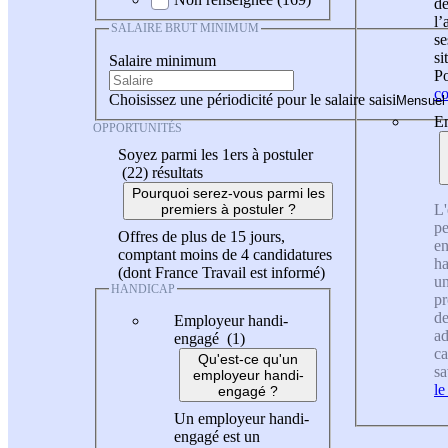
de
l
SALAIRE BRUT MINIMUM
se
si
Salaire minimum
Po
co
Choisissez une périodicité pour le salaire saisi
En
OPPORTUNITÉS
Soyez parmi les 1ers à postuler
(22)
résultats
Pourquoi serez-vous parmi les
L'
premiers à postuler ?
pe
Offres de plus de 15 jours,
en
comptant moins de 4 candidatures
ha
(dont France Travail est informé)
un
HANDICAP
pr
de
Employeur handi-
ad
engagé (1)
ca
Qu'est-ce qu'un
sa
employeur handi-
le
engagé ?
Un employeur handi-
engagé est un