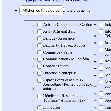
Appliquer
le filtre de durée hebdomadaire
Afficher les filtres de
Domaine pro
fessionnel
Domaine professionel
Achats / Comptabilité / Gestion
Indu
Arts / Artisanat d'art
Info
Tél
Banque / Assurance
Inst
Bâtiment / Travaux Publics
Mark
Commerce / Vente
com
Communication / Multimédia
Res
Conseil / Etudes
San
Direction d'entreprise
Secr
Espaces verts et naturels /
Serv
Agriculture / Pêche / Soins aux
coll
animaux
Spe
Hôtellerie - Restauration /
Tourisme / Animation (19)
Spo
Immobilier
Tran