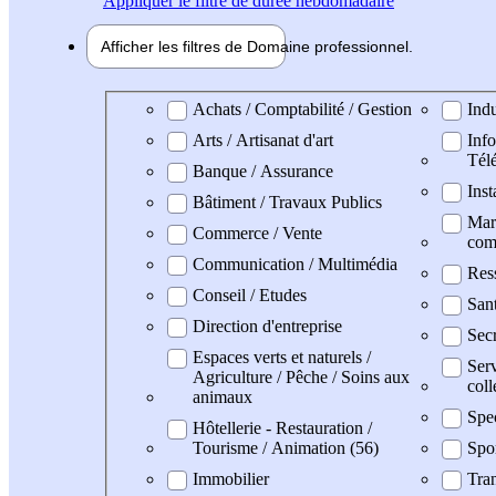
Appliquer
le filtre de durée hebdomadaire
Afficher les filtres de
Domaine pro
fessionnel
Domaine professionel
Achats / Comptabilité / Gestion
Indu
Arts / Artisanat d'art
Info
Tél
Banque / Assurance
Inst
Bâtiment / Travaux Publics
Mark
Commerce / Vente
com
Communication / Multimédia
Res
Conseil / Etudes
San
Direction d'entreprise
Secr
Espaces verts et naturels /
Serv
Agriculture / Pêche / Soins aux
coll
animaux
Spe
Hôtellerie - Restauration /
Tourisme / Animation (56)
Spo
Immobilier
Tran