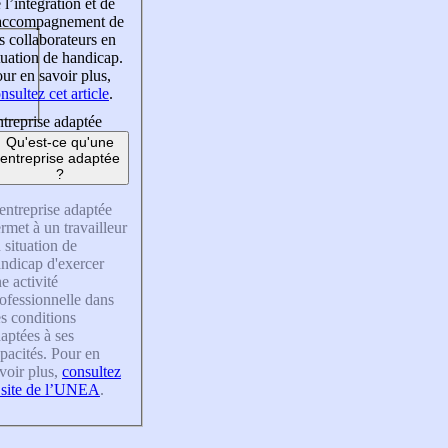
 l’intégration et de
’accompagnement de
s collaborateurs en
tuation de handicap.
ur en savoir plus,
nsultez cet article
.
treprise adaptée
Qu'est-ce qu'une
entreprise adaptée
?
entreprise adaptée
rmet à un travailleur
 situation de
ndicap d'exercer
e activité
ofessionnelle dans
s conditions
aptées à ses
pacités. Pour en
voir plus,
consultez
 site de l’UNEA
.