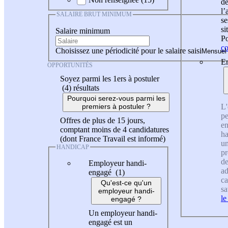
de
l
SALAIRE BRUT MINIMUM
se
si
Salaire minimum
Po
co
Choisissez une périodicité pour le salaire saisi
En
OPPORTUNITÉS
Soyez parmi les 1ers à postuler
(4)
résultats
Pourquoi serez-vous parmi les
L'
premiers à postuler ?
pe
Offres de plus de 15 jours,
en
comptant moins de 4 candidatures
ha
(dont France Travail est informé)
un
HANDICAP
pr
de
Employeur handi-
ad
engagé (1)
ca
Qu'est-ce qu'un
sa
employeur handi-
le
engagé ?
Un employeur handi-
engagé est un