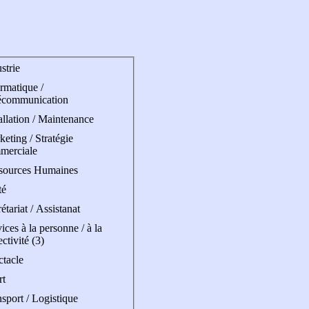
strie
rmatique /
écommunication
allation / Maintenance
eting / Stratégie
merciale
sources Humaines
té
étariat / Assistanat
ices à la personne / à la
ectivité (3)
ctacle
rt
sport / Logistique