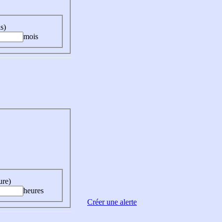
s)
mois
ure)
heures
Créer une alerte