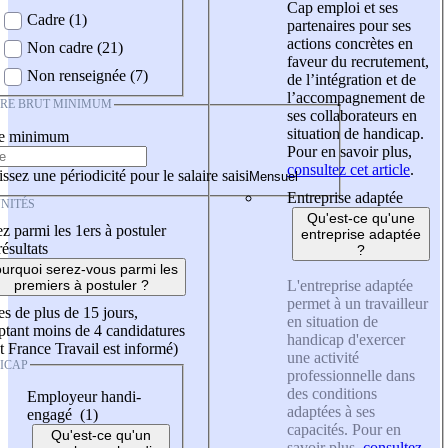
Cap emploi et ses
Cadre (1)
partenaires pour ses
actions concrètes en
Non cadre (21)
faveur du recrutement,
Non renseignée (7)
de l’intégration et de
l’accompagnement de
IRE BRUT MINIMUM
ses collaborateurs en
situation de handicap.
re minimum
Pour en savoir plus,
consultez cet article
.
ssez une périodicité pour le salaire saisi
Entreprise adaptée
NITÉS
Qu'est-ce qu'une
z parmi les 1ers à postuler
entreprise adaptée
résultats
?
urquoi serez-vous parmi les
L'entreprise adaptée
premiers à postuler ?
permet à un travailleur
es de plus de 15 jours,
en situation de
tant moins de 4 candidatures
handicap d'exercer
t France Travail est informé)
une activité
ICAP
professionnelle dans
des conditions
Employeur handi-
adaptées à ses
engagé (1)
capacités. Pour en
Qu'est-ce qu'un
savoir plus,
consultez