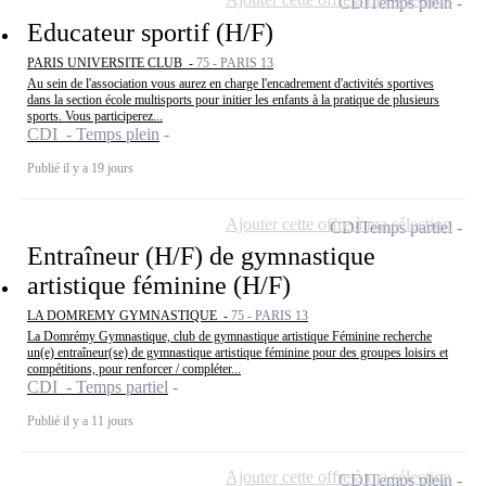
CDI
Temps plein
Educateur sportif (H/F)
PARIS UNIVERSITE CLUB -
75 - PARIS 13
Au sein de l'association vous aurez en charge l'encadrement d'activités sportives
dans la section école multisports pour initier les enfants à la pratique de plusieurs
sports. Vous participerez...
CDI - Temps plein
Publié il y a 19 jours
Ajouter cette offre à ma sélection
CDI
Temps partiel
Entraîneur (H/F) de gymnastique
artistique féminine (H/F)
LA DOMREMY GYMNASTIQUE -
75 - PARIS 13
La Domrémy Gymnastique, club de gymnastique artistique Féminine recherche
un(e) entraîneur(se) de gymnastique artistique féminine pour des groupes loisirs et
compétitions, pour renforcer / compléter...
CDI - Temps partiel
Publié il y a 11 jours
Ajouter cette offre à ma sélection
CDI
Temps plein