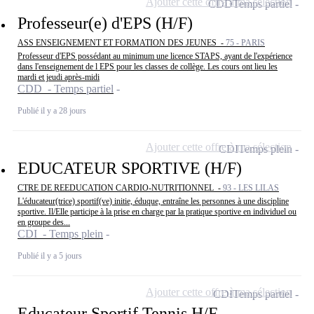
Ajouter cette offre à ma sélection
CDD
Temps partiel
Professeur(e) d'EPS (H/F)
ASS ENSEIGNEMENT ET FORMATION DES JEUNES -
75 - PARIS
Professeur d'EPS possédant au minimum une licence STAPS, ayant de l'expérience
dans l'enseignement de l EPS pour les classes de collège. Les cours ont lieu les
mardi et jeudi après-midi
CDD - Temps partiel
Publié il y a 28 jours
Ajouter cette offre à ma sélection
CDI
Temps plein
EDUCATEUR SPORTIVE (H/F)
CTRE DE REEDUCATION CARDIO-NUTRITIONNEL -
93 - LES LILAS
L'éducateur(trice) sportif(ve) initie, éduque, entraîne les personnes à une discipline
sportive. Il/Elle participe à la prise en charge par la pratique sportive en individuel ou
en groupe des...
CDI - Temps plein
Publié il y a 5 jours
Ajouter cette offre à ma sélection
CDI
Temps partiel
Educateur Sportif Tennis H/F