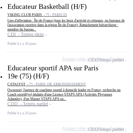
Educateur Basketball (H/F)
VIKING CLUB PARIS -
75 - PARIS 03
Lieu d'affectation : Île-de-France (tous les lieux d'activité et créneaux, ou bureaux de
l'association sportive dans la région Île-de-France). Rattachement hiérarchique :
membre du bureau...
CDI - Temps plein
Publié il y a 16 jours
Ajouter cette offre à ma sélection
CDD
Temps partiel
Educateur sportif APA sur Paris
19e (75) (H/F)
CATALYST -
75 - PARIS 19E ARRONDISSEMENT
Ownsport, l'agence de coaching sportif à domicile leader en France, recherche un
Coach sportif(ve) titulaire d'une Licence STAPS APA (Activités Physiques
Adaptées), d'un Master STAPS APA ou...
CDD - Temps partiel
Publié il y a 24 jours
Ajouter cette offre à ma sélection
CDD
Temps partiel