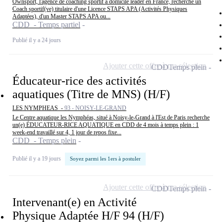
Ownsport, l'agence de coaching sportif à domicile leader en France, recherche un
Coach sportif(ve) titulaire d'une Licence STAPS APA (Activités Physiques
Adaptées), d'un Master STAPS APA ou...
CDD - Temps partiel
Publié il y a 24 jours
Ajouter cette offre à ma sélection
CDD
Temps plein
Éducateur-rice des activités
aquatiques (Titre de MNS) (H/F)
LES NYMPHEAS -
93 - NOISY-LE-GRAND
Le Centre aquatique les Nymphéas, situé à Noisy-le-Grand à l'Est de Paris recherche
un(e) ÉDUCATEUR-RICE AQUATIQUE en CDD de 4 mois à temps plein : 1
week-end travaillé sur 4, 1 jour de repos fixe...
CDD - Temps plein
Publié il y a 19 jours
Soyez parmi les 1ers à postuler
Ajouter cette offre à ma sélection
CDD
Temps plein
Intervenant(e) en Activité
Physique Adaptée H/F 94 (H/F)