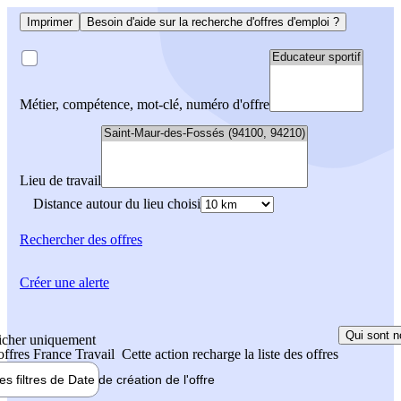
Imprimer
Besoin d'aide sur la recherche d'offres d'emploi ?
Métier, compétence, mot-clé, numéro d'offre
Lieu de travail
Distance autour du lieu choisi
Rechercher
des offres
Créer une alerte
Qui sont n
icher uniquement
 offres France Travail
Cette action recharge la liste des offres
les filtres de
Date de création
de l'offre