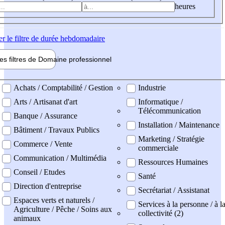
heures
er
le filtre de durée hebdomadaire
les filtres de
Domaine pro
fessionnel
ne professionel
Achats / Comptabilité / Gestion
Industrie
Arts / Artisanat d'art
Informatique /
Télécommunication
Banque / Assurance
Installation / Maintenance
Bâtiment / Travaux Publics
Marketing / Stratégie
Commerce / Vente
commerciale
Communication / Multimédia
Ressources Humaines
Conseil / Etudes
Santé
Direction d'entreprise
Secrétariat / Assistanat
Espaces verts et naturels /
Services à la personne / à l
Agriculture / Pêche / Soins aux
collectivité (2)
animaux