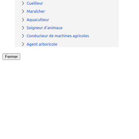
Fermer
Fermer
le détail de l'offre
/
Offre
sur
Offre précéden