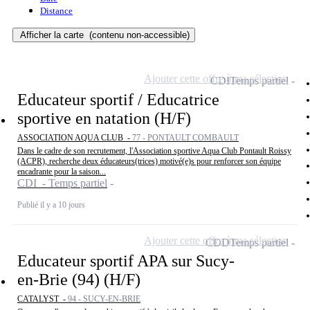
Distance
Afficher la carte
(contenu non-accessible)
Ajouter cette offre à ma sélection
CDI
Temps partiel
Educateur sportif / Educatrice
sportive en natation (H/F)
ASSOCIATION AQUA CLUB -
77 - PONTAULT COMBAULT
Dans le cadre de son recrutement, l'Association sportive Aqua Club Pontault Roissy
(ACPR), recherche deux éducateurs(trices) motivé(e)s pour renforcer son équipe
encadrante pour la saison...
CDI - Temps partiel
Publié il y a 10 jours
Ajouter cette offre à ma sélection
CDD
Temps partiel
Educateur sportif APA sur Sucy-
en-Brie (94) (H/F)
CATALYST -
94 - SUCY-EN-BRIE