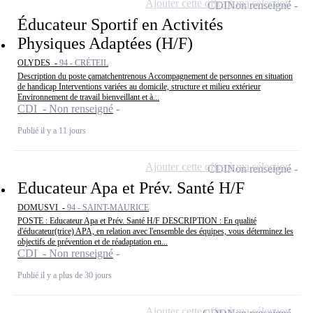
Ajouter cette offre à ma sélection
CDI
Non renseigné
Éducateur Sportif en Activités
Physiques Adaptées (H/F)
OLYDES -
94 - CRÉTEIL
Description du poste çamatchentrenous Accompagnement de personnes en situation
de handicap Interventions variées au domicile, structure et milieu extérieur
Environnement de travail bienveillant et à...
CDI - Non renseigné
Publié il y a 11 jours
Ajouter cette offre à ma sélection
CDI
Non renseigné
Educateur Apa et Prév. Santé H/F
DOMUSVI -
94 - SAINT-MAURICE
POSTE : Educateur Apa et Prév. Santé H/F DESCRIPTION : En qualité
d'éducateur(trice) APA, en relation avec l'ensemble des équipes, vous déterminez les
objectifs de prévention et de réadaptation en...
CDI - Non renseigné
Publié il y a plus de 30 jours
Ajouter cette offre à ma sélection