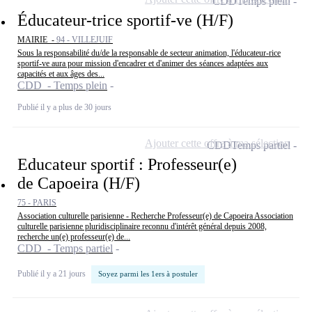
CDD
Temps plein
Éducateur-trice sportif-ve (H/F)
MAIRIE -
94 - VILLEJUIF
Sous la responsabilité du/de la responsable de secteur animation, l'éducateur-rice
sportif-ve aura pour mission d'encadrer et d'animer des séances adaptées aux
capacités et aux âges des...
CDD - Temps plein
Publié il y a plus de 30 jours
Ajouter cette offre à ma sélection
CDD
Temps partiel
Educateur sportif : Professeur(e)
de Capoeira (H/F)
75 - PARIS
Association culturelle parisienne - Recherche Professeur(e) de Capoeira Association
culturelle parisienne pluridisciplinaire reconnu d'intérêt général depuis 2008,
recherche un(e) professeur(e) de...
CDD - Temps partiel
Publié il y a 21 jours
Soyez parmi les 1ers à postuler