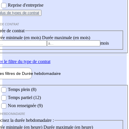
Reprise d'entreprise
plus
de types de contrat
 DE CONTRAT
ée de contrat
ée minimale (en mois)
Durée maximale (en mois)
mois
er
le filtre du type de contrat
les filtres de
Durée hebdo
madaire
 hebdomadaire
Temps plein (8)
Temps partiel (12)
Non renseignée (9)
 HEBDOMADAIRE
cisez la durée hebdomadaire :
ée minimale (en heure)
Durée maximale (en heure)