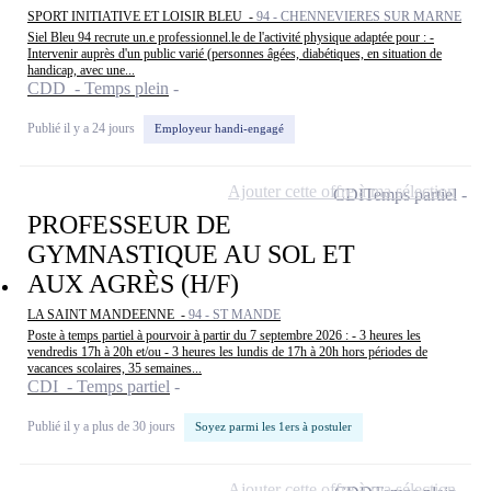
SPORT INITIATIVE ET LOISIR BLEU -
94 - CHENNEVIERES SUR MARNE
Siel Bleu 94 recrute un.e professionnel.le de l'activité physique adaptée pour : -
Intervenir auprès d'un public varié (personnes âgées, diabétiques, en situation de
handicap, avec une...
CDD - Temps plein
Publié il y a 24 jours
Employeur handi-engagé
Ajouter cette offre à ma sélection
CDI
Temps partiel
PROFESSEUR DE
GYMNASTIQUE AU SOL ET
AUX AGRÈS (H/F)
LA SAINT MANDEENNE -
94 - ST MANDE
Poste à temps partiel à pourvoir à partir du 7 septembre 2026 : - 3 heures les
vendredis 17h à 20h et/ou - 3 heures les lundis de 17h à 20h hors périodes de
vacances scolaires, 35 semaines...
CDI - Temps partiel
Publié il y a plus de 30 jours
Soyez parmi les 1ers à postuler
Ajouter cette offre à ma sélection