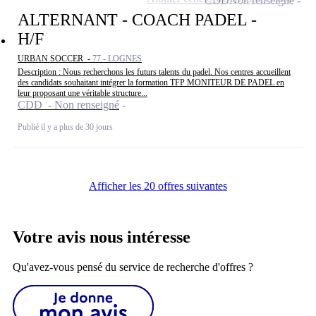
CDD
Non renseigné
ALTERNANT - COACH PADEL -
H/F
URBAN SOCCER -
77 - LOGNES
Description : Nous recherchons les futurs talents du padel. Nos centres accueillent
des candidats souhaitant intégrer la formation TFP MONITEUR DE PADEL en
leur proposant une véritable structure...
CDD - Non renseigné
Publié il y a plus de 30 jours
Afficher les 20 offres suivantes
Votre avis nous intéresse
Qu'avez-vous pensé du service de recherche d'offres ?