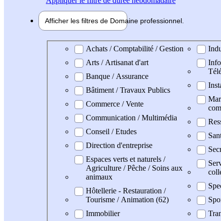
Appliquer
le filtre de durée hebdomadaire
Afficher les filtres de
Domaine pro
fessionnel
Domaine professionel
Achats / Comptabilité / Gestion
Indu
Arts / Artisanat d'art
Info
Tél
Banque / Assurance
Inst
Bâtiment / Travaux Publics
Mark
Commerce / Vente
com
Communication / Multimédia
Res
Conseil / Etudes
San
Direction d'entreprise
Secr
Espaces verts et naturels /
Serv
Agriculture / Pêche / Soins aux
coll
animaux
Spe
Hôtellerie - Restauration /
Tourisme / Animation (62)
Spo
Immobilier
Tran