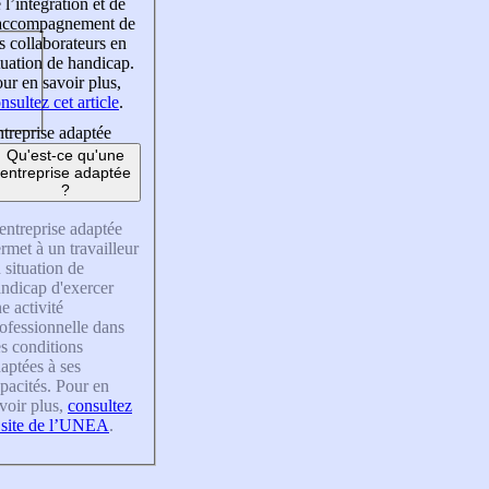
 l’intégration et de
’accompagnement de
s collaborateurs en
tuation de handicap.
ur en savoir plus,
nsultez cet article
.
treprise adaptée
Qu'est-ce qu'une
entreprise adaptée
?
entreprise adaptée
rmet à un travailleur
 situation de
ndicap d'exercer
e activité
ofessionnelle dans
s conditions
aptées à ses
pacités. Pour en
voir plus,
consultez
 site de l’UNEA
.