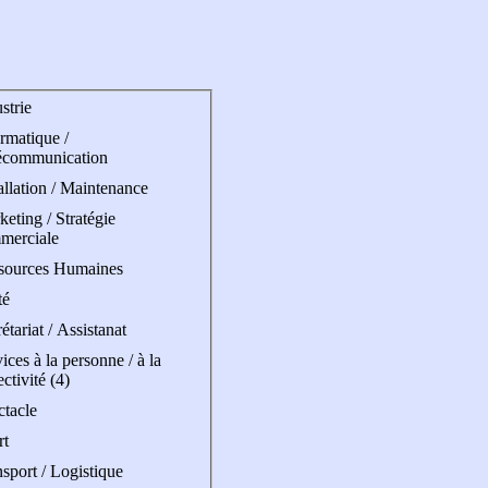
strie
rmatique /
écommunication
allation / Maintenance
eting / Stratégie
merciale
sources Humaines
té
étariat / Assistanat
ices à la personne / à la
ectivité (4)
ctacle
rt
sport / Logistique