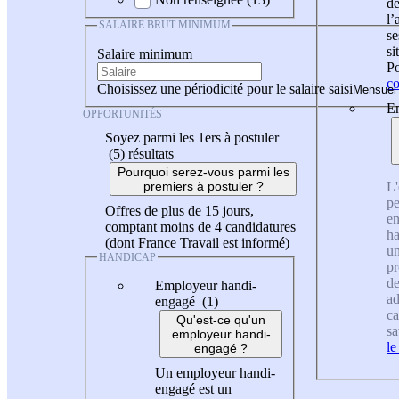
de
l
SALAIRE BRUT MINIMUM
se
si
Salaire minimum
Po
co
Choisissez une périodicité pour le salaire saisi
En
OPPORTUNITÉS
Soyez parmi les 1ers à postuler
(5)
résultats
Pourquoi serez-vous parmi les
L'
premiers à postuler ?
pe
Offres de plus de 15 jours,
en
comptant moins de 4 candidatures
ha
(dont France Travail est informé)
un
HANDICAP
pr
de
Employeur handi-
ad
engagé (1)
ca
Qu'est-ce qu'un
sa
employeur handi-
le
engagé ?
Un employeur handi-
engagé est un