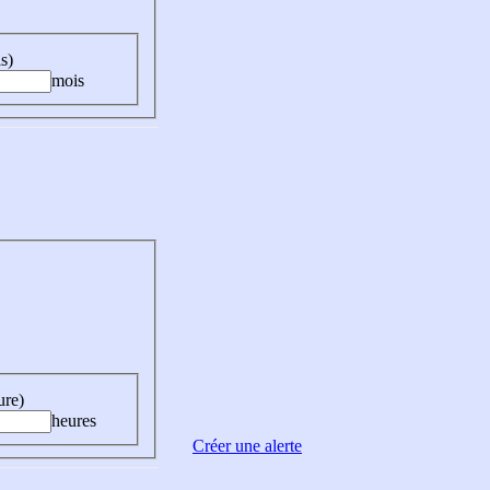
s)
mois
ure)
heures
Créer une alerte