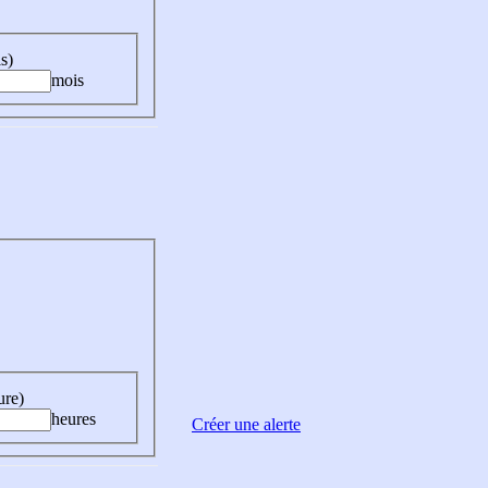
s)
mois
ure)
heures
Créer une alerte