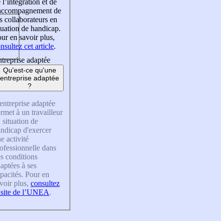
 l’intégration et de
’accompagnement de
s collaborateurs en
tuation de handicap.
ur en savoir plus,
nsultez cet article
.
treprise adaptée
Qu'est-ce qu'une
entreprise adaptée
?
entreprise adaptée
rmet à un travailleur
 situation de
ndicap d'exercer
e activité
ofessionnelle dans
s conditions
aptées à ses
pacités. Pour en
voir plus,
consultez
 site de l’UNEA
.