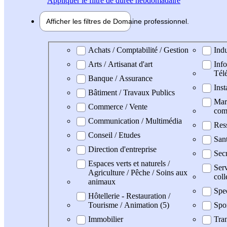
Appliquer
le filtre de durée hebdomadaire
Afficher les filtres de
Domaine pro
fessionnel
Domaine professionel
Achats / Comptabilité / Gestion
Indu
Arts / Artisanat d'art
Info
Tél
Banque / Assurance
Inst
Bâtiment / Travaux Publics
Mark
Commerce / Vente
com
Communication / Multimédia
Res
Conseil / Etudes
San
Direction d'entreprise
Secr
Espaces verts et naturels /
Serv
Agriculture / Pêche / Soins aux
coll
animaux
Spe
Hôtellerie - Restauration /
Tourisme / Animation (5)
Spo
Immobilier
Tran