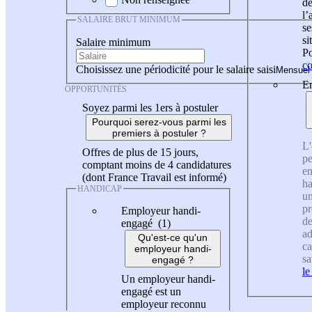
de
l
SALAIRE BRUT MINIMUM
se
si
Salaire minimum
Po
co
Choisissez une périodicité pour le salaire saisi
En
OPPORTUNITÉS
Soyez parmi les 1ers à postuler
Pourquoi serez-vous parmi les
premiers à postuler ?
L'
Offres de plus de 15 jours,
pe
comptant moins de 4 candidatures
en
(dont France Travail est informé)
ha
HANDICAP
un
pr
Employeur handi-
de
engagé (1)
ad
Qu'est-ce qu'un
ca
employeur handi-
sa
engagé ?
le
Un employeur handi-
engagé est un
employeur reconnu