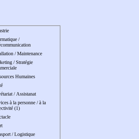
strie
rmatique /
écommunication
allation / Maintenance
eting / Stratégie
merciale
sources Humaines
té
étariat / Assistanat
ices à la personne / à la
ectivité (1)
ctacle
rt
sport / Logistique