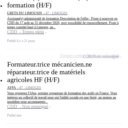
formation (H/F)
GRETA DU LIMOUSIN -
87 - LIMOGES
Assistant(e) administratif de formation Description de l'offre : Poste à pourvoir en
CDD du 17 août au 31 décembre 2026, avec possibilité de renouvellement. Poste à
temps complet basé à Limoges, au...
CDD - Temps plein
Publié il y a 21 jours
Ajouter cette offre à ma sélection
CDD
Non renseigné
Formateur.trice mécanicien.ne
réparateur.trice de matériels
agricoles HF (H/F)
AFPA -
87 - LIMOGES
Vous rejoignez l'Afpa, premier organisme de formation des actifs en France. Vous
intégrez un collectif de travail pour qui l'utilité sociale est une fierté, un moteur au
quotidien pour accompagner...
CDD - Non renseigné
Publié hier