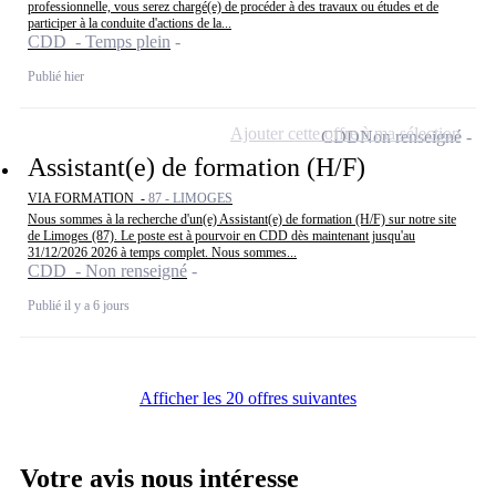
professionnelle, vous serez chargé(e) de procéder à des travaux ou études et de
participer à la conduite d'actions de la...
CDD - Temps plein
Publié hier
Ajouter cette offre à ma sélection
CDD
Non renseigné
Assistant(e) de formation (H/F)
VIA FORMATION -
87 - LIMOGES
Nous sommes à la recherche d'un(e) Assistant(e) de formation (H/F) sur notre site
de Limoges (87). Le poste est à pourvoir en CDD dès maintenant jusqu'au
31/12/2026 2026 à temps complet. Nous sommes...
CDD - Non renseigné
Publié il y a 6 jours
Afficher les 20 offres suivantes
Votre avis nous intéresse