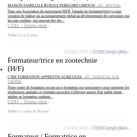
MAISON FAMILIALE RURALE PERIGORD LIMOUSI -
87 - BEYNAC
Dans une Association du mouvement MFR, l'emploi de formateur(trice) a pour
vocation de réaliser un accompagnement global au développement des personnes qui
lui sont confiées, qui peuvent être des...
CDD - Temps plein
Publié il y a 21 jours
Ajouter cette offre à ma sélection
CDD
Temps plein
Formateur/trice en zootechnie
(H/F)
CTRE FORMATION APPRENTIS AGRICOLES -
87 - VERNEUIL SUR
VIENNE
Notre centre de formation recrute un-e formateur-rice passionné-e pour enseigner les
productions animales et végétales associées à l'élevage auprès d'un public mixte :
adultes en formation continue...
CDD - Temps plein
Publié il y a plus de 30 jours
Ajouter cette offre à ma sélection
CDD
Temps plein
Formateur / Formatrice en