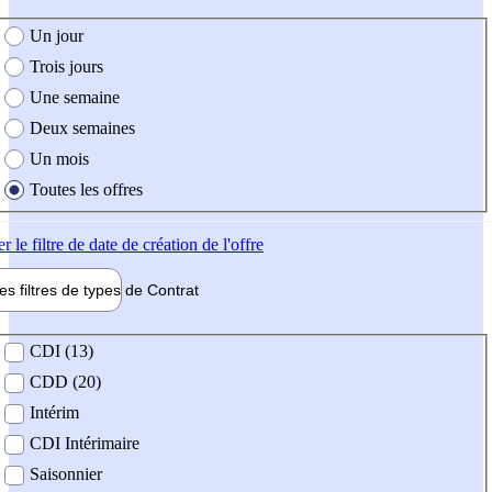
e création de l'offre
Un jour
Trois jours
Une semaine
Deux semaines
Un mois
Toutes les offres
er
le filtre de date de création de l'offre
les filtres de types de
Contrat
de contrat
CDI (13)
CDD (20)
Intérim
CDI Intérimaire
Saisonnier