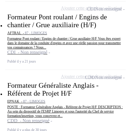
Ajouter cette offre à ma sélection
CDI
Non renseigné
Formateur Pont roulant / Engins de
chantier / Grue auxiliaire (H/F)
AFTRAL -
87 - LIMOGES
Formateur Pont roulant / Engins de chantier / Grue auxiliaire H/F Vous êtes expert
dans le domaine de la conduite d'engins et avez une réelle passion pour transmettre
vos connaissances ? Nous...
CDI - Non renseigné
Publié il y a 21 jours
Ajouter cette offre à ma sélection
CDD
Non renseigné
Formateur Généraliste Anglais -
Référent de Projet H/F
EPNAK -
87 - LIMOGES
POSTE : Formateur Généraliste Anglais - Référent de Projet H/F DESCRIPTION :
Au sein du dispositif de l'ESRP Limoges et sous l'autorité du Chef de service
formation/insertion, vous concevrez et...
CDD - Non renseigné
Publié il y a plus de 30 jours