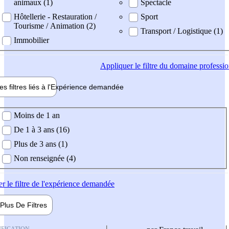
animaux (1)
Spectacle
Hôtellerie - Restauration /
Sport
Tourisme / Animation (2)
Transport / Logistique (1)
Immobilier
Appliquer
le filtre du domaine professi
es filtres liés à l'
Expérience
demandée
ience demandée
Moins de 1 an
De 1 à 3 ans (16)
Plus de 3 ans (1)
Non renseignée (4)
er
le filtre de l'expérience demandée
Plus De
Filtres