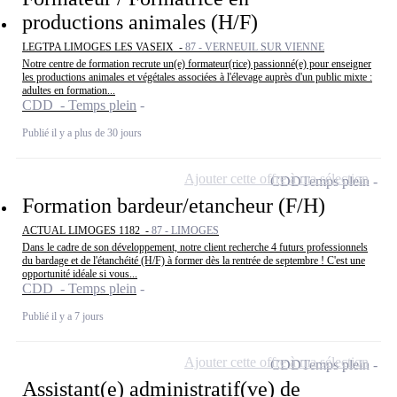
productions animales (H/F)
LEGTPA LIMOGES LES VASEIX -
87 - VERNEUIL SUR VIENNE
Notre centre de formation recrute un(e) formateur(rice) passionné(e) pour enseigner
les productions animales et végétales associées à l'élevage auprès d'un public mixte :
adultes en formation...
CDD - Temps plein
Publié il y a plus de 30 jours
Ajouter cette offre à ma sélection
CDD
Temps plein
Formation bardeur/etancheur (F/H)
ACTUAL LIMOGES 1182 -
87 - LIMOGES
Dans le cadre de son développement, notre client recherche 4 futurs professionnels
du bardage et de l'étanchéité (H/F) à former dès la rentrée de septembre ! C'est une
opportunité idéale si vous...
CDD - Temps plein
Publié il y a 7 jours
Ajouter cette offre à ma sélection
CDD
Temps plein
Assistant(e) administratif(ve) de