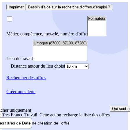
Imprimer
Besoin d'aide sur la recherche d'offres d'emploi ?
Métier, compétence, mot-clé, numéro d'offre
Lieu de travail
Distance autour du lieu choisi
Rechercher
des offres
Créer une alerte
Qui sont n
icher uniquement
 offres France Travail
Cette action recharge la liste des offres
les filtres de
Date de création
de l'offre