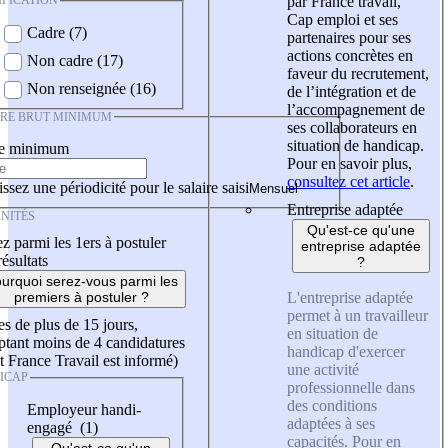
IFICATION
par France travail,
Cap emploi et ses
Cadre (7)
partenaires pour ses
actions concrètes en
Non cadre (17)
faveur du recrutement,
Non renseignée (16)
de l’intégration et de
l’accompagnement de
IRE BRUT MINIMUM
ses collaborateurs en
situation de handicap.
re minimum
Pour en savoir plus,
consultez cet article
.
ssez une périodicité pour le salaire saisi
Entreprise adaptée
NITÉS
Qu'est-ce qu'une
z parmi les 1ers à postuler
entreprise adaptée
résultats
?
urquoi serez-vous parmi les
L'entreprise adaptée
premiers à postuler ?
permet à un travailleur
es de plus de 15 jours,
en situation de
tant moins de 4 candidatures
handicap d'exercer
t France Travail est informé)
une activité
ICAP
professionnelle dans
des conditions
Employeur handi-
adaptées à ses
engagé (1)
capacités. Pour en
Qu'est-ce qu'un