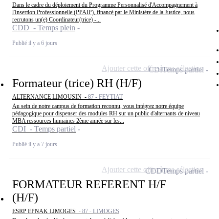
Dans le cadre du déploiement du Programme Personnalisé d'Accompagnement à
l'Insertion Professionnelle (PPAIP), financé par le Ministère de la Justice, nous
recrutons un(e) Coordinateur(trice) -...
CDD - Temps plein
Publié il y a 6 jours
Ajouter cette offre à ma sélection
CDI
Temps partiel
Formateur (trice) RH (H/F)
ALTERNANCE LIMOUSIN -
87 - FEYTIAT
Au sein de notre campus de formation reconnu, vous intégrez notre équipe
pédagogique pour dispenser des modules RH sur un public d'alternants de niveau
MBA ressources humaines 2ème année sur les...
CDI - Temps partiel
Publié il y a 7 jours
Ajouter cette offre à ma sélection
CDD
Temps partiel
FORMATEUR REFERENT H/F
(H/F)
ESRP EPNAK LIMOGES -
87 - LIMOGES