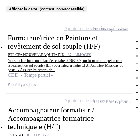
Afficher la carte
(contenu non-accessible)
Ajouter cette offre à ma sélection
CDD
Temps partiel
Formateur/trice en Peinture et
revêtement de sol souple (H/F)
BTP CFA NOUVELLE AQUITAINE -
87 - LIMOGES
Nous recherchons pour l'année scolaire 2026/2027, un formateur en peinture et
revêtement de sol souple (H/F) pour intégrer notre CFA. Activités/ Missions du
poste : - Assurer les actions de...
CDD - Temps partiel
Publié il y a 3 jours
Ajouter cette offre à ma sélection
CDD
Temps plein
Accompagnateur formateur /
Accompagnatrice formatrice
technique e (H/F)
OSENGO -
87 - LIMOGES