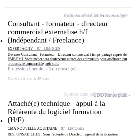
Ajouter cette offre à ma sélection
Profession libérale
Non renseigné
Consultant - formateur - directeur
commercial externalise h/f
(Indépendant / Freelance)
EXPERT ACTIV -
87 - LIMOGES
Devenez Consultant - Formateur - Directeur commercial à temps partagé auprès de
PME/PMI. Votre métier sera d'intervenir auprès des entreprises pour améliorer leur
productivité commerciale, agir sur...
Profession libérale - Non renseigné
Publié il y a plus de 30 jours
Ajouter cette offre à ma sélection
CDD
Temps plein
Attaché(e) technique - appui à la
Référente du logiciel formation
(H/F)
CMA NOUVELLE AQUITAINE -
87 - LIMOGES
RESPONSABILITÉS : Sous l'autorité du Directeur régional de la formation