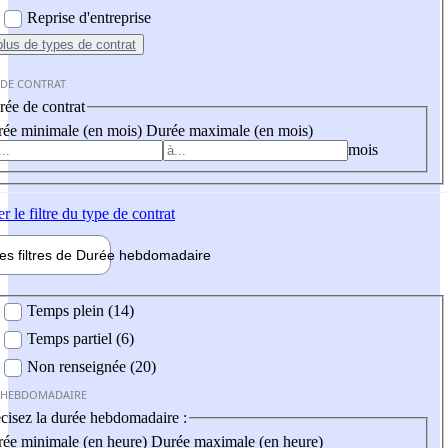
Reprise d'entreprise
plus
de types de contrat
 DE CONTRAT
ée de contrat
ée minimale (en mois)
Durée maximale (en mois)
mois
er
le filtre du type de contrat
les filtres de
Durée hebdo
madaire
 hebdomadaire
Temps plein (14)
Temps partiel (6)
Non renseignée (20)
 HEBDOMADAIRE
cisez la durée hebdomadaire :
ée minimale (en heure)
Durée maximale (en heure)