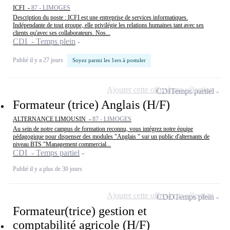
ICFI -
87 - LIMOGES
Description du poste : ICFI est une entreprise de services informatiques.
Indépendante de tout groupe, elle privilégie les relations humaines tant avec ses
clients qu'avec ses collaborateurs. Nos...
CDI - Temps plein
Publié il y a 27 jours
Soyez parmi les 1ers à postuler
Ajouter cette offre à ma sélection
CDI
Temps partiel
Formateur (trice) Anglais (H/F)
ALTERNANCE LIMOUSIN -
87 - LIMOGES
Au sein de notre campus de formation reconnu, vous intégrez notre équipe
pédagogique pour dispenser des modules "Anglais " sur un public d'alternants de
niveau BTS "Management commercial...
CDI - Temps partiel
Publié il y a plus de 30 jours
Ajouter cette offre à ma sélection
CDD
Temps plein
Formateur(trice) gestion et
comptabilité agricole (H/F)