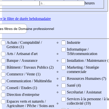
heures
er
le filtre de durée hebdomadaire
les filtres de
Domaine pro
fessionnel
ne professionel
Achats / Comptabilité /
Industrie
Gestion (1)
Informatique /
Arts / Artisanat d'art
Télécommunication
Banque / Assurance
Installation / Maintenance (
Bâtiment / Travaux Publics (2)
Marketing / Stratégie
commerciale
Commerce / Vente (1)
Ressources Humaines (7)
Communication / Multimédia
Santé (4)
Conseil / Etudes (1)
Secrétariat / Assistanat
Direction d'entreprise
Services à la personne / à l
Espaces verts et naturels /
collectivité (19)
Agriculture / Pêche / Soins aux