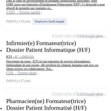
Dans le cadre du développement de modalités pédagogiques innovantes, notre
ESRP ouvre une Entreprise d'Entraînement Pédagogique (EEP). Ce dispositif a pour
objectif de permettre aux stagiaires en...
CDD - Temps partiel
Publié il y a 16 jours
Employeur handi-engagé
Ajouter cette offre à ma sélection
CDI
Temps plein
Infirmier(e) Formateur(trice)
Dossier Patient Informatique (H/F)
ICFI -
87 - LIMOGES
Description du poste : ICFI est une entreprise de services informatiques.
Indépendante de tout groupe, elle privilégie les relations humaines tant avec ses
clients qu'avec ses collaborateurs. Nos...
CDI - Temps plein
Publié il y a 27 jours
Ajouter cette offre à ma sélection
CDI
Temps plein
Pharmacien(ne) Formateur(trice)
Dossier Patient Informatisé (H/F)