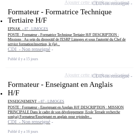
Ajouter cette offre à ma sélection
CDI
Non renseigné
Formateur - Formatrice Technique
Tertiaire H/F
EPNAK -
87 - LIMOGES
POSTE : Formateur - Formatrice Technique Tertiaire H/F DESCRIPTION :
Missions : Au sein du dispositif de l'ESRP Limoges et sous l'autorité du Chef de
service formation/insertion, le (la)...
CDI - Non renseigné
Publié il y a 15 jours
Ajouter cette offre à ma sélection
CDI
Non renseigné
Formateur - Enseignant en Anglais
H/F
ENSEIGNEMENT -
87 - LIMOGES
POSTE : Formateur - Enseignant en Anglais H/F DESCRIPTION : MISSION
PRINCIPALE Dans le cadre de son développement, Ecole Terrade recherche
son(sa) Formateur/Enseignant en anglais pour rejoindre...
CDI - Non renseigné
Publié il y a 16 jours