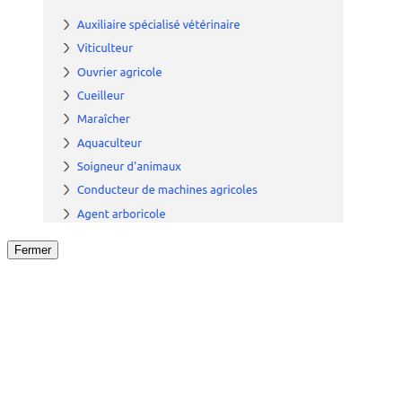
Fermer
Fermer
le détail de l'offre
/
Offre
sur
Offre précéden