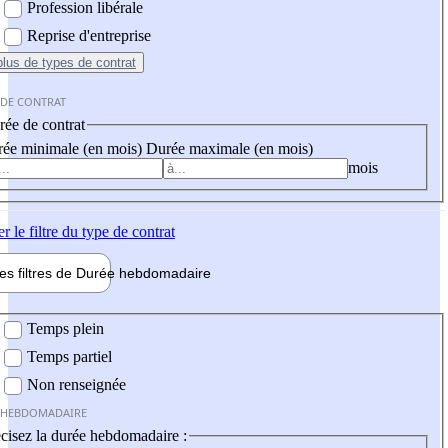
Profession libérale
Reprise d'entreprise
plus
de types de contrat
 DE CONTRAT
ée de contrat
ée minimale (en mois)
Durée maximale (en mois)
mois
er
le filtre du type de contrat
les filtres de
Durée hebdo
madaire
 hebdomadaire
Temps plein
Temps partiel
Non renseignée
 HEBDOMADAIRE
cisez la durée hebdomadaire :