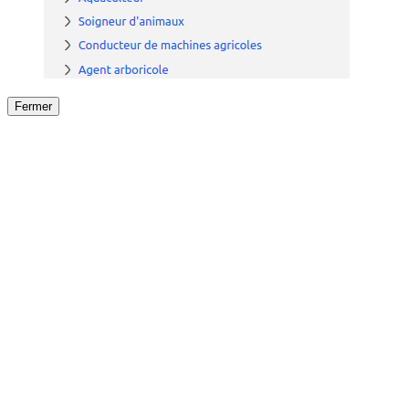
Fermer
Fermer
le détail de l'offre
/
Offre
sur
Offre précéden