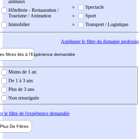
animaux
Spectacle
Hôtellerie - Restauration /
Tourisme / Animation
Sport
Immobilier
Transport / Logistique
Appliquer
le filtre du domaine professi
es filtres liés à l'
Expérience
demandée
ience demandée
Moins de 1 an
De 1 à 3 ans
Plus de 3 ans
Non renseignée
er
le filtre de l'expérience demandée
Plus De
Filtres