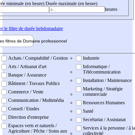
ée minimale (en heure)
Durée maximale (en heure)
heures
er
le filtre de durée hebdomadaire
les filtres de
Domaine pro
fessionnel
ne professionel
Achats / Comptabilité / Gestion
Industrie
Arts / Artisanat d'art
Informatique /
Télécommunication
Banque / Assurance
Installation / Maintenance
Bâtiment / Travaux Publics
Marketing / Stratégie
Commerce / Vente
commerciale
Communication / Multimédia
Ressources Humaines
Conseil / Etudes
Santé
Direction d'entreprise
Secrétariat / Assistanat
Espaces verts et naturels /
Services à la personne / à l
Agriculture / Pêche / Soins aux
collectivité