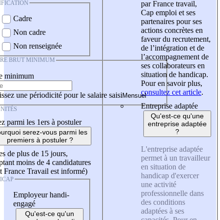
IFICATION
par France travail,
Cap emploi et ses
Cadre
partenaires pour ses
actions concrètes en
Non cadre
faveur du recrutement,
Non renseignée
de l’intégration et de
l’accompagnement de
IRE BRUT MINIMUM
ses collaborateurs en
situation de handicap.
re minimum
Pour en savoir plus,
consultez cet article
.
ssez une périodicité pour le salaire saisi
Entreprise adaptée
NITÉS
Qu'est-ce qu'une
z parmi les 1ers à postuler
entreprise adaptée
?
urquoi serez-vous parmi les
premiers à postuler ?
L'entreprise adaptée
es de plus de 15 jours,
permet à un travailleur
tant moins de 4 candidatures
en situation de
t France Travail est informé)
handicap d'exercer
ICAP
une activité
professionnelle dans
Employeur handi-
des conditions
engagé
adaptées à ses
Qu'est-ce qu'un
capacités. Pour en