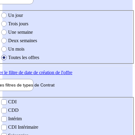
e création de l'offre
Un jour
Trois jours
Une semaine
Deux semaines
Un mois
Toutes les offres
er
le filtre de date de création de l'offre
les filtres de types de
Contrat
de contrat
CDI
CDD
Intérim
CDI Intérimaire