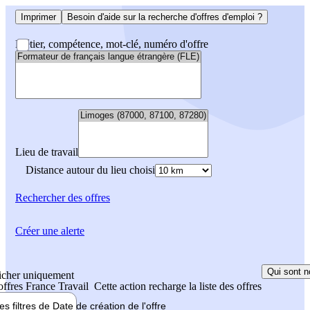
Imprimer
Besoin d'aide sur la recherche d'offres d'emploi ?
Métier, compétence, mot-clé, numéro d'offre
Lieu de travail
Distance autour du lieu choisi
Rechercher
des offres
Créer une alerte
Qui sont n
icher uniquement
 offres France Travail
Cette action recharge la liste des offres
les filtres de
Date de création
de l'offre