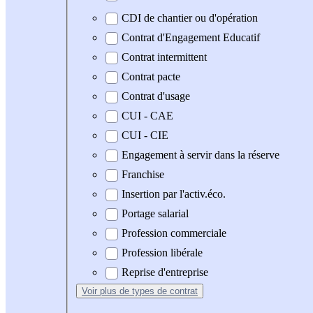
CDI de chantier ou d'opération
Contrat d'Engagement Educatif
Contrat intermittent
Contrat pacte
Contrat d'usage
CUI - CAE
CUI - CIE
Engagement à servir dans la réserve
Franchise
Insertion par l'activ.éco.
Portage salarial
Profession commerciale
Profession libérale
Reprise d'entreprise
Voir plus
de types de contrat