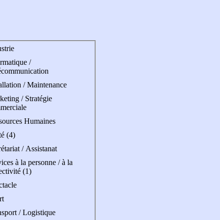
strie
rmatique /
écommunication
allation / Maintenance
eting / Stratégie
merciale
sources Humaines
é (4)
étariat / Assistanat
ices à la personne / à la
ectivité (1)
ctacle
rt
sport / Logistique