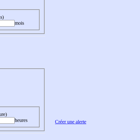
s)
mois
ure)
heures
Créer une alerte