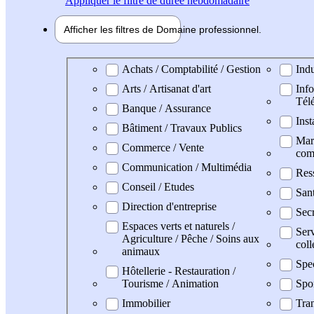
Appliquer
le filtre de durée hebdomadaire
Afficher les filtres de
Domaine pro
fessionnel
Domaine professionel
Achats / Comptabilité / Gestion
Indu
Arts / Artisanat d'art
Info
Tél
Banque / Assurance
Inst
Bâtiment / Travaux Publics
Mark
Commerce / Vente
com
Communication / Multimédia
Res
Conseil / Etudes
Sant
Direction d'entreprise
Secr
Espaces verts et naturels /
Serv
Agriculture / Pêche / Soins aux
coll
animaux
Spe
Hôtellerie - Restauration /
Tourisme / Animation
Spo
Immobilier
Tran