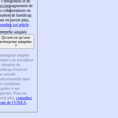
 l’intégration et de
’accompagnement de
s collaborateurs en
tuation de handicap.
ur en savoir plus,
nsultez cet article
.
treprise adaptée
Qu'est-ce qu'une
entreprise adaptée
?
entreprise adaptée
rmet à un travailleur
 situation de
ndicap d'exercer
e activité
ofessionnelle dans
s conditions
aptées à ses
pacités. Pour en
voir plus,
consultez
 site de l’UNEA
.