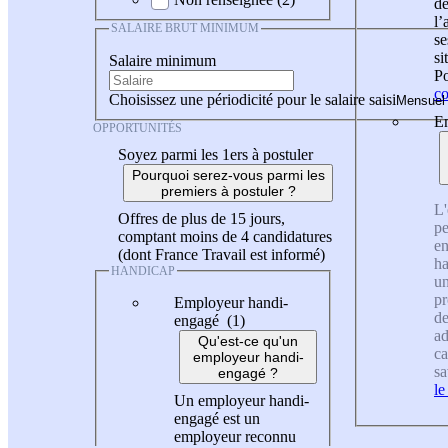
de
l
SALAIRE BRUT MINIMUM
se
si
Salaire minimum
Po
co
Choisissez une périodicité pour le salaire saisi
En
OPPORTUNITÉS
Soyez parmi les 1ers à postuler
Pourquoi serez-vous parmi les
premiers à postuler ?
L'
Offres de plus de 15 jours,
pe
comptant moins de 4 candidatures
en
(dont France Travail est informé)
ha
HANDICAP
un
pr
Employeur handi-
de
engagé (1)
ad
Qu'est-ce qu'un
ca
employeur handi-
sa
engagé ?
le
Un employeur handi-
engagé est un
employeur reconnu