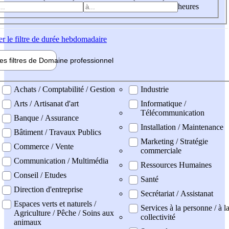
heures
er
le filtre de durée hebdomadaire
les filtres de
Domaine pro
fessionnel
ne professionel
Achats / Comptabilité / Gestion
Industrie
Arts / Artisanat d'art
Informatique /
Télécommunication
Banque / Assurance
Installation / Maintenance
Bâtiment / Travaux Publics
Marketing / Stratégie
Commerce / Vente
commerciale
Communication / Multimédia
Ressources Humaines
Conseil / Etudes
Santé
Direction d'entreprise
Secrétariat / Assistanat
Espaces verts et naturels /
Services à la personne / à l
Agriculture / Pêche / Soins aux
collectivité
animaux