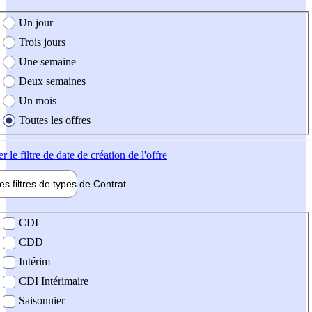
e création de l'offre
Un jour
Trois jours
Une semaine
Deux semaines
Un mois
Toutes les offres
er
le filtre de date de création de l'offre
les filtres de types de
Contrat
de contrat
CDI
CDD
Intérim
CDI Intérimaire
Saisonnier