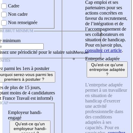
Cap emploi et ses
Cadre
partenaires pour ses
actions concrètes en
Non cadre
faveur du recrutement,
Non renseignée
de l’intégration et de
l’accompagnement de
IRE BRUT MINIMUM
ses collaborateurs en
situation de handicap.
re minimum
Pour en savoir plus,
consultez cet article
.
ssez une périodicité pour le salaire saisi
Entreprise adaptée
NITÉS
Qu'est-ce qu'une
z parmi les 1ers à postuler
entreprise adaptée
?
urquoi serez-vous parmi les
premiers à postuler ?
L'entreprise adaptée
es de plus de 15 jours,
permet à un travailleur
tant moins de 4 candidatures
en situation de
t France Travail est informé)
handicap d'exercer
ICAP
une activité
professionnelle dans
Employeur handi-
des conditions
engagé
adaptées à ses
Qu'est-ce qu'un
capacités. Pour en
employeur handi-
savoir plus,
consultez