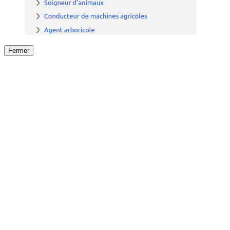
Fermer
Fermer
le détail de l'offre
/
Offre
sur
Offre précéden