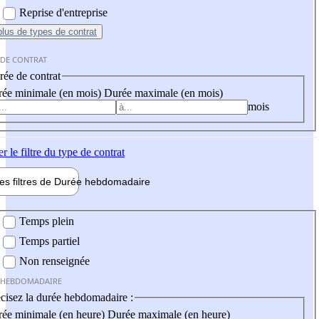
Reprise d'entreprise
plus
de types de contrat
 DE CONTRAT
ée de contrat
ée minimale (en mois)
Durée maximale (en mois)
mois
er
le filtre du type de contrat
les filtres de
Durée hebdo
madaire
 hebdomadaire
Temps plein
Temps partiel
Non renseignée
 HEBDOMADAIRE
cisez la durée hebdomadaire :
ée minimale (en heure)
Durée maximale (en heure)