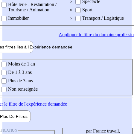
Spectacle
Hôtellerie - Restauration /
Tourisme / Animation
Sport
Immobilier
Transport / Logistique
Appliquer
le filtre du domaine professi
es filtres liés à l'
Expérience
demandée
ience demandée
Moins de 1 an
De 1 à 3 ans
Plus de 3 ans
Non renseignée
er
le filtre de l'expérience demandée
Plus De
Filtres
IFICATION
par France travail,