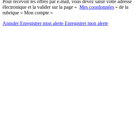
Pour recevoir les offres par e-mail, vous devez saisir votre adresse
électronique et la valider sur la page «
Mes coordonnées
» de la
rubrique « Mon compte »
Annuler
Enregistrer mon alerte
Enregistrer
mon alerte