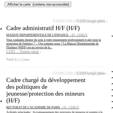
Afficher la carte
(contenu non-accessible)
Ajouter cette offre à ma sélection
CDD
Temps plein
Cadre administratif H/F (H/F)
MAISON DEPARTEMENTALE DE L'ENFANCE -
95 - CERGY
Vous souhaitez donner du sens à votre engagement professionnel et agir pour la
protection de l'enfance ? -- Qui sommes-nous ? La Maison Départementale de
l'Enfance (MDE) est un service de la...
CDD - Temps plein
Publié il y a 2 jours
Ajouter cette offre à ma sélection
CDD
Temps plein
Cadre chargé du développement
des politiques de
jeunesse/protection des mineurs
(H/F)
RECTORAT DE L'ACADEMIE DE PARIS -
95 - CERGY
Activités principales : Accompagnement des structures de jeunesse et soutien à la