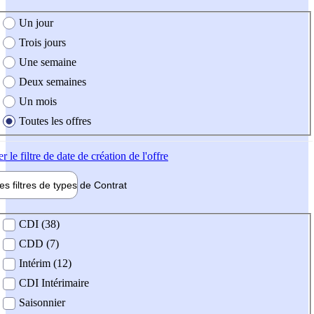
e création de l'offre
Un jour
Trois jours
Une semaine
Deux semaines
Un mois
Toutes les offres
er
le filtre de date de création de l'offre
les filtres de types de
Contrat
de contrat
CDI (38)
CDD (7)
Intérim (12)
CDI Intérimaire
Saisonnier