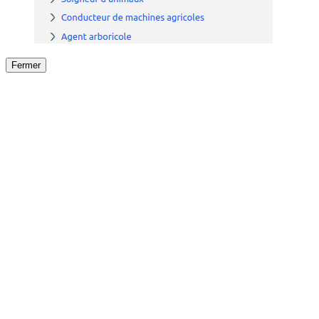
Fermer
Fermer
le détail de l'offre
/
Offre
sur
Offre précéden