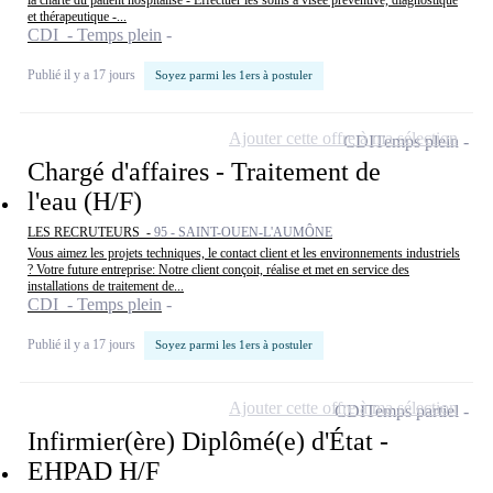
la charte du patient hospitalisé - Effectuer les soins à visée préventive, diagnostique
et thérapeutique -...
CDI - Temps plein
Publié il y a 17 jours
Soyez parmi les 1ers à postuler
Ajouter cette offre à ma sélection
CDI
Temps plein
Chargé d'affaires - Traitement de
l'eau (H/F)
LES RECRUTEURS -
95 - SAINT-OUEN-L'AUMÔNE
Vous aimez les projets techniques, le contact client et les environnements industriels
? Votre future entreprise: Notre client conçoit, réalise et met en service des
installations de traitement de...
CDI - Temps plein
Publié il y a 17 jours
Soyez parmi les 1ers à postuler
Ajouter cette offre à ma sélection
CDI
Temps partiel
Infirmier(ère) Diplômé(e) d'État -
EHPAD H/F