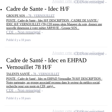
Ajouter cette offre à ma sélection
CDI
Non renseigné
Cadre de Sante - Idec H/F
GROUPE SOS -
78 - VERNOUILLET
POSTE : Cadre de Sante - Idec H/F DESCRIPTION : CADRE DE SANTE /
IDEC H/F VERNOUILLET (78) CDI temps plein Manager du soin, donnez une
nouvelle dimension à votre métier ARPAVIE - Groupe SOS...
CDI - Non renseigné
Publié il y a 18 jours
Ajouter cette offre à ma sélection
CDI
Non renseigné
Cadre de Santé - Idec en EHPAD
Vernouillet 78 H/F
TALENTS SANTÉ -
78 - VERNOUILLET
POSTE : Cadre de Santé - Idec en EHPAD Vernouillet 78 H/F DESCRIPTION :
Notre partenaire, un groupe associatif reconnu dans le secteur du médico-social,
recherche pour son poste en CDI, un(e)...
CDI - Non renseigné
Publié il y a 18 jours
Ajouter cette offre à ma sélection
CDI
Non renseigné