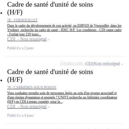
Cadre de santé d'unité de soins
(H/F)
78 - VERNOUILLET
Dans le cadre du développement de son activité, un EHPAD de Vernouillet, dans les
Yvelines, recherche un cadre de santé - IDEC H/F. Les conditions - CDI statut cadre
- Forfait jour 210 jours...
CDI - Non renseigné
Publié il y a 2 jours
Ajouter cette offre à ma sélection
CDI
Non renseigné
Cadre de santé d'unité de soins
(H/F)
78 - CARRIÈRES-SOUS-POISSY
Vous souhaitez prendre soin de personnes âgées au sein d'un groupe associatif et
d'une équipe dynamique et engagée ? UNIVI recherche un Infirmier coordinateur
(H/F) en CDI à temps complet, pour la...
CDI - Non renseigné
Publié il y a 4 jours