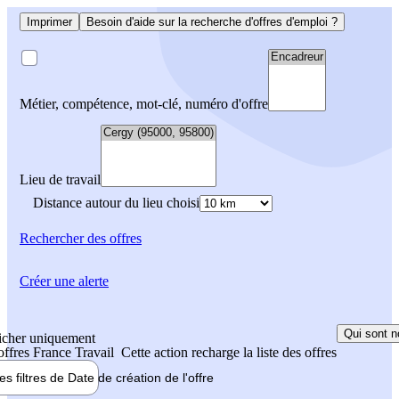
Imprimer
Besoin d'aide sur la recherche d'offres d'emploi ?
Métier, compétence, mot-clé, numéro d'offre
Lieu de travail
Distance autour du lieu choisi
Rechercher
des offres
Créer une alerte
Qui sont n
icher uniquement
 offres France Travail
Cette action recharge la liste des offres
les filtres de
Date de création
de l'offre