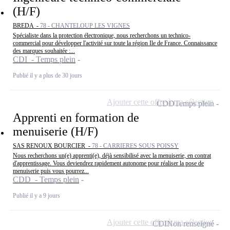
(H/F)
BREDA -
78 - CHANTELOUP LES VIGNES
Spécialiste dans la protection électronique, nous recherchons un technico-
commercial pour développer l'activité sur toute la région Ile de France. Connaissance
des marques souhaitée :...
CDI - Temps plein
Publié il y a plus de 30 jours
Ajouter cette offre à ma sélection
CDD
Temps plein
Apprenti en formation de
menuiserie (H/F)
SAS RENOUX BOURCIER -
78 - CARRIERES SOUS POISSY
Nous recherchons un(e) apprenti(e), déjà sensibilisé avec la menuiserie, en contrat
d'apprentissage. Vous deviendrez rapidement autonome pour réaliser la pose de
menuiserie puis vous pourrez...
CDD - Temps plein
Publié il y a 9 jours
Ajouter cette offre à ma sélection
CDI
Non renseigné