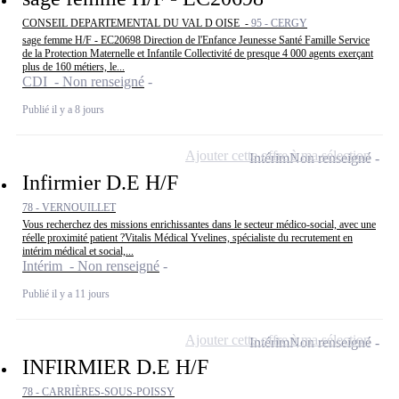
CONSEIL DEPARTEMENTAL DU VAL D OISE -
95 - CERGY
sage femme H/F - EC20698 Direction de l'Enfance Jeunesse Santé Famille Service
de la Protection Maternelle et Infantile Collectivité de presque 4 000 agents exerçant
plus de 160 métiers, le...
CDI - Non renseigné
Publié il y a 8 jours
Ajouter cette offre à ma sélection
Intérim
Non renseigné
Infirmier D.E H/F
78 - VERNOUILLET
Vous recherchez des missions enrichissantes dans le secteur médico-social, avec une
réelle proximité patient ?Vitalis Médical Yvelines, spécialiste du recrutement en
intérim médical et social,...
Intérim - Non renseigné
Publié il y a 11 jours
Ajouter cette offre à ma sélection
Intérim
Non renseigné
INFIRMIER D.E H/F
78 - CARRIÈRES-SOUS-POISSY