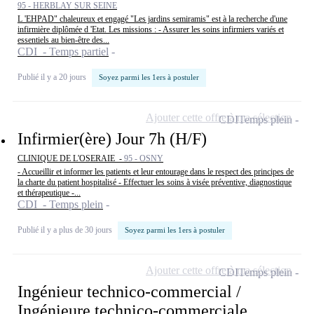
95 - HERBLAY SUR SEINE
L 'EHPAD" chaleureux et engagé "Les jardins semiramis" est à la recherche d'une
infirmière diplômée d 'Etat. Les missions : - Assurer les soins infirmiers variés et
essentiels au bien-être des...
CDI - Temps partiel
Publié il y a 20 jours
Soyez parmi les 1ers à postuler
Ajouter cette offre à ma sélection
CDI
Temps plein
Infirmier(ère) Jour 7h (H/F)
CLINIQUE DE L'OSERAIE -
95 - OSNY
- Accueillir et informer les patients et leur entourage dans le respect des principes de
la charte du patient hospitalisé - Effectuer les soins à visée préventive, diagnostique
et thérapeutique -...
CDI - Temps plein
Publié il y a plus de 30 jours
Soyez parmi les 1ers à postuler
Ajouter cette offre à ma sélection
CDI
Temps plein
Ingénieur technico-commercial /
Ingénieure technico-commerciale