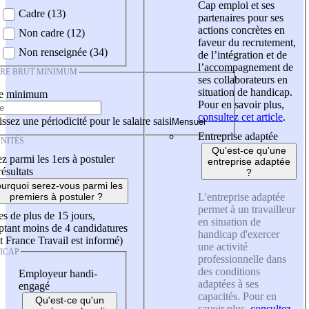
Cap emploi et ses
Cadre (13)
partenaires pour ses
actions concrètes en
Non cadre (12)
faveur du recrutement,
Non renseignée (34)
de l’intégration et de
l’accompagnement de
IRE BRUT MINIMUM
ses collaborateurs en
situation de handicap.
re minimum
Pour en savoir plus,
consultez cet article
.
ssez une périodicité pour le salaire saisi
Entreprise adaptée
NITÉS
Qu'est-ce qu'une
z parmi les 1ers à postuler
entreprise adaptée
résultats
?
urquoi serez-vous parmi les
L'entreprise adaptée
premiers à postuler ?
permet à un travailleur
es de plus de 15 jours,
en situation de
tant moins de 4 candidatures
handicap d'exercer
t France Travail est informé)
une activité
ICAP
professionnelle dans
des conditions
Employeur handi-
adaptées à ses
engagé
capacités. Pour en
Qu'est-ce qu'un
savoir plus,
consultez