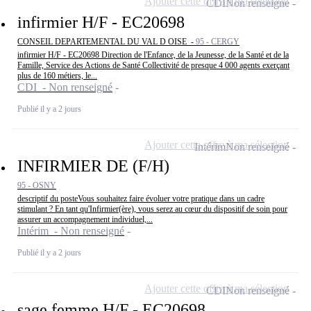
Ajouter cette offre à ma sélection
CDI
Non renseigné
infirmier H/F - EC20698
CONSEIL DEPARTEMENTAL DU VAL D OISE -
95 - CERGY
infirmier H/F - EC20698 Direction de l'Enfance, de la Jeunesse, de la Santé et de la
Famille, Service des Actions de Santé Collectivité de presque 4 000 agents exerçant
plus de 160 métiers, le...
CDI - Non renseigné
Publié il y a 2 jours
Ajouter cette offre à ma sélection
Intérim
Non renseigné
INFIRMIER DE (F/H)
95 - OSNY
descriptif du posteVous souhaitez faire évoluer votre pratique dans un cadre
stimulant ? En tant qu'Infirmier(ère), vous serez au cœur du dispositif de soin pour
assurer un accompagnement individuel,...
Intérim - Non renseigné
Publié il y a 2 jours
Ajouter cette offre à ma sélection
CDI
Non renseigné
sage femme H/F - EC20698