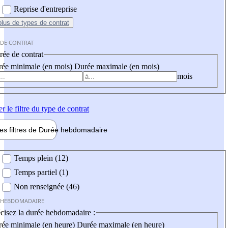
Reprise d'entreprise
plus
de types de contrat
 DE CONTRAT
ée de contrat
ée minimale (en mois)
Durée maximale (en mois)
mois
er
le filtre du type de contrat
les filtres de
Durée hebdo
madaire
 hebdomadaire
Temps plein (12)
Temps partiel (1)
Non renseignée (46)
 HEBDOMADAIRE
cisez la durée hebdomadaire :
ée minimale (en heure)
Durée maximale (en heure)