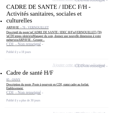
CADRE DE SANTE / IDEC F/H -
Activités sanitaires, sociales et
culturelles
ARPAVIE -
78 - VERNOUILLET
Descriptif du poste:\nCADRE DE SANTE / IDEC H/F\nVERNOUILLET (78)
\nCDI temps plein\n\nManager du soin, donnez une nouvelle dimension à votre
métier\n\nARPAVIE - Groupe...
CDI - Non renseigné
Publié il y a 18 jours
Ajouter cette offre à ma sélection
CDI
Non renseigné
Cadre de santé H/F
95 - OSNY
Description du poste :Poste à pourvoir en CDI, statut cadre au forfait.
Etablissement:
CDI - Non renseigné
Publié il y a plus de 30 jours