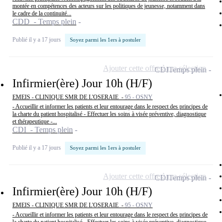
montée en compétences des acteurs sur les politiques de jeunesse, notamment dans
le cadre de la continuité...
CDD - Temps plein
Publié il y a 17 jours
Soyez parmi les 1ers à postuler
Ajouter cette offre à ma sélection
CDI
Temps plein
Infirmier(ère) Jour 10h (H/F)
EMEIS - CLINIQUE SMR DE L'OSERAIE -
95 - OSNY
- Accueillir et informer les patients et leur entourage dans le respect des principes de
la charte du patient hospitalisé - Effectuer les soins à visée préventive, diagnostique
et thérapeutique -...
CDI - Temps plein
Publié il y a 17 jours
Soyez parmi les 1ers à postuler
Ajouter cette offre à ma sélection
CDI
Temps plein
Infirmier(ère) Jour 10h (H/F)
EMEIS - CLINIQUE SMR DE L'OSERAIE -
95 - OSNY
- Accueillir et informer les patients et leur entourage dans le respect des principes de