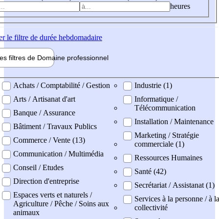
heures
er
le filtre de durée hebdomadaire
les filtres de
Domaine pro
fessionnel
ne professionel
Achats / Comptabilité / Gestion
Industrie (1)
Arts / Artisanat d'art
Informatique /
Télécommunication
Banque / Assurance
Installation / Maintenance
Bâtiment / Travaux Publics
Marketing / Stratégie
Commerce / Vente (13)
commerciale (1)
Communication / Multimédia
Ressources Humaines
Conseil / Etudes
Santé (42)
Direction d'entreprise
Secrétariat / Assistanat (1)
Espaces verts et naturels /
Services à la personne / à l
Agriculture / Pêche / Soins aux
collectivité
animaux