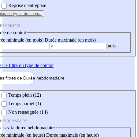
Reprise d'entreprise
plus
de types de contrat
 DE CONTRAT
ée de contrat
ée minimale (en mois)
Durée maximale (en mois)
mois
er
le filtre du type de contrat
les filtres de
Durée hebdo
madaire
 hebdomadaire
Temps plein (12)
Temps partiel (1)
Non renseignée (14)
 HEBDOMADAIRE
cisez la durée hebdomadaire :
ée minimale (en heure)
Durée maximale (en heure)