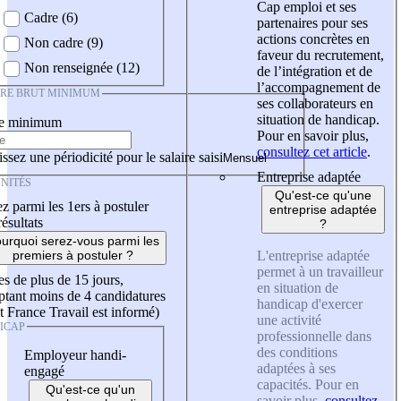
Cap emploi et ses
Cadre (6)
partenaires pour ses
actions concrètes en
Non cadre (9)
faveur du recrutement,
Non renseignée (12)
de l’intégration et de
l’accompagnement de
IRE BRUT MINIMUM
ses collaborateurs en
situation de handicap.
re minimum
Pour en savoir plus,
consultez cet article
.
ssez une périodicité pour le salaire saisi
Entreprise adaptée
NITÉS
Qu'est-ce qu'une
z parmi les 1ers à postuler
entreprise adaptée
résultats
?
urquoi serez-vous parmi les
L'entreprise adaptée
premiers à postuler ?
permet à un travailleur
es de plus de 15 jours,
en situation de
tant moins de 4 candidatures
handicap d'exercer
t France Travail est informé)
une activité
ICAP
professionnelle dans
des conditions
Employeur handi-
adaptées à ses
engagé
capacités. Pour en
Qu'est-ce qu'un
savoir plus,
consultez