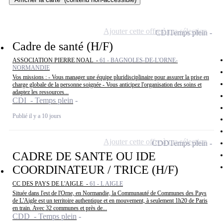
Ajouter cette offre à ma sélection
CDI
Temps plein
Cadre de santé (H/F)
ASSOCIATION PIERRE NOAL -
61 - BAGNOLES-DE-L'ORNE-
NORMANDIE
Vos missions : - Vous manager une équipe pluridisciplinaire pour assurer la prise en
charge globale de la personne soignée - Vous anticipez l'organisation des soins et
adaptez les ressources...
CDI - Temps plein
Publié il y a 10 jours
Ajouter cette offre à ma sélection
CDD
Temps plein
CADRE DE SANTE OU IDE
COORDINATEUR / TRICE (H/F)
CC DES PAYS DE L'AIGLE -
61 - L AIGLE
Située dans l'est de l'Orne, en Normandie, la Communauté de Communes des Pays
de L'Aigle est un territoire authentique et en mouvement, à seulement 1h20 de Paris
en train. Avec 32 communes et près de...
CDD - Temps plein