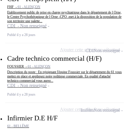
FHF -
61 - ALENÇON
Etablissement public de prise en charge psychiatrique dans le département de l Orne,
le Centre Psychothérapique de l Orne -CPO -met à la disposition de la population de
son territoire une palette...
CDI - Non renseigné
Publié il y a 28 jours
Ajouter cette offre à ma sélection
CDI
Non renseigné
Cadre technico commercial (H/F)
FOUSSIER -
61 - ALENÇON
Description du poste : En rejoignant l'équipe Foussier sur le département du 61 vous
mettez en place et appliquez notre politique commerciale. En qualité d'attaché
technico-commercial vous aurez...
CDI - Non renseigné
Publié il y a 28 jours
Ajouter cette offre à ma sélection
Intérim
Non renseigné
Infirmier D.E H/F
61 - BELLÊME