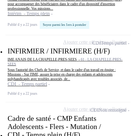
pour accompagner des bénéficiaires dans le cadre d'un dispositif d'insertion
professionnelle. Vos missions...
Intérim - Temps plein
Publié il y a 22 jours
Soyez parmi les 1ers à postuler
Ajouter cette offre à ma sélection
CDI
Temps partiel
INFIRMIER / INFIRMIERE (H/F)
IME ANAIS DE LA CHAPELLE-PRES-SEES -
61 - LA CHAPELLE-PRES-
SEES
Sous l'autorité des Chefs de Service, et dans le cadre d'un travail en équipe :
Missions - Sur l'IME, assure la prise en charge des enfants et adolescents
polyhandicapés avec troubles associés, de...
CDI - Temps partiel
Publié il y a 22 jours
Ajouter cette offre à ma sélection
CDI
Non renseigné
Cadre de santé - CMP Enfants
Adolescents - Flers - Mutation /
CDI - Temps plein (H/F)