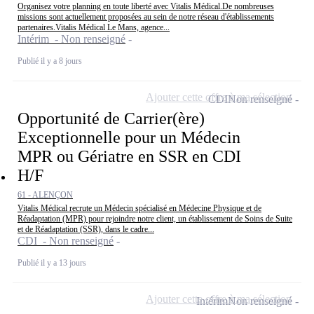
Organisez votre planning en toute liberté avec Vitalis Médical.De nombreuses
missions sont actuellement proposées au sein de notre réseau d'établissements
partenaires.Vitalis Médical Le Mans, agence...
Intérim - Non renseigné
Publié il y a 8 jours
Ajouter cette offre à ma sélection
CDI
Non renseigné
Opportunité de Carrier(ère)
Exceptionnelle pour un Médecin
MPR ou Gériatre en SSR en CDI
H/F
61 - ALENÇON
Vitalis Médical recrute un Médecin spécialisé en Médecine Physique et de
Réadaptation (MPR) pour rejoindre notre client, un établissement de Soins de Suite
et de Réadaptation (SSR), dans le cadre...
CDI - Non renseigné
Publié il y a 13 jours
Ajouter cette offre à ma sélection
Intérim
Non renseigné