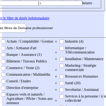
heures
er
le filtre de durée hebdomadaire
les filtres de
Domaine pro
fessionnel
ne professionel
Achats / Comptabilité / Gestion
Industrie (4)
Arts / Artisanat d'art
Informatique /
Télécommunication
Banque / Assurance (1)
Installation / Maintenance
Bâtiment / Travaux Publics
Marketing / Stratégie
Commerce / Vente (2)
commerciale
Communication / Multimédia
Ressources Humaines
Conseil / Etudes
Santé (20)
Direction d'entreprise
Secrétariat / Assistanat
Espaces verts et naturels /
Services à la personne / à l
Agriculture / Pêche / Soins aux
collectivité
animaux