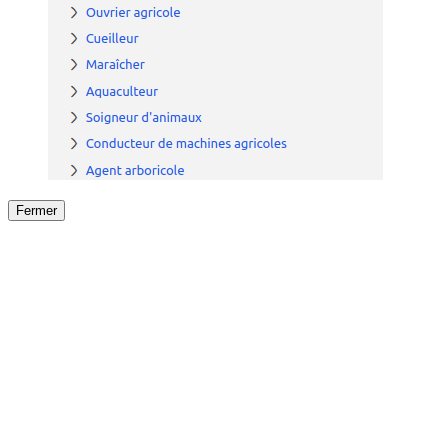
Fermer
Fermer
le détail de l'offre
/
Offre
sur
Offre précéden