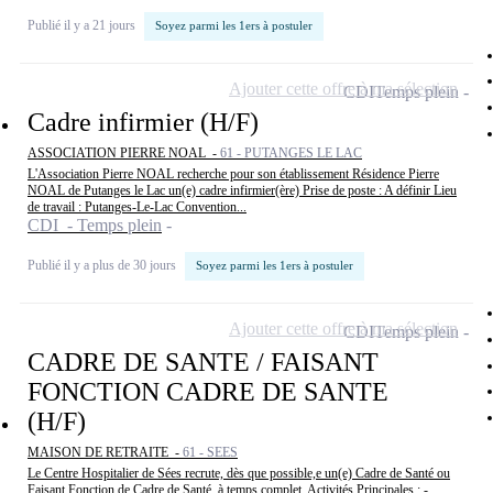
Publié il y a 21 jours
Soyez parmi les 1ers à postuler
Ajouter cette offre à ma sélection
CDI
Temps plein
Cadre infirmier (H/F)
ASSOCIATION PIERRE NOAL -
61 - PUTANGES LE LAC
L'Association Pierre NOAL recherche pour son établissement Résidence Pierre
NOAL de Putanges le Lac un(e) cadre infirmier(ère) Prise de poste : A définir Lieu
de travail : Putanges-Le-Lac Convention...
CDI - Temps plein
Publié il y a plus de 30 jours
Soyez parmi les 1ers à postuler
Ajouter cette offre à ma sélection
CDI
Temps plein
CADRE DE SANTE / FAISANT
FONCTION CADRE DE SANTE
(H/F)
MAISON DE RETRAITE -
61 - SEES
Le Centre Hospitalier de Sées recrute, dès que possible,e un(e) Cadre de Santé ou
Faisant Fonction de Cadre de Santé, à temps complet. Activités Principales : -