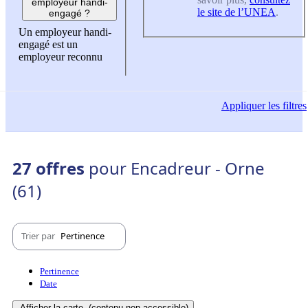
employeur handi-
le site de l’UNEA
.
engagé ?
Un employeur handi-
engagé est un
employeur reconnu
Appliquer
les filtres
27 offres
pour Encadreur - Orne
(61)
Trier par
Pertinence
Pertinence
Date
Afficher la carte
(contenu non-accessible)