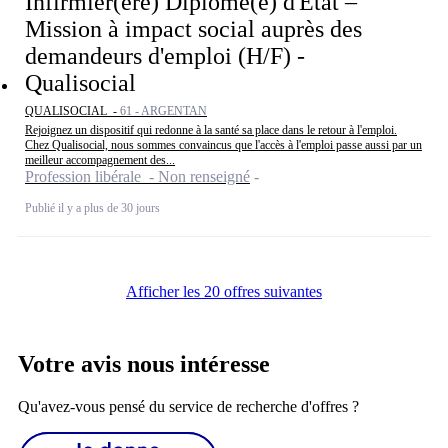
Infirmier(ère) Diplômé(e) d'État –
Mission à impact social auprès des
demandeurs d'emploi (H/F) -
Qualisocial
QUALISOCIAL -
61 - ARGENTAN
Rejoignez un dispositif qui redonne à la santé sa place dans le retour à l'emploi.
Chez Qualisocial, nous sommes convaincus que l'accès à l'emploi passe aussi par un
meilleur accompagnement des...
Profession libérale - Non renseigné
Publié il y a plus de 30 jours
Afficher les 20 offres suivantes
Votre avis nous intéresse
Qu'avez-vous pensé du service de recherche d'offres ?