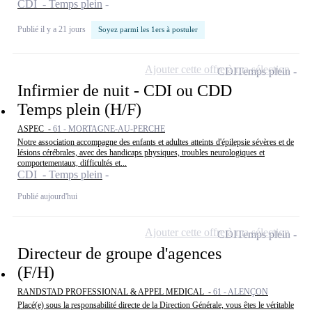
CDI - Temps plein
Publié il y a 21 jours
Soyez parmi les 1ers à postuler
Ajouter cette offre à ma sélection
CDI
Temps plein
Infirmier de nuit - CDI ou CDD
Temps plein (H/F)
ASPEC -
61 - MORTAGNE-AU-PERCHE
Notre association accompagne des enfants et adultes atteints d'épilepsie sévères et de
lésions cérébrales, avec des handicaps physiques, troubles neurologiques et
comportementaux, difficultés et...
CDI - Temps plein
Publié aujourd'hui
Ajouter cette offre à ma sélection
CDI
Temps plein
Directeur de groupe d'agences
(F/H)
RANDSTAD PROFESSIONAL & APPEL MEDICAL -
61 - ALENÇON
Placé(e) sous la responsabilité directe de la Direction Générale, vous êtes le véritable