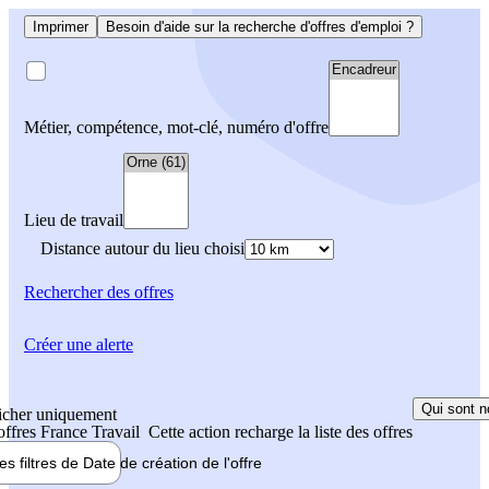
Imprimer
Besoin d'aide sur la recherche d'offres d'emploi ?
Métier, compétence, mot-clé, numéro d'offre
Lieu de travail
Distance autour du lieu choisi
Rechercher
des offres
Créer une alerte
Qui sont n
icher uniquement
 offres France Travail
Cette action recharge la liste des offres
les filtres de
Date de création
de l'offre