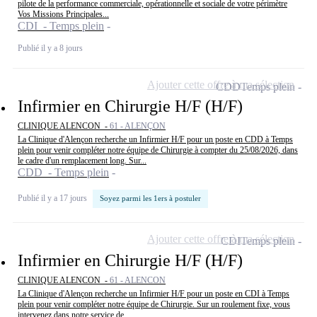
pilote de la performance commerciale, opérationnelle et sociale de votre périmètre
Vos Missions Principales...
CDI - Temps plein
Publié il y a 8 jours
Ajouter cette offre à ma sélection
CDD
Temps plein
Infirmier en Chirurgie H/F (H/F)
CLINIQUE ALENCON -
61 - ALENÇON
La Clinique d'Alençon recherche un Infirmier H/F pour un poste en CDD à Temps
plein pour venir compléter notre équipe de Chirurgie à compter du 25/08/2026, dans
le cadre d'un remplacement long. Sur...
CDD - Temps plein
Publié il y a 17 jours
Soyez parmi les 1ers à postuler
Ajouter cette offre à ma sélection
CDI
Temps plein
Infirmier en Chirurgie H/F (H/F)
CLINIQUE ALENCON -
61 - ALENCON
La Clinique d'Alençon recherche un Infirmier H/F pour un poste en CDI à Temps
plein pour venir compléter notre équipe de Chirurgie. Sur un roulement fixe, vous
intervenez dans notre service de...