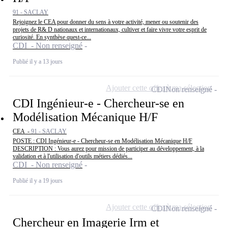
91 - SACLAY
Rejoignez le CEA pour donner du sens à votre activité, mener ou soutenir des
projets de R& D nationaux et internationaux, cultiver et faire vivre votre esprit de
curiosité. En synthèse quest-ce...
CDI - Non renseigné
Publié il y a 13 jours
Ajouter cette offre à ma sélection
CDI
Non renseigné
CDI Ingénieur-e - Chercheur-se en
Modélisation Mécanique H/F
CEA -
91 - SACLAY
POSTE : CDI Ingénieur-e - Chercheur-se en Modélisation Mécanique H/F
DESCRIPTION : Vous aurez pour mission de participer au développement, à la
validation et à l'utilisation d'outils métiers dédiés...
CDI - Non renseigné
Publié il y a 19 jours
Ajouter cette offre à ma sélection
CDI
Non renseigné
Chercheur en Imagerie Irm et