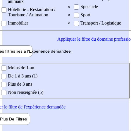
animaux
Spectacle
Hôtellerie - Restauration /
Tourisme / Animation
Sport
Immobilier
Transport / Logistique
Appliquer
le filtre du domaine professi
es filtres liés à l'
Expérience
demandée
ience demandée
Moins de 1 an
De 1 à 3 ans (1)
Plus de 3 ans
Non renseignée (5)
er
le filtre de l'expérience demandée
Plus De
Filtres