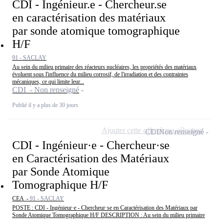
CDI - Ingénieur.e - Chercheur.se
en caractérisation des matériaux
par sonde atomique tomographique
H/F
91 - SACLAY
Au sein du milieu primaire des réacteurs nucléaires, les propriétés des matériaux
évoluent sous l'influence du milieu corrosif, de l'irradiation et des contraintes
mécaniques, ce qui limite leur...
CDI - Non renseigné
Publié il y a plus de 30 jours
Ajouter cette offre à ma sélection
CDI
Non renseigné
CDI - Ingénieur·e - Chercheur·se
en Caractérisation des Matériaux
par Sonde Atomique
Tomographique H/F
CEA -
91 - SACLAY
POSTE : CDI - Ingénieur·e - Chercheur·se en Caractérisation des Matériaux par
Sonde Atomique Tomographique H/F DESCRIPTION : Au sein du milieu primaire