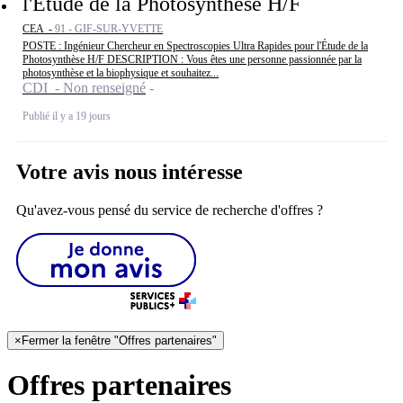
l'Étude de la Photosynthèse H/F
CEA -
91 - GIF-SUR-YVETTE
POSTE : Ingénieur Chercheur en Spectroscopies Ultra Rapides pour l'Étude de la
Photosynthèse H/F DESCRIPTION : Vous êtes une personne passionnée par la
photosynthèse et la biophysique et souhaitez...
CDI - Non renseigné
Publié il y a 19 jours
Votre avis nous intéresse
Qu'avez-vous pensé du service de recherche d'offres ?
×
Fermer la fenêtre "Offres partenaires"
Offres partenaires