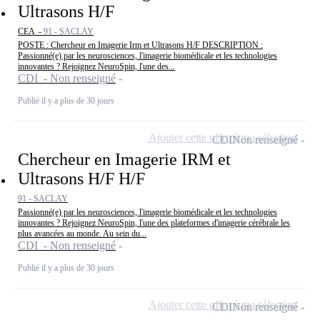
Ultrasons H/F
CEA -
91 - SACLAY
POSTE : Chercheur en Imagerie Irm et Ultrasons H/F DESCRIPTION :
Passionné(e) par les neurosciences, l'imagerie biomédicale et les technologies
innovantes ? Rejoignez NeuroSpin, l'une des...
CDI - Non renseigné
Publié il y a plus de 30 jours
Ajouter cette offre à ma sélection
CDI
Non renseigné
Chercheur en Imagerie IRM et
Ultrasons H/F H/F
91 - SACLAY
Passionné(e) par les neurosciences, l'imagerie biomédicale et les technologies
innovantes ? Rejoignez NeuroSpin, l'une des plateformes d'imagerie cérébrale les
plus avancées au monde. Au sein du...
CDI - Non renseigné
Publié il y a plus de 30 jours
Ajouter cette offre à ma sélection
CDI
Non renseigné