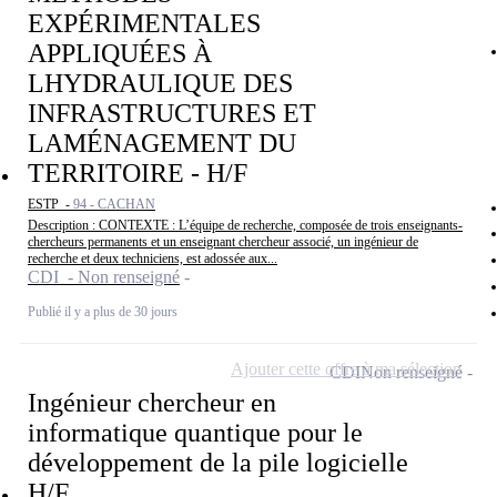
EXPÉRIMENTALES
APPLIQUÉES À
LHYDRAULIQUE DES
INFRASTRUCTURES ET
LAMÉNAGEMENT DU
TERRITOIRE - H/F
ESTP -
94 - CACHAN
Description : CONTEXTE : L’équipe de recherche, composée de trois enseignants-
chercheurs permanents et un enseignant chercheur associé, un ingénieur de
recherche et deux techniciens, est adossée aux...
CDI - Non renseigné
Publié il y a plus de 30 jours
Ajouter cette offre à ma sélection
CDI
Non renseigné
Ingénieur chercheur en
informatique quantique pour le
développement de la pile logicielle
H/F