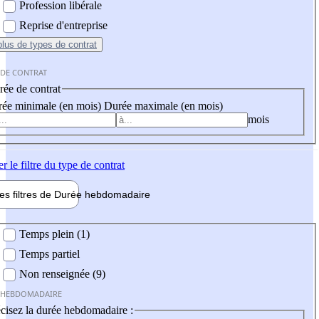
Profession libérale
Reprise d'entreprise
plus
de types de contrat
 DE CONTRAT
ée de contrat
ée minimale (en mois)
Durée maximale (en mois)
mois
er
le filtre du type de contrat
les filtres de
Durée hebdo
madaire
 hebdomadaire
Temps plein (1)
Temps partiel
Non renseignée (9)
 HEBDOMADAIRE
cisez la durée hebdomadaire :