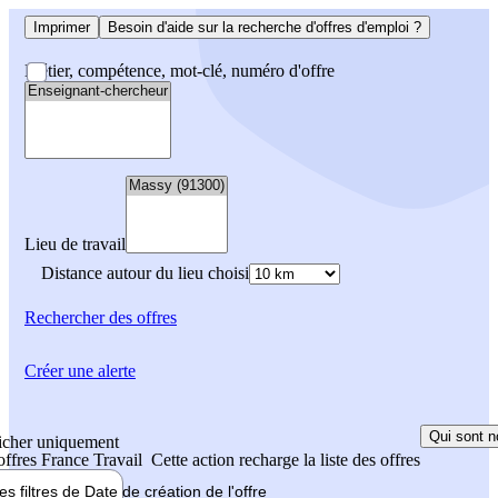
Imprimer
Besoin d'aide sur la recherche d'offres d'emploi ?
Métier, compétence, mot-clé, numéro d'offre
Lieu de travail
Distance autour du lieu choisi
Rechercher
des offres
Créer une alerte
Qui sont n
icher uniquement
 offres France Travail
Cette action recharge la liste des offres
les filtres de
Date de création
de l'offre