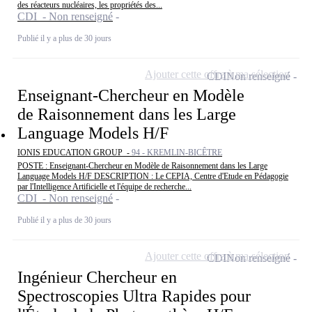
des réacteurs nucléaires, les propriétés des...
CDI - Non renseigné
Publié il y a plus de 30 jours
Ajouter cette offre à ma sélection
CDI
Non renseigné
Enseignant-Chercheur en Modèle
de Raisonnement dans les Large
Language Models H/F
IONIS EDUCATION GROUP -
94 - KREMLIN-BICÊTRE
POSTE : Enseignant-Chercheur en Modèle de Raisonnement dans les Large
Language Models H/F DESCRIPTION : Le CEPIA, Centre d'Etude en Pédagogie
par l'Intelligence Artificielle et l'équipe de recherche...
CDI - Non renseigné
Publié il y a plus de 30 jours
Ajouter cette offre à ma sélection
CDI
Non renseigné
Ingénieur Chercheur en
Spectroscopies Ultra Rapides pour