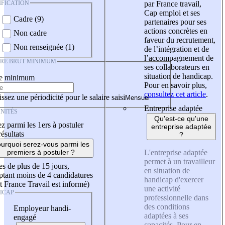
IFICATION
par France travail,
Cap emploi et ses
Cadre (9)
partenaires pour ses
actions concrètes en
Non cadre
faveur du recrutement,
Non renseignée (1)
de l’intégration et de
l’accompagnement de
IRE BRUT MINIMUM
ses collaborateurs en
situation de handicap.
re minimum
Pour en savoir plus,
consultez cet article
.
ssez une périodicité pour le salaire saisi
Entreprise adaptée
NITÉS
Qu'est-ce qu'une
z parmi les 1ers à postuler
entreprise adaptée
résultats
?
urquoi serez-vous parmi les
L'entreprise adaptée
premiers à postuler ?
permet à un travailleur
es de plus de 15 jours,
en situation de
tant moins de 4 candidatures
handicap d'exercer
t France Travail est informé)
une activité
ICAP
professionnelle dans
des conditions
Employeur handi-
adaptées à ses
engagé
capacités. Pour en