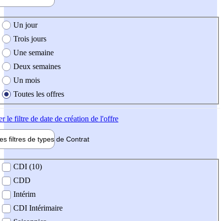
e création de l'offre
Un jour
Trois jours
Une semaine
Deux semaines
Un mois
Toutes les offres
er
le filtre de date de création de l'offre
les filtres de types de
Contrat
de contrat
CDI (10)
CDD
Intérim
CDI Intérimaire