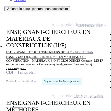
Distance
Afficher la carte
(contenu non-accessible)
Ajouter cette offre à ma sélection
CDI
Temps plein
ENSEIGNANT-CHERCHEUR EN
MATÉRIAUX DE
CONSTRUCTION (H/F)
ESTP - GRANDE ECOLE D'INGENIEURS DE LA C -
94 - CACHAN
ENSEIGNANT (E)-CHERCHEUR(EUSE) EN MATÉRIAUX DE
CONSTRUCTION - MATÉRIAUX BIO ET GÉOSOURCÉS Contexte : L'ESTP
recrute pour son campus de Cachan un(e) Enseignant(e)-Chercheur(euse)
spécialisé(e) en...
CDI - Temps plein
Publié il y a plus de 30 jours
Soyez parmi les 1ers à postuler
Ajouter cette offre à ma sélection
CDI
Non renseigné
ENSEIGNANT-CHERCHEUR EN
MÉTHODES