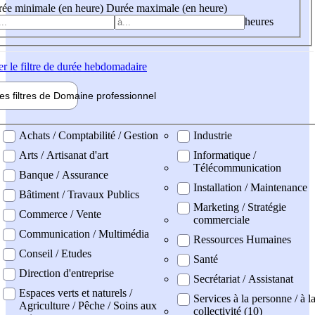
ée minimale (en heure)
Durée maximale (en heure)
heures
er
le filtre de durée hebdomadaire
les filtres de
Domaine pro
fessionnel
ne professionel
Achats / Comptabilité / Gestion
Industrie
Arts / Artisanat d'art
Informatique /
Télécommunication
Banque / Assurance
Installation / Maintenance
Bâtiment / Travaux Publics
Marketing / Stratégie
Commerce / Vente
commerciale
Communication / Multimédia
Ressources Humaines
Conseil / Etudes
Santé
Direction d'entreprise
Secrétariat / Assistanat
Espaces verts et naturels /
Services à la personne / à l
Agriculture / Pêche / Soins aux
collectivité (10)