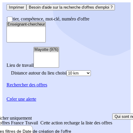
Imprimer
Besoin d'aide sur la recherche d'offres d'emploi ?
Métier, compétence, mot-clé, numéro d'offre
Lieu de travail
Distance autour du lieu choisi
Rechercher
des offres
Créer une alerte
Qui sont n
icher uniquement
 offres France Travail
Cette action recharge la liste des offres
les filtres de
Date de création
de l'offre