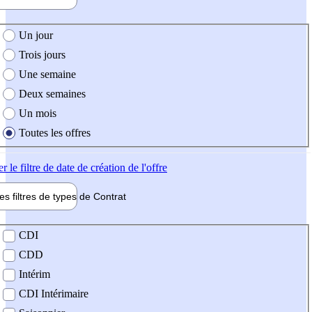
e création de l'offre
Un jour
Trois jours
Une semaine
Deux semaines
Un mois
Toutes les offres
er
le filtre de date de création de l'offre
les filtres de types de
Contrat
de contrat
CDI
CDD
Intérim
CDI Intérimaire