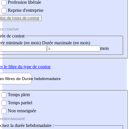
Profession libérale
Reprise d'entreprise
plus
de types de contrat
 DE CONTRAT
ée de contrat
ée minimale (en mois)
Durée maximale (en mois)
mois
er
le filtre du type de contrat
les filtres de
Durée hebdo
madaire
 hebdomadaire
Temps plein
Temps partiel
Non renseignée
 HEBDOMADAIRE
cisez la durée hebdomadaire :