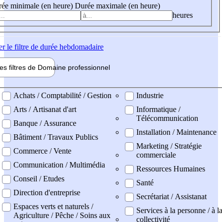
ée minimale (en heure)
Durée maximale (en heure)
heures
er
le filtre de durée hebdomadaire
les filtres de
Domaine pro
fessionnel
ne professionel
Achats / Comptabilité / Gestion
Industrie
Arts / Artisanat d'art
Informatique /
Télécommunication
Banque / Assurance
Installation / Maintenance
Bâtiment / Travaux Publics
Marketing / Stratégie
Commerce / Vente
commerciale
Communication / Multimédia
Ressources Humaines
Conseil / Etudes
Santé
Direction d'entreprise
Secrétariat / Assistanat
Espaces verts et naturels /
Services à la personne / à l
Agriculture / Pêche / Soins aux
collectivité