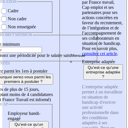
IFICATION
par France travail,
Cap emploi et ses
Cadre
partenaires pour ses
actions concrètes en
Non cadre
faveur du recrutement,
Non renseignée
de l’intégration et de
l’accompagnement de
IRE BRUT MINIMUM
ses collaborateurs en
situation de handicap.
re minimum
Pour en savoir plus,
consultez cet article
.
ssez une périodicité pour le salaire saisi
Entreprise adaptée
NITÉS
Qu'est-ce qu'une
z parmi les 1ers à postuler
entreprise adaptée
?
urquoi serez-vous parmi les
premiers à postuler ?
L'entreprise adaptée
es de plus de 15 jours,
permet à un travailleur
tant moins de 4 candidatures
en situation de
t France Travail est informé)
handicap d'exercer
ICAP
une activité
professionnelle dans
Employeur handi-
des conditions
engagé
adaptées à ses
Qu'est-ce qu'un
capacités. Pour en