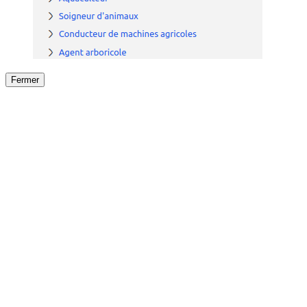
Fermer
Fermer
le détail de l'offre
/
Offre
sur
Offre précéden