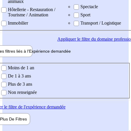
animaux
Spectacle
Hôtellerie - Restauration /
Tourisme / Animation
Sport
Immobilier
Transport / Logistique
Appliquer
le filtre du domaine professi
es filtres liés à l'
Expérience
demandée
ience demandée
Moins de 1 an
De 1 à 3 ans
Plus de 3 ans
Non renseignée
er
le filtre de l'expérience demandée
Plus De
Filtres