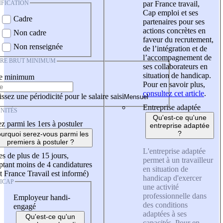
IFICATION
par France travail,
Cap emploi et ses
Cadre
partenaires pour ses
actions concrètes en
Non cadre
faveur du recrutement,
Non renseignée
de l’intégration et de
l’accompagnement de
IRE BRUT MINIMUM
ses collaborateurs en
situation de handicap.
re minimum
Pour en savoir plus,
consultez cet article
.
ssez une périodicité pour le salaire saisi
Entreprise adaptée
NITÉS
Qu'est-ce qu'une
z parmi les 1ers à postuler
entreprise adaptée
?
urquoi serez-vous parmi les
premiers à postuler ?
L'entreprise adaptée
es de plus de 15 jours,
permet à un travailleur
tant moins de 4 candidatures
en situation de
t France Travail est informé)
handicap d'exercer
ICAP
une activité
professionnelle dans
Employeur handi-
des conditions
engagé
adaptées à ses
Qu'est-ce qu'un
capacités. Pour en