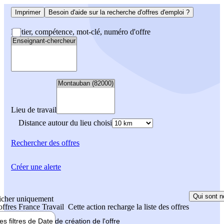
Imprimer
Besoin d'aide sur la recherche d'offres d'emploi ?
Métier, compétence, mot-clé, numéro d'offre
Lieu de travail
Distance autour du lieu choisi
Rechercher
des offres
Créer une alerte
Qui sont n
icher uniquement
 offres France Travail
Cette action recharge la liste des offres
les filtres de
Date de création
de l'offre