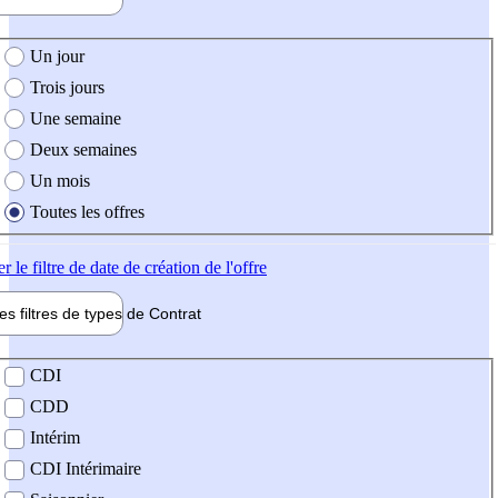
e création de l'offre
Un jour
Trois jours
Une semaine
Deux semaines
Un mois
Toutes les offres
er
le filtre de date de création de l'offre
les filtres de types de
Contrat
de contrat
CDI
CDD
Intérim
CDI Intérimaire