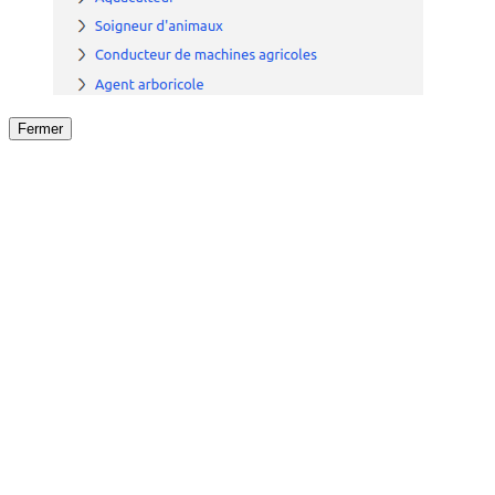
Fermer
Fermer
le détail de l'offre
/
Offre
sur
Offre précéden