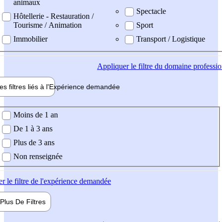
animaux
Spectacle
Hôtellerie - Restauration /
Tourisme / Animation
Sport
Immobilier
Transport / Logistique
Appliquer
le filtre du domaine professi
es filtres liés à l'
Expérience
demandée
ience demandée
Moins de 1 an
De 1 à 3 ans
Plus de 3 ans
Non renseignée
er
le filtre de l'expérience demandée
Plus De
Filtres