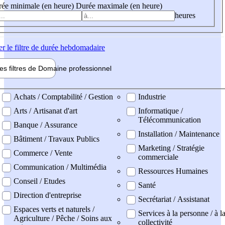
ée minimale (en heure)
Durée maximale (en heure)
heures
er
le filtre de durée hebdomadaire
les filtres de
Domaine pro
fessionnel
ne professionel
Achats / Comptabilité / Gestion
Industrie
Arts / Artisanat d'art
Informatique /
Télécommunication
Banque / Assurance
Installation / Maintenance
Bâtiment / Travaux Publics
Marketing / Stratégie
Commerce / Vente
commerciale
Communication / Multimédia
Ressources Humaines
Conseil / Etudes
Santé
Direction d'entreprise
Secrétariat / Assistanat
Espaces verts et naturels /
Services à la personne / à l
Agriculture / Pêche / Soins aux
collectivité