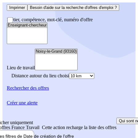
Imprimer
Besoin d'aide sur la recherche d'offres d'emploi ?
Métier, compétence, mot-clé, numéro d'offre
Lieu de travail
Distance autour du lieu choisi
Rechercher
des offres
Créer une alerte
Qui sont n
icher uniquement
 offres France Travail
Cette action recharge la liste des offres
les filtres de
Date de création
de l'offre