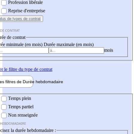
Profession libérale
Reprise d'entreprise
plus
de types de contrat
 DE CONTRAT
ée de contrat
ée minimale (en mois)
Durée maximale (en mois)
mois
er
le filtre du type de contrat
les filtres de
Durée hebdo
madaire
 hebdomadaire
Temps plein
Temps partiel
Non renseignée
 HEBDOMADAIRE
cisez la durée hebdomadaire :