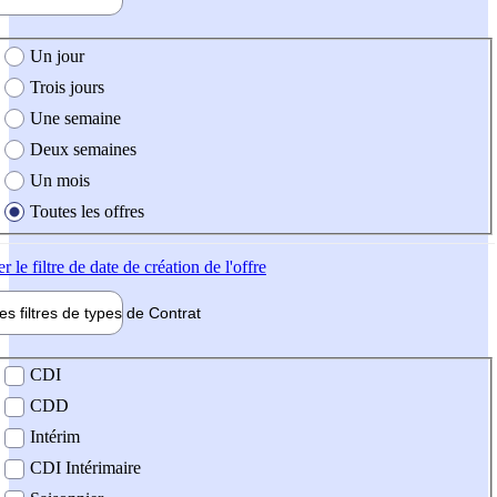
e création de l'offre
Un jour
Trois jours
Une semaine
Deux semaines
Un mois
Toutes les offres
er
le filtre de date de création de l'offre
les filtres de types de
Contrat
de contrat
CDI
CDD
Intérim
CDI Intérimaire