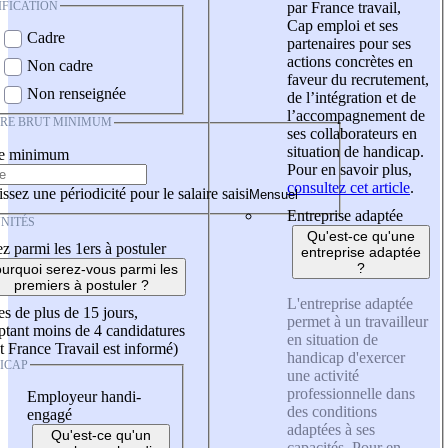
IFICATION
par France travail,
Cap emploi et ses
Cadre
partenaires pour ses
actions concrètes en
Non cadre
faveur du recrutement,
Non renseignée
de l’intégration et de
l’accompagnement de
IRE BRUT MINIMUM
ses collaborateurs en
situation de handicap.
re minimum
Pour en savoir plus,
consultez cet article
.
ssez une périodicité pour le salaire saisi
Entreprise adaptée
NITÉS
Qu'est-ce qu'une
z parmi les 1ers à postuler
entreprise adaptée
?
urquoi serez-vous parmi les
premiers à postuler ?
L'entreprise adaptée
es de plus de 15 jours,
permet à un travailleur
tant moins de 4 candidatures
en situation de
t France Travail est informé)
handicap d'exercer
ICAP
une activité
professionnelle dans
Employeur handi-
des conditions
engagé
adaptées à ses
Qu'est-ce qu'un
capacités. Pour en