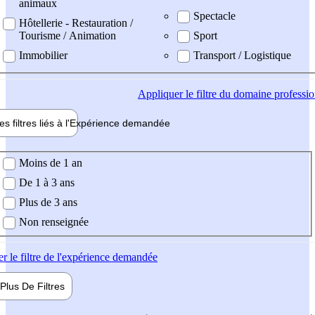
animaux
Spectacle
Hôtellerie - Restauration /
Tourisme / Animation
Sport
Immobilier
Transport / Logistique
Appliquer
le filtre du domaine professi
es filtres liés à l'
Expérience
demandée
ience demandée
Moins de 1 an
De 1 à 3 ans
Plus de 3 ans
Non renseignée
er
le filtre de l'expérience demandée
Plus De
Filtres