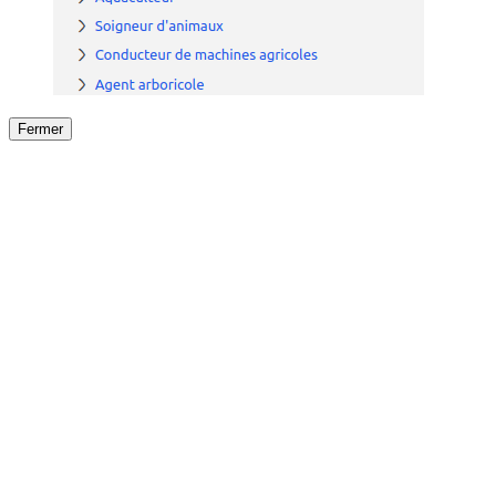
Fermer
Fermer
le détail de l'offre
/
Offre
sur
Offre précéden