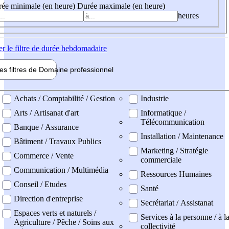
ée minimale (en heure)
Durée maximale (en heure)
heures
er
le filtre de durée hebdomadaire
les filtres de
Domaine pro
fessionnel
ne professionel
Achats / Comptabilité / Gestion
Industrie
Arts / Artisanat d'art
Informatique /
Télécommunication
Banque / Assurance
Installation / Maintenance
Bâtiment / Travaux Publics
Marketing / Stratégie
Commerce / Vente
commerciale
Communication / Multimédia
Ressources Humaines
Conseil / Etudes
Santé
Direction d'entreprise
Secrétariat / Assistanat
Espaces verts et naturels /
Services à la personne / à l
Agriculture / Pêche / Soins aux
collectivité