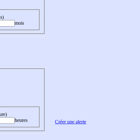
s)
mois
ure)
heures
Créer une alerte