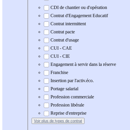
CDI de chantier ou d'opération
Contrat d'Engagement Educatif
Contrat intermittent
Contrat pacte
Contrat d'usage
CUI - CAE
CUI - CIE
Engagement à servir dans la réserve
Franchise
Insertion par l'activ.éco.
Portage salarial
Profession commerciale
Profession libérale
Reprise d'entreprise
Voir plus
de types de contrat