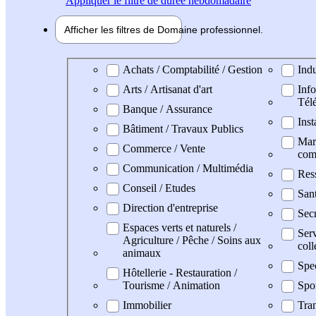
Appliquer
le filtre de durée hebdomadaire
Afficher les filtres de
Domaine pro
fessionnel
Domaine professionel
Achats / Comptabilité / Gestion
Indu
Arts / Artisanat d'art
Info
Tél
Banque / Assurance
Inst
Bâtiment / Travaux Publics
Mark
Commerce / Vente
com
Communication / Multimédia
Res
Conseil / Etudes
San
Direction d'entreprise
Secr
Espaces verts et naturels /
Serv
Agriculture / Pêche / Soins aux
coll
animaux
Spe
Hôtellerie - Restauration /
Tourisme / Animation
Spo
Immobilier
Tran