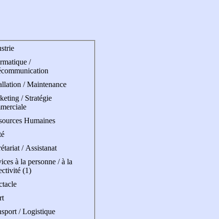
strie
rmatique /
écommunication
allation / Maintenance
eting / Stratégie
merciale
sources Humaines
té
étariat / Assistanat
ices à la personne / à la
ectivité (1)
ctacle
rt
sport / Logistique