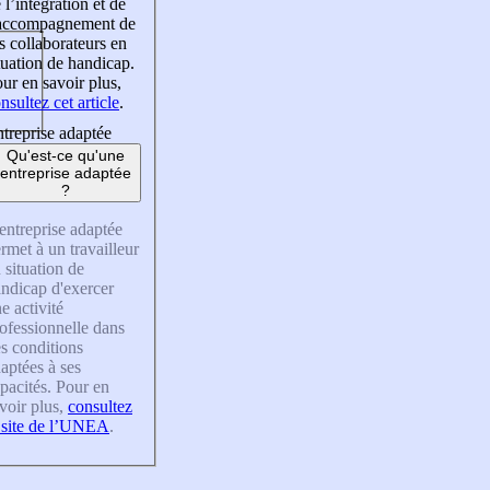
 l’intégration et de
’accompagnement de
s collaborateurs en
tuation de handicap.
ur en savoir plus,
nsultez cet article
.
treprise adaptée
Qu'est-ce qu'une
entreprise adaptée
?
entreprise adaptée
rmet à un travailleur
 situation de
ndicap d'exercer
e activité
ofessionnelle dans
s conditions
aptées à ses
pacités. Pour en
voir plus,
consultez
 site de l’UNEA
.