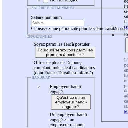
de
l
SALAIRE BRUT MINIMUM
se
si
Salaire minimum
Po
co
Choisissez une périodicité pour le salaire saisi
En
OPPORTUNITÉS
Soyez parmi les 1ers à postuler
Pourquoi serez-vous parmi les
premiers à postuler ?
L'
Offres de plus de 15 jours,
pe
comptant moins de 4 candidatures
en
(dont France Travail est informé)
ha
HANDICAP
un
pr
Employeur handi-
de
engagé
ad
Qu'est-ce qu'un
ca
employeur handi-
sa
engagé ?
le
Un employeur handi-
engagé est un
employeur reconnu