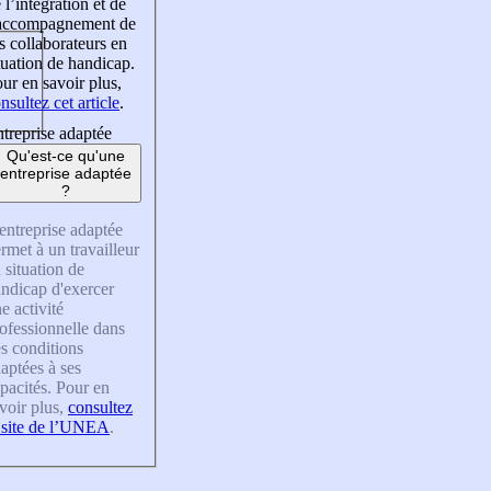
 l’intégration et de
’accompagnement de
s collaborateurs en
tuation de handicap.
ur en savoir plus,
nsultez cet article
.
treprise adaptée
Qu'est-ce qu'une
entreprise adaptée
?
entreprise adaptée
rmet à un travailleur
 situation de
ndicap d'exercer
e activité
ofessionnelle dans
s conditions
aptées à ses
pacités. Pour en
voir plus,
consultez
 site de l’UNEA
.