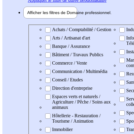
Appliquer
le filtre de durée hebdomadaire
Afficher les filtres de
Domaine pro
fessionnel
Domaine professionel
Achats / Comptabilité / Gestion
Indu
Arts / Artisanat d'art
Info
Tél
Banque / Assurance
Inst
Bâtiment / Travaux Publics
Mark
Commerce / Vente
com
Communication / Multimédia
Res
Conseil / Etudes
San
Direction d'entreprise
Secr
Espaces verts et naturels /
Serv
Agriculture / Pêche / Soins aux
coll
animaux
Spe
Hôtellerie - Restauration /
Tourisme / Animation
Spo
Immobilier
Tran