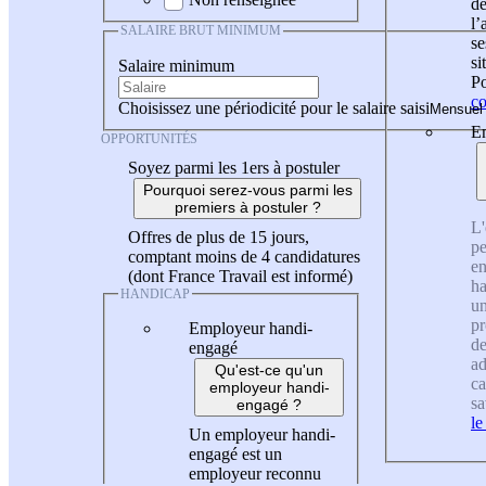
de
l
SALAIRE BRUT MINIMUM
se
si
Salaire minimum
Po
co
Choisissez une périodicité pour le salaire saisi
En
OPPORTUNITÉS
Soyez parmi les 1ers à postuler
Pourquoi serez-vous parmi les
premiers à postuler ?
L'
Offres de plus de 15 jours,
pe
comptant moins de 4 candidatures
en
(dont France Travail est informé)
ha
HANDICAP
un
pr
Employeur handi-
de
engagé
ad
Qu'est-ce qu'un
ca
employeur handi-
sa
engagé ?
le
Un employeur handi-
engagé est un
employeur reconnu