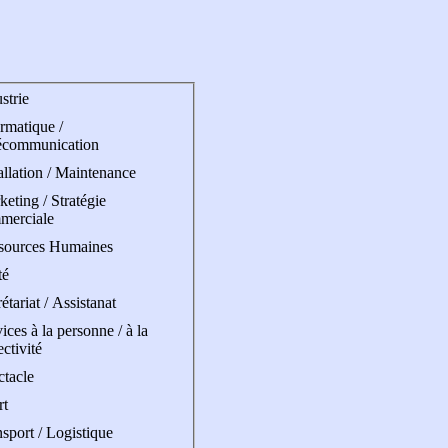
strie
rmatique /
écommunication
allation / Maintenance
eting / Stratégie
merciale
sources Humaines
té
étariat / Assistanat
ices à la personne / à la
ectivité
ctacle
rt
sport / Logistique