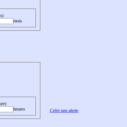
s)
mois
ure)
heures
Créer une alerte