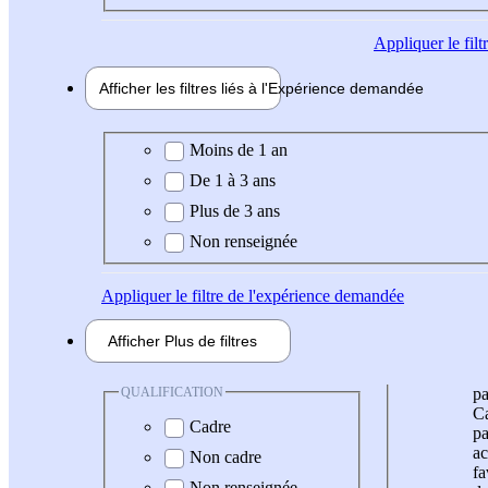
Appliquer
le fil
Afficher les filtres liés à l'
Expérience
demandée
Expérience demandée
Moins de 1 an
De 1 à 3 ans
Plus de 3 ans
Non renseignée
Appliquer
le filtre de l'expérience demandée
Afficher
Plus de
filtres
QUALIFICATION
pa
Ca
Cadre
pa
ac
Non cadre
fa
Non renseignée