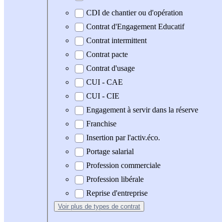
CDI de chantier ou d'opération
Contrat d'Engagement Educatif
Contrat intermittent
Contrat pacte
Contrat d'usage
CUI - CAE
CUI - CIE
Engagement à servir dans la réserve
Franchise
Insertion par l'activ.éco.
Portage salarial
Profession commerciale
Profession libérale
Reprise d'entreprise
Voir plus
de types de contrat