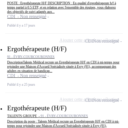
POSTE : Ergothérapeute H/F DESCRIPTION : En qualité d'ergothérapeute h/f à
temps partiel à 0.5 ETP, et en relation avec l'ensemble des équipes, vous élaborez
des objectifs de suivi adaptés aux...
CDI - Non renseigné
Publié il y a 17 jours
Ajouter cette offre à ma sélection
CDI
Non renseigné
Ergothérapeute (H/F)
91 - ÉVRY-COURCOURONNES
DescriptionTalents Médical recrute un Ergothérapeute H/F en CDI à mi-temps pour
rejoindre une Maison d'Accueil Spécialisée située à Evry (91), accompagnant des
adultes en situation de handicap...
CDI - Non renseigné
Publié il y a 25 jours
Ajouter cette offre à ma sélection
CDI
Non renseigné
Ergothérapeute (H/F)
TALENTS GROUPE -
91 - ÉVRY-COURCOURONNES
Description du poste : Talents Médical recrute un Ergothérapeute H/F en CDI à mi-
temps pour rejoindre une Maison d'Accueil Spécialisée située à Evry (91),