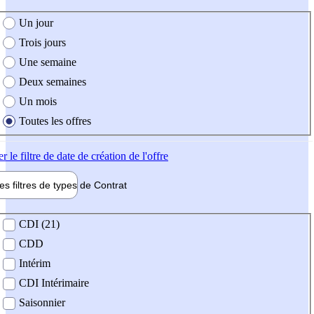
e création de l'offre
Un jour
Trois jours
Une semaine
Deux semaines
Un mois
Toutes les offres
er
le filtre de date de création de l'offre
les filtres de types de
Contrat
de contrat
CDI (21)
CDD
Intérim
CDI Intérimaire
Saisonnier