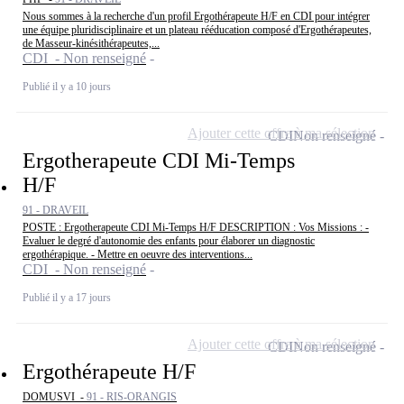
Nous sommes à la recherche d'un profil Ergothérapeute H/F en CDI pour intégrer
une équipe pluridisciplinaire et un plateau rééducation composé d'Ergothérapeutes,
de Masseur-kinésithérapeutes,...
CDI - Non renseigné
Publié il y a 10 jours
Ajouter cette offre à ma sélection
CDI
Non renseigné
Ergotherapeute CDI Mi-Temps
H/F
91 - DRAVEIL
POSTE : Ergotherapeute CDI Mi-Temps H/F DESCRIPTION : Vos Missions : -
Evaluer le degré d'autonomie des enfants pour élaborer un diagnostic
ergothérapique. - Mettre en oeuvre des interventions...
CDI - Non renseigné
Publié il y a 17 jours
Ajouter cette offre à ma sélection
CDI
Non renseigné
Ergothérapeute H/F
DOMUSVI -
91 - RIS-ORANGIS