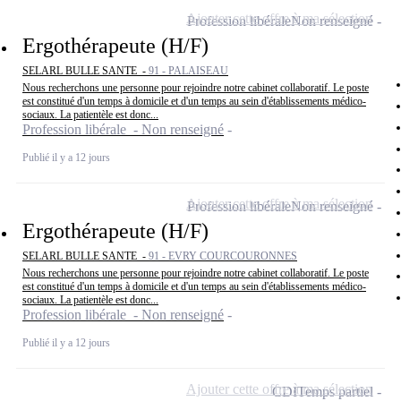
Ajouter cette offre à ma sélection
Profession libérale
Non renseigné
Ergothérapeute (H/F)
SELARL BULLE SANTE -
91 - PALAISEAU
Nous recherchons une personne pour rejoindre notre cabinet collaboratif. Le poste
est constitué d'un temps à domicile et d'un temps au sein d'établissements médico-
sociaux. La patientèle est donc...
Profession libérale - Non renseigné
Publié il y a 12 jours
Ajouter cette offre à ma sélection
Profession libérale
Non renseigné
Ergothérapeute (H/F)
SELARL BULLE SANTE -
91 - EVRY COURCOURONNES
Nous recherchons une personne pour rejoindre notre cabinet collaboratif. Le poste
est constitué d'un temps à domicile et d'un temps au sein d'établissements médico-
sociaux. La patientèle est donc...
Profession libérale - Non renseigné
Publié il y a 12 jours
Ajouter cette offre à ma sélection
CDI
Temps partiel