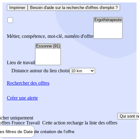
Imprimer
Besoin d'aide sur la recherche d'offres d'emploi ?
Métier, compétence, mot-clé, numéro d'offre
Lieu de travail
Distance autour du lieu choisi
Rechercher
des offres
Créer une alerte
Qui sont n
icher uniquement
 offres France Travail
Cette action recharge la liste des offres
les filtres de
Date de création
de l'offre