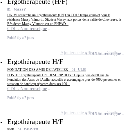
Ergothérapeute (H/F)
91 - MASSY
UNIVI recherche un Ergothérapeute (H/F) en CDI à temps complet pour la
résidence Massy Vilmorin. Située à Massy, aux portes de la vallée de Chevreuse, la
Résidence Massy Vilmorin est un EHPAD...
CDI - Non renseigné
Publié il y a 7 jours
Ajouter cette offre à ma sélection
CDI
Non renseigné
Ergothérapeute H/F
FONDATION DES AMIS DE L'ATELIER -
91 - ULIS
POSTE : Ergothérapeute H/F DESCRIPTION : Depuis plus de 60 ans, la
Fondation des Amis de l'Atelier accueille et accompagne plus de 4000 personnes en
situation de handicap réparties dans ses 100...
CDI - Non renseigné
Publié il y a 7 jours
Ajouter cette offre à ma sélection
CDI
Non renseigné
Ergothérapeute H/F
FHF -
91 - DRAVEIL