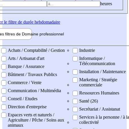
heures
er
le filtre de durée hebdomadaire
les filtres de
Domaine pro
fessionnel
ne professionel
Achats / Comptabilité / Gestion
Industrie
Arts / Artisanat d'art
Informatique /
Télécommunication
Banque / Assurance
Installation / Maintenance
Bâtiment / Travaux Publics
Marketing / Stratégie
Commerce / Vente
commerciale
Communication / Multimédia
Ressources Humaines
Conseil / Etudes
Santé (26)
Direction d'entreprise
Secrétariat / Assistanat
Espaces verts et naturels /
Services à la personne / à l
Agriculture / Pêche / Soins aux
collectivité
animaux