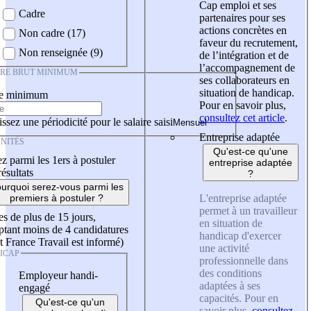
Cap emploi et ses
Cadre
partenaires pour ses
actions concrètes en
Non cadre (17)
faveur du recrutement,
Non renseignée (9)
de l’intégration et de
l’accompagnement de
IRE BRUT MINIMUM
ses collaborateurs en
situation de handicap.
re minimum
Pour en savoir plus,
consultez cet article
.
ssez une périodicité pour le salaire saisi
Entreprise adaptée
NITÉS
Qu'est-ce qu'une
z parmi les 1ers à postuler
entreprise adaptée
résultats
?
urquoi serez-vous parmi les
L'entreprise adaptée
premiers à postuler ?
permet à un travailleur
es de plus de 15 jours,
en situation de
tant moins de 4 candidatures
handicap d'exercer
t France Travail est informé)
une activité
ICAP
professionnelle dans
des conditions
Employeur handi-
adaptées à ses
engagé
capacités. Pour en
Qu'est-ce qu'un
savoir plus,
consultez