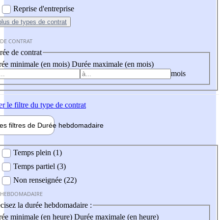
Reprise d'entreprise
plus
de types de contrat
 DE CONTRAT
ée de contrat
ée minimale (en mois)
Durée maximale (en mois)
mois
er
le filtre du type de contrat
les filtres de
Durée hebdo
madaire
 hebdomadaire
Temps plein (1)
Temps partiel (3)
Non renseignée (22)
 HEBDOMADAIRE
cisez la durée hebdomadaire :
ée minimale (en heure)
Durée maximale (en heure)