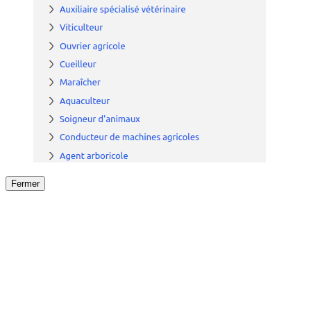
Fermer
Fermer
le détail de l'offre
/
Offre
sur
Offre précéden