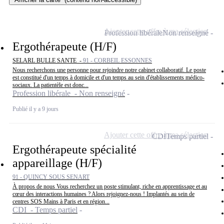
Ajouter cette offre à ma sélection
Profession libérale
Non renseigné
Ergothérapeute (H/F)
SELARL BULLE SANTE -
91 - CORBEIL ESSONNES
Nous recherchons une personne pour rejoindre notre cabinet collaboratif. Le poste
est constitué d'un temps à domicile et d'un temps au sein d'établissements médico-
sociaux. La patientèle est donc...
Profession libérale - Non renseigné
Publié il y a 9 jours
Ajouter cette offre à ma sélection
CDI
Temps partiel
Ergothérapeute spécialité
appareillage (H/F)
91 - QUINCY SOUS SENART
À propos de nous Vous recherchez un poste stimulant, riche en apprentissage et au
cœur des interactions humaines ? Alors rejoignez-nous ! Implantés au sein de
centres SOS Mains à Paris et en région...
CDI - Temps partiel