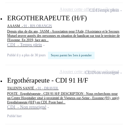
Ajouter cette offre à ma sélection
CDI
Temps plein
ERGOTHERAPEUTE (H/F)
AAASM -
91 - RIS ORANGIS
Depuis plus de dix ans, 3ASM - Association pour l'Aide, l'Assistance et le Secours
Mutuel œuvre auprès des personnes en situation de handicap sur tout le territoire de
l'Essonne. En 2019, face aux...
CDI - Temps plein
Publié il y a plus de 30 jours
Soyez parmi les 1ers à postuler
Ajouter cette offre à ma sélection
CDI
Non renseigné
Ergothérapeute - CDI 91 H/F
TALENTS SANTÉ -
91 - DRAVEIL
POSTE : Ergothérapeute - CDI 91 H/F DESCRIPTION : Nous recherchons pour
un Centre Hospitalier situé à proximité de Vigneux-sur-Seine - Essonne (91), un(e)
Ergothérapeute (H/F) en CDI. Poste basé...
CDI - Non renseigné
Publié hier