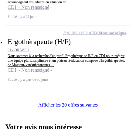
accompagnant des adultes en situation de...
CDI - Non renseigné
Publié il y a 25 jours
Ajouter cette offre à ma sélection
CDI
Non renseigné
Ergothérapeute (H/F)
91 - DRAVEIL
Nous sommes à la recherche d'un profil Ergothérapeute H/F en CDI pour intégrer
une équipe pluridisciplinaire et un plateau rééducation composé d'Ergothérapeutes,
de Masseur-kinésithérapeutes,...
CDI - Non renseigné
Publié il y a plus de 30 jours
Afficher les 20 offres suivantes
Votre avis nous intéresse