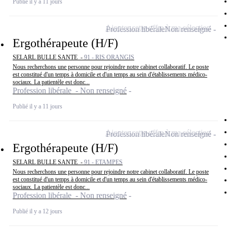
Publié il y a 11 jours
Ajouter cette offre à ma sélection
Profession libérale
Non renseigné
Ergothérapeute (H/F)
SELARL BULLE SANTE -
91 - RIS ORANGIS
Nous recherchons une personne pour rejoindre notre cabinet collaboratif. Le poste
est constitué d'un temps à domicile et d'un temps au sein d'établissements médico-
sociaux. La patientèle est donc...
Profession libérale - Non renseigné
Publié il y a 11 jours
Ajouter cette offre à ma sélection
Profession libérale
Non renseigné
Ergothérapeute (H/F)
SELARL BULLE SANTE -
91 - ETAMPES
Nous recherchons une personne pour rejoindre notre cabinet collaboratif. Le poste
est constitué d'un temps à domicile et d'un temps au sein d'établissements médico-
sociaux. La patientèle est donc...
Profession libérale - Non renseigné
Publié il y a 12 jours