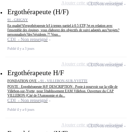
Ajouter cette offre à ma sélection
CDI
Non renseigné
Ergothérapeute (H/F)
91 - GRIGNY
En qualité?d'ergothérapeute h/f à temps partiel à 0.5 ETP,?et en relation avec
l'ensemble des équipes, vous élaborez des objectifs de suivi adaptés aux?projets?
personnalisés?des?résidents.?? Vous...
CDI - Non renseigné
Publié il y a 3 jours
Ajouter cette offre à ma sélection
CDI
Non renseigné
Ergothérapeute H/F
FONDATION OVE -
91 - VILLEBON-SUR-YVETTE
POSTE : Ergothérapeute H/F DESCRIPTION : Poste à pourvoir sur la ville de
Villebon-sur-Yvette, pour l'établissement EAM Villebon. Ouverture du CAP
VILLEBON (Cité de l'Autonomie et du...
CDI - Non renseigné
Publié il y a 6 jours
Ajouter cette offre à ma sélection
CDI
Non renseigné