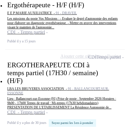
Ergothérapeute - H/F (H/F)
E E P.MARIE AUXILIATRICE -
91 - DRAVEIL
Les missions du poste Vos Missions : - Evaluer le degré d'autonomie des enfants
pour élaborer un diagnostic ergothérapique. - Mettre en œuvre des interventions
visant le maintien de l'autonomie...
CDI - Temps partiel
Publié il y a 15 jours
Ajouter cette offre à ma sélection
CDI
Temps partiel
ERGOTHERAPEUTE CDI à
temps partiel (17H30 / semaine)
(H/F)
LBA LES BRUYERES ASSOCIATION -
91 - BALLANCOURT-SUR-
ESSONNE
Lieu : Ballancourt-sur-Essonne (91) Prise de poste : Septembre 2026 Horaires :
9h00 - 17h00 Temps de travail : Mi-temps (17h30 hebdomadaires)
PRESENTATION DE L'ETABLISSEMENT La Résidence Autonomie de...
CDI - Temps partiel
Publié il y a plus de 30 jours
Soyez parmi les 1ers à postuler