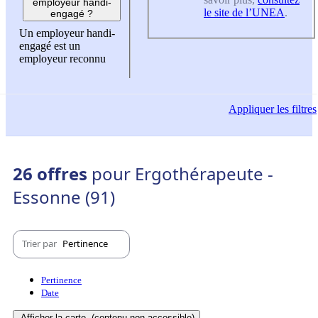
employeur handi-
le site de l’UNEA
.
engagé ?
Un employeur handi-
engagé est un
employeur reconnu
Appliquer
les filtres
26 offres
pour Ergothérapeute -
Essonne (91)
Trier par
Pertinence
Pertinence
Date
Afficher la carte
(contenu non-accessible)