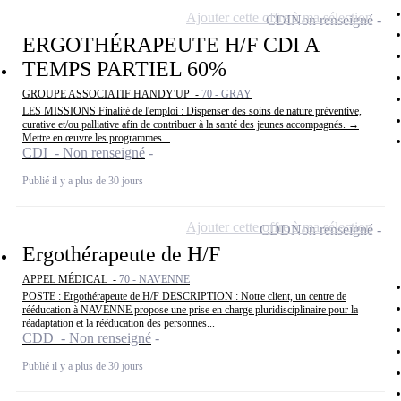
Ajouter cette offre à ma sélection
CDI
Non renseigné
ERGOTHÉRAPEUTE H/F CDI A
TEMPS PARTIEL 60%
GROUPE ASSOCIATIF HANDY'UP -
70 - GRAY
LES MISSIONS Finalité de l'emploi : Dispenser des soins de nature préventive,
curative et/ou palliative afin de contribuer à la santé des jeunes accompagnés. →
Mettre en œuvre les programmes...
CDI - Non renseigné
Publié il y a plus de 30 jours
Ajouter cette offre à ma sélection
CDD
Non renseigné
Ergothérapeute de H/F
APPEL MÉDICAL -
70 - NAVENNE
POSTE : Ergothérapeute de H/F DESCRIPTION : Notre client, un centre de
rééducation à NAVENNE propose une prise en charge pluridisciplinaire pour la
réadaptation et la rééducation des personnes...
CDD - Non renseigné
Publié il y a plus de 30 jours