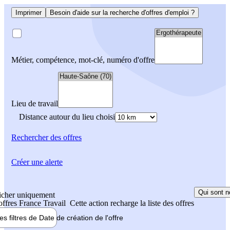
Imprimer
Besoin d'aide sur la recherche d'offres d'emploi ?
Métier, compétence, mot-clé, numéro d'offre
Lieu de travail
Distance autour du lieu choisi
Rechercher
des offres
Créer une alerte
Qui sont n
icher uniquement
 offres France Travail
Cette action recharge la liste des offres
les filtres de
Date de création
de l'offre