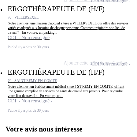
CDI
Non renseigné
ERGOTHÉRAPEUTE DE (H/F)
70 - VILLERSEXEL
Notre client est une maison d'accueil située à VILLERSEXEL qui offre des services
variés et adaptés aux besoins de chaque personne. Comment rejoindre son lieu de
travail ? - En voiture, un parking...
CDI - Non renseigné
Publié il y a plus de 30 jours
Ajouter cette offre à ma sélection
CDI
Non renseigné
ERGOTHÉRAPEUTE DE (H/F)
70 - SAINT-RÉMY-EN-COMTÉ
Notre client est un établissement médical situé à ST REMY EN COMTE, offrant
une gamme complète de services de santé de qualité aux patients. Pour rejoindre
votre lieu de travail : - En voiture, un...
CDI - Non renseigné
Publié il y a plus de 30 jours
Votre avis nous intéresse