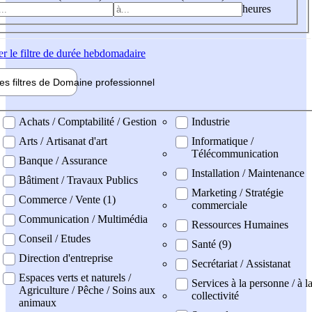
heures
er
le filtre de durée hebdomadaire
les filtres de
Domaine pro
fessionnel
ne professionel
Achats / Comptabilité / Gestion
Industrie
Arts / Artisanat d'art
Informatique /
Télécommunication
Banque / Assurance
Installation / Maintenance
Bâtiment / Travaux Publics
Marketing / Stratégie
Commerce / Vente (1)
commerciale
Communication / Multimédia
Ressources Humaines
Conseil / Etudes
Santé (9)
Direction d'entreprise
Secrétariat / Assistanat
Espaces verts et naturels /
Services à la personne / à l
Agriculture / Pêche / Soins aux
collectivité
animaux