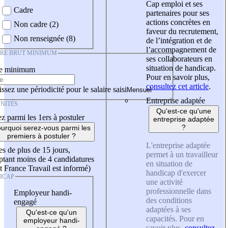
Cap emploi et ses
Cadre
partenaires pour ses
actions concrètes en
Non cadre (2)
faveur du recrutement,
Non renseignée (8)
de l’intégration et de
l’accompagnement de
IRE BRUT MINIMUM
ses collaborateurs en
situation de handicap.
re minimum
Pour en savoir plus,
consultez cet article
.
ssez une périodicité pour le salaire saisi
Entreprise adaptée
NITÉS
Qu'est-ce qu'une
z parmi les 1ers à postuler
entreprise adaptée
?
urquoi serez-vous parmi les
premiers à postuler ?
L'entreprise adaptée
es de plus de 15 jours,
permet à un travailleur
tant moins de 4 candidatures
en situation de
t France Travail est informé)
handicap d'exercer
ICAP
une activité
professionnelle dans
Employeur handi-
des conditions
engagé
adaptées à ses
Qu'est-ce qu'un
capacités. Pour en
employeur handi-
savoir plus,
consultez