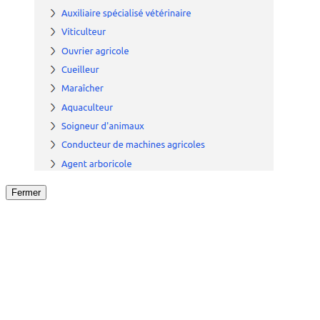
Fermer
Fermer
le détail de l'offre
/
Offre
sur
Offre précéden