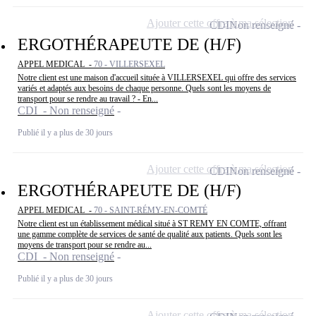
Ajouter cette offre à ma sélection
CDI
Non renseigné
ERGOTHÉRAPEUTE DE (H/F)
APPEL MEDICAL -
70 - VILLERSEXEL
Notre client est une maison d'accueil située à VILLERSEXEL qui offre des services
variés et adaptés aux besoins de chaque personne. Quels sont les moyens de
transport pour se rendre au travail ? - En...
CDI - Non renseigné
Publié il y a plus de 30 jours
Ajouter cette offre à ma sélection
CDI
Non renseigné
ERGOTHÉRAPEUTE DE (H/F)
APPEL MEDICAL -
70 - SAINT-RÉMY-EN-COMTÉ
Notre client est un établissement médical situé à ST REMY EN COMTE, offrant
une gamme complète de services de santé de qualité aux patients. Quels sont les
moyens de transport pour se rendre au...
CDI - Non renseigné
Publié il y a plus de 30 jours
Ajouter cette offre à ma sélection