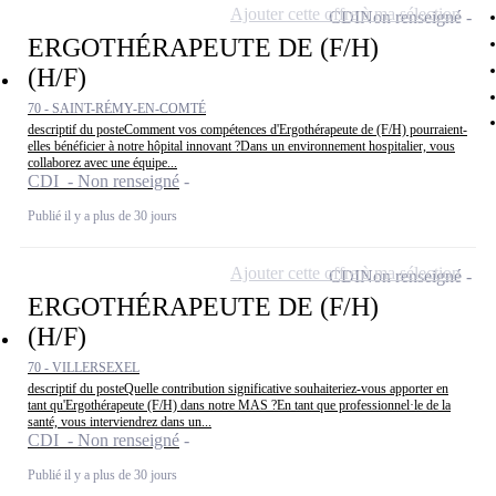
Ajouter cette offre à ma sélection
CDI
Non renseigné
ERGOTHÉRAPEUTE DE (F/H)
(H/F)
70 - SAINT-RÉMY-EN-COMTÉ
descriptif du posteComment vos compétences d'Ergothérapeute de (F/H) pourraient-
elles bénéficier à notre hôpital innovant ?Dans un environnement hospitalier, vous
collaborez avec une équipe...
CDI - Non renseigné
Publié il y a plus de 30 jours
Ajouter cette offre à ma sélection
CDI
Non renseigné
ERGOTHÉRAPEUTE DE (F/H)
(H/F)
70 - VILLERSEXEL
descriptif du posteQuelle contribution significative souhaiteriez-vous apporter en
tant qu'Ergothérapeute (F/H) dans notre MAS ?En tant que professionnel·le de la
santé, vous interviendrez dans un...
CDI - Non renseigné
Publié il y a plus de 30 jours