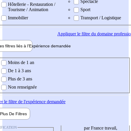
Spectacle
Hôtellerie - Restauration /
Tourisme / Animation
Sport
Immobilier
Transport / Logistique
Appliquer
le filtre du domaine professi
es filtres liés à l'
Expérience
demandée
ience demandée
Moins de 1 an
De 1 à 3 ans
Plus de 3 ans
Non renseignée
er
le filtre de l'expérience demandée
Plus De
Filtres
IFICATION
par France travail,