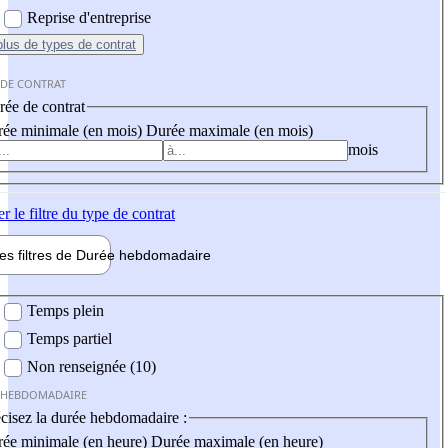
Reprise d'entreprise
plus
de types de contrat
 DE CONTRAT
ée de contrat
ée minimale (en mois)
Durée maximale (en mois)
mois
er
le filtre du type de contrat
les filtres de
Durée hebdo
madaire
 hebdomadaire
Temps plein
Temps partiel
Non renseignée (10)
 HEBDOMADAIRE
cisez la durée hebdomadaire :
ée minimale (en heure)
Durée maximale (en heure)