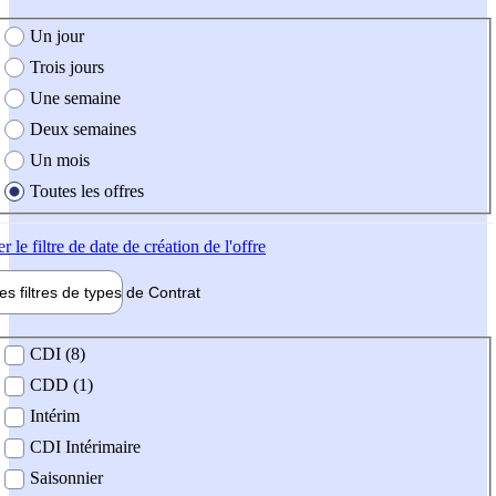
e création de l'offre
Un jour
Trois jours
Une semaine
Deux semaines
Un mois
Toutes les offres
er
le filtre de date de création de l'offre
les filtres de types de
Contrat
de contrat
CDI (8)
CDD (1)
Intérim
CDI Intérimaire
Saisonnier