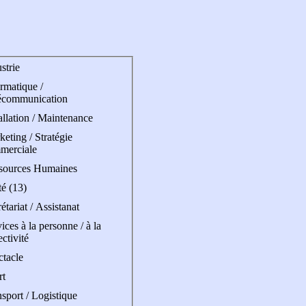
strie
rmatique /
écommunication
allation / Maintenance
eting / Stratégie
merciale
sources Humaines
é (13)
étariat / Assistanat
ices à la personne / à la
ectivité
ctacle
rt
sport / Logistique