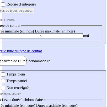
Reprise d'entreprise
plus
de types de contrat
 DE CONTRAT
ée de contrat
ée minimale (en mois)
Durée maximale (en mois)
mois
er
le filtre du type de contrat
les filtres de
Durée hebdo
madaire
 hebdomadaire
Temps plein
Temps partiel
Non renseignée
 HEBDOMADAIRE
cisez la durée hebdomadaire :
ée minimale (en heure)
Durée maximale (en heure)