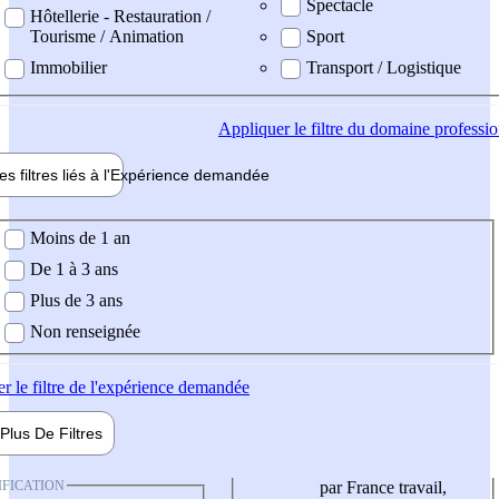
Spectacle
Hôtellerie - Restauration /
Tourisme / Animation
Sport
Immobilier
Transport / Logistique
Appliquer
le filtre du domaine professi
es filtres liés à l'
Expérience
demandée
ience demandée
Moins de 1 an
De 1 à 3 ans
Plus de 3 ans
Non renseignée
er
le filtre de l'expérience demandée
Plus De
Filtres
IFICATION
par France travail,