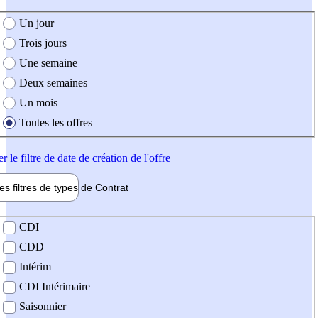
e création de l'offre
Un jour
Trois jours
Une semaine
Deux semaines
Un mois
Toutes les offres
er
le filtre de date de création de l'offre
les filtres de types de
Contrat
de contrat
CDI
CDD
Intérim
CDI Intérimaire
Saisonnier