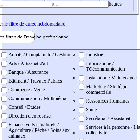
heures
er
le filtre de durée hebdomadaire
les filtres de
Domaine pro
fessionnel
ne professionel
Achats / Comptabilité / Gestion
Industrie
Arts / Artisanat d'art
Informatique /
Télécommunication
Banque / Assurance
Installation / Maintenance
Bâtiment / Travaux Publics
Marketing / Stratégie
Commerce / Vente
commerciale
Communication / Multimédia
Ressources Humaines
Conseil / Etudes
Santé
Direction d'entreprise
Secrétariat / Assistanat
Espaces verts et naturels /
Services à la personne / à l
Agriculture / Pêche / Soins aux
collectivité
animaux