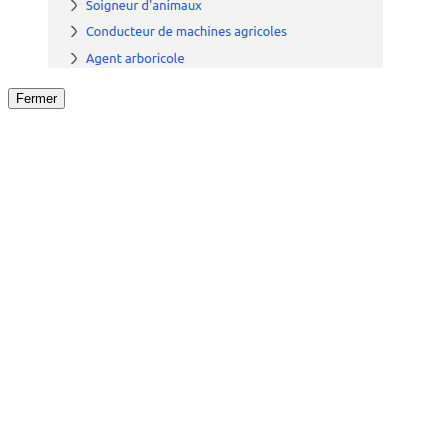
Fermer
Fermer
le détail de l'offre
/
Offre
sur
Offre précéden