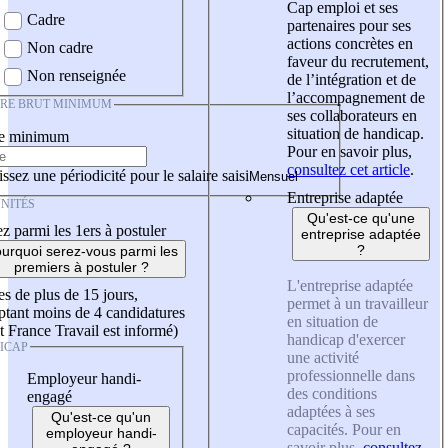
Cap emploi et ses
Cadre
partenaires pour ses
actions concrètes en
Non cadre
faveur du recrutement,
Non renseignée
de l’intégration et de
l’accompagnement de
IRE BRUT MINIMUM
ses collaborateurs en
situation de handicap.
re minimum
Pour en savoir plus,
consultez cet article
.
ssez une périodicité pour le salaire saisi
Entreprise adaptée
NITÉS
Qu'est-ce qu'une
z parmi les 1ers à postuler
entreprise adaptée
?
urquoi serez-vous parmi les
premiers à postuler ?
L'entreprise adaptée
es de plus de 15 jours,
permet à un travailleur
tant moins de 4 candidatures
en situation de
t France Travail est informé)
handicap d'exercer
ICAP
une activité
professionnelle dans
Employeur handi-
des conditions
engagé
adaptées à ses
Qu'est-ce qu'un
capacités. Pour en
employeur handi-
savoir plus,
consultez