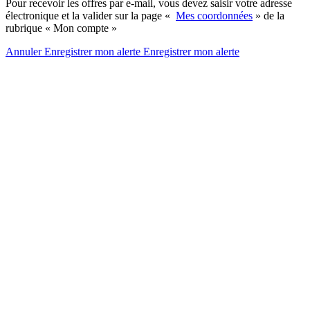
Pour recevoir les offres par e-mail, vous devez saisir votre adresse
électronique et la valider sur la page «
Mes coordonnées
» de la
rubrique « Mon compte »
Annuler
Enregistrer mon alerte
Enregistrer
mon alerte