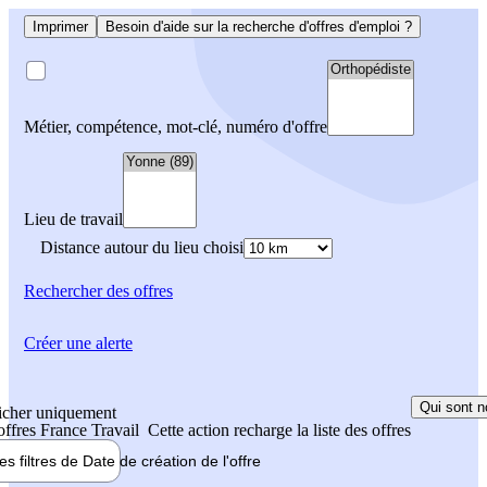
Imprimer
Besoin d'aide sur la recherche d'offres d'emploi ?
Métier, compétence, mot-clé, numéro d'offre
Lieu de travail
Distance autour du lieu choisi
Rechercher
des offres
Créer une alerte
Qui sont n
icher uniquement
 offres France Travail
Cette action recharge la liste des offres
les filtres de
Date de création
de l'offre