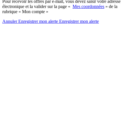
Pour recevoir les offres par e-mail, vous devez saisir votre adresse
électronique et la valider sur la page «
Mes coordonnées
» de la
rubrique « Mon compte »
Annuler
Enregistrer mon alerte
Enregistrer
mon alerte