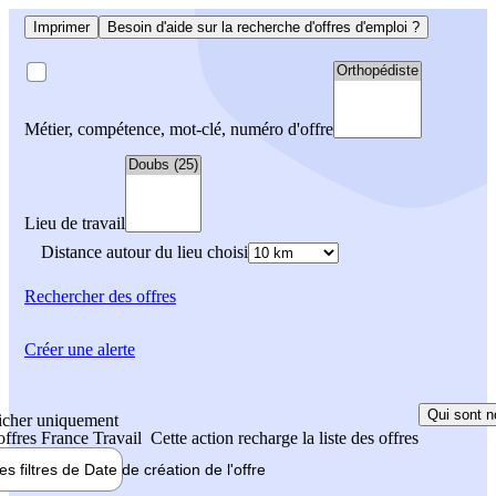
Imprimer
Besoin d'aide sur la recherche d'offres d'emploi ?
Métier, compétence, mot-clé, numéro d'offre
Lieu de travail
Distance autour du lieu choisi
Rechercher
des offres
Créer une alerte
Qui sont n
icher uniquement
 offres France Travail
Cette action recharge la liste des offres
les filtres de
Date de création
de l'offre