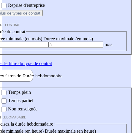
Reprise d'entreprise
plus
de types de contrat
 DE CONTRAT
ée de contrat
ée minimale (en mois)
Durée maximale (en mois)
mois
er
le filtre du type de contrat
les filtres de
Durée hebdo
madaire
 hebdomadaire
Temps plein
Temps partiel
Non renseignée
 HEBDOMADAIRE
cisez la durée hebdomadaire :
ée minimale (en heure)
Durée maximale (en heure)