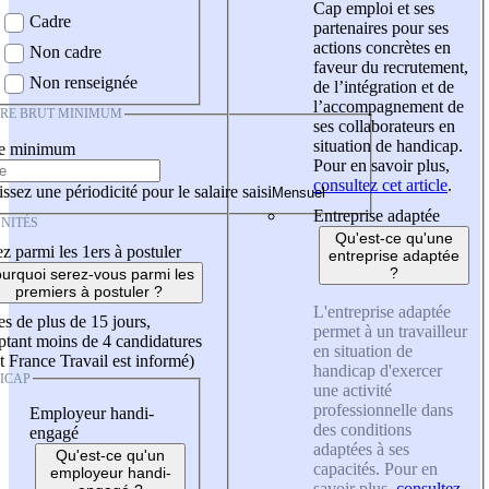
Cap emploi et ses
Cadre
partenaires pour ses
actions concrètes en
Non cadre
faveur du recrutement,
Non renseignée
de l’intégration et de
l’accompagnement de
IRE BRUT MINIMUM
ses collaborateurs en
situation de handicap.
re minimum
Pour en savoir plus,
consultez cet article
.
ssez une périodicité pour le salaire saisi
Entreprise adaptée
NITÉS
Qu'est-ce qu'une
z parmi les 1ers à postuler
entreprise adaptée
?
urquoi serez-vous parmi les
premiers à postuler ?
L'entreprise adaptée
es de plus de 15 jours,
permet à un travailleur
tant moins de 4 candidatures
en situation de
t France Travail est informé)
handicap d'exercer
ICAP
une activité
professionnelle dans
Employeur handi-
des conditions
engagé
adaptées à ses
Qu'est-ce qu'un
capacités. Pour en
employeur handi-
savoir plus,
consultez