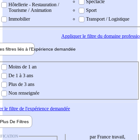
Spectacle
Hôtellerie - Restauration /
Tourisme / Animation
Sport
Immobilier
Transport / Logistique
Appliquer
le filtre du domaine professi
es filtres liés à l'
Expérience
demandée
ience demandée
Moins de 1 an
De 1 à 3 ans
Plus de 3 ans
Non renseignée
er
le filtre de l'expérience demandée
Plus De
Filtres
IFICATION
par France travail,