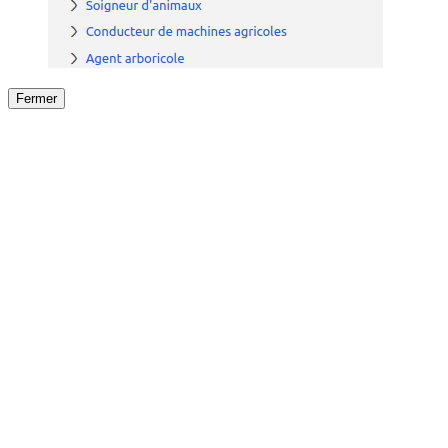
Fermer
Fermer
le détail de l'offre
/
Offre
sur
Offre précéden