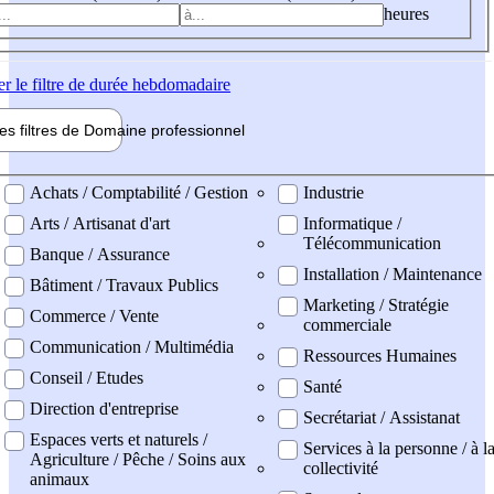
heures
er
le filtre de durée hebdomadaire
les filtres de
Domaine pro
fessionnel
ne professionel
Achats / Comptabilité / Gestion
Industrie
Arts / Artisanat d'art
Informatique /
Télécommunication
Banque / Assurance
Installation / Maintenance
Bâtiment / Travaux Publics
Marketing / Stratégie
Commerce / Vente
commerciale
Communication / Multimédia
Ressources Humaines
Conseil / Etudes
Santé
Direction d'entreprise
Secrétariat / Assistanat
Espaces verts et naturels /
Services à la personne / à l
Agriculture / Pêche / Soins aux
collectivité
animaux