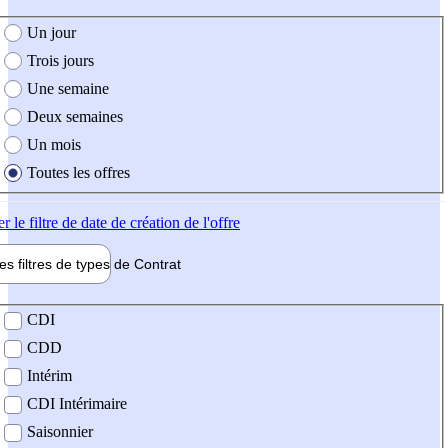
e création de l'offre
Un jour
Trois jours
Une semaine
Deux semaines
Un mois
Toutes les offres
er
le filtre de date de création de l'offre
les filtres de types de
Contrat
de contrat
CDI
CDD
Intérim
CDI Intérimaire
Saisonnier