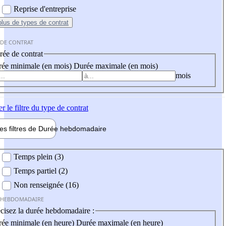
Reprise d'entreprise
plus
de types de contrat
 DE CONTRAT
ée de contrat
ée minimale (en mois)
Durée maximale (en mois)
mois
er
le filtre du type de contrat
les filtres de
Durée hebdo
madaire
 hebdomadaire
Temps plein (3)
Temps partiel (2)
Non renseignée (16)
 HEBDOMADAIRE
cisez la durée hebdomadaire :
ée minimale (en heure)
Durée maximale (en heure)