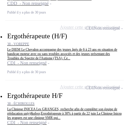
CDD - Non renseigné
Publié il y a plus de 30 jours
Ajouter cette offre à ma sélection
CDI
Non renseigné
Ergothérapeute (H/F)
38 - VOREPPE
Le DIEM Le Chevalon accompagne des jeunes âgés de 6 à 23 ans en situation de
handicap moteur avec ou sans troubles associés et des jeunes présentant des
Troubles du Spectre de l'Autisme (TSA). Ce...
CDI - Non renseigné
Publié il y a plus de 30 jours
Ajouter cette offre à ma sélection
CDI
Non renseigné
Ergothérapeute H/F
38 - ÉCHIROLLES
La Clinique INICEA Les GRANGES, recherche afin de compléter son équipe de
rééducation un(e)&nbsp;Ergothérapeute à 30% à partir du 22 juin La Clinique Inicea
les granges est une clinique SMR qui...
CDI - Non renseigné