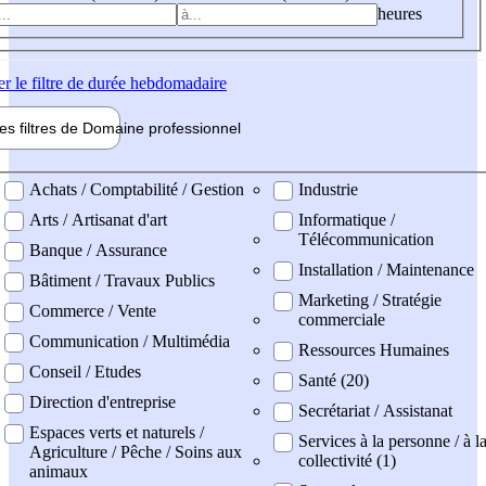
heures
er
le filtre de durée hebdomadaire
les filtres de
Domaine pro
fessionnel
ne professionel
Achats / Comptabilité / Gestion
Industrie
Arts / Artisanat d'art
Informatique /
Télécommunication
Banque / Assurance
Installation / Maintenance
Bâtiment / Travaux Publics
Marketing / Stratégie
Commerce / Vente
commerciale
Communication / Multimédia
Ressources Humaines
Conseil / Etudes
Santé (20)
Direction d'entreprise
Secrétariat / Assistanat
Espaces verts et naturels /
Services à la personne / à l
Agriculture / Pêche / Soins aux
collectivité (1)
animaux