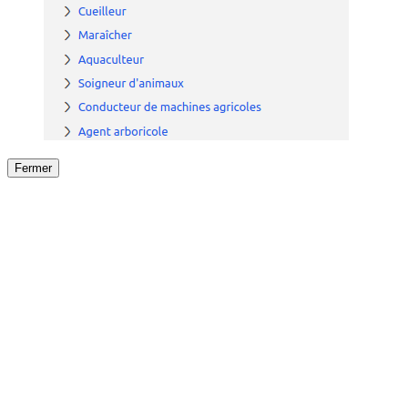
Fermer
Fermer
le détail de l'offre
/
Offre
sur
Offre précéden