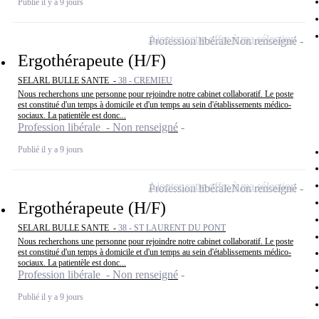
Publié il y a 9 jours
Ajouter cette offre à ma sélection
Profession libérale
Non renseigné
Ergothérapeute (H/F)
SELARL BULLE SANTE -
38 - CREMIEU
Nous recherchons une personne pour rejoindre notre cabinet collaboratif. Le poste
est constitué d'un temps à domicile et d'un temps au sein d'établissements médico-
sociaux. La patientèle est donc...
Profession libérale - Non renseigné
Publié il y a 9 jours
Ajouter cette offre à ma sélection
Profession libérale
Non renseigné
Ergothérapeute (H/F)
SELARL BULLE SANTE -
38 - ST LAURENT DU PONT
Nous recherchons une personne pour rejoindre notre cabinet collaboratif. Le poste
est constitué d'un temps à domicile et d'un temps au sein d'établissements médico-
sociaux. La patientèle est donc...
Profession libérale - Non renseigné
Publié il y a 9 jours