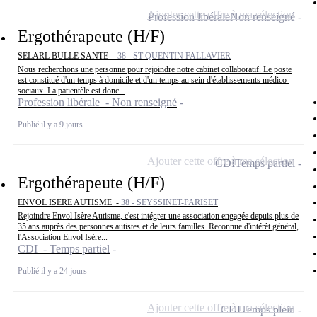
Ajouter cette offre à ma sélection
Profession libérale
Non renseigné
Ergothérapeute (H/F)
SELARL BULLE SANTE -
38 - ST QUENTIN FALLAVIER
Nous recherchons une personne pour rejoindre notre cabinet collaboratif. Le poste
est constitué d'un temps à domicile et d'un temps au sein d'établissements médico-
sociaux. La patientèle est donc...
Profession libérale - Non renseigné
Publié il y a 9 jours
Ajouter cette offre à ma sélection
CDI
Temps partiel
Ergothérapeute (H/F)
ENVOL ISERE AUTISME -
38 - SEYSSINET-PARISET
Rejoindre Envol Isère Autisme, c'est intégrer une association engagée depuis plus de
35 ans auprès des personnes autistes et de leurs familles. Reconnue d'intérêt général,
l'Association Envol Isère...
CDI - Temps partiel
Publié il y a 24 jours
Ajouter cette offre à ma sélection
CDI
Temps plein