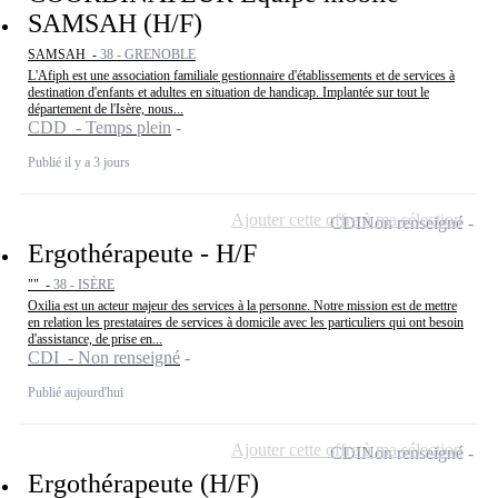
SAMSAH (H/F)
SAMSAH -
38 - GRENOBLE
L'Afiph est une association familiale gestionnaire d'établissements et de services à
destination d'enfants et adultes en situation de handicap. Implantée sur tout le
département de l'Isère, nous...
CDD - Temps plein
Publié il y a 3 jours
Ajouter cette offre à ma sélection
CDI
Non renseigné
Ergothérapeute - H/F
"" -
38 - ISÈRE
Oxilia est un acteur majeur des services à la personne. Notre mission est de mettre
en relation les prestataires de services à domicile avec les particuliers qui ont besoin
d'assistance, de prise en...
CDI - Non renseigné
Publié aujourd'hui
Ajouter cette offre à ma sélection
CDI
Non renseigné
Ergothérapeute (H/F)