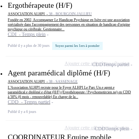
Ergothérapeute (H/F)
ASSOCIATION ALHPI -
38 - BOURGOIN-JALLIEU
Fondée en 2002, Accompagner Le Handicap Psychique en Isère est une association
spécialisée dans l'accompagnement des personnes en situation de handicap d'origine
psychique ou cérébrale. Gestionnaire...
CDI - Temps plein
Publié il y a plus de 30 jours
Soyez parmi les 1ers à postuler
Ajouter cette offre à ma sélection
CDD
Temps partiel
Agent paramédical diplômé (H/F)
ASSOCIATION ALHPI -
38 - SASSENAGE
L'Association ALHPI recrute pour le Foyer ALHPI Le Parc Un.e agent.e
paramédical.e diplômé.e d'état (H/F) (Ergothérapeute / Psychomotircien.ne) en CDD
à 50% (6 mois - renouvelable) En charge de la...
CDD - Temps partiel
Publié il y a 6 jours
Ajouter cette offre à ma sélection
CDD
Temps plein
COORDINATEUR Equipe mobile