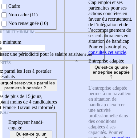
Cap emploi et ses
Cadre
partenaires pour ses
actions concrètes en
Non cadre (11)
faveur du recrutement,
Non renseignée (10)
de l’intégration et de
l’accompagnement de
IRE BRUT MINIMUM
ses collaborateurs en
situation de handicap.
re minimum
Pour en savoir plus,
consultez cet article
.
ssez une périodicité pour le salaire saisi
Entreprise adaptée
NITÉS
Qu'est-ce qu'une
z parmi les 1ers à postuler
entreprise adaptée
résultats
?
urquoi serez-vous parmi les
L'entreprise adaptée
premiers à postuler ?
permet à un travailleur
es de plus de 15 jours,
en situation de
tant moins de 4 candidatures
handicap d'exercer
t France Travail est informé)
une activité
ICAP
professionnelle dans
des conditions
Employeur handi-
adaptées à ses
engagé
capacités. Pour en
Qu'est-ce qu'un
savoir plus,
consultez