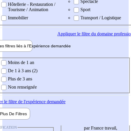
Spectacle
Hôtellerie - Restauration /
Tourisme / Animation
Sport
Immobilier
Transport / Logistique
Appliquer
le filtre du domaine professi
es filtres liés à l'
Expérience
demandée
ience demandée
Moins de 1 an
De 1 à 3 ans (2)
Plus de 3 ans
Non renseignée
er
le filtre de l'expérience demandée
Plus De
Filtres
IFICATION
par France travail,