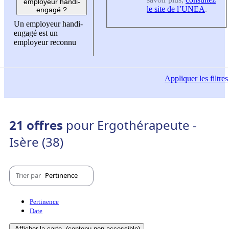
employeur handi-
le site de l’UNEA
.
engagé ?
Un employeur handi-
engagé est un
employeur reconnu
Appliquer
les filtres
21 offres
pour Ergothérapeute -
Isère (38)
Trier par
Pertinence
Pertinence
Date
Afficher la carte
(contenu non-accessible)