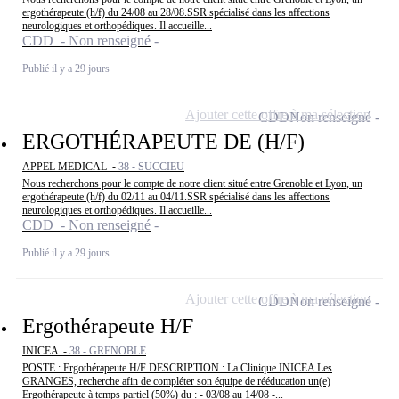
ergothérapeute (h/f) du 24/08 au 28/08.SSR spécialisé dans les affections
neurologiques et orthopédiques. Il accueille...
CDD - Non renseigné
Publié il y a 29 jours
Ajouter cette offre à ma sélection
CDD
Non renseigné
ERGOTHÉRAPEUTE DE (H/F)
APPEL MEDICAL -
38 - SUCCIEU
Nous recherchons pour le compte de notre client situé entre Grenoble et Lyon, un
ergothérapeute (h/f) du 02/11 au 04/11.SSR spécialisé dans les affections
neurologiques et orthopédiques. Il accueille...
CDD - Non renseigné
Publié il y a 29 jours
Ajouter cette offre à ma sélection
CDD
Non renseigné
Ergothérapeute H/F
INICEA -
38 - GRENOBLE
POSTE : Ergothérapeute H/F DESCRIPTION : La Clinique INICEA Les
GRANGES, recherche afin de compléter son équipe de rééducation un(e)
Ergothérapeute à temps partiel (50%) du : - 03/08 au 14/08 -...