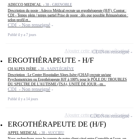
ADECCO MEDICAL -
38 - GRENOBLE
Description du poste : Adecco Médical recrute un ergothérapeute (H/F). Contrat :
CDI - Temps plein / temps partiel Prise de poste : dès que possible Rémunération :
selon profil et...
CDI - Non renseigné
Publié il y a 7 jours
Ajouter cette offre à ma sélection
CDI
Non renseigné
ERGOTHÉRAPEUTE - H/F
CH ALPES ISÈRE -
38 - SAINT-ÉGRÈVE
Description : Le Centre Hospitalier Alpes-Isère (CHAI) recrute un/une
Psychomotricien ou Ergothérapeute H/F à 100% pour le PÔLE DU TROUBLES
DU SPECTRE DE L'AUTISME (TSA), UNITÉ DE JOUR - en...
CDI - Non renseigné
Publié il y a 14 jours
Ajouter cette offre à ma sélection
CDD
Non renseigné
ERGOTHÉRAPEUTE DE (H/F)
APPEL MEDICAL -
38 - SUCCIEU
Nous recherchons pour le compte de notre client situé entre Grenoble et Lyon, un