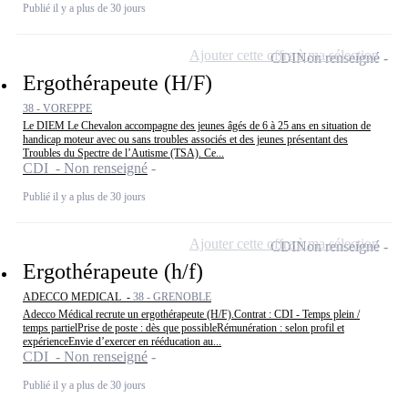
Publié il y a plus de 30 jours
Ajouter cette offre à ma sélection
CDI
Non renseigné
Ergothérapeute (H/F)
38 - VOREPPE
Le DIEM Le Chevalon accompagne des jeunes âgés de 6 à 25 ans en situation de
handicap moteur avec ou sans troubles associés et des jeunes présentant des
Troubles du Spectre de l’Autisme (TSA). Ce...
CDI - Non renseigné
Publié il y a plus de 30 jours
Ajouter cette offre à ma sélection
CDI
Non renseigné
Ergothérapeute (h/f)
ADECCO MEDICAL -
38 - GRENOBLE
Adecco Médical recrute un ergothérapeute (H/F).Contrat : CDI - Temps plein /
temps partielPrise de poste : dès que possibleRémunération : selon profil et
expérienceEnvie d’exercer en rééducation au...
CDI - Non renseigné
Publié il y a plus de 30 jours