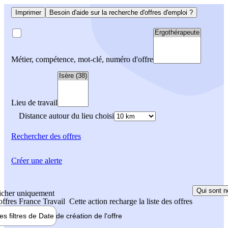
Imprimer
Besoin d'aide sur la recherche d'offres d'emploi ?
Métier, compétence, mot-clé, numéro d'offre
Lieu de travail
Distance autour du lieu choisi
Rechercher
des offres
Créer une alerte
Qui sont n
icher uniquement
 offres France Travail
Cette action recharge la liste des offres
les filtres de
Date de création
de l'offre