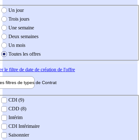
e création de l'offre
Un jour
Trois jours
Une semaine
Deux semaines
Un mois
Toutes les offres
er
le filtre de date de création de l'offre
les filtres de types de
Contrat
de contrat
CDI (9)
CDD (8)
Intérim
CDI Intérimaire
Saisonnier