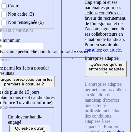
Cap emploi et ses
Cadre
partenaires pour ses
actions concrètes en
Non cadre (3)
faveur du recrutement,
Non renseignée (6)
de l’intégration et de
l’accompagnement de
IRE BRUT MINIMUM
ses collaborateurs en
situation de handicap.
re minimum
Pour en savoir plus,
consultez cet article
.
ssez une périodicité pour le salaire saisi
Entreprise adaptée
NITÉS
Qu'est-ce qu'une
z parmi les 1ers à postuler
entreprise adaptée
résultats
?
urquoi serez-vous parmi les
L'entreprise adaptée
premiers à postuler ?
permet à un travailleur
es de plus de 15 jours,
en situation de
tant moins de 4 candidatures
handicap d'exercer
t France Travail est informé)
une activité
ICAP
professionnelle dans
des conditions
Employeur handi-
adaptées à ses
engagé
capacités. Pour en
Qu'est-ce qu'un
savoir plus,
consultez