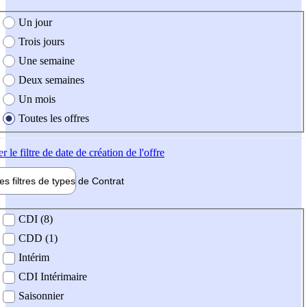
e création de l'offre
Un jour
Trois jours
Une semaine
Deux semaines
Un mois
Toutes les offres
er
le filtre de date de création de l'offre
les filtres de types de
Contrat
de contrat
CDI (8)
CDD (1)
Intérim
CDI Intérimaire
Saisonnier