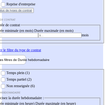
Reprise d'entreprise
plus
de types de contrat
 DE CONTRAT
ée de contrat
ée minimale (en mois)
Durée maximale (en mois)
mois
er
le filtre du type de contrat
les filtres de
Durée hebdo
madaire
 hebdomadaire
Temps plein (1)
Temps partiel (2)
Non renseignée (6)
 HEBDOMADAIRE
cisez la durée hebdomadaire :
ée minimale (en heure)
Durée maximale (en heure)