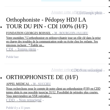
Ajouter cette offre à ma sélection
CDI
Temps plein
Orthophoniste - Pédopsy HDJ LA
TOUR DU PIN - CDI 100% (H/F)
FONDATION GEORGES BOISSEL -
38 - BOURGOIN-JALLIEU
Votre quotidien ? L'orthophoniste en pédopsychiatrie joue un rôle clé dans la prise
en charge des troubles de la communication orale ou écrite chez les enfants. Ses
missions incluent : * Établir un...
CDI - Temps plein
Publié hier
Ajouter cette offre à ma sélection
CDD
Non renseigné
ORTHOPHONISTE DE (H/F)
APPEL MEDICAL -
38 - SUCCIEU
Nous recherchons pour le compte de notre client un orthophoniste (F/H) en CDD
temps plein ès que possible jusqu'au 31/12. Possibilité de périodes plus courtes.
Vous interviendrez un SSR spécialisé...
CDD - Non renseigné
Publié il y a 11 jours