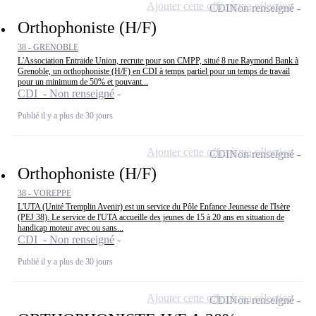
Ajouter cette offre à ma sélection
CDI
Non renseigné
Orthophoniste (H/F)
38 - GRENOBLE
L'Association Entraide Union, recrute pour son CMPP, situé 8 rue Raymond Bank à
Grenoble, un orthophoniste (H/F) en CDI à temps partiel pour un temps de travail
pour un minimum de 50% et pouvant...
CDI - Non renseigné
Publié il y a plus de 30 jours
Ajouter cette offre à ma sélection
CDI
Non renseigné
Orthophoniste (H/F)
38 - VOREPPE
L'UTA (Unité Tremplin Avenir) est un service du Pôle Enfance Jeunesse de l'Isère
(PEJ 38). Le service de l'UTA accueille des jeunes de 15 à 20 ans en situation de
handicap moteur avec ou sans...
CDI - Non renseigné
Publié il y a plus de 30 jours
Ajouter cette offre à ma sélection
CDI
Non renseigné