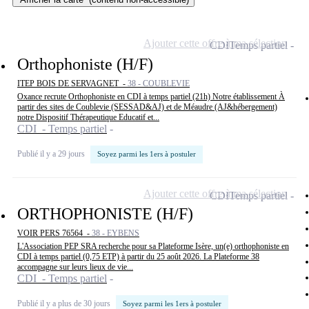
Ajouter cette offre à ma sélection
CDI
Temps partiel
Orthophoniste (H/F)
ITEP BOIS DE SERVAGNET -
38 - COUBLEVIE
Oxance recrute Orthophoniste en CDI à temps partiel (21h) Notre établissement À
partir des sites de Coublevie (SESSAD&AJ) et de Méaudre (AJ&hébergement)
notre Dispositif Thérapeutique Educatif et...
CDI - Temps partiel
Publié il y a 29 jours
Soyez parmi les 1ers à postuler
Ajouter cette offre à ma sélection
CDI
Temps partiel
ORTHOPHONISTE (H/F)
VOIR PERS 76564 -
38 - EYBENS
L'Association PEP SRA recherche pour sa Plateforme Isère, un(e) orthophoniste en
CDI à temps partiel (0,75 ETP) à partir du 25 août 2026. La Plateforme 38
accompagne sur leurs lieux de vie...
CDI - Temps partiel
Publié il y a plus de 30 jours
Soyez parmi les 1ers à postuler