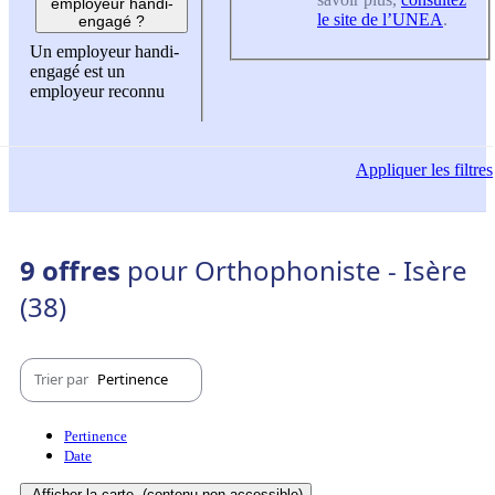
employeur handi-
le site de l’UNEA
.
engagé ?
Un employeur handi-
engagé est un
employeur reconnu
Appliquer
les filtres
9 offres
pour Orthophoniste - Isère
(38)
Trier par
Pertinence
Pertinence
Date
Afficher la carte
(contenu non-accessible)