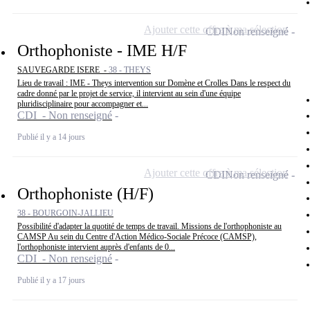
Ajouter cette offre à ma sélection
CDI
Non renseigné
Orthophoniste - IME H/F
SAUVEGARDE ISERE -
38 - THEYS
Lieu de travail : IME - Theys intervention sur Domène et Crolles Dans le respect du
cadre donné par le projet de service, il intervient au sein d'une équipe
pluridisciplinaire pour accompagner et...
CDI - Non renseigné
Publié il y a 14 jours
Ajouter cette offre à ma sélection
CDI
Non renseigné
Orthophoniste (H/F)
38 - BOURGOIN-JALLIEU
Possibilité d'adapter la quotité de temps de travail. Missions de l'orthophoniste au
CAMSP Au sein du Centre d'Action Médico-Sociale Précoce (CAMSP),
l'orthophoniste intervient auprès d'enfants de 0...
CDI - Non renseigné
Publié il y a 17 jours