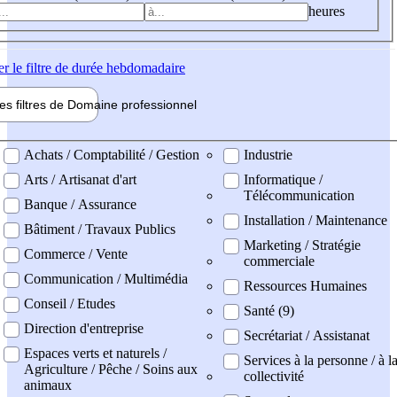
heures
er
le filtre de durée hebdomadaire
les filtres de
Domaine pro
fessionnel
ne professionel
Achats / Comptabilité / Gestion
Industrie
Arts / Artisanat d'art
Informatique /
Télécommunication
Banque / Assurance
Installation / Maintenance
Bâtiment / Travaux Publics
Marketing / Stratégie
Commerce / Vente
commerciale
Communication / Multimédia
Ressources Humaines
Conseil / Etudes
Santé (9)
Direction d'entreprise
Secrétariat / Assistanat
Espaces verts et naturels /
Services à la personne / à l
Agriculture / Pêche / Soins aux
collectivité
animaux