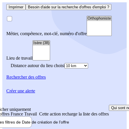
Imprimer
Besoin d'aide sur la recherche d'offres d'emploi ?
Métier, compétence, mot-clé, numéro d'offre
Lieu de travail
Distance autour du lieu choisi
Rechercher
des offres
Créer une alerte
Qui sont n
icher uniquement
 offres France Travail
Cette action recharge la liste des offres
les filtres de
Date de création
de l'offre