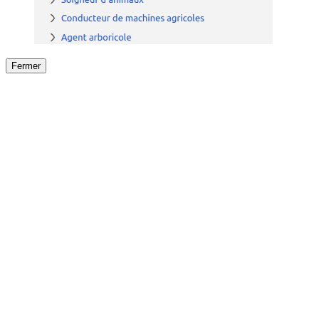
Fermer
Fermer
le détail de l'offre
/
Offre
sur
Offre précéden