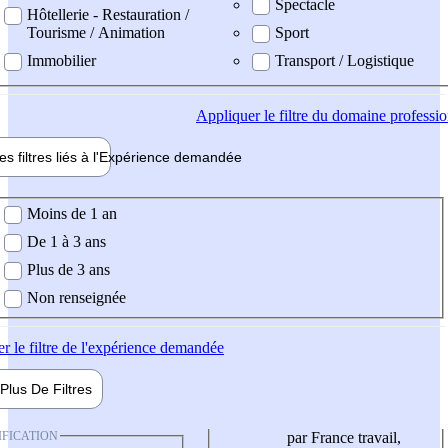
Spectacle
Hôtellerie - Restauration /
Tourisme / Animation
Sport
Immobilier
Transport / Logistique
Appliquer
le filtre du domaine professi
es filtres liés à l'
Expérience
demandée
ience demandée
Moins de 1 an
De 1 à 3 ans
Plus de 3 ans
Non renseignée
er
le filtre de l'expérience demandée
Plus De
Filtres
IFICATION
par France travail,