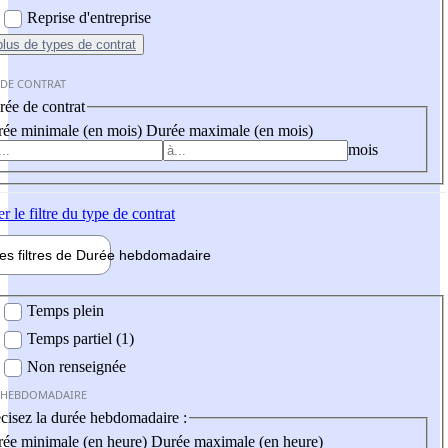
Reprise d'entreprise
plus
de types de contrat
 DE CONTRAT
ée de contrat
ée minimale (en mois)
Durée maximale (en mois)
mois
er
le filtre du type de contrat
les filtres de
Durée hebdo
madaire
 hebdomadaire
Temps plein
Temps partiel (1)
Non renseignée
 HEBDOMADAIRE
cisez la durée hebdomadaire :
ée minimale (en heure)
Durée maximale (en heure)