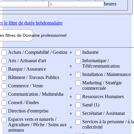
heures
er
le filtre de durée hebdomadaire
les filtres de
Domaine pro
fessionnel
ne professionel
Achats / Comptabilité / Gestion
Industrie
Arts / Artisanat d'art
Informatique /
Télécommunication
Banque / Assurance
Installation / Maintenance
Bâtiment / Travaux Publics
Marketing / Stratégie
Commerce / Vente
commerciale
Communication / Multimédia
Ressources Humaines
Conseil / Etudes
Santé (1)
Direction d'entreprise
Secrétariat / Assistanat
Espaces verts et naturels /
Services à la personne / à l
Agriculture / Pêche / Soins aux
collectivité
animaux