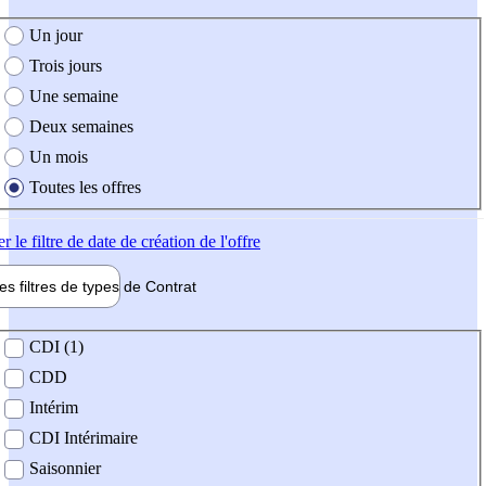
e création de l'offre
Un jour
Trois jours
Une semaine
Deux semaines
Un mois
Toutes les offres
er
le filtre de date de création de l'offre
les filtres de types de
Contrat
de contrat
CDI (1)
CDD
Intérim
CDI Intérimaire
Saisonnier