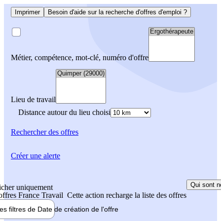
Imprimer
Besoin d'aide sur la recherche d'offres d'emploi ?
Métier, compétence, mot-clé, numéro d'offre
Lieu de travail
Distance autour du lieu choisi
Rechercher
des offres
Créer une alerte
Qui sont n
icher uniquement
 offres France Travail
Cette action recharge la liste des offres
les filtres de
Date de création
de l'offre