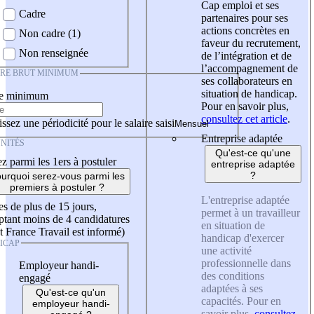
Cap emploi et ses
Cadre
partenaires pour ses
actions concrètes en
Non cadre (1)
faveur du recrutement,
Non renseignée
de l’intégration et de
l’accompagnement de
IRE BRUT MINIMUM
ses collaborateurs en
situation de handicap.
re minimum
Pour en savoir plus,
consultez cet article
.
ssez une périodicité pour le salaire saisi
Entreprise adaptée
NITÉS
Qu'est-ce qu'une
z parmi les 1ers à postuler
entreprise adaptée
?
urquoi serez-vous parmi les
premiers à postuler ?
L'entreprise adaptée
es de plus de 15 jours,
permet à un travailleur
tant moins de 4 candidatures
en situation de
t France Travail est informé)
handicap d'exercer
ICAP
une activité
professionnelle dans
Employeur handi-
des conditions
engagé
adaptées à ses
Qu'est-ce qu'un
capacités. Pour en
employeur handi-
savoir plus,
consultez