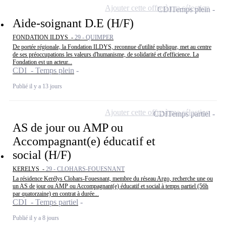
Ajouter cette offre à ma sélection
CDI
Temps plein
Aide-soignant D.E (H/F)
FONDATION ILDYS -
29 - QUIMPER
De portée régionale, la Fondation ILDYS, reconnue d'utilité publique, met au centre
de ses préoccupations les valeurs d'humanisme, de solidarité et d'efficience. La
Fondation est un acteur...
CDI - Temps plein
Publié il y a 13 jours
Ajouter cette offre à ma sélection
CDI
Temps partiel
AS de jour ou AMP ou
Accompagnant(e) éducatif et
social (H/F)
KERELYS -
29 - CLOHARS-FOUESNANT
La résidence Kerélys Clohars-Fouesnant, membre du réseau Argo, recherche une ou
un AS de jour ou AMP ou Accompagnant(e) éducatif et social à temps partiel (56h
par quatorzaine) en contrat à durée...
CDI - Temps partiel
Publié il y a 8 jours