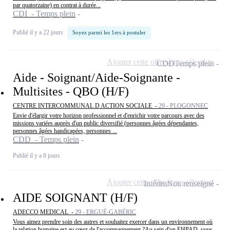
par quatorzaine) en contrat à durée...
CDI - Temps plein
Publié il y a 22 jours
Soyez parmi les 1ers à postuler
Ajouter cette offre à ma sélection
CDD
Temps plein
Aide - Soignant/Aide-Soignante -
Multisites - QBO (H/F)
CENTRE INTERCOMMUNAL D ACTION SOCIALE -
29 - PLOGONNEC
Envie d'élargir votre horizon professionnel et d'enrichir votre parcours avec des
missions variées auprès d'un public diversifié (personnes âgées dépendantes,
personnes âgées handicapées, personnes ...
CDD - Temps plein
Publié il y a 8 jours
Ajouter cette offre à ma sélection
Intérim
Non renseigné
AIDE SOIGNANT (H/F)
ADECCO MEDICAL -
29 - ERGUÉ-GABÉRIC
Vous aimez prendre soin des autres et souhaitez exercer dans un environnement où
la relation humaine est au cœur de l'accompagnement ?Au sein d'un EHPAD, vous