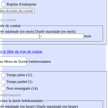
Reprise d'entreprise
plus
de types de contrat
 DE CONTRAT
ée de contrat
ée minimale (en mois)
Durée maximale (en mois)
mois
er
le filtre du type de contrat
les filtres de
Durée hebdo
madaire
 hebdomadaire
Temps plein (11)
Temps partiel (1)
Non renseignée (14)
 HEBDOMADAIRE
cisez la durée hebdomadaire :
ée minimale (en heure)
Durée maximale (en heure)