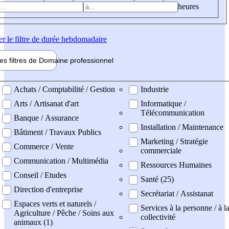
heures
er
le filtre de durée hebdomadaire
les filtres de
Domaine pro
fessionnel
ne professionel
Achats / Comptabilité / Gestion
Industrie
Arts / Artisanat d'art
Informatique /
Télécommunication
Banque / Assurance
Installation / Maintenance
Bâtiment / Travaux Publics
Marketing / Stratégie
Commerce / Vente
commerciale
Communication / Multimédia
Ressources Humaines
Conseil / Etudes
Santé (25)
Direction d'entreprise
Secrétariat / Assistanat
Espaces verts et naturels /
Services à la personne / à l
Agriculture / Pêche / Soins aux
collectivité
animaux (1)