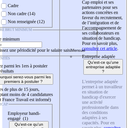
Cap emploi et ses
Cadre
partenaires pour ses
actions concrètes en
Non cadre (14)
faveur du recrutement,
Non renseignée (12)
de l’intégration et de
l’accompagnement de
IRE BRUT MINIMUM
ses collaborateurs en
situation de handicap.
re minimum
Pour en savoir plus,
consultez cet article
.
ssez une périodicité pour le salaire saisi
Entreprise adaptée
NITÉS
Qu'est-ce qu'une
z parmi les 1ers à postuler
entreprise adaptée
résultats
?
urquoi serez-vous parmi les
L'entreprise adaptée
premiers à postuler ?
permet à un travailleur
es de plus de 15 jours,
en situation de
tant moins de 4 candidatures
handicap d'exercer
t France Travail est informé)
une activité
ICAP
professionnelle dans
des conditions
Employeur handi-
adaptées à ses
engagé (1)
capacités. Pour en
Qu'est-ce qu'un
savoir plus,
consultez