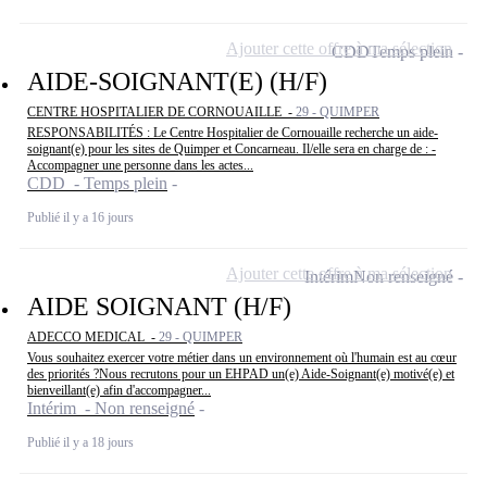
Ajouter cette offre à ma sélection
CDD
Temps plein
AIDE-SOIGNANT(E) (H/F)
CENTRE HOSPITALIER DE CORNOUAILLE -
29 - QUIMPER
RESPONSABILITÉS : Le Centre Hospitalier de Cornouaille recherche un aide-
soignant(e) pour les sites de Quimper et Concarneau. Il/elle sera en charge de : -
Accompagner une personne dans les actes...
CDD - Temps plein
Publié il y a 16 jours
Ajouter cette offre à ma sélection
Intérim
Non renseigné
AIDE SOIGNANT (H/F)
ADECCO MEDICAL -
29 - QUIMPER
Vous souhaitez exercer votre métier dans un environnement où l'humain est au cœur
des priorités ?Nous recrutons pour un EHPAD un(e) Aide-Soignant(e) motivé(e) et
bienveillant(e) afin d'accompagner...
Intérim - Non renseigné
Publié il y a 18 jours