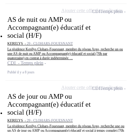
Ajouter cette offre à ma sélection
CDI
Temps plein
AS de nuit ou AMP ou
Accompagnant(e) éducatif et
social (H/F)
KERELYS -
29 - CLOHARS-FOUESNANT
La résidence Kerélys Clohars-Fouesnant, membre du réseau Argo, recherche un ou
une AS de nuit ou AMP ou Accompagnant(e) éducatif et social (70h par
quatorzaine) en contrat à durée indéterminée. ...
CDI - Temps plein
Publié il y a 8 jours
Ajouter cette offre à ma sélection
CDI
Temps plein
AS de jour ou AMP ou
Accompagnant(e) éducatif et
social (H/F)
KERELYS -
29 - CLOHARS-FOUESNANT
La résidence Kerélys Clohars-Fouesnant, membre du réseau Argo, recherche une ou
un AS de jour ou AMP ou Accompagnant(e) éducatif et social à temps complet (70h