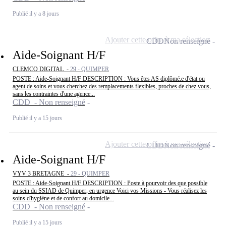
Publié il y a 8 jours
Ajouter cette offre à ma sélection
CDD
Non renseigné
Aide-Soignant H/F
CLEMCO DIGITAL -
29 - QUIMPER
POSTE : Aide-Soignant H/F DESCRIPTION : Vous êtes AS diplômé.e d'état ou
agent de soins et vous cherchez des remplacements flexibles, proches de chez vous,
sans les contraintes d'une agence...
CDD - Non renseigné
Publié il y a 15 jours
Ajouter cette offre à ma sélection
CDD
Non renseigné
Aide-Soignant H/F
VYV 3 BRETAGNE -
29 - QUIMPER
POSTE : Aide-Soignant H/F DESCRIPTION : Poste à pourvoir des que possible
au sein du SSIAD de Quimper, en urgence Voici vos Missions - Vous réalisez les
soins d'hygiène et de confort au domicile...
CDD - Non renseigné
Publié il y a 15 jours