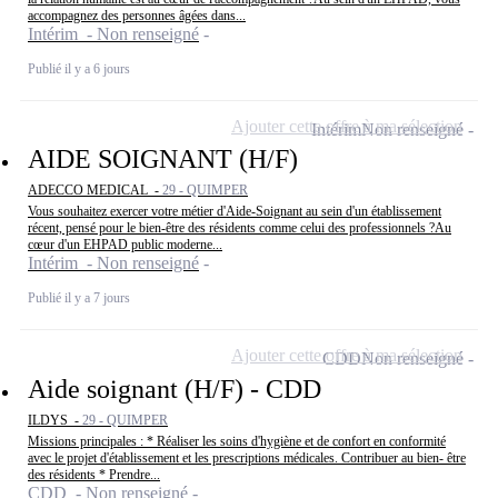
accompagnez des personnes âgées dans...
Intérim - Non renseigné
Publié il y a 6 jours
Ajouter cette offre à ma sélection
Intérim
Non renseigné
AIDE SOIGNANT (H/F)
ADECCO MEDICAL -
29 - QUIMPER
Vous souhaitez exercer votre métier d'Aide-Soignant au sein d'un établissement
récent, pensé pour le bien-être des résidents comme celui des professionnels ?Au
cœur d'un EHPAD public moderne...
Intérim - Non renseigné
Publié il y a 7 jours
Ajouter cette offre à ma sélection
CDD
Non renseigné
Aide soignant (H/F) - CDD
ILDYS -
29 - QUIMPER
Missions principales : * Réaliser les soins d'hygiène et de confort en conformité
avec le projet d'établissement et les prescriptions médicales. Contribuer au bien- être
des résidents * Prendre...
CDD - Non renseigné