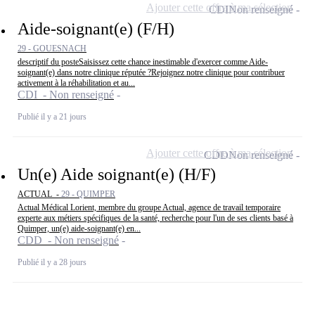
Ajouter cette offre à ma sélection
CDI
Non renseigné
Aide-soignant(e) (F/H)
29 - GOUESNACH
descriptif du posteSaisissez cette chance inestimable d'exercer comme Aide-
soignant(e) dans notre clinique réputée ?Rejoignez notre clinique pour contribuer
activement à la réhabilitation et au...
CDI - Non renseigné
Publié il y a 21 jours
Ajouter cette offre à ma sélection
CDD
Non renseigné
Un(e) Aide soignant(e) (H/F)
ACTUAL -
29 - QUIMPER
Actual Médical Lorient, membre du groupe Actual, agence de travail temporaire
experte aux métiers spécifiques de la santé, recherche pour l'un de ses clients basé à
Quimper, un(e) aide-soignant(e) en...
CDD - Non renseigné
Publié il y a 28 jours