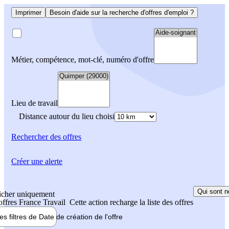
Imprimer
Besoin d'aide sur la recherche d'offres d'emploi ?
Métier, compétence, mot-clé, numéro d'offre
Lieu de travail
Distance autour du lieu choisi
Rechercher
des offres
Créer une alerte
Qui sont n
icher uniquement
 offres France Travail
Cette action recharge la liste des offres
les filtres de
Date de création
de l'offre