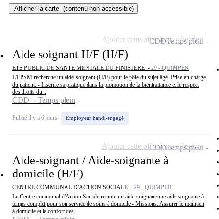
Afficher la carte
(contenu non-accessible)
Ajouter cette offre à ma sélection
CDD
Temps plein
Aide soignant H/F (H/F)
ETS PUBLIC DE SANTE MENTALE DU FINISTERE -
29 - QUIMPER
L'EPSM recherche un aide-soignant (H/F) pour le pôle du sujet âgé. Prise en charge
du patient: - Inscrire sa pratique dans la promotion de la bientraitance et le respect
des droits du...
CDD - Temps plein
Publié il y a 6 jours
Employeur handi-engagé
Ajouter cette offre à ma sélection
CDD
Temps plein
Aide-soignant / Aide-soignante à
domicile (H/F)
CENTRE COMMUNAL D'ACTION SOCIALE -
29 - QUIMPER
Le Centre communal d'Action Sociale recrute un aide-soignant/une aide soignante à
temps complet pour son service de soins à domicile - Missions: Assurer le maintien
à domicile et le confort des...