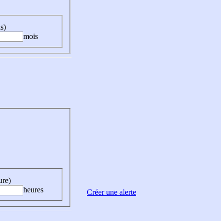
s)
mois
ure)
heures
Créer une alerte