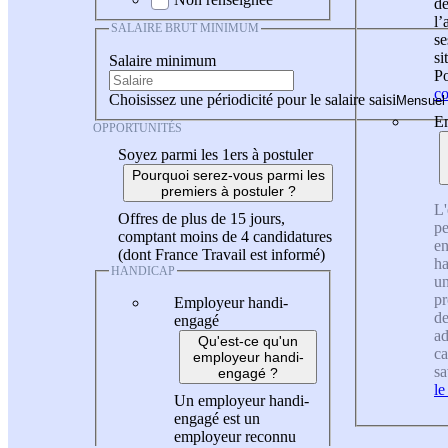
de
l
SALAIRE BRUT MINIMUM
se
si
Salaire minimum
Po
co
Choisissez une périodicité pour le salaire saisi
En
OPPORTUNITÉS
Soyez parmi les 1ers à postuler
Pourquoi serez-vous parmi les
premiers à postuler ?
L'
Offres de plus de 15 jours,
pe
comptant moins de 4 candidatures
en
(dont France Travail est informé)
ha
HANDICAP
un
pr
Employeur handi-
de
engagé
ad
Qu'est-ce qu'un
ca
employeur handi-
sa
engagé ?
le
Un employeur handi-
engagé est un
employeur reconnu