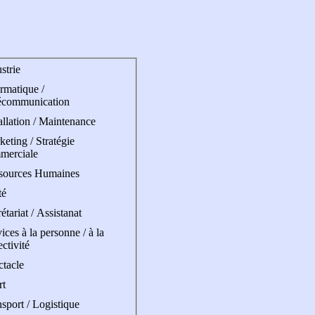
strie
rmatique /
écommunication
allation / Maintenance
eting / Stratégie
merciale
sources Humaines
té
étariat / Assistanat
ices à la personne / à la
ectivité
ctacle
rt
sport / Logistique