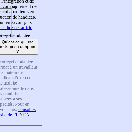
 l’intégration et de
’accompagnement de
s collaborateurs en
tuation de handicap.
ur en savoir plus,
nsultez cet article
.
treprise adaptée
Qu'est-ce qu'une
entreprise adaptée
?
entreprise adaptée
rmet à un travailleur
 situation de
ndicap d'exercer
e activité
ofessionnelle dans
s conditions
aptées à ses
pacités. Pour en
voir plus,
consultez
 site de l’UNEA
.