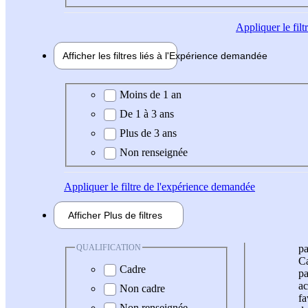
Appliquer
le fil
Afficher les filtres liés à l'
Expérience
demandée
Expérience demandée
Moins de 1 an
De 1 à 3 ans
Plus de 3 ans
Non renseignée
Appliquer
le filtre de l'expérience demandée
Afficher
Plus de
filtres
QUALIFICATION
pa
Ca
Cadre
pa
ac
Non cadre
fa
Non renseignée