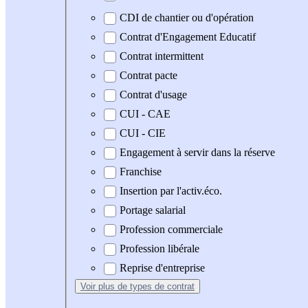
CDI de chantier ou d'opération
Contrat d'Engagement Educatif
Contrat intermittent
Contrat pacte
Contrat d'usage
CUI - CAE
CUI - CIE
Engagement à servir dans la réserve
Franchise
Insertion par l'activ.éco.
Portage salarial
Profession commerciale
Profession libérale
Reprise d'entreprise
Voir plus
de types de contrat