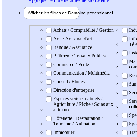
Appliquer
le filtre de durée hebdomadaire
Afficher les filtres de
Domaine pro
fessionnel
Domaine professionel
Achats / Comptabilité / Gestion
Indu
Arts / Artisanat d'art
Info
Tél
Banque / Assurance
Inst
Bâtiment / Travaux Publics
Mark
Commerce / Vente
com
Communication / Multimédia
Res
Conseil / Etudes
San
Direction d'entreprise
Secr
Espaces verts et naturels /
Serv
Agriculture / Pêche / Soins aux
coll
animaux
Spe
Hôtellerie - Restauration /
Tourisme / Animation
Spo
Immobilier
Tran