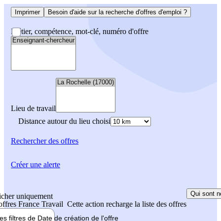
Imprimer
Besoin d'aide sur la recherche d'offres d'emploi ?
Métier, compétence, mot-clé, numéro d'offre
Lieu de travail
Distance autour du lieu choisi
Rechercher
des offres
Créer une alerte
Qui sont n
icher uniquement
 offres France Travail
Cette action recharge la liste des offres
les filtres de
Date de création
de l'offre