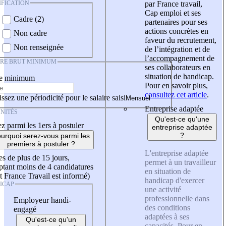
IFICATION
par France travail,
Cap emploi et ses
Cadre (2)
partenaires pour ses
actions concrètes en
Non cadre
faveur du recrutement,
Non renseignée
de l’intégration et de
l’accompagnement de
IRE BRUT MINIMUM
ses collaborateurs en
situation de handicap.
re minimum
Pour en savoir plus,
consultez cet article
.
ssez une périodicité pour le salaire saisi
Entreprise adaptée
NITÉS
Qu'est-ce qu'une
z parmi les 1ers à postuler
entreprise adaptée
?
urquoi serez-vous parmi les
premiers à postuler ?
L'entreprise adaptée
es de plus de 15 jours,
permet à un travailleur
tant moins de 4 candidatures
en situation de
t France Travail est informé)
handicap d'exercer
ICAP
une activité
professionnelle dans
Employeur handi-
des conditions
engagé
adaptées à ses
Qu'est-ce qu'un
capacités. Pour en