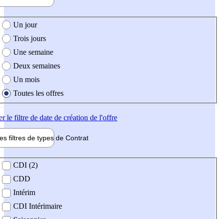
e création de l'offre
Un jour
Trois jours
Une semaine
Deux semaines
Un mois
Toutes les offres
er
le filtre de date de création de l'offre
les filtres de types de
Contrat
de contrat
CDI (2)
CDD
Intérim
CDI Intérimaire