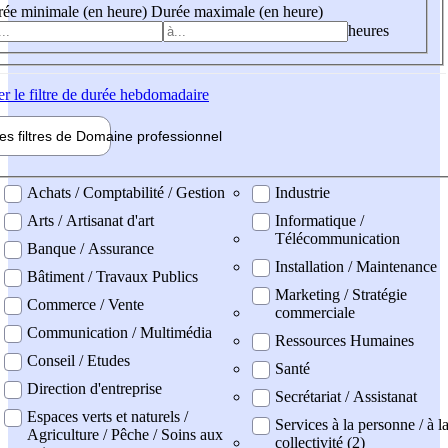
ée minimale (en heure)
Durée maximale (en heure)
heures
er
le filtre de durée hebdomadaire
les filtres de
Domaine pro
fessionnel
ne professionel
Achats / Comptabilité / Gestion
Industrie
Arts / Artisanat d'art
Informatique /
Télécommunication
Banque / Assurance
Installation / Maintenance
Bâtiment / Travaux Publics
Marketing / Stratégie
Commerce / Vente
commerciale
Communication / Multimédia
Ressources Humaines
Conseil / Etudes
Santé
Direction d'entreprise
Secrétariat / Assistanat
Espaces verts et naturels /
Services à la personne / à l
Agriculture / Pêche / Soins aux
collectivité (2)