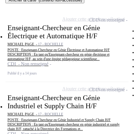
Afficher la carte
(contenu non-accessible)
Ajouter cette offre à ma sélection
CDI
Non renseigné
Enseignant-Chercheur en Génie
Électrique et Automatique H/F
MICHAEL PAGE -
17 - ROCHELLE
POSTE : Enseignant-Chercheur en Génie Électrique et Automatique H/F
DESCRIPTION : En tant qu'Enseignant-chercheur en génie électrique et
automatique H/F, au sein d'une équipe pédagogique scientifique...
CDI - Non renseigné
Publié il y a 14 jours
Ajouter cette offre à ma sélection
CDI
Non renseigné
Enseignant-Chercheur en Génie
Industriel et Supply Chain H/F
MICHAEL PAGE -
17 - ROCHELLE
POSTE : Enseignant-Chercheur en Génie Industriel et Supply Chain H/F
DESCRIPTION : En tant qu'Enseignant-chercheur en génie industriel et supply
chain H/F, rattaché à la Directrice des Formations et...
CDI - Non renseigné