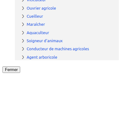
Fermer
Fermer
le détail de l'offre
/
Offre
sur
Offre précéden