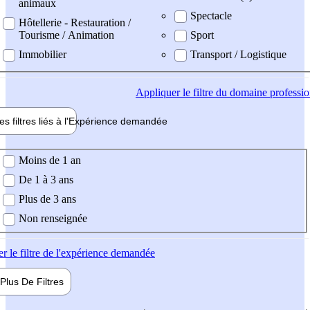
animaux
Spectacle
Hôtellerie - Restauration /
Tourisme / Animation
Sport
Immobilier
Transport / Logistique
Appliquer
le filtre du domaine professi
es filtres liés à l'
Expérience
demandée
ience demandée
Moins de 1 an
De 1 à 3 ans
Plus de 3 ans
Non renseignée
er
le filtre de l'expérience demandée
Plus De
Filtres