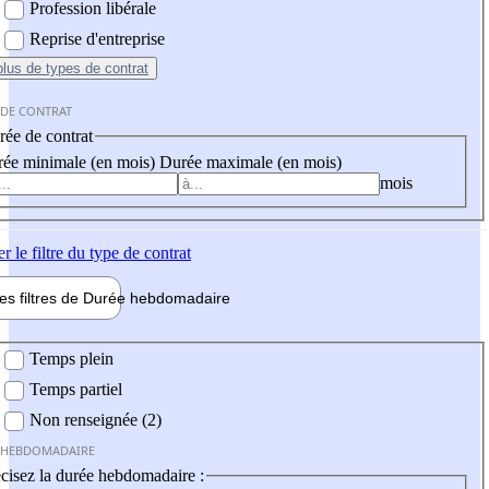
Profession libérale
Reprise d'entreprise
plus
de types de contrat
 DE CONTRAT
ée de contrat
ée minimale (en mois)
Durée maximale (en mois)
mois
er
le filtre du type de contrat
les filtres de
Durée hebdo
madaire
 hebdomadaire
Temps plein
Temps partiel
Non renseignée (2)
 HEBDOMADAIRE
cisez la durée hebdomadaire :