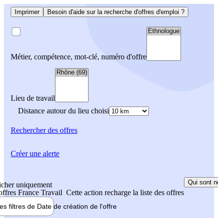
Imprimer
Besoin d'aide sur la recherche d'offres d'emploi ?
Métier, compétence, mot-clé, numéro d'offre
Lieu de travail
Distance autour du lieu choisi
Rechercher
des offres
Créer une alerte
Qui sont n
icher uniquement
 offres France Travail
Cette action recharge la liste des offres
les filtres de
Date de création
de l'offre