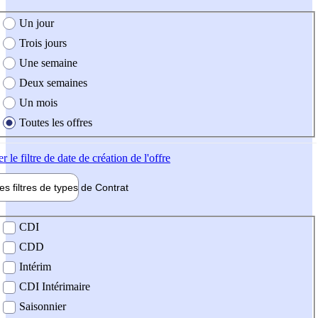
e création de l'offre
Un jour
Trois jours
Une semaine
Deux semaines
Un mois
Toutes les offres
er
le filtre de date de création de l'offre
les filtres de types de
Contrat
de contrat
CDI
CDD
Intérim
CDI Intérimaire
Saisonnier