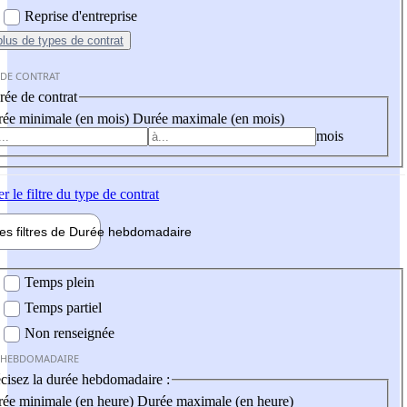
Reprise d'entreprise
plus
de types de contrat
 DE CONTRAT
ée de contrat
ée minimale (en mois)
Durée maximale (en mois)
mois
er
le filtre du type de contrat
les filtres de
Durée hebdo
madaire
 hebdomadaire
Temps plein
Temps partiel
Non renseignée
 HEBDOMADAIRE
cisez la durée hebdomadaire :
ée minimale (en heure)
Durée maximale (en heure)