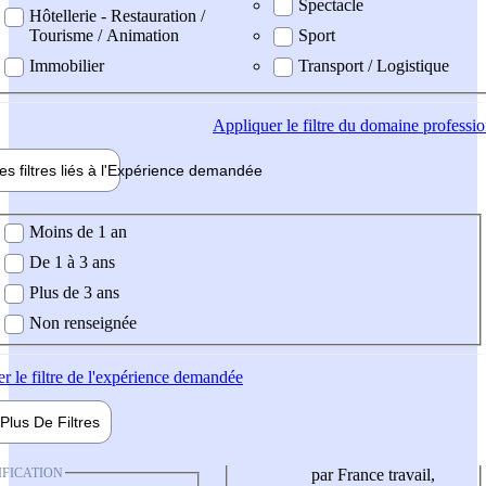
Spectacle
Hôtellerie - Restauration /
Tourisme / Animation
Sport
Immobilier
Transport / Logistique
Appliquer
le filtre du domaine professi
es filtres liés à l'
Expérience
demandée
ience demandée
Moins de 1 an
De 1 à 3 ans
Plus de 3 ans
Non renseignée
er
le filtre de l'expérience demandée
Plus De
Filtres
IFICATION
par France travail,