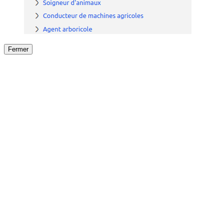
Fermer
Fermer
le détail de l'offre
/
Offre
sur
Offre précéden