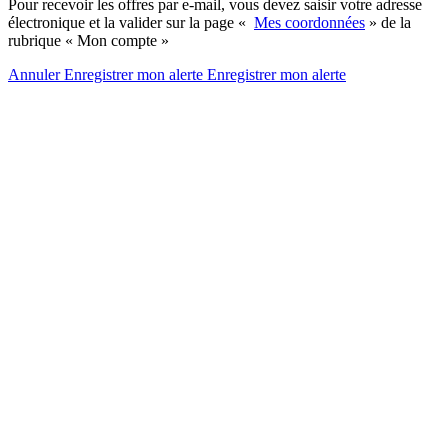
Pour recevoir les offres par e-mail, vous devez saisir votre adresse
électronique et la valider sur la page «
Mes coordonnées
» de la
rubrique « Mon compte »
Annuler
Enregistrer mon alerte
Enregistrer
mon alerte