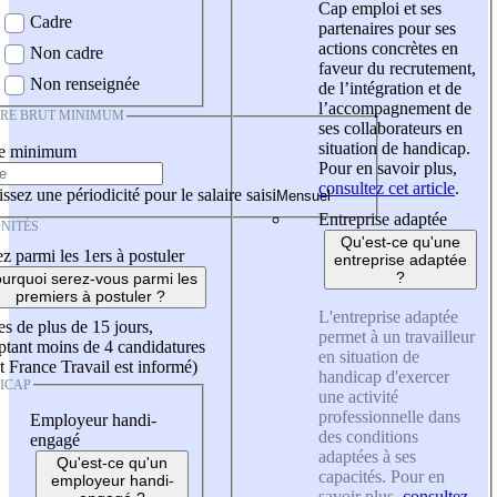
Cap emploi et ses
Cadre
partenaires pour ses
actions concrètes en
Non cadre
faveur du recrutement,
Non renseignée
de l’intégration et de
l’accompagnement de
IRE BRUT MINIMUM
ses collaborateurs en
situation de handicap.
re minimum
Pour en savoir plus,
consultez cet article
.
ssez une périodicité pour le salaire saisi
Entreprise adaptée
NITÉS
Qu'est-ce qu'une
z parmi les 1ers à postuler
entreprise adaptée
?
urquoi serez-vous parmi les
premiers à postuler ?
L'entreprise adaptée
es de plus de 15 jours,
permet à un travailleur
tant moins de 4 candidatures
en situation de
t France Travail est informé)
handicap d'exercer
ICAP
une activité
professionnelle dans
Employeur handi-
des conditions
engagé
adaptées à ses
Qu'est-ce qu'un
capacités. Pour en
employeur handi-
savoir plus,
consultez