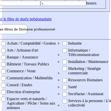
heures
er
le filtre de durée hebdomadaire
les filtres de
Domaine pro
fessionnel
ne professionel
Achats / Comptabilité / Gestion
Industrie
Arts / Artisanat d'art
Informatique /
Télécommunication
Banque / Assurance
Installation / Maintenance
Bâtiment / Travaux Publics
Marketing / Stratégie
Commerce / Vente
commerciale
Communication / Multimédia
Ressources Humaines
Conseil / Etudes
Santé
Direction d'entreprise
Secrétariat / Assistanat
Espaces verts et naturels /
Services à la personne / à l
Agriculture / Pêche / Soins aux
collectivité
animaux