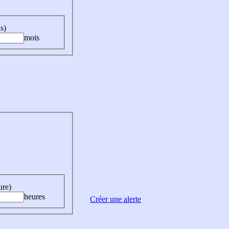
s)
mois
ure)
heures
Créer une alerte