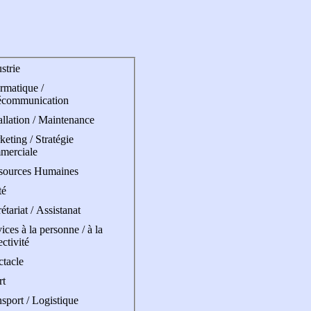
strie
rmatique /
écommunication
allation / Maintenance
eting / Stratégie
merciale
sources Humaines
té
étariat / Assistanat
ices à la personne / à la
ectivité
ctacle
rt
sport / Logistique