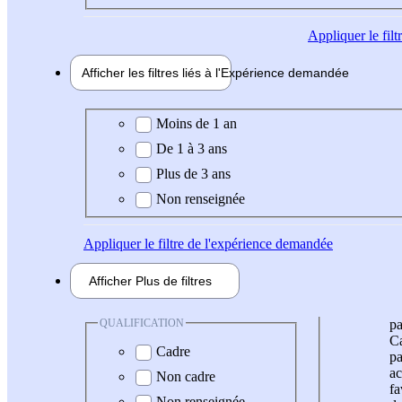
Appliquer
le fil
Afficher les filtres liés à l'
Expérience
demandée
Expérience demandée
Moins de 1 an
De 1 à 3 ans
Plus de 3 ans
Non renseignée
Appliquer
le filtre de l'expérience demandée
Afficher
Plus de
filtres
QUALIFICATION
pa
Ca
Cadre
pa
ac
Non cadre
fa
Non renseignée