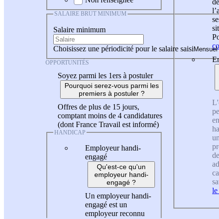
de
l
SALAIRE BRUT MINIMUM
se
si
Salaire minimum
Po
co
Choisissez une périodicité pour le salaire saisi
En
OPPORTUNITÉS
Soyez parmi les 1ers à postuler
Pourquoi serez-vous parmi les
premiers à postuler ?
L'
Offres de plus de 15 jours,
pe
comptant moins de 4 candidatures
en
(dont France Travail est informé)
ha
HANDICAP
un
pr
Employeur handi-
de
engagé
ad
Qu'est-ce qu'un
ca
employeur handi-
sa
engagé ?
le
Un employeur handi-
engagé est un
employeur reconnu