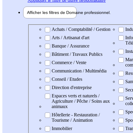
Appliquer
le filtre de durée hebdomadaire
Afficher les filtres de
Domaine pro
fessionnel
Domaine professionel
Achats / Comptabilité / Gestion
Indu
Arts / Artisanat d'art
Info
Tél
Banque / Assurance
Inst
Bâtiment / Travaux Publics
Mark
Commerce / Vente
com
Communication / Multimédia
Res
Conseil / Etudes
San
Direction d'entreprise
Secr
Espaces verts et naturels /
Serv
Agriculture / Pêche / Soins aux
coll
animaux
Spe
Hôtellerie - Restauration /
Tourisme / Animation
Spo
Immobilier
Tran