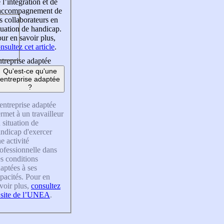
 l’intégration et de
’accompagnement de
s collaborateurs en
tuation de handicap.
ur en savoir plus,
nsultez cet article
.
treprise adaptée
Qu'est-ce qu'une
entreprise adaptée
?
entreprise adaptée
rmet à un travailleur
 situation de
ndicap d'exercer
e activité
ofessionnelle dans
s conditions
aptées à ses
pacités. Pour en
voir plus,
consultez
 site de l’UNEA
.