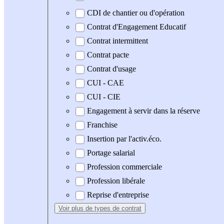
CDI de chantier ou d'opération
Contrat d'Engagement Educatif
Contrat intermittent
Contrat pacte
Contrat d'usage
CUI - CAE
CUI - CIE
Engagement à servir dans la réserve
Franchise
Insertion par l'activ.éco.
Portage salarial
Profession commerciale
Profession libérale
Reprise d'entreprise
Voir plus
de types de contrat