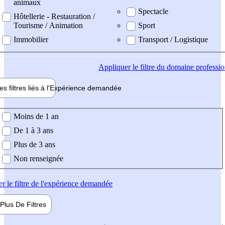
animaux
Spectacle
Hôtellerie - Restauration /
Tourisme / Animation
Sport
Immobilier
Transport / Logistique
Appliquer
le filtre du domaine professi
es filtres liés à l'
Expérience
demandée
ience demandée
Moins de 1 an
De 1 à 3 ans
Plus de 3 ans
Non renseignée
er
le filtre de l'expérience demandée
Plus De
Filtres