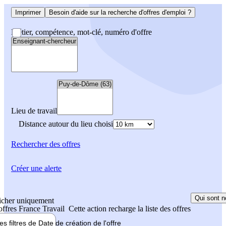
Imprimer
Besoin d'aide sur la recherche d'offres d'emploi ?
Métier, compétence, mot-clé, numéro d'offre
Lieu de travail
Distance autour du lieu choisi
Rechercher
des offres
Créer une alerte
Qui sont n
icher uniquement
 offres France Travail
Cette action recharge la liste des offres
les filtres de
Date de création
de l'offre