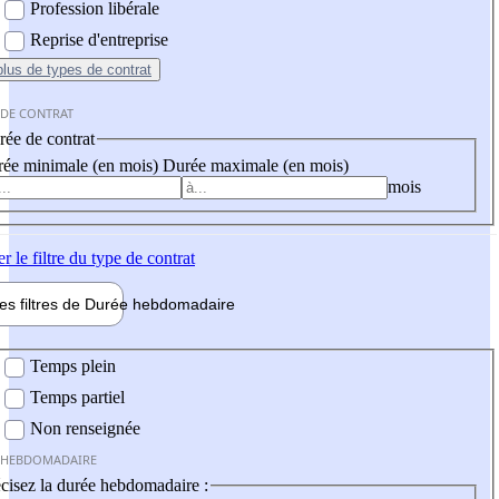
Profession libérale
Reprise d'entreprise
plus
de types de contrat
 DE CONTRAT
ée de contrat
ée minimale (en mois)
Durée maximale (en mois)
mois
er
le filtre du type de contrat
les filtres de
Durée hebdo
madaire
 hebdomadaire
Temps plein
Temps partiel
Non renseignée
 HEBDOMADAIRE
cisez la durée hebdomadaire :