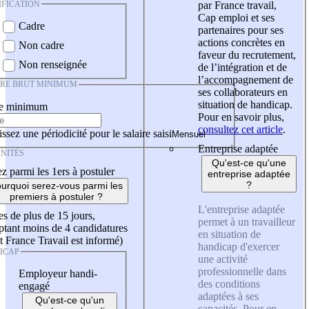
IFICATION
par France travail,
Cap emploi et ses
Cadre
partenaires pour ses
actions concrètes en
Non cadre
faveur du recrutement,
Non renseignée
de l’intégration et de
l’accompagnement de
IRE BRUT MINIMUM
ses collaborateurs en
situation de handicap.
re minimum
Pour en savoir plus,
consultez cet article
.
ssez une périodicité pour le salaire saisi
Entreprise adaptée
NITÉS
Qu'est-ce qu'une
z parmi les 1ers à postuler
entreprise adaptée
?
urquoi serez-vous parmi les
premiers à postuler ?
L'entreprise adaptée
es de plus de 15 jours,
permet à un travailleur
tant moins de 4 candidatures
en situation de
t France Travail est informé)
handicap d'exercer
ICAP
une activité
professionnelle dans
Employeur handi-
des conditions
engagé
adaptées à ses
Qu'est-ce qu'un
capacités. Pour en