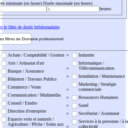
ée minimale (en heure)
Durée maximale (en heure)
heures
er
le filtre de durée hebdomadaire
les filtres de
Domaine pro
fessionnel
ne professionel
Achats / Comptabilité / Gestion
Industrie
Arts / Artisanat d'art
Informatique /
Télécommunication
Banque / Assurance
Installation / Maintenance
Bâtiment / Travaux Publics
Marketing / Stratégie
Commerce / Vente
commerciale
Communication / Multimédia
Ressources Humaines
Conseil / Etudes
Santé
Direction d'entreprise
Secrétariat / Assistanat
Espaces verts et naturels /
Services à la personne / à l
Agriculture / Pêche / Soins aux
collectivité