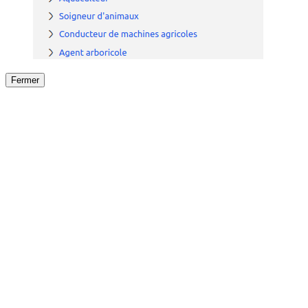
Fermer
Fermer
le détail de l'offre
/
Offre
sur
Offre précéden