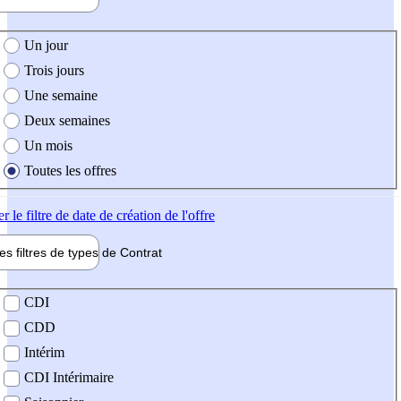
e création de l'offre
Un jour
Trois jours
Une semaine
Deux semaines
Un mois
Toutes les offres
er
le filtre de date de création de l'offre
les filtres de types de
Contrat
de contrat
CDI
CDD
Intérim
CDI Intérimaire