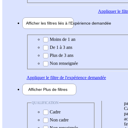
Appliquer
le fil
Afficher les filtres liés à l'
Expérience
demandée
Expérience demandée
Moins de 1 an
De 1 à 3 ans
Plus de 3 ans
Non renseignée
Appliquer
le filtre de l'expérience demandée
Afficher
Plus de
filtres
QUALIFICATION
pa
Ca
Cadre
pa
ac
Non cadre
fa
Non renseignée