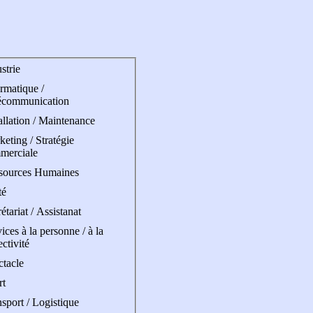
strie
rmatique /
écommunication
allation / Maintenance
eting / Stratégie
merciale
sources Humaines
té
étariat / Assistanat
ices à la personne / à la
ectivité
ctacle
rt
sport / Logistique