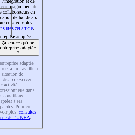
 l’intégration et de
’accompagnement de
s collaborateurs en
tuation de handicap.
ur en savoir plus,
nsultez cet article
.
treprise adaptée
Qu'est-ce qu'une
entreprise adaptée
?
entreprise adaptée
rmet à un travailleur
 situation de
ndicap d'exercer
e activité
ofessionnelle dans
s conditions
aptées à ses
pacités. Pour en
voir plus,
consultez
 site de l’UNEA
.