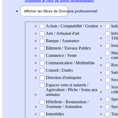
Appliquer
le filtre de durée hebdomadaire
Afficher les filtres de
Domaine pro
fessionnel
Domaine professionel
Achats / Comptabilité / Gestion
Indu
Arts / Artisanat d'art
Info
Tél
Banque / Assurance
Inst
Bâtiment / Travaux Publics
Mark
Commerce / Vente
com
Communication / Multimédia
Res
Conseil / Etudes
San
Direction d'entreprise
Secr
Espaces verts et naturels /
Serv
Agriculture / Pêche / Soins aux
coll
animaux
Spe
Hôtellerie - Restauration /
Tourisme / Animation
Spo
Immobilier
Tran