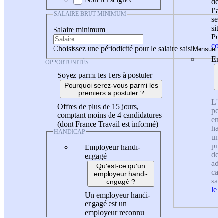
de
l
SALAIRE BRUT MINIMUM
se
si
Salaire minimum
Po
co
Choisissez une périodicité pour le salaire saisi
En
OPPORTUNITÉS
Soyez parmi les 1ers à postuler
Pourquoi serez-vous parmi les
premiers à postuler ?
L'
Offres de plus de 15 jours,
pe
comptant moins de 4 candidatures
en
(dont France Travail est informé)
ha
HANDICAP
un
pr
Employeur handi-
de
engagé
ad
Qu'est-ce qu'un
ca
employeur handi-
sa
engagé ?
le
Un employeur handi-
engagé est un
employeur reconnu