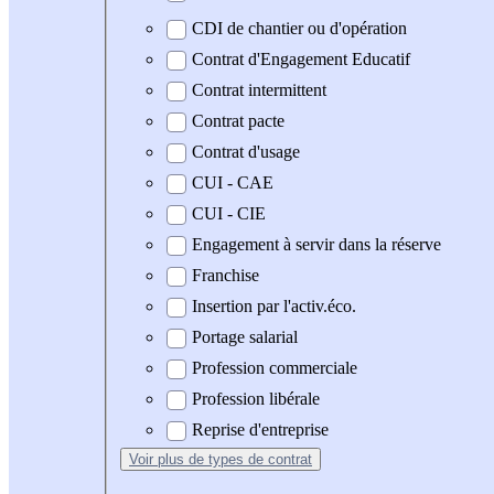
CDI de chantier ou d'opération
Contrat d'Engagement Educatif
Contrat intermittent
Contrat pacte
Contrat d'usage
CUI - CAE
CUI - CIE
Engagement à servir dans la réserve
Franchise
Insertion par l'activ.éco.
Portage salarial
Profession commerciale
Profession libérale
Reprise d'entreprise
Voir plus
de types de contrat