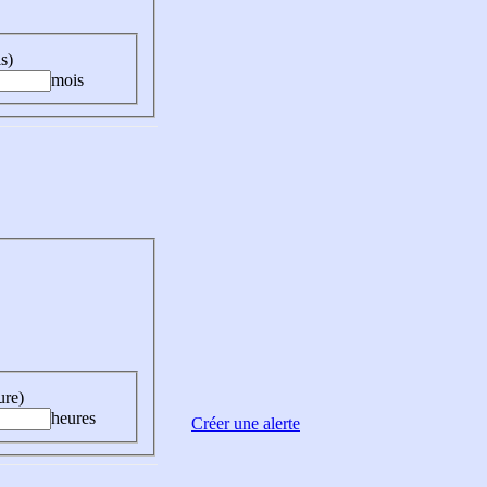
s)
mois
ure)
heures
Créer une alerte