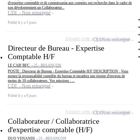
d'expertise comptable et de commissariat aux comptes qui recherche dans le cadre de
son développement un Collaborateur...
CDI - Non renseigné
Publié il y a 5 jours
Ajouter cette offre à ma sélection
CDI
Non renseigné
Directeur de Bureau - Expertise
Comptable H/F
LE CAB' BFC -
25 - BESANÇON
POSTE : Directeur de Bureau - Expertise Comptable H/F DESCRIPTION : Vous
prenez la responsabilité complète du bureau et encadrez une équipe d'environ de
moins de 10 collaborateurs. Vos missions : ...
CDI - Non renseigné
Publié il y a 9 jours
Ajouter cette offre à ma sélection
CDI
Non renseigné
Collaborateur / Collaboratrice
d'expertise comptable (H/F)
DUO VENANDI -
25 - BESANÇON