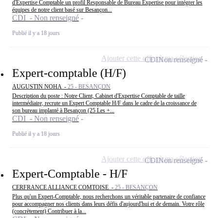
d'Expertise Comptable un profil Responsable de Bureau Expertise pour intégrer les
équipes de notre client basé sur Besançon...
CDI - Non renseigné
Publié il y a 18 jours
Ajouter cette offre à ma sélection
CDI
Non renseigné
Expert-comptable (H/F)
AUGUSTIN NOHA -
25 - BESANÇON
Description du poste : Notre Client, Cabinet d'Expertise Comptable de taille
intermédiaire, recrute un Expert Comptable H/F dans le cadre de la croissance de
son bureau implanté à Besançon (25 Les +...
CDI - Non renseigné
Publié il y a 18 jours
Ajouter cette offre à ma sélection
CDI
Non renseigné
Expert-Comptable - H/F
CERFRANCE ALLIANCE COMTOISE -
25 - BESANÇON
Plus qu'un Expert-Comptable, nous recherchons un véritable partenaire de confiance
pour accompagner nos clients dans leurs défis d'aujourd'hui et de demain. Votre rôle
(concrètement) Contribuer à la...