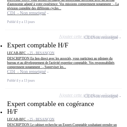
d'autonomie adapté à votre expérience. Vos missions comprennent notamment : - La
révision complète des différents cycles...
CDI - Non renseigné
Publié il y a 13 jours
Ajouter cette offre à ma sélection
CDI
Non renseigné
Expert comptable H/F
LECAB-BFC -
25 - BESANÇON
DESCRIPTION En lien direct avec les associés, vous participez au pilotage du
bureau et au développement de l'activité expertise comptable. Vos responsabilités
comprennent notamment : - Superviser les...
CDI - Non renseigné
Publié il y a 13 jours
Ajouter cette offre à ma sélection
CDI
Non renseigné
Expert comptable en cogérance
H/F
LECAB-BFC -
25 - BESANÇON
DESCRIPTION Le cabinet recherche un Expert-Comptable souhaitant prendre un