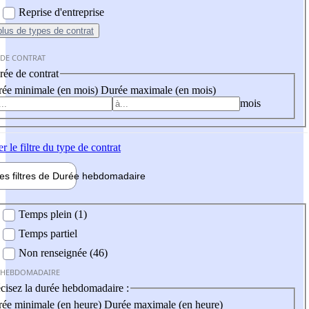
Reprise d'entreprise
plus
de types de contrat
 DE CONTRAT
ée de contrat
ée minimale (en mois)
Durée maximale (en mois)
mois
er
le filtre du type de contrat
les filtres de
Durée hebdo
madaire
 hebdomadaire
Temps plein (1)
Temps partiel
Non renseignée (46)
 HEBDOMADAIRE
cisez la durée hebdomadaire :
ée minimale (en heure)
Durée maximale (en heure)