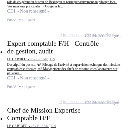
rôle de co-gérant du bureau de Besançon et participer activement au pilotage local.
Vos missions principales : - Co-gérer le...
CDI - Non renseigné
Publié il y a 13 jours
Ajouter cette offre à ma sélection
CDI
Non renseigné
Expert comptable F/H - Contrôle
de gestion, audit
LE CAB'BFC -
25 - BESANÇON
Descriptif du poste:\n \n* Pilotage de l'activité et supervision technique des missions
comptables et fiscales, \n* Management des chefs de mission et collaborateurs sur
plusieurs...
CDI - Non renseigné
Publié il y a 14 jours
Ajouter cette offre à ma sélection
CDI
Non renseigné
Chef de Mission Expertise
Comptable H/F
LE CAB' BFC -
25 - BESANÇON