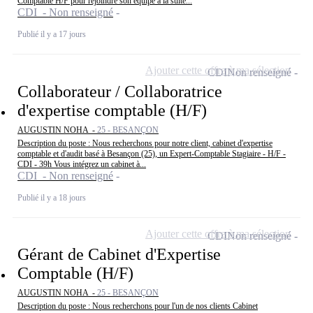
Comptable H/F pour rejoindre son équipe à la suite...
CDI - Non renseigné
Publié il y a 17 jours
Ajouter cette offre à ma sélection
CDI
Non renseigné
Collaborateur / Collaboratrice
d'expertise comptable (H/F)
AUGUSTIN NOHA -
25 - BESANÇON
Description du poste : Nous recherchons pour notre client, cabinet d'expertise
comptable et d'audit basé à Besançon (25), un Expert-Comptable Stagiaire - H/F -
CDI - 39h Vous intégrez un cabinet à...
CDI - Non renseigné
Publié il y a 18 jours
Ajouter cette offre à ma sélection
CDI
Non renseigné
Gérant de Cabinet d'Expertise
Comptable (H/F)
AUGUSTIN NOHA -
25 - BESANÇON
Description du poste : Nous recherchons pour l'un de nos clients Cabinet