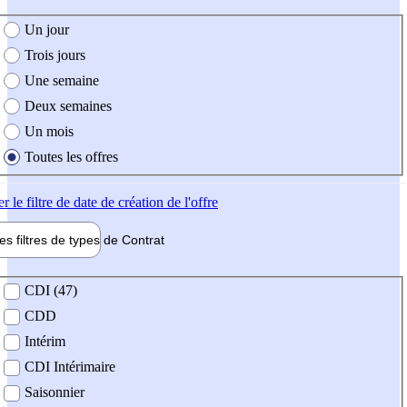
e création de l'offre
Un jour
Trois jours
Une semaine
Deux semaines
Un mois
Toutes les offres
er
le filtre de date de création de l'offre
les filtres de types de
Contrat
de contrat
CDI (47)
CDD
Intérim
CDI Intérimaire
Saisonnier