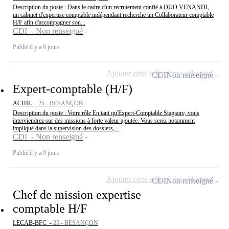
Description du poste : Dans le cadre d'un recrutement confié à DUO VENANDI,
un cabinet d'expertise comptable indépendant recherche un Collaborateur comptable
H/F afin d'accompagner son...
CDI - Non renseigné
Publié il y a 9 jours
Ajouter cette offre à ma sélection
CDI
Non renseigné
Expert-comptable (H/F)
ACHIL -
25 - BESANÇON
Description du poste : Votre rôle En tant qu'Expert-Comptable Stagiaire, vous
interviendrez sur des missions à forte valeur ajoutée. Vous serez notamment
impliqué dans la supervision des dossiers,...
CDI - Non renseigné
Publié il y a 9 jours
Ajouter cette offre à ma sélection
CDI
Non renseigné
Chef de mission expertise
comptable H/F
LECAB-BFC -
25 - BESANÇON