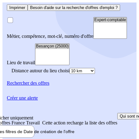
Imprimer
Besoin d'aide sur la recherche d'offres d'emploi ?
Métier, compétence, mot-clé, numéro d'offre
Lieu de travail
Distance autour du lieu choisi
Rechercher
des offres
Créer une alerte
Qui sont n
icher uniquement
 offres France Travail
Cette action recharge la liste des offres
les filtres de
Date de création
de l'offre