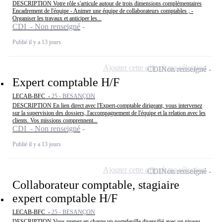
DESCRIPTION Votre rôle s'articule autour de trois dimensions complémentaires
Encadrement de l'équipe - Animer une équipe de collaborateurs comptables ; -
Organiser les travaux et anticiper les...
CDI - Non renseigné
Publié il y a 13 jours
Ajouter cette offre à ma sélection
CDI
Non renseigné
Expert comptable H/F
LECAB-BFC -
25 - BESANÇON
DESCRIPTION En lien direct avec l'Expert-comptable dirigeant, vous intervenez
sur la supervision des dossiers, l'accompagnement de l'équipe et la relation avec les
clients. Vos missions comprennent...
CDI - Non renseigné
Publié il y a 13 jours
Ajouter cette offre à ma sélection
CDI
Non renseigné
Collaborateur comptable, stagiaire
expert comptable H/F
LECAB-BFC -
25 - BESANÇON
DESCRIPTION Vous prenez en charge un portefeuille diversifié avec un niveau