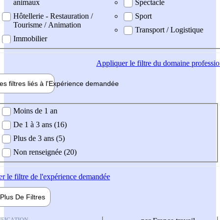
animaux
Spectacle
Hôtellerie - Restauration /
Sport
Tourisme / Animation
Transport / Logistique
Immobilier
Appliquer
le filtre du domaine professi
es filtres liés à l'
Expérience
demandée
ience demandée
Moins de 1 an
De 1 à 3 ans (16)
Plus de 3 ans (5)
Non renseignée (20)
er
le filtre de l'expérience demandée
Plus De
Filtres