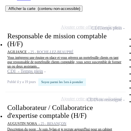
Afficher la carte
(contenu non-accessible)
Ajouter cette offre à ma sélection
CDI
Temps plein
Responsable de mission comptable
(H/F)
AGILIANCE -
25 - ROCHE-LEZ-BEAUPRÉ
Vous intégrerez une équipe en place et vous gérerez un portefeuille clients en tant
que responsable de portefeuille clients comptable, vous serez susceptible de former
un ou deux assistants...
CDI - Temps plein
Publié il y a 19 jours
Soyez parmi les 1ers à postuler
Ajouter cette offre à ma sélection
CDI
Non renseigné
Collaborateur / Collaboratrice
d'expertise comptable (H/F)
AUGUSTIN NOHA -
25 - BESANÇON
Description du poste : Je suis Aylan et je recrute aujourd'hui pour un cabinet