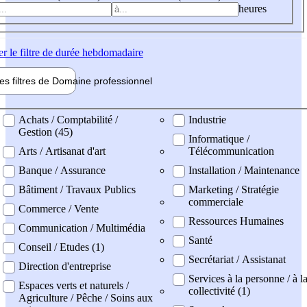
heures
er
le filtre de durée hebdomadaire
les filtres de
Domaine pro
fessionnel
ne professionel
Achats / Comptabilité /
Industrie
Gestion (45)
Informatique /
Arts / Artisanat d'art
Télécommunication
Banque / Assurance
Installation / Maintenance
Bâtiment / Travaux Publics
Marketing / Stratégie
commerciale
Commerce / Vente
Ressources Humaines
Communication / Multimédia
Santé
Conseil / Etudes (1)
Secrétariat / Assistanat
Direction d'entreprise
Services à la personne / à l
Espaces verts et naturels /
collectivité (1)
Agriculture / Pêche / Soins aux