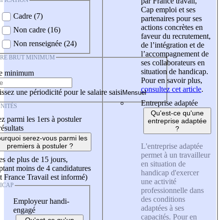
IFICATION
par France travail,
Cap emploi et ses
Cadre (7)
partenaires pour ses
actions concrètes en
Non cadre (16)
faveur du recrutement,
Non renseignée (24)
de l’intégration et de
l’accompagnement de
IRE BRUT MINIMUM
ses collaborateurs en
situation de handicap.
re minimum
Pour en savoir plus,
consultez cet article
.
ssez une périodicité pour le salaire saisi
Entreprise adaptée
NITÉS
Qu'est-ce qu'une
z parmi les 1ers à postuler
entreprise adaptée
résultats
?
urquoi serez-vous parmi les
L'entreprise adaptée
premiers à postuler ?
permet à un travailleur
es de plus de 15 jours,
en situation de
tant moins de 4 candidatures
handicap d'exercer
t France Travail est informé)
une activité
ICAP
professionnelle dans
des conditions
Employeur handi-
adaptées à ses
engagé
capacités. Pour en
Qu'est-ce qu'un