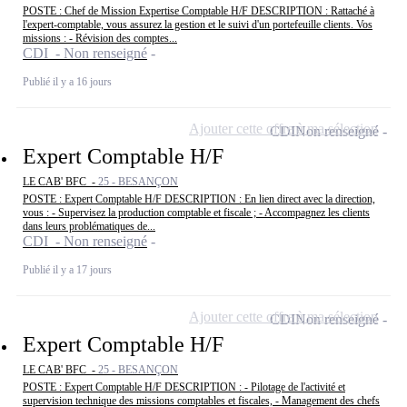
POSTE : Chef de Mission Expertise Comptable H/F DESCRIPTION : Rattaché à
l'expert-comptable, vous assurez la gestion et le suivi d'un portefeuille clients. Vos
missions : - Révision des comptes...
CDI - Non renseigné
Publié il y a 16 jours
Ajouter cette offre à ma sélection
CDI
Non renseigné
Expert Comptable H/F
LE CAB' BFC -
25 - BESANÇON
POSTE : Expert Comptable H/F DESCRIPTION : En lien direct avec la direction,
vous : - Supervisez la production comptable et fiscale ; - Accompagnez les clients
dans leurs problématiques de...
CDI - Non renseigné
Publié il y a 17 jours
Ajouter cette offre à ma sélection
CDI
Non renseigné
Expert Comptable H/F
LE CAB' BFC -
25 - BESANÇON
POSTE : Expert Comptable H/F DESCRIPTION : - Pilotage de l'activité et
supervision technique des missions comptables et fiscales, - Management des chefs