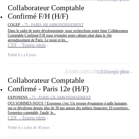
Collaborateur Comptable
Confirmé F/H (H/F)
COGEP -
75 - PARIS 16E ARRONDISSEMENT
Dans le cadre de notre développement, nous recherchons notre futur Collaborateur
Comptable Confirmé F/H pour rejoindre notre cabinet situé dans le 16e
arrondissement de Paris. Le poste et les...
CDI - Temps plein
Publié il y a 8 jours
Ajouter cette offre à ma sélection
CDI
Temps plein
Collaborateur Comptable
Confirmé - Paris 12e (H/F)
EXPONENS -
75 - PARIS 12E ARRONDISSEMENT
QUI SOMMES-NOUS ? Exponens c'est. Un groupe dynamique à taille humaine,
qui se développe depuis plus de 30 ans autour des métiers financiers 10 expertises :
l'expertise comptable, l'audit, le...
CDI - Temps plein
Publié il y a plus de 30 jours