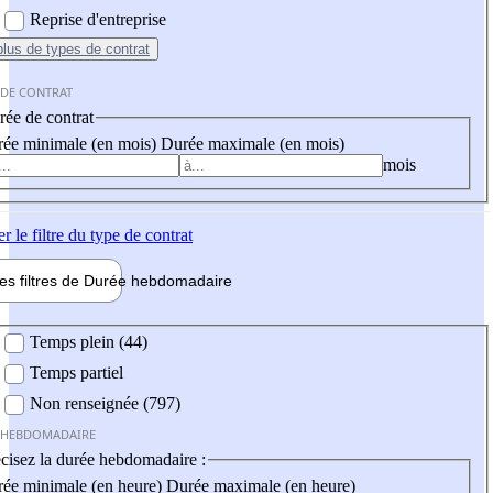
Reprise d'entreprise
plus
de types de contrat
 DE CONTRAT
ée de contrat
ée minimale (en mois)
Durée maximale (en mois)
mois
er
le filtre du type de contrat
les filtres de
Durée hebdo
madaire
 hebdomadaire
Temps plein (44)
Temps partiel
Non renseignée (797)
 HEBDOMADAIRE
cisez la durée hebdomadaire :
ée minimale (en heure)
Durée maximale (en heure)