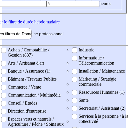
heures
er
le filtre de durée hebdomadaire
les filtres de
Domaine pro
fessionnel
ne professionel
Achats / Comptabilité /
Industrie
Gestion (837)
Informatique /
Arts / Artisanat d'art
Télécommunication
Banque / Assurance (1)
Installation / Maintenance
Bâtiment / Travaux Publics
Marketing / Stratégie
commerciale
Commerce / Vente
Ressources Humaines (1)
Communication / Multimédia
Santé
Conseil / Etudes
Secrétariat / Assistanat (2)
Direction d'entreprise
Services à la personne / à l
Espaces verts et naturels /
collectivité
Agriculture / Pêche / Soins aux