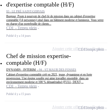
d'expertise comptable (H/F)
93 - LE PRÉ-SAINT-GERVAIS
Bonjour, Poste à pourvoir de chef-fe de mission dans un cabinet d'expertise
comptable (14 personnes) situé dans un bâtiment moderne et lumineux. Vous serez
en charge d'un portefeuille de clients...
CDI - Temps plein
Publié il y a 14 jours
Ajouter cette offre à ma sélection
CDI
Temps plein
Chef de mission expertise-
comptable (H/F)
DYNAMIS - INTERIM -
94 - ST MAUR DES FOSSES
Cabinet d'expertise-comptable créé en 2021, jeune, dynamique et en forte
progression. Une équipe soudée qui aime travailler ensemble, dans un
environnement moderne et 100 % dématérialisé (FULL, DEXT,...
CDI - Temps plein
Publié il y a 15 jours
Ajouter cette offre à ma sélection
CDI
Temps plein