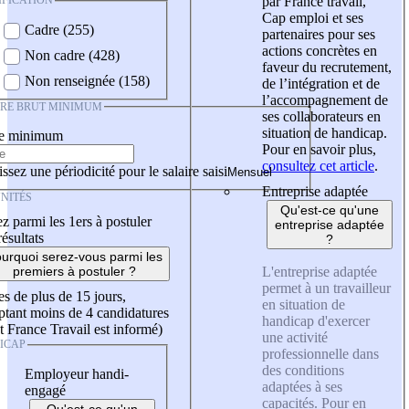
IFICATION
par France travail,
Cap emploi et ses
Cadre (255)
partenaires pour ses
actions concrètes en
Non cadre (428)
faveur du recrutement,
Non renseignée (158)
de l’intégration et de
l’accompagnement de
IRE BRUT MINIMUM
ses collaborateurs en
situation de handicap.
re minimum
Pour en savoir plus,
consultez cet article
.
ssez une périodicité pour le salaire saisi
Entreprise adaptée
NITÉS
Qu'est-ce qu'une
z parmi les 1ers à postuler
entreprise adaptée
résultats
?
urquoi serez-vous parmi les
L'entreprise adaptée
premiers à postuler ?
permet à un travailleur
es de plus de 15 jours,
en situation de
tant moins de 4 candidatures
handicap d'exercer
t France Travail est informé)
une activité
ICAP
professionnelle dans
des conditions
Employeur handi-
adaptées à ses
engagé
capacités. Pour en
Qu'est-ce qu'un