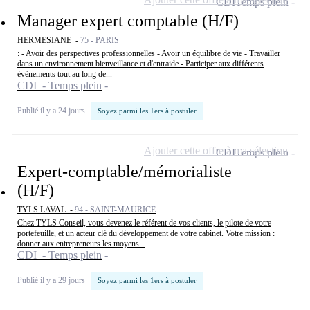
CDI
Temps plein
Manager expert comptable (H/F)
HERMESIANE -
75 - PARIS
: - Avoir des perspectives professionnelles - Avoir un équilibre de vie - Travailler
dans un environnement bienveillance et d'entraide - Participer aux différents
évènements tout au long de...
CDI - Temps plein
Publié il y a 24 jours
Soyez parmi les 1ers à postuler
Ajouter cette offre à ma sélection
CDI
Temps plein
Expert-comptable/mémorialiste
(H/F)
TYLS LAVAL -
94 - SAINT-MAURICE
Chez TYLS Conseil, vous devenez le référent de vos clients, le pilote de votre
portefeuille, et un acteur clé du développement de votre cabinet. Votre mission :
donner aux entrepreneurs les moyens...
CDI - Temps plein
Publié il y a 29 jours
Soyez parmi les 1ers à postuler