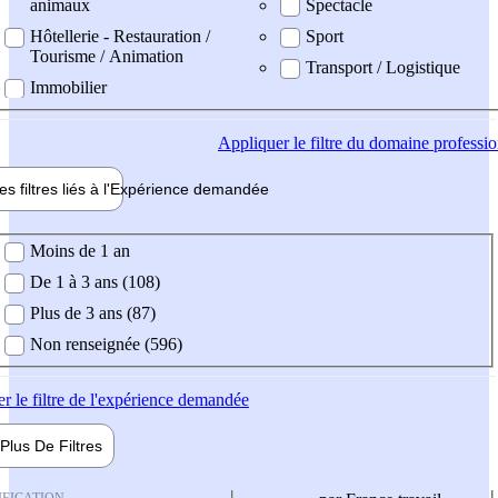
animaux
Spectacle
Hôtellerie - Restauration /
Sport
Tourisme / Animation
Transport / Logistique
Immobilier
Appliquer
le filtre du domaine professi
es filtres liés à l'
Expérience
demandée
ience demandée
Moins de 1 an
De 1 à 3 ans (108)
Plus de 3 ans (87)
Non renseignée (596)
er
le filtre de l'expérience demandée
Plus De
Filtres