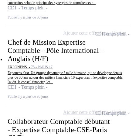
construites selon le principe des synergies de compétences :...
CDI - Temps plein
Publié il y a plus de 30 jours
Ajouter cette offre à ma sélection
CDI
Temps plein
Chef de Mission Expertise
Comptable - Pôle International -
Anglais (H/F)
EXPONENS -
75 - PARIS 17
Exponens c'est. Un groupe dynamique à taille humaine, qui se développe depuis
plus de 30 ans autour des métiers financiers 10 expertises : l'expertise comptable,
l'audit, le conseil financier, les...
CDI - Temps plein
Publié il y a plus de 30 jours
Ajouter cette offre à ma sélection
CDI
Temps plein
Collaborateur Comptable débutant
- Expertise Comptable-CSE-Paris