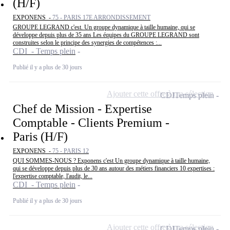
(H/F)
EXPONENS -
75 - PARIS 17E ARRONDISSEMENT
GROUPE LEGRAND c'est. Un groupe dynamique à taille humaine, qui se
développe depuis plus de 35 ans Les équipes du GROUPE LEGRAND sont
construites selon le principe des synergies de compétences :...
CDI - Temps plein
Publié il y a plus de 30 jours
Ajouter cette offre à ma sélection
CDI
Temps plein
Chef de Mission - Expertise
Comptable - Clients Premium -
Paris (H/F)
EXPONENS -
75 - PARIS 12
QUI SOMMES-NOUS ? Exponens c'est Un groupe dynamique à taille humaine,
qui se développe depuis plus de 30 ans autour des métiers financiers 10 expertises :
l'expertise comptable, l'audit, le...
CDI - Temps plein
Publié il y a plus de 30 jours
Ajouter cette offre à ma sélection
CDI
Temps plein