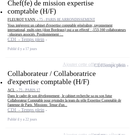
Chef(fe) de mission expertise
comptable (H/F)
FLEUROT YANN -
75 - PARIS 8E ARRONDISSEMENT
Vous intégrerez un cabinet d'expertise comptable généraliste, rayonnement
international, multi-sites (dont Bordeaux) qui a un effectif : -153-160 collaborateurs
; plusieurs associés. Positionnement :...
CDI - Temps plein
Publié il y a 17 jours
Ajouter cette offre à ma sélection
CDI
Temps plein
Collaborateur / Collaboratrice
d'expertise comptable (H/F)
ACL -
75 - PARIS 17
Dans le cadre de son développement , le cabinet recherche sa ou son futur
Collaborateur Comptable pour rejoindre la team du pôle Expertise Comptable de
l'antenne de Paris. Missions: Tenue d'un...
CDI - Temps plein
Publié il y a 22 jours
Ajouter cette offre à ma sélection