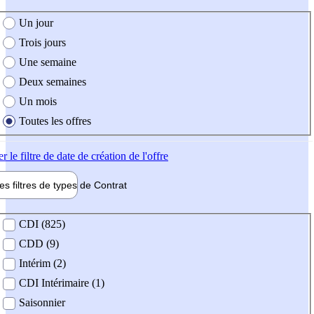
e création de l'offre
Un jour
Trois jours
Une semaine
Deux semaines
Un mois
Toutes les offres
er
le filtre de date de création de l'offre
les filtres de types de
Contrat
de contrat
CDI (825)
CDD (9)
Intérim (2)
CDI Intérimaire (1)
Saisonnier