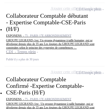
Ajouter cette offre à ma sélection
CDI
Temps plein
Collaborateur Comptable débutant
- Expertise Comptable-CSE-Paris
(H/F)
EXPONENS -
75 - PARIS 17E ARRONDISSEMENT
GROUPE LEGRAND c'est. Un groupe dynamique à taille humaine, qui se
développe depuis plus de 35 ans Les équipes du GROUPE LEGRAND sont
construites selon le principe des synergies de compétences :...
CDI - Temps plein
Publié il y a plus de 30 jours
Ajouter cette offre à ma sélection
CDI
Temps plein
Collaborateur Comptable
Confirmé -Expertise Comptable-
CSE-Paris (H/F)
EXPONENS -
75 - PARIS 17E ARRONDISSEMENT
GROUPE LEGRAND c'est . Un groupe dynamique à taille humaine, qui se
développe depuis plus de 35 ans Les équipes du GROUPE LEGRAND sont