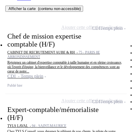
Afficher la carte
(contenu non-accessible)
Ajouter cette offre à ma sélection
CDI
Temps plein
Chef de mission expertise
comptable (H/F)
CABINET DE RECRUTEMENT AUBE & RH -
75 - PARIS 8E
ARRONDISSEMENT
Rejoignez un cabinet d'expertise comptable à taille humaine et en pleine croissance,
où l'esprit d'équipe, la bienveillance et le développement des compétences sont au
cœur de notre...
CDI - Temps plein
Publié hier
Ajouter cette offre à ma sélection
CDI
Temps plein
Expert-comptable/mémorialiste
(H/F)
TYLS LAVAL -
94 - SAINT-MAURICE
Chez TYLS Conseil, vous devenez le référent de vos clients, le pilote de votre