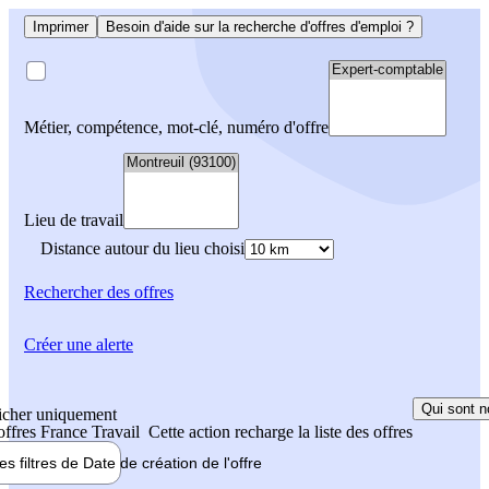
Imprimer
Besoin d'aide sur la recherche d'offres d'emploi ?
Métier, compétence, mot-clé, numéro d'offre
Lieu de travail
Distance autour du lieu choisi
Rechercher
des offres
Créer une alerte
Qui sont n
icher uniquement
 offres France Travail
Cette action recharge la liste des offres
les filtres de
Date de création
de l'offre