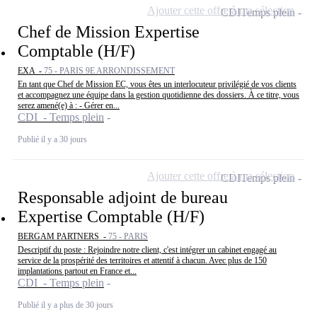
Ajouter cette offre à ma sélection
CDI
Temps plein
Chef de Mission Expertise
Comptable (H/F)
EXA -
75 - PARIS 9E ARRONDISSEMENT
En tant que Chef de Mission EC, vous êtes un interlocuteur privilégié de vos clients
et accompagnez une équipe dans la gestion quotidienne des dossiers. À ce titre, vous
serez amené(e) à : - Gérer en...
CDI - Temps plein
Publié il y a 30 jours
Ajouter cette offre à ma sélection
CDI
Temps plein
Responsable adjoint de bureau
Expertise Comptable (H/F)
BERGAM PARTNERS -
75 - PARIS
Descriptif du poste : Rejoindre notre client, c'est intégrer un cabinet engagé au
service de la prospérité des territoires et attentif à chacun. Avec plus de 150
implantations partout en France et...
CDI - Temps plein
Publié il y a plus de 30 jours