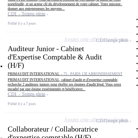
portefeuille, et un acteur clé du développement de votre cabinet. Votre mission :
donner aux entrepreneurs les moyens...
CDI - Temps plein
Publié il y a 3 jours
Ajouter cette offre à ma sélection
CDI
Temps plein
Auditeur Junior - Cabinet
d'Expertise Comptable & Audit
(H/F)
PRIMAUDIT INTERNATIONAL -
75 - PARIS 13E ARRONDISSEMENT
PRIMAUDIT INTERNATIONAL, cabinet d'audit et d'expertise comptable,
recherche 2 auditeurs juniors pour étoffer ses équipes d'audit légal. Vous serez
encadré par une équipe expérimentée et bénéficierez...
CDI - Temps plein
Publié il y a 7 jours
Ajouter cette offre à ma sélection
CDI
Temps plein
Collaborateur / Collaboratrice
d'expertise comptable (H/F)