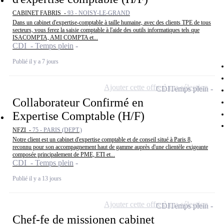
CABINET FABRIS -
93 - NOISY-LE-GRAND
Dans un cabinet d'expertise-comptable à taille humaine, avec des clients TPE de tous
secteurs, vous ferez la saisie comptable à l'aide des outils informatiques tels que
ISACOMPTA, AMI COMPTA et...
CDI - Temps plein
Publié il y a 7 jours
Ajouter cette offre à ma sélection
CDI
Temps plein
Collaborateur Confirmé en
Expertise Comptable (H/F)
NFZI -
75 - PARIS (DEPT.)
Notre client est un cabinet d'expertise comptable et de conseil situé à Paris 8,
reconnu pour son accompagnement haut de gamme auprès d'une clientèle exigeante
composée principalement de PME, ETI et...
CDI - Temps plein
Publié il y a 13 jours
Ajouter cette offre à ma sélection
CDI
Temps plein
Chef-fe de missionen cabinet