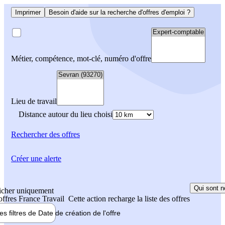
Imprimer
Besoin d'aide sur la recherche d'offres d'emploi ?
Métier, compétence, mot-clé, numéro d'offre
Lieu de travail
Distance autour du lieu choisi
Rechercher
des offres
Créer une alerte
Qui sont n
icher uniquement
 offres France Travail
Cette action recharge la liste des offres
les filtres de
Date de création
de l'offre