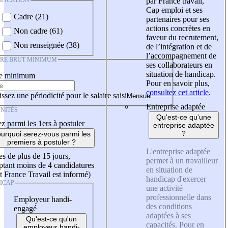
IFICATION
par France travail,
Cap emploi et ses
Cadre (21)
partenaires pour ses
actions concrètes en
Non cadre (61)
faveur du recrutement,
Non renseignée (38)
de l’intégration et de
l’accompagnement de
IRE BRUT MINIMUM
ses collaborateurs en
situation de handicap.
re minimum
Pour en savoir plus,
consultez cet article
.
ssez une périodicité pour le salaire saisi
Entreprise adaptée
NITÉS
Qu'est-ce qu'une
z parmi les 1ers à postuler
entreprise adaptée
?
urquoi serez-vous parmi les
premiers à postuler ?
L'entreprise adaptée
es de plus de 15 jours,
permet à un travailleur
tant moins de 4 candidatures
en situation de
t France Travail est informé)
handicap d'exercer
ICAP
une activité
professionnelle dans
Employeur handi-
des conditions
engagé
adaptées à ses
Qu'est-ce qu'un
capacités. Pour en
employeur handi-