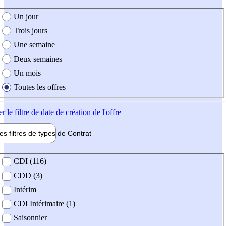
e création de l'offre
Un jour
Trois jours
Une semaine
Deux semaines
Un mois
Toutes les offres
er
le filtre de date de création de l'offre
les filtres de types de
Contrat
de contrat
CDI (116)
CDD (3)
Intérim
CDI Intérimaire (1)
Saisonnier