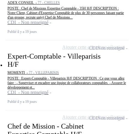
ADEX CONSEIL -
77 - CHELLES
POSTE : Chef de Missions Expertise Comptable - 35H H/F DESCRIPTION :
Notre Client, Cabinet d'Expertise Comptable de plus de 30 personnes faisant partie
d'un groupe, recrute un(e) Chef de Missions...
CDI - Non renseigné
Publié il y a 19 jours
Ajouter cette offre à ma sélection
CDI
Non renseigné
Expert-Comptable - Villeparisis
H/F
MOMENTI -
77 - VILLEPARISIS
POSTE : Expert-Comptable - Villeparisis H/F DESCRIPTION : Ce que vous allez
faire : - Superviser et encadrer une équipe de collaborateurs comptables. - Assurer le
développement et...
CDI - Non renseigné
Publié il y a 19 jours
Ajouter cette offre à ma sélection
CDI
Non renseigné
Chef de Mission - Cabinet