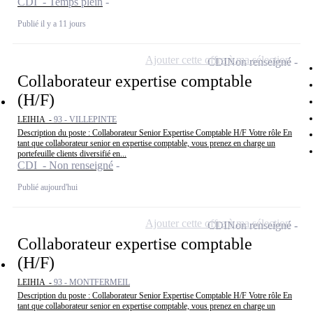
CDI - Temps plein
Publié il y a 11 jours
Ajouter cette offre à ma sélection
CDI
Non renseigné
Collaborateur expertise comptable
(H/F)
LEIHIA -
93 - VILLEPINTE
Description du poste : Collaborateur Senior Expertise Comptable H/F Votre rôle En
tant que collaborateur senior en expertise comptable, vous prenez en charge un
portefeuille clients diversifié en...
CDI - Non renseigné
Publié aujourd'hui
Ajouter cette offre à ma sélection
CDI
Non renseigné
Collaborateur expertise comptable
(H/F)
LEIHIA -
93 - MONTFERMEIL
Description du poste : Collaborateur Senior Expertise Comptable H/F Votre rôle En
tant que collaborateur senior en expertise comptable, vous prenez en charge un