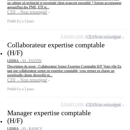
un cabinet où technicité et proximité client avancent ensemble ? Atriom accompagne
aujourd'hui des PME, ETI et...
CDI - Non renseigné
Publié il y a 3 jours
Ajouter cette offre à ma sélection
CDI
Non renseigné
Collaborateur expertise comptable
(H/F)
LEIHIA -
93 - PANTIN
Description du poste : Collaborateur Senior Expertise Comptable H/F Votre rôle En
tant que collaborateur senior en expertise comptable, vous prenez en charge un
portefeuille clients diversifié en...
CDI - Non renseigné
Publié il y a 3 jours
Ajouter cette offre à ma sélection
CDI
Non renseigné
Manager expertise comptable
(H/F)
LEIHIA -
93 - RAINCY