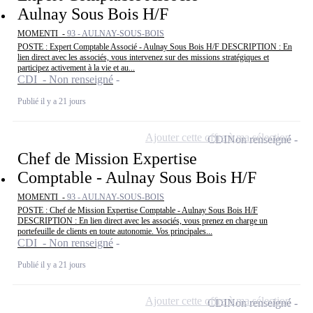
Aulnay Sous Bois H/F
MOMENTI -
93 - AULNAY-SOUS-BOIS
POSTE : Expert Comptable Associé - Aulnay Sous Bois H/F DESCRIPTION : En
lien direct avec les associés, vous intervenez sur des missions stratégiques et
participez activement à la vie et au...
CDI - Non renseigné
Publié il y a 21 jours
Ajouter cette offre à ma sélection
CDI
Non renseigné
Chef de Mission Expertise
Comptable - Aulnay Sous Bois H/F
MOMENTI -
93 - AULNAY-SOUS-BOIS
POSTE : Chef de Mission Expertise Comptable - Aulnay Sous Bois H/F
DESCRIPTION : En lien direct avec les associés, vous prenez en charge un
portefeuille de clients en toute autonomie. Vos principales...
CDI - Non renseigné
Publié il y a 21 jours
Ajouter cette offre à ma sélection
CDI
Non renseigné