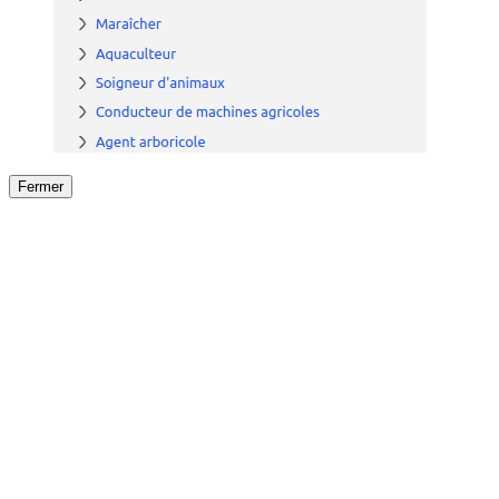
Fermer
Fermer
le détail de l'offre
/
Offre
sur
Offre précéden