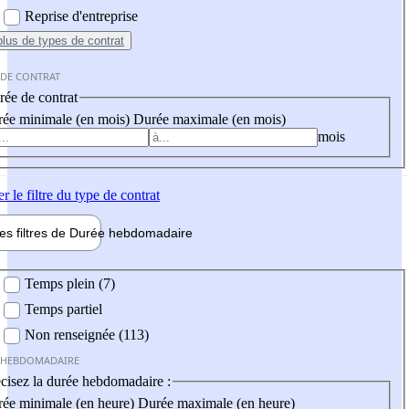
Reprise d'entreprise
plus
de types de contrat
 DE CONTRAT
ée de contrat
ée minimale (en mois)
Durée maximale (en mois)
mois
er
le filtre du type de contrat
les filtres de
Durée hebdo
madaire
 hebdomadaire
Temps plein (7)
Temps partiel
Non renseignée (113)
 HEBDOMADAIRE
cisez la durée hebdomadaire :
ée minimale (en heure)
Durée maximale (en heure)