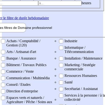
heures
er
le filtre de durée hebdomadaire
les filtres de
Domaine pro
fessionnel
ne professionel
Achats / Comptabilité /
Industrie
Gestion (120)
Informatique /
Arts / Artisanat d'art
Télécommunication
Banque / Assurance
Installation / Maintenance
Bâtiment / Travaux Publics
Marketing / Stratégie
commerciale
Commerce / Vente
Ressources Humaines
Communication / Multimédia
Santé
Conseil / Etudes
Secrétariat / Assistanat
Direction d'entreprise
Services à la personne / à l
Espaces verts et naturels /
collectivité
Agriculture / Pêche / Soins aux