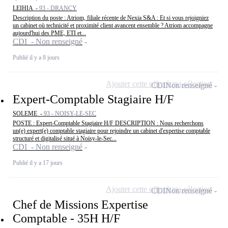
LEIHIA -
93 - DRANCY
Description du poste : Atriom, filiale récente de Nexia S&A : Et si vous rejoigniez
un cabinet où technicité et proximité client avancent ensemble ? Atriom accompagne
aujourd'hui des PME, ETI et...
CDI - Non renseigné
Publié il y a 8 jours
Ajouter cette offre à ma sélection
CDI
Non renseigné
Expert-Comptable Stagiaire H/F
SOLEME -
93 - NOISY-LE-SEC
POSTE : Expert-Comptable Stagiaire H/F DESCRIPTION : Nous recherchons
un(e) expert(e) comptable stagiaire pour rejoindre un cabinet d'expertise comptable
structuré et digitalisé situé à Noisy-le-Sec...
CDI - Non renseigné
Publié il y a 17 jours
Ajouter cette offre à ma sélection
CDI
Non renseigné
Chef de Missions Expertise
Comptable - 35H H/F