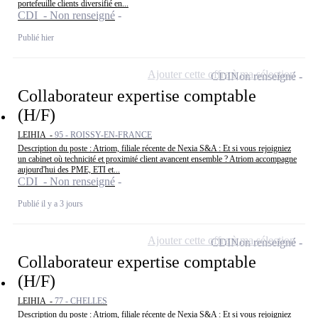
portefeuille clients diversifié en...
CDI - Non renseigné
Publié hier
Ajouter cette offre à ma sélection
CDI
Non renseigné
Collaborateur expertise comptable
(H/F)
LEIHIA -
95 - ROISSY-EN-FRANCE
Description du poste : Atriom, filiale récente de Nexia S&A : Et si vous rejoigniez
un cabinet où technicité et proximité client avancent ensemble ? Atriom accompagne
aujourd'hui des PME, ETI et...
CDI - Non renseigné
Publié il y a 3 jours
Ajouter cette offre à ma sélection
CDI
Non renseigné
Collaborateur expertise comptable
(H/F)
LEIHIA -
77 - CHELLES
Description du poste : Atriom, filiale récente de Nexia S&A : Et si vous rejoigniez