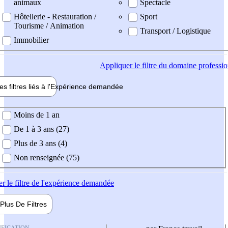
animaux
Spectacle
Hôtellerie - Restauration /
Sport
Tourisme / Animation
Transport / Logistique
Immobilier
Appliquer
le filtre du domaine professi
es filtres liés à l'
Expérience
demandée
ience demandée
Moins de 1 an
De 1 à 3 ans (27)
Plus de 3 ans (4)
Non renseignée (75)
er
le filtre de l'expérience demandée
Plus De
Filtres