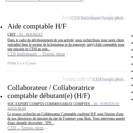
Ajouter cette offre à ma sélection
CDI Intérimaire
Temps plein
Aide comptable H/F
CRIT -
93 - BOURGET
Dans le cadre du développement de son activité, nous recherchons pour notre client,
spécialisé dans le secteur de la logistique et du transport, un(e) Aide comptable pour
une mission en CDII au sein...
CDI Intérimaire - Temps plein
Publié il y a 12 jours
Ajouter cette offre à ma sélection
CDI
Temps plein
Collaborateur / Collaboratrice
comptable débutant(e) (H/F)
SOC EXPERT COMPTA COMMISSARIAT COMPTES -
94 - FONTENAY
SOUS BOIS
Le groupe recherche un Collaborateur Comptable confirmé H/F pour l'équipe d'une
de nos directrices de mission du site de Fontenay sous Bois. Vous intervenez auprès
d'une clientèle diversifiée : TPE...
CDI - Temps plein