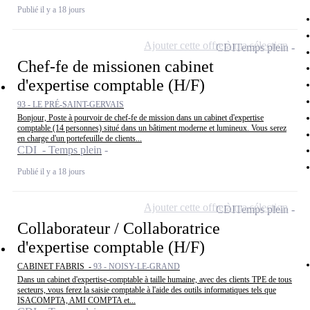
Publié il y a 18 jours
Ajouter cette offre à ma sélection
CDI
Temps plein
Chef-fe de missionen cabinet
d'expertise comptable (H/F)
93 - LE PRÉ-SAINT-GERVAIS
Bonjour, Poste à pourvoir de chef-fe de mission dans un cabinet d'expertise
comptable (14 personnes) situé dans un bâtiment moderne et lumineux. Vous serez
en charge d'un portefeuille de clients...
CDI - Temps plein
Publié il y a 18 jours
Ajouter cette offre à ma sélection
CDI
Temps plein
Collaborateur / Collaboratrice
d'expertise comptable (H/F)
CABINET FABRIS -
93 - NOISY-LE-GRAND
Dans un cabinet d'expertise-comptable à taille humaine, avec des clients TPE de tous
secteurs, vous ferez la saisie comptable à l'aide des outils informatiques tels que
ISACOMPTA, AMI COMPTA et...