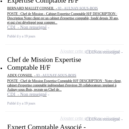
Expertise Comptable H/F
BERNARD MALLET CONSEIL -
93 - AULNAY-SOUS-BOIS
POSTE : Chef de Mission - Cabinet Expertise Comptable H/F DESCRIPTION :
Description Notre client est un cabinet d'expertise comptable, fondé depuis 30 ans,
et qui s'est développé pour compter...
CDI - Non renseigné
Publié il y a 19 jours
Ajouter cette offre à ma sélection
CDI
Non renseigné
Chef de Mission Expertise
Comptable H/F
ADEX CONSEIL -
93 - AULNAY-SOUS-BOIS
POSTE : Chef de Mission Expertise Comptable H/F DESCRIPTION : Notre client,
cabinet d'expertise comptable indépendant d'environ 20 collaborateurs implanté à
Aulnay-sous-Bois, recrute un Chef de...
CDI - Non renseigné
Publié il y a 19 jours
Ajouter cette offre à ma sélection
CDI
Non renseigné
Expert Comptable Associé -