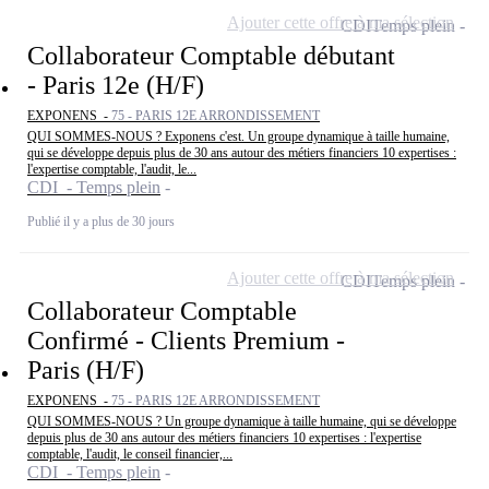
Ajouter cette offre à ma sélection
CDI
Temps plein
Collaborateur Comptable débutant
- Paris 12e (H/F)
EXPONENS -
75 - PARIS 12E ARRONDISSEMENT
QUI SOMMES-NOUS ? Exponens c'est. Un groupe dynamique à taille humaine,
qui se développe depuis plus de 30 ans autour des métiers financiers 10 expertises :
l'expertise comptable, l'audit, le...
CDI - Temps plein
Publié il y a plus de 30 jours
Ajouter cette offre à ma sélection
CDI
Temps plein
Collaborateur Comptable
Confirmé - Clients Premium -
Paris (H/F)
EXPONENS -
75 - PARIS 12E ARRONDISSEMENT
QUI SOMMES-NOUS ? Un groupe dynamique à taille humaine, qui se développe
depuis plus de 30 ans autour des métiers financiers 10 expertises : l'expertise
comptable, l'audit, le conseil financier,...
CDI - Temps plein