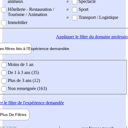
animaux
Spectacle
Hôtellerie - Restauration /
Sport
Tourisme / Animation
Transport / Logistique
Immobilier
Appliquer
le filtre du domaine professi
es filtres liés à l'
Expérience
demandée
ience demandée
Moins de 1 an
De 1 à 3 ans (35)
Plus de 3 ans (12)
Non renseignée (163)
er
le filtre de l'expérience demandée
Plus De
Filtres