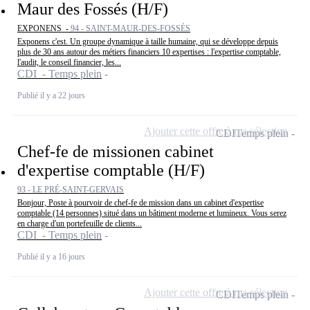
Maur des Fossés (H/F)
EXPONENS -
94 - SAINT-MAUR-DES-FOSSÉS
Exponens c'est. Un groupe dynamique à taille humaine, qui se développe depuis
plus de 30 ans autour des métiers financiers 10 expertises : l'expertise comptable,
l'audit, le conseil financier, les...
CDI - Temps plein
Publié il y a 22 jours
Ajouter cette offre à ma sélection
CDI
Temps plein
Chef-fe de missionen cabinet
d'expertise comptable (H/F)
93 - LE PRÉ-SAINT-GERVAIS
Bonjour, Poste à pourvoir de chef-fe de mission dans un cabinet d'expertise
comptable (14 personnes) situé dans un bâtiment moderne et lumineux. Vous serez
en charge d'un portefeuille de clients...
CDI - Temps plein
Publié il y a 16 jours
Ajouter cette offre à ma sélection
CDI
Temps plein