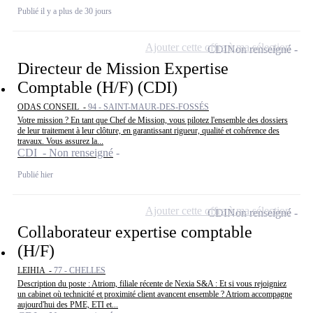
Publié il y a plus de 30 jours
Ajouter cette offre à ma sélection
CDI
Non renseigné
Directeur de Mission Expertise
Comptable (H/F) (CDI)
ODAS CONSEIL -
94 - SAINT-MAUR-DES-FOSSÉS
Votre mission ? En tant que Chef de Mission, vous pilotez l'ensemble des dossiers
de leur traitement à leur clôture, en garantissant rigueur, qualité et cohérence des
travaux. Vous assurez la...
CDI - Non renseigné
Publié hier
Ajouter cette offre à ma sélection
CDI
Non renseigné
Collaborateur expertise comptable
(H/F)
LEIHIA -
77 - CHELLES
Description du poste : Atriom, filiale récente de Nexia S&A : Et si vous rejoigniez
un cabinet où technicité et proximité client avancent ensemble ? Atriom accompagne
aujourd'hui des PME, ETI et...