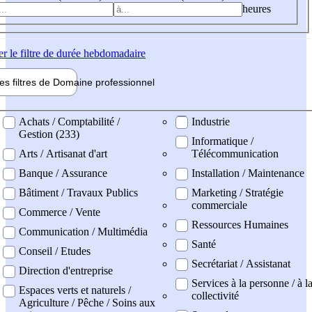
heures
er
le filtre de durée hebdomadaire
les filtres de
Domaine pro
fessionnel
ne professionel
Achats / Comptabilité /
Industrie
Gestion (233)
Informatique /
Arts / Artisanat d'art
Télécommunication
Banque / Assurance
Installation / Maintenance
Bâtiment / Travaux Publics
Marketing / Stratégie
commerciale
Commerce / Vente
Ressources Humaines
Communication / Multimédia
Santé
Conseil / Etudes
Secrétariat / Assistanat
Direction d'entreprise
Services à la personne / à l
Espaces verts et naturels /
collectivité
Agriculture / Pêche / Soins aux