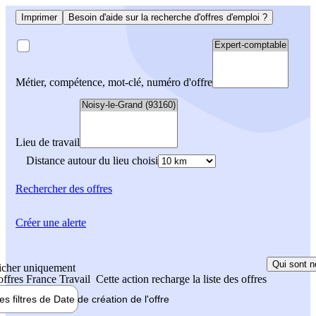
Imprimer
Besoin d'aide sur la recherche d'offres d'emploi ?
Métier, compétence, mot-clé, numéro d'offre
Lieu de travail
Distance autour du lieu choisi
Rechercher
des offres
Créer une alerte
Qui sont n
icher uniquement
 offres France Travail
Cette action recharge la liste des offres
les filtres de
Date de création
de l'offre