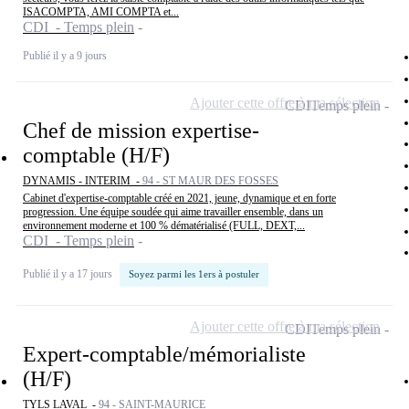
ISACOMPTA, AMI COMPTA et...
CDI - Temps plein
Publié il y a 9 jours
Ajouter cette offre à ma sélection
CDI
Temps plein
Chef de mission expertise-
comptable (H/F)
DYNAMIS - INTERIM -
94 - ST MAUR DES FOSSES
Cabinet d'expertise-comptable créé en 2021, jeune, dynamique et en forte
progression. Une équipe soudée qui aime travailler ensemble, dans un
environnement moderne et 100 % dématérialisé (FULL, DEXT,...
CDI - Temps plein
Publié il y a 17 jours
Soyez parmi les 1ers à postuler
Ajouter cette offre à ma sélection
CDI
Temps plein
Expert-comptable/mémorialiste
(H/F)
TYLS LAVAL -
94 - SAINT-MAURICE