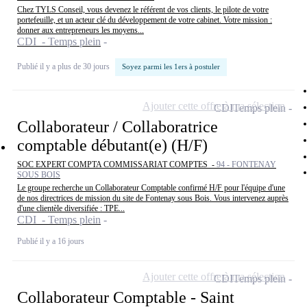
Chez TYLS Conseil, vous devenez le référent de vos clients, le pilote de votre
portefeuille, et un acteur clé du développement de votre cabinet. Votre mission :
donner aux entrepreneurs les moyens...
CDI - Temps plein
Publié il y a plus de 30 jours
Soyez parmi les 1ers à postuler
Ajouter cette offre à ma sélection
CDI
Temps plein
Collaborateur / Collaboratrice
comptable débutant(e) (H/F)
SOC EXPERT COMPTA COMMISSARIAT COMPTES -
94 - FONTENAY
SOUS BOIS
Le groupe recherche un Collaborateur Comptable confirmé H/F pour l'équipe d'une
de nos directrices de mission du site de Fontenay sous Bois. Vous intervenez auprès
d'une clientèle diversifiée : TPE...
CDI - Temps plein
Publié il y a 16 jours
Ajouter cette offre à ma sélection
CDI
Temps plein
Collaborateur Comptable - Saint