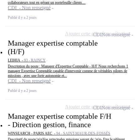
collaborateurs tout en gérant un portefeuille clients....
CDI - Non renseigné
Publié il y a 2 jours
Ajouter cette offre à ma sélection
CDI
Non renseigné
Manager expertise comptable
(H/F)
LEIHIA -
93 - RAINCY
Description du poste : Manager d'Expertise Comptable - H/F Nous recherchons 1
manager Expertise Comptable capable d'intervenir comme de véritables pilotes de
missions , avec une forte autonomie et...
CDI - Non renseigné
Publié il y a 2 jours
Ajouter cette offre à ma sélection
CDI
Non renseigné
Manager expertise comptable F/H
- Direction gestion, finance
WINSEARCH - PARIS AEC -
94 - SAINT-MAUR-DES-FOSSÉS
Descriptif du poste:\n\nVos principales missions seront de :\n\n- Etre le réfèrent