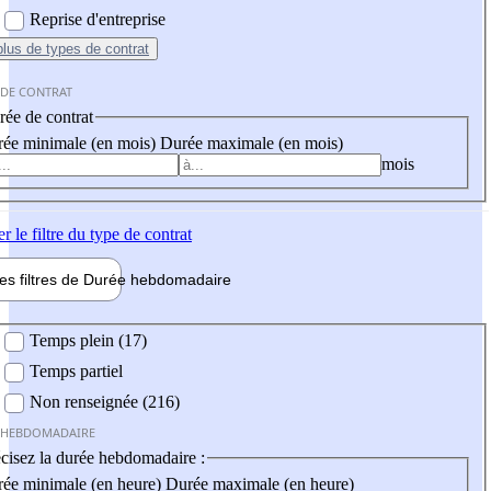
Reprise d'entreprise
plus
de types de contrat
 DE CONTRAT
ée de contrat
ée minimale (en mois)
Durée maximale (en mois)
mois
er
le filtre du type de contrat
les filtres de
Durée hebdo
madaire
 hebdomadaire
Temps plein (17)
Temps partiel
Non renseignée (216)
 HEBDOMADAIRE
cisez la durée hebdomadaire :
ée minimale (en heure)
Durée maximale (en heure)