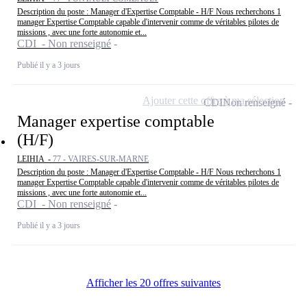
Description du poste : Manager d'Expertise Comptable - H/F Nous recherchons 1
manager Expertise Comptable capable d'intervenir comme de véritables pilotes de
missions , avec une forte autonomie et...
CDI - Non renseigné
Publié il y a 3 jours
Ajouter cette offre à ma sélection
CDI
Non renseigné
Manager expertise comptable
(H/F)
LEIHIA -
77 - VAIRES-SUR-MARNE
Description du poste : Manager d'Expertise Comptable - H/F Nous recherchons 1
manager Expertise Comptable capable d'intervenir comme de véritables pilotes de
missions , avec une forte autonomie et...
CDI - Non renseigné
Publié il y a 3 jours
Afficher les 20 offres suivantes