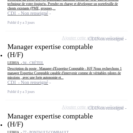
technique de votre équipe\n- Prendre en charge et développer un portefeuille de
clients existants (PME, groupes,...
CDI - Non renseigné
Publié il y a 3 jours
Ajouter cette offre à ma sélection
CDI
Non renseigné
Manager expertise comptable
(H/F)
LEIHIA -
94 - CRÉTEIL
Description du poste : Manager d'Expertise Comptable - H/F Nous recherchons 1
manager Expertise Comptable capable d'intervenir comme de véritables pilotes de
missions , avec une forte autonomie et...
CDI - Non renseigné
Publié il y a 3 jours
Ajouter cette offre à ma sélection
CDI
Non renseigné
Manager expertise comptable
(H/F)
LEIHIA -
77 - PONTAULT-COMBAULT