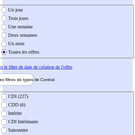
e création de l'offre
Un jour
Trois jours
Une semaine
Deux semaines
Un mois
Toutes les offres
er
le filtre de date de création de l'offre
les filtres de types de
Contrat
de contrat
CDI (227)
CDD (6)
Intérim
CDI Intérimaire
Saisonnier