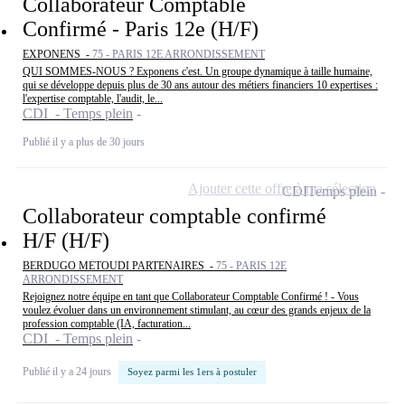
Collaborateur Comptable
Confirmé - Paris 12e (H/F)
EXPONENS -
75 - PARIS 12E ARRONDISSEMENT
QUI SOMMES-NOUS ? Exponens c'est. Un groupe dynamique à taille humaine,
qui se développe depuis plus de 30 ans autour des métiers financiers 10 expertises :
l'expertise comptable, l'audit, le...
CDI - Temps plein
Publié il y a plus de 30 jours
Ajouter cette offre à ma sélection
CDI
Temps plein
Collaborateur comptable confirmé
H/F (H/F)
BERDUGO METOUDI PARTENAIRES -
75 - PARIS 12E
ARRONDISSEMENT
Rejoignez notre équipe en tant que Collaborateur Comptable Confirmé ! - Vous
voulez évoluer dans un environnement stimulant, au cœur des grands enjeux de la
profession comptable (IA, facturation...
CDI - Temps plein
Publié il y a 24 jours
Soyez parmi les 1ers à postuler