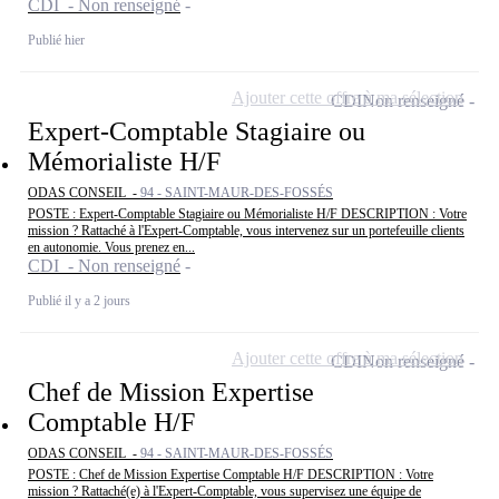
CDI - Non renseigné
Publié hier
Ajouter cette offre à ma sélection
CDI
Non renseigné
Expert-Comptable Stagiaire ou
Mémorialiste H/F
ODAS CONSEIL -
94 - SAINT-MAUR-DES-FOSSÉS
POSTE : Expert-Comptable Stagiaire ou Mémorialiste H/F DESCRIPTION : Votre
mission ? Rattaché à l'Expert-Comptable, vous intervenez sur un portefeuille clients
en autonomie. Vous prenez en...
CDI - Non renseigné
Publié il y a 2 jours
Ajouter cette offre à ma sélection
CDI
Non renseigné
Chef de Mission Expertise
Comptable H/F
ODAS CONSEIL -
94 - SAINT-MAUR-DES-FOSSÉS
POSTE : Chef de Mission Expertise Comptable H/F DESCRIPTION : Votre
mission ? Rattaché(e) à l'Expert-Comptable, vous supervisez une équipe de