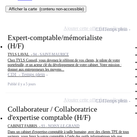
Afficher la carte
(contenu non-accessible)
Ajouter cette offre à ma sélection
CDI
Temps plein
Expert-comptable/mémorialiste
(H/F)
TYLS LAVAL -
94 - SAINT-MAURICE
Chez TYLS Conseil, vous devenez le référent de vos clients, le pilote de votre
portefeuille, et un acteur clé du développement de votre cabinet. Votre mission :
donner aux entrepreneurs les moyens...
CDI - Temps plein
Publié il y a 5 jours
Ajouter cette offre à ma sélection
CDI
Temps plein
Collaborateur / Collaboratrice
d'expertise comptable (H/F)
CABINET FABRIS -
93 - NOISY-LE-GRAND
Dans un cabinet d'expertise-comptable à taille humaine, avec des clients TPE de tous
secteurs, vous ferez la saisie comptable à l'aide des outils informatiques tels que