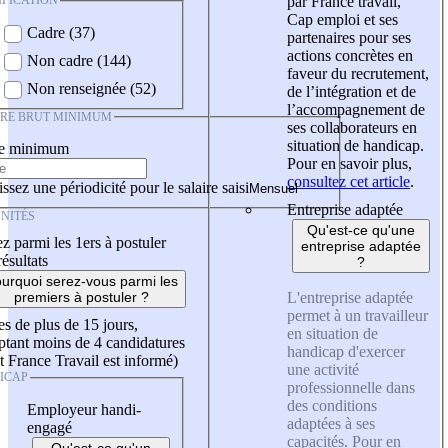
IFICATION
par France travail,
Cap emploi et ses
Cadre (37)
partenaires pour ses
actions concrètes en
Non cadre (144)
faveur du recrutement,
Non renseignée (52)
de l’intégration et de
l’accompagnement de
IRE BRUT MINIMUM
ses collaborateurs en
situation de handicap.
re minimum
Pour en savoir plus,
consultez cet article
.
ssez une périodicité pour le salaire saisi
Entreprise adaptée
NITÉS
Qu'est-ce qu'une
z parmi les 1ers à postuler
entreprise adaptée
résultats
?
urquoi serez-vous parmi les
L'entreprise adaptée
premiers à postuler ?
permet à un travailleur
es de plus de 15 jours,
en situation de
tant moins de 4 candidatures
handicap d'exercer
t France Travail est informé)
une activité
ICAP
professionnelle dans
des conditions
Employeur handi-
adaptées à ses
engagé
capacités. Pour en
Qu'est-ce qu'un