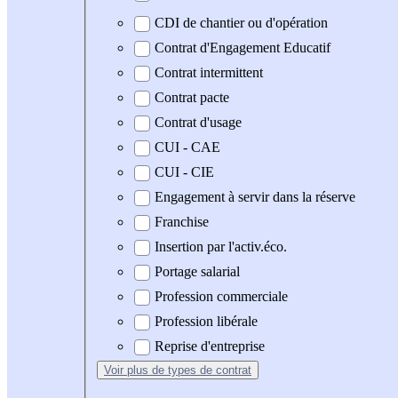
CDI de chantier ou d'opération
Contrat d'Engagement Educatif
Contrat intermittent
Contrat pacte
Contrat d'usage
CUI - CAE
CUI - CIE
Engagement à servir dans la réserve
Franchise
Insertion par l'activ.éco.
Portage salarial
Profession commerciale
Profession libérale
Reprise d'entreprise
Voir plus
de types de contrat