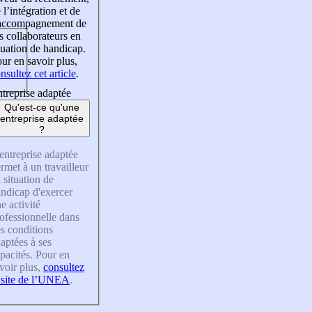
 l’intégration et de
’accompagnement de
s collaborateurs en
tuation de handicap.
ur en savoir plus,
nsultez cet article
.
treprise adaptée
Qu'est-ce qu'une
entreprise adaptée
?
entreprise adaptée
rmet à un travailleur
 situation de
ndicap d'exercer
e activité
ofessionnelle dans
s conditions
aptées à ses
pacités. Pour en
voir plus,
consultez
 site de l’UNEA
.