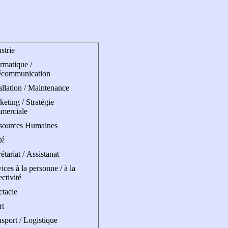
strie
rmatique /
écommunication
allation / Maintenance
eting / Stratégie
merciale
sources Humaines
té
étariat / Assistanat
ices à la personne / à la
ectivité
ctacle
rt
sport / Logistique