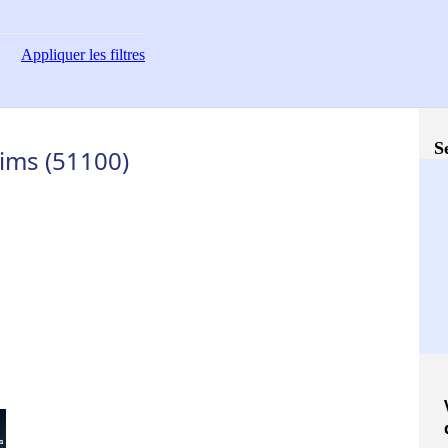
Appliquer
les filtres
S
ims (51100)