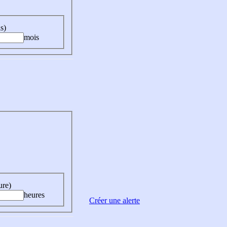
s)
mois
ure)
heures
Créer une alerte