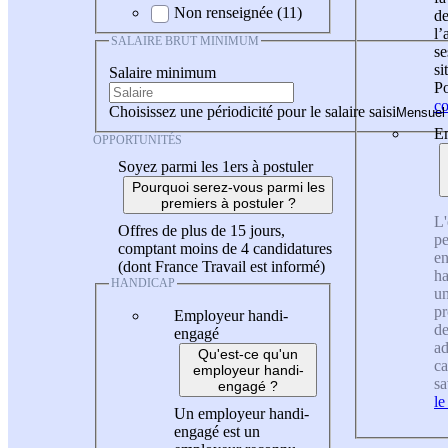
Non renseignée (11)
de
l
SALAIRE BRUT MINIMUM
se
si
Salaire minimum
Po
co
Choisissez une périodicité pour le salaire saisi
En
OPPORTUNITÉS
Soyez parmi les 1ers à postuler
Pourquoi serez-vous parmi les
premiers à postuler ?
L'
Offres de plus de 15 jours,
pe
comptant moins de 4 candidatures
en
(dont France Travail est informé)
ha
HANDICAP
un
pr
Employeur handi-
de
engagé
ad
Qu'est-ce qu'un
ca
employeur handi-
sa
engagé ?
le
Un employeur handi-
engagé est un