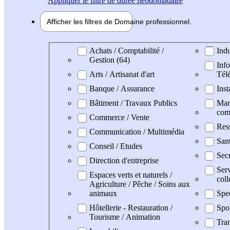
Appliquer
le filtre de durée hebdomadaire
Afficher les filtres de
Domaine pro
fessionnel
Domaine professionel
Achats / Comptabilité /
Indu
Gestion (64)
Info
Arts / Artisanat d'art
Tél
Banque / Assurance
Inst
Bâtiment / Travaux Publics
Mark
com
Commerce / Vente
Res
Communication / Multimédia
San
Conseil / Etudes
Secr
Direction d'entreprise
Serv
Espaces verts et naturels /
coll
Agriculture / Pêche / Soins aux
animaux
Spe
Hôtellerie - Restauration /
Spo
Tourisme / Animation
Tran