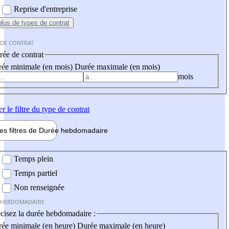
Reprise d'entreprise
plus
de types de contrat
 DE CONTRAT
ée de contrat
ée minimale (en mois)
Durée maximale (en mois)
mois
er
le filtre du type de contrat
les filtres de
Durée hebdo
madaire
 hebdomadaire
Temps plein
Temps partiel
Non renseignée
 HEBDOMADAIRE
cisez la durée hebdomadaire :
ée minimale (en heure)
Durée maximale (en heure)