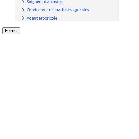
Fermer
Fermer
le détail de l'offre
/
Offre
sur
Offre précéden