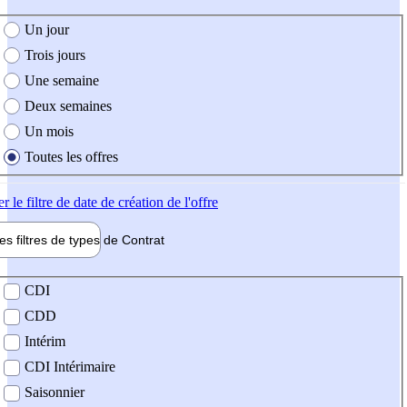
e création de l'offre
Un jour
Trois jours
Une semaine
Deux semaines
Un mois
Toutes les offres
er
le filtre de date de création de l'offre
les filtres de types de
Contrat
de contrat
CDI
CDD
Intérim
CDI Intérimaire
Saisonnier