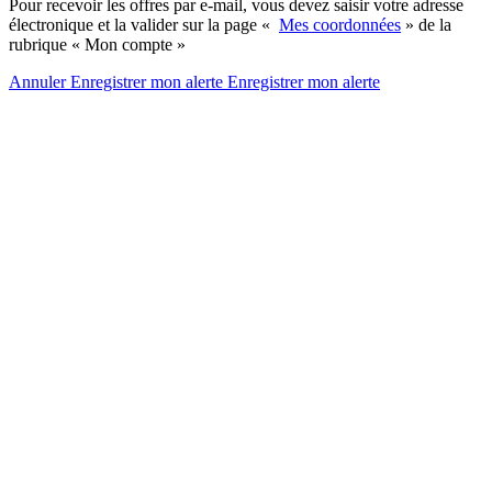
Pour recevoir les offres par e-mail, vous devez saisir votre adresse
électronique et la valider sur la page «
Mes coordonnées
» de la
rubrique « Mon compte »
Annuler
Enregistrer mon alerte
Enregistrer
mon alerte