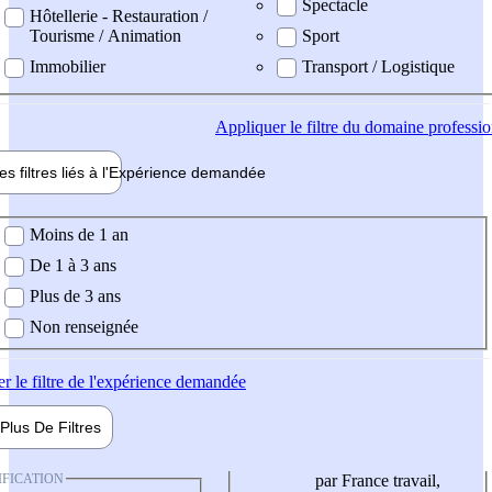
Spectacle
Hôtellerie - Restauration /
Tourisme / Animation
Sport
Immobilier
Transport / Logistique
Appliquer
le filtre du domaine professi
es filtres liés à l'
Expérience
demandée
ience demandée
Moins de 1 an
De 1 à 3 ans
Plus de 3 ans
Non renseignée
er
le filtre de l'expérience demandée
Plus De
Filtres
IFICATION
par France travail,