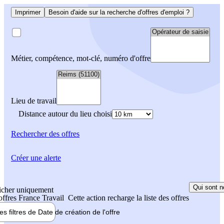
Imprimer
Besoin d'aide sur la recherche d'offres d'emploi ?
Métier, compétence, mot-clé, numéro d'offre
Lieu de travail
Distance autour du lieu choisi
Rechercher
des offres
Créer une alerte
Qui sont n
icher uniquement
 offres France Travail
Cette action recharge la liste des offres
les filtres de
Date de création
de l'offre