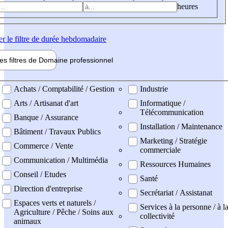
heures
er
le filtre de durée hebdomadaire
les filtres de
Domaine pro
fessionnel
ne professionel
Achats / Comptabilité / Gestion
Industrie
Arts / Artisanat d'art
Informatique /
Télécommunication
Banque / Assurance
Installation / Maintenance
Bâtiment / Travaux Publics
Marketing / Stratégie
Commerce / Vente
commerciale
Communication / Multimédia
Ressources Humaines
Conseil / Etudes
Santé
Direction d'entreprise
Secrétariat / Assistanat
Espaces verts et naturels /
Services à la personne / à l
Agriculture / Pêche / Soins aux
collectivité
animaux