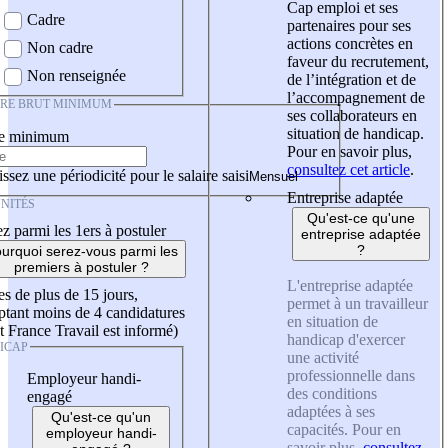
Cap emploi et ses
Cadre
partenaires pour ses
actions concrètes en
Non cadre
faveur du recrutement,
Non renseignée
de l’intégration et de
l’accompagnement de
IRE BRUT MINIMUM
ses collaborateurs en
situation de handicap.
re minimum
Pour en savoir plus,
consultez cet article
.
ssez une périodicité pour le salaire saisi
Entreprise adaptée
NITÉS
Qu'est-ce qu'une
z parmi les 1ers à postuler
entreprise adaptée
?
urquoi serez-vous parmi les
premiers à postuler ?
L'entreprise adaptée
es de plus de 15 jours,
permet à un travailleur
tant moins de 4 candidatures
en situation de
t France Travail est informé)
handicap d'exercer
ICAP
une activité
professionnelle dans
Employeur handi-
des conditions
engagé
adaptées à ses
Qu'est-ce qu'un
capacités. Pour en
employeur handi-
savoir plus,
consultez