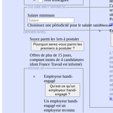
de
l
SALAIRE BRUT MINIMUM
se
si
Salaire minimum
Po
co
Choisissez une périodicité pour le salaire saisi
En
OPPORTUNITÉS
Soyez parmi les 1ers à postuler
Pourquoi serez-vous parmi les
premiers à postuler ?
L'
Offres de plus de 15 jours,
pe
comptant moins de 4 candidatures
en
(dont France Travail est informé)
ha
HANDICAP
un
pr
Employeur handi-
de
engagé
ad
Qu'est-ce qu'un
ca
employeur handi-
sa
engagé ?
le
Un employeur handi-
engagé est un
employeur reconnu