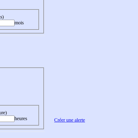
s)
mois
ure)
heures
Créer une alerte