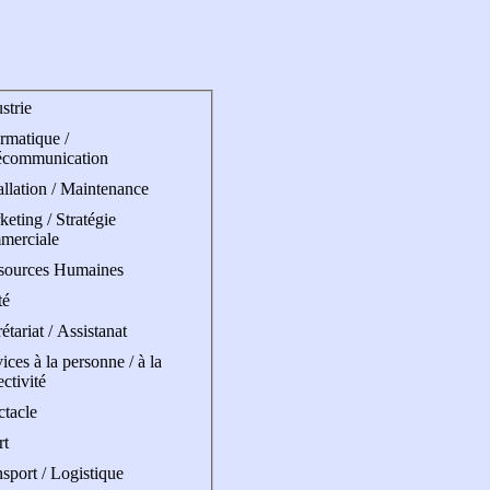
strie
rmatique /
écommunication
allation / Maintenance
eting / Stratégie
merciale
sources Humaines
té
étariat / Assistanat
ices à la personne / à la
ectivité
ctacle
rt
sport / Logistique