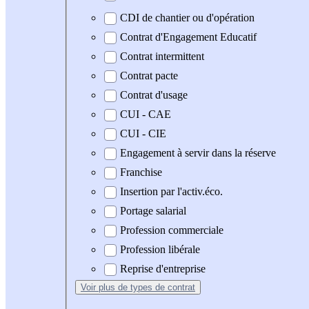
CDI de chantier ou d'opération
Contrat d'Engagement Educatif
Contrat intermittent
Contrat pacte
Contrat d'usage
CUI - CAE
CUI - CIE
Engagement à servir dans la réserve
Franchise
Insertion par l'activ.éco.
Portage salarial
Profession commerciale
Profession libérale
Reprise d'entreprise
Voir plus
de types de contrat