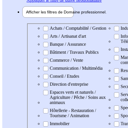
Appliquer
le filtre de durée hebdomadaire
Afficher les filtres de
Domaine pro
fessionnel
Domaine professionel
Achats / Comptabilité / Gestion
Indu
Arts / Artisanat d'art
Info
Tél
Banque / Assurance
Inst
Bâtiment / Travaux Publics
Mark
Commerce / Vente
com
Communication / Multimédia
Res
Conseil / Etudes
San
Direction d'entreprise
Secr
Espaces verts et naturels /
Serv
Agriculture / Pêche / Soins aux
coll
animaux
Spe
Hôtellerie - Restauration /
Tourisme / Animation
Spo
Immobilier
Tran