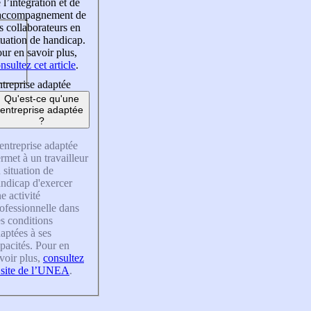
 l’intégration et de
’accompagnement de
s collaborateurs en
tuation de handicap.
ur en savoir plus,
nsultez cet article
.
treprise adaptée
Qu'est-ce qu'une
entreprise adaptée
?
entreprise adaptée
rmet à un travailleur
 situation de
ndicap d'exercer
e activité
ofessionnelle dans
s conditions
aptées à ses
pacités. Pour en
voir plus,
consultez
 site de l’UNEA
.