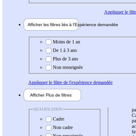
Appliquer
le fil
Afficher les filtres liés à l'
Expérience
demandée
Expérience demandée
Moins de 1 an
De 1 à 3 ans
Plus de 3 ans
Non renseignée
Appliquer
le filtre de l'expérience demandée
Afficher
Plus de
filtres
QUALIFICATION
pa
Ca
Cadre
pa
ac
Non cadre
fa
Non renseignée