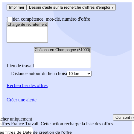
Imprimer
Besoin d'aide sur la recherche d'offres d'emploi ?
Métier, compétence, mot-clé, numéro d'offre
Lieu de travail
Distance autour du lieu choisi
Rechercher
des offres
Créer une alerte
Qui sont n
icher uniquement
 offres France Travail
Cette action recharge la liste des offres
les filtres de
Date de création
de l'offre