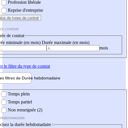
Profession libérale
Reprise d'entreprise
plus
de types de contrat
 DE CONTRAT
ée de contrat
ée minimale (en mois)
Durée maximale (en mois)
mois
er
le filtre du type de contrat
les filtres de
Durée hebdo
madaire
 hebdomadaire
Temps plein
Temps partiel
Non renseignée (2)
 HEBDOMADAIRE
cisez la durée hebdomadaire :