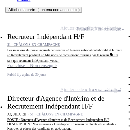
Afficher la carte
(contenu non-accessible)
Ajouter cette offre à ma sélection
Franchise
Non renseigné
Recruteur Indépendant H/F
51 - CHÂLONS-EN-CHAMPAGNE
Les missions du poste: #çamatchentrenous ✅ Réseau national collaboratif et humain
✅ Recrutement prédictif ✅ Missions de recrutement fournies par le réseau 🗣 En
tant que recruteur indépendant, vous...
Franchise - Non renseigné
Publié il y a plus de 30 jours
Ajouter cette offre à ma sélection
CDI
Non renseigné
Directeur d'Agence d'Intérim et de
Recrutement Indépendant H/F
AQUILA RH -
51 - CHÂLONS-EN-CHAMPAGNE
POSTE : Directeur d'Agence d'Intérim et de Recrutement Indépendant H/F
DESCRIPTION : Vos missions - Développer un réseau de clients et de talents -
Recruter et placer des candidats en adéquation...