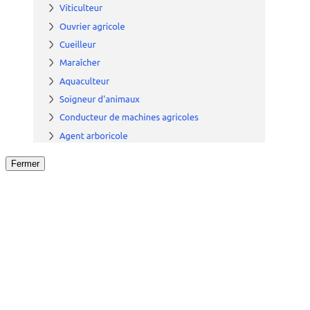
Fermer
Fermer
le détail de l'offre
/
Offre
sur
Offre précéden