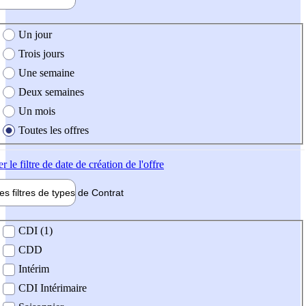
e création de l'offre
Un jour
Trois jours
Une semaine
Deux semaines
Un mois
Toutes les offres
er
le filtre de date de création de l'offre
les filtres de types de
Contrat
de contrat
CDI (1)
CDD
Intérim
CDI Intérimaire