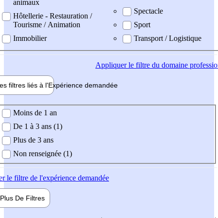
animaux
Spectacle
Hôtellerie - Restauration /
Tourisme / Animation
Sport
Immobilier
Transport / Logistique
Appliquer
le filtre du domaine professi
es filtres liés à l'
Expérience
demandée
ience demandée
Moins de 1 an
De 1 à 3 ans (1)
Plus de 3 ans
Non renseignée (1)
er
le filtre de l'expérience demandée
Plus De
Filtres