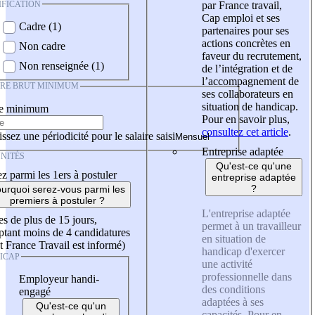
IFICATION
par France travail,
Cap emploi et ses
Cadre (1)
partenaires pour ses
actions concrètes en
Non cadre
faveur du recrutement,
Non renseignée (1)
de l’intégration et de
l’accompagnement de
IRE BRUT MINIMUM
ses collaborateurs en
situation de handicap.
re minimum
Pour en savoir plus,
consultez cet article
.
ssez une périodicité pour le salaire saisi
Entreprise adaptée
NITÉS
Qu'est-ce qu'une
z parmi les 1ers à postuler
entreprise adaptée
?
urquoi serez-vous parmi les
premiers à postuler ?
L'entreprise adaptée
es de plus de 15 jours,
permet à un travailleur
tant moins de 4 candidatures
en situation de
t France Travail est informé)
handicap d'exercer
ICAP
une activité
professionnelle dans
Employeur handi-
des conditions
engagé
adaptées à ses
Qu'est-ce qu'un
capacités. Pour en