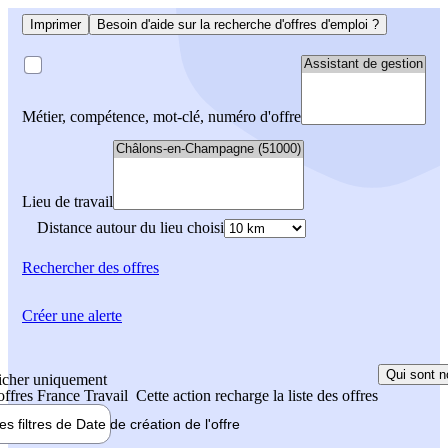
Imprimer
Besoin d'aide sur la recherche d'offres d'emploi ?
Métier, compétence, mot-clé, numéro d'offre
Lieu de travail
Distance autour du lieu choisi
Rechercher
des offres
Créer une alerte
Qui sont n
icher uniquement
 offres France Travail
Cette action recharge la liste des offres
les filtres de
Date de création
de l'offre