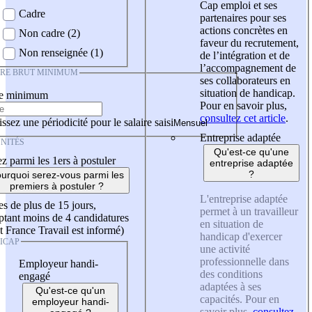
Cap emploi et ses
Cadre
partenaires pour ses
actions concrètes en
Non cadre (2)
faveur du recrutement,
Non renseignée (1)
de l’intégration et de
l’accompagnement de
IRE BRUT MINIMUM
ses collaborateurs en
situation de handicap.
re minimum
Pour en savoir plus,
consultez cet article
.
ssez une périodicité pour le salaire saisi
Entreprise adaptée
NITÉS
Qu'est-ce qu'une
z parmi les 1ers à postuler
entreprise adaptée
?
urquoi serez-vous parmi les
premiers à postuler ?
L'entreprise adaptée
es de plus de 15 jours,
permet à un travailleur
tant moins de 4 candidatures
en situation de
t France Travail est informé)
handicap d'exercer
ICAP
une activité
professionnelle dans
Employeur handi-
des conditions
engagé
adaptées à ses
Qu'est-ce qu'un
capacités. Pour en
employeur handi-
savoir plus,
consultez