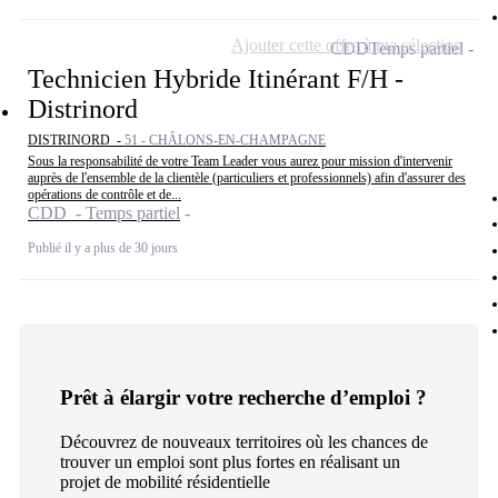
Ajouter cette offre à ma sélection
CDD
Temps partiel
Technicien Hybride Itinérant F/H -
Distrinord
DISTRINORD -
51 - CHÂLONS-EN-CHAMPAGNE
Sous la responsabilité de votre Team Leader vous aurez pour mission d'intervenir
auprès de l'ensemble de la clientèle (particuliers et professionnels) afin d'assurer des
opérations de contrôle et de...
CDD - Temps partiel
Publié il y a plus de 30 jours
Prêt à élargir votre recherche d’emploi ?
Découvrez de nouveaux territoires où les chances de
trouver un emploi sont plus fortes en réalisant un
projet de mobilité résidentielle