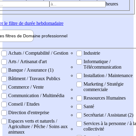
heures
er
le filtre de durée hebdomadaire
les filtres de
Domaine pro
fessionnel
ne professionel
Achats / Comptabilité / Gestion
Industrie
Arts / Artisanat d'art
Informatique /
Télécommunication
Banque / Assurance (1)
Installation / Maintenance
Bâtiment / Travaux Publics
Marketing / Stratégie
Commerce / Vente
commerciale
Communication / Multimédia
Ressources Humaines
Conseil / Etudes
Santé
Direction d'entreprise
Secrétariat / Assistanat (2)
Espaces verts et naturels /
Services à la personne / à l
Agriculture / Pêche / Soins aux
collectivité
animaux