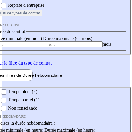
Reprise d'entreprise
plus
de types de contrat
 DE CONTRAT
ée de contrat
ée minimale (en mois)
Durée maximale (en mois)
mois
er
le filtre du type de contrat
les filtres de
Durée hebdo
madaire
 hebdomadaire
Temps plein (2)
Temps partiel (1)
Non renseignée
 HEBDOMADAIRE
cisez la durée hebdomadaire :
ée minimale (en heure)
Durée maximale (en heure)