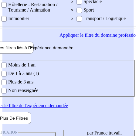
Spectacle
Hôtellerie - Restauration /
Tourisme / Animation
Sport
Immobilier
Transport / Logistique
Appliquer
le filtre du domaine professi
es filtres liés à l'
Expérience
demandée
ience demandée
Moins de 1 an
De 1 à 3 ans (1)
Plus de 3 ans
Non renseignée
er
le filtre de l'expérience demandée
Plus De
Filtres
IFICATION
par France travail,