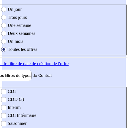
e création de l'offre
Un jour
Trois jours
Une semaine
Deux semaines
Un mois
Toutes les offres
er
le filtre de date de création de l'offre
les filtres de types de
Contrat
de contrat
CDI
CDD (3)
Intérim
CDI Intérimaire
Saisonnier